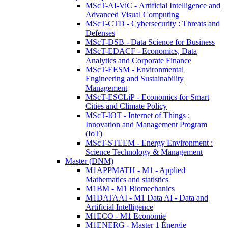
MScT-AI-ViC - Artificial Intelligence and
Advanced Visual Computing
MScT-CTD - Cybersecurity : Threats and
Defenses
MScT-DSB - Data Science for Business
MScT-EDACF - Economics, Data
Analytics and Corporate Finance
MScT-EESM - Environmental
Engineering and Sustainability
Management
MScT-ESCLiP - Economics for Smart
Cities and Climate Policy
MScT-IOT - Internet of Things :
Innovation and Management Program
(IoT)
MScT-STEEM - Energy Environment :
Science Technology & Management
Master (DNM)
M1APPMATH - M1 - Applied
Mathematics and statistics
M1BM - M1 Biomechanics
M1DATAAI - M1 Data AI - Data and
Artificial Intelligence
M1ECO - M1 Economie
M1ENERG - Master 1 Énergie