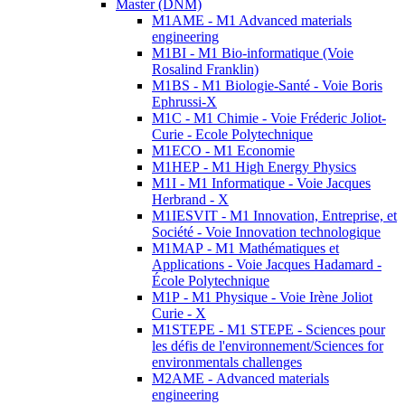
Master (DNM)
M1AME - M1 Advanced materials
engineering
M1BI - M1 Bio-informatique (Voie
Rosalind Franklin)
M1BS - M1 Biologie-Santé - Voie Boris
Ephrussi-X
M1C - M1 Chimie - Voie Fréderic Joliot-
Curie - Ecole Polytechnique
M1ECO - M1 Economie
M1HEP - M1 High Energy Physics
M1I - M1 Informatique - Voie Jacques
Herbrand - X
M1IESVIT - M1 Innovation, Entreprise, et
Société - Voie Innovation technologique
M1MAP - M1 Mathématiques et
Applications - Voie Jacques Hadamard -
École Polytechnique
M1P - M1 Physique - Voie Irène Joliot
Curie - X
M1STEPE - M1 STEPE - Sciences pour
les défis de l'environnement/Sciences for
environmentals challenges
M2AME - Advanced materials
engineering