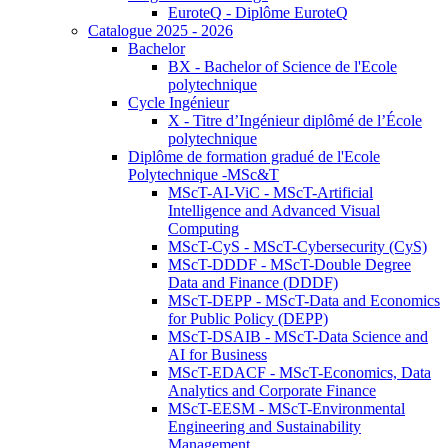
EuroteQ - Diplôme EuroteQ
Catalogue 2025 - 2026
Bachelor
BX - Bachelor of Science de l'Ecole
polytechnique
Cycle Ingénieur
X - Titre d’Ingénieur diplômé de l’École
polytechnique
Diplôme de formation gradué de l'Ecole
Polytechnique -MSc&T
MScT-AI-ViC - MScT-Artificial
Intelligence and Advanced Visual
Computing
MScT-CyS - MScT-Cybersecurity (CyS)
MScT-DDDF - MScT-Double Degree
Data and Finance (DDDF)
MScT-DEPP - MScT-Data and Economics
for Public Policy (DEPP)
MScT-DSAIB - MScT-Data Science and
AI for Business
MScT-EDACF - MScT-Economics, Data
Analytics and Corporate Finance
MScT-EESM - MScT-Environmental
Engineering and Sustainability
Management