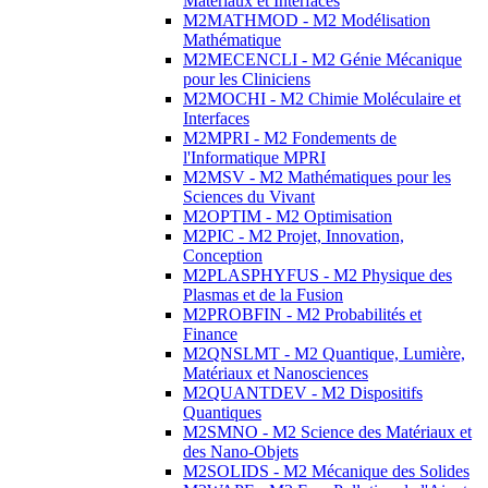
Matériaux et Interfaces
M2MATHMOD - M2 Modélisation
Mathématique
M2MECENCLI - M2 Génie Mécanique
pour les Cliniciens
M2MOCHI - M2 Chimie Moléculaire et
Interfaces
M2MPRI - M2 Fondements de
l'Informatique MPRI
M2MSV - M2 Mathématiques pour les
Sciences du Vivant
M2OPTIM - M2 Optimisation
M2PIC - M2 Projet, Innovation,
Conception
M2PLASPHYFUS - M2 Physique des
Plasmas et de la Fusion
M2PROBFIN - M2 Probabilités et
Finance
M2QNSLMT - M2 Quantique, Lumière,
Matériaux et Nanosciences
M2QUANTDEV - M2 Dispositifs
Quantiques
M2SMNO - M2 Science des Matériaux et
des Nano-Objets
M2SOLIDS - M2 Mécanique des Solides