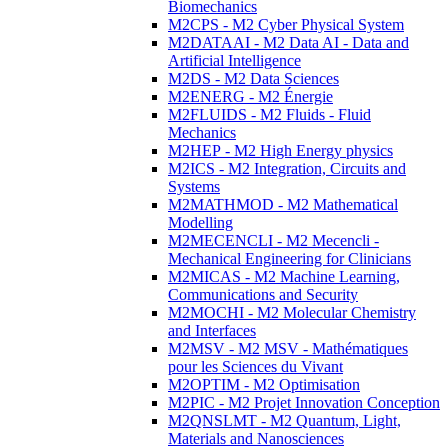
Biomechanics
M2CPS - M2 Cyber Physical System
M2DATAAI - M2 Data AI - Data and
Artificial Intelligence
M2DS - M2 Data Sciences
M2ENERG - M2 Énergie
M2FLUIDS - M2 Fluids - Fluid
Mechanics
M2HEP - M2 High Energy physics
M2ICS - M2 Integration, Circuits and
Systems
M2MATHMOD - M2 Mathematical
Modelling
M2MECENCLI - M2 Mecencli -
Mechanical Engineering for Clinicians
M2MICAS - M2 Machine Learning,
Communications and Security
M2MOCHI - M2 Molecular Chemistry
and Interfaces
M2MSV - M2 MSV - Mathématiques
pour les Sciences du Vivant
M2OPTIM - M2 Optimisation
M2PIC - M2 Projet Innovation Conception
M2QNSLMT - M2 Quantum, Light,
Materials and Nanosciences