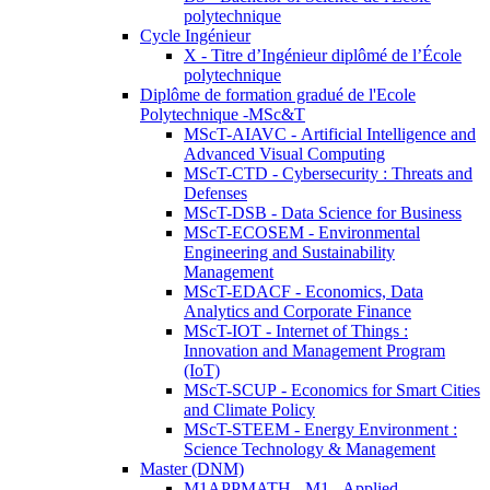
polytechnique
Cycle Ingénieur
X - Titre d’Ingénieur diplômé de l’École
polytechnique
Diplôme de formation gradué de l'Ecole
Polytechnique -MSc&T
MScT-AIAVC - Artificial Intelligence and
Advanced Visual Computing
MScT-CTD - Cybersecurity : Threats and
Defenses
MScT-DSB - Data Science for Business
MScT-ECOSEM - Environmental
Engineering and Sustainability
Management
MScT-EDACF - Economics, Data
Analytics and Corporate Finance
MScT-IOT - Internet of Things :
Innovation and Management Program
(IoT)
MScT-SCUP - Economics for Smart Cities
and Climate Policy
MScT-STEEM - Energy Environment :
Science Technology & Management
Master (DNM)
M1APPMATH - M1 - Applied