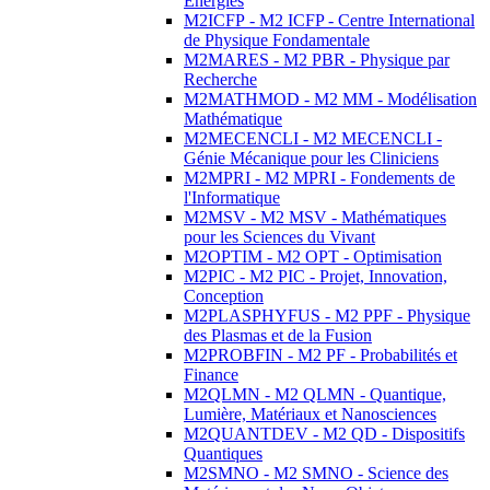
Energies
M2ICFP - M2 ICFP - Centre International
de Physique Fondamentale
M2MARES - M2 PBR - Physique par
Recherche
M2MATHMOD - M2 MM - Modélisation
Mathématique
M2MECENCLI - M2 MECENCLI -
Génie Mécanique pour les Cliniciens
M2MPRI - M2 MPRI - Fondements de
l'Informatique
M2MSV - M2 MSV - Mathématiques
pour les Sciences du Vivant
M2OPTIM - M2 OPT - Optimisation
M2PIC - M2 PIC - Projet, Innovation,
Conception
M2PLASPHYFUS - M2 PPF - Physique
des Plasmas et de la Fusion
M2PROBFIN - M2 PF - Probabilités et
Finance
M2QLMN - M2 QLMN - Quantique,
Lumière, Matériaux et Nanosciences
M2QUANTDEV - M2 QD - Dispositifs
Quantiques
M2SMNO - M2 SMNO - Science des