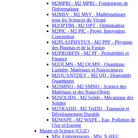
M2MPRI - M2 MPRI - Fondements de
l'Informatique
M2MSV - M2 MSV - Mathématiques
pour les Sciences du Vivant
M2OPTIM - M2 OPT - Optimisation
M2PIC - M2 PIC - Projet, Innovation,
Conception
M2PLASPHYFUS - M2 PPF - Physique
des Plasmas et de la Fusion
M2PROBFIN - M2 PF - Probabilités et
Finance
M2QLMN - M2 QLMN - Quantique,
Lumière, Matériaux et Nanosciences
M2QUANTDEV - M2 QD - Dispositifs
Quantiques
M2SMNO - M2 SMNO - Science des
Matériaux et des Nano-Objets
M2SOLIDS - M2 Solids - Mécanique des
Solides
M2TRADD - M2 TraDD - Transport et
Développement Durable
M2WAPE - M2 WAPE - Eau, Pollution de
l'Air et Energie
Master of Science (CGE)
MSc Entrepreneurs - MSc X-HEC