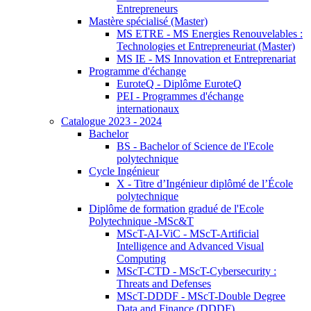
Entrepreneurs
Mastère spécialisé (Master)
MS ETRE - MS Energies Renouvelables :
Technologies et Entrepreneuriat (Master)
MS IE - MS Innovation et Entreprenariat
Programme d'échange
EuroteQ - Diplôme EuroteQ
PEI - Programmes d'échange
internationaux
Catalogue 2023 - 2024
Bachelor
BS - Bachelor of Science de l'Ecole
polytechnique
Cycle Ingénieur
X - Titre d’Ingénieur diplômé de l’École
polytechnique
Diplôme de formation gradué de l'Ecole
Polytechnique -MSc&T
MScT-AI-ViC - MScT-Artificial
Intelligence and Advanced Visual
Computing
MScT-CTD - MScT-Cybersecurity :
Threats and Defenses
MScT-DDDF - MScT-Double Degree
Data and Finance (DDDF)