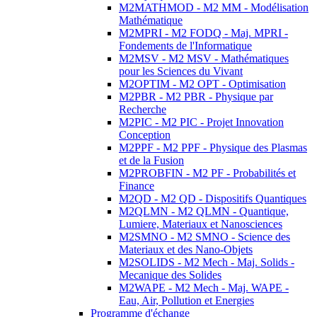
M2MATHMOD - M2 MM - Modélisation
Mathématique
M2MPRI - M2 FODQ - Maj. MPRI -
Fondements de l'Informatique
M2MSV - M2 MSV - Mathématiques
pour les Sciences du Vivant
M2OPTIM - M2 OPT - Optimisation
M2PBR - M2 PBR - Physique par
Recherche
M2PIC - M2 PIC - Projet Innovation
Conception
M2PPF - M2 PPF - Physique des Plasmas
et de la Fusion
M2PROBFIN - M2 PF - Probabilités et
Finance
M2QD - M2 QD - Dispositifs Quantiques
M2QLMN - M2 QLMN - Quantique,
Lumiere, Materiaux et Nanosciences
M2SMNO - M2 SMNO - Science des
Materiaux et des Nano-Objets
M2SOLIDS - M2 Mech - Maj. Solids -
Mecanique des Solides
M2WAPE - M2 Mech - Maj. WAPE -
Eau, Air, Pollution et Energies
Programme d'échange