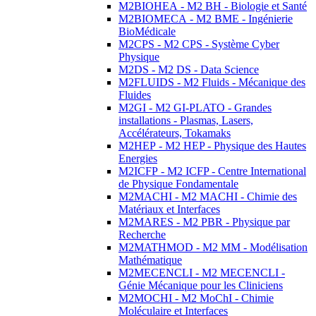
M2BIOHEA - M2 BH - Biologie et Santé
M2BIOMECA - M2 BME - Ingénierie
BioMédicale
M2CPS - M2 CPS - Système Cyber
Physique
M2DS - M2 DS - Data Science
M2FLUIDS - M2 Fluids - Mécanique des
Fluides
M2GI - M2 GI-PLATO - Grandes
installations - Plasmas, Lasers,
Accélérateurs, Tokamaks
M2HEP - M2 HEP - Physique des Hautes
Energies
M2ICFP - M2 ICFP - Centre International
de Physique Fondamentale
M2MACHI - M2 MACHI - Chimie des
Matériaux et Interfaces
M2MARES - M2 PBR - Physique par
Recherche
M2MATHMOD - M2 MM - Modélisation
Mathématique
M2MECENCLI - M2 MECENCLI -
Génie Mécanique pour les Cliniciens
M2MOCHI - M2 MoChI - Chimie
Moléculaire et Interfaces