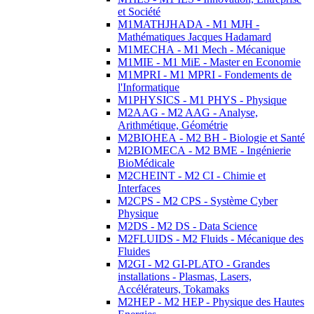
et Société
M1MATHJHADA - M1 MJH -
Mathématiques Jacques Hadamard
M1MECHA - M1 Mech - Mécanique
M1MIE - M1 MiE - Master en Economie
M1MPRI - M1 MPRI - Fondements de
l'Informatique
M1PHYSICS - M1 PHYS - Physique
M2AAG - M2 AAG - Analyse,
Arithmétique, Géométrie
M2BIOHEA - M2 BH - Biologie et Santé
M2BIOMECA - M2 BME - Ingénierie
BioMédicale
M2CHEINT - M2 CI - Chimie et
Interfaces
M2CPS - M2 CPS - Système Cyber
Physique
M2DS - M2 DS - Data Science
M2FLUIDS - M2 Fluids - Mécanique des
Fluides
M2GI - M2 GI-PLATO - Grandes
installations - Plasmas, Lasers,
Accélérateurs, Tokamaks
M2HEP - M2 HEP - Physique des Hautes