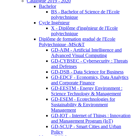
Catalogue 2019 - 2020
Bachelor
BS - Bachelor of Science de l'Ecole
polytechnique
Cycle Ingénieur
X - Diplôme d'ingénieur de l'Ecole
polytechnique
Diplôme de formation gradué de l'Ecole
Polytechnique -MSc&T
GD-AIM - Artificial Intelligence and
Advanced Visual Computing
GD-CYBSEC - Cybersecurity : Threats
and Defenses
GD-DSB - Data Science for Business
GD-EDCF - Economics, Data Analytics
and Corporate Finance
GD-EESTM - Energy Environment :
Science Technology & Management
GD-ESEM - Ecotechnologies for
Sustainability & Environment
Management
GD-IOT - Internet of Things : Innovation
and Management Program (IoT)
GD-SCUP - Smart Cities and Urban
Policy