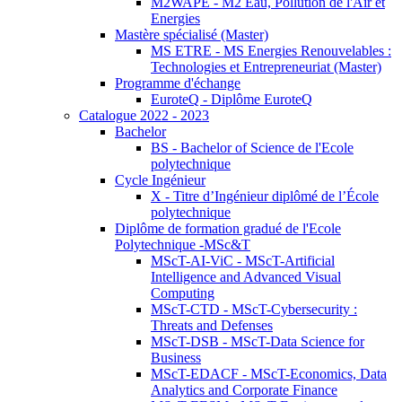
M2WAPE - M2 Eau, Pollution de l'Air et
Energies
Mastère spécialisé (Master)
MS ETRE - MS Energies Renouvelables :
Technologies et Entrepreneuriat (Master)
Programme d'échange
EuroteQ - Diplôme EuroteQ
Catalogue 2022 - 2023
Bachelor
BS - Bachelor of Science de l'Ecole
polytechnique
Cycle Ingénieur
X - Titre d’Ingénieur diplômé de l’École
polytechnique
Diplôme de formation gradué de l'Ecole
Polytechnique -MSc&T
MScT-AI-ViC - MScT-Artificial
Intelligence and Advanced Visual
Computing
MScT-CTD - MScT-Cybersecurity :
Threats and Defenses
MScT-DSB - MScT-Data Science for
Business
MScT-EDACF - MScT-Economics, Data
Analytics and Corporate Finance