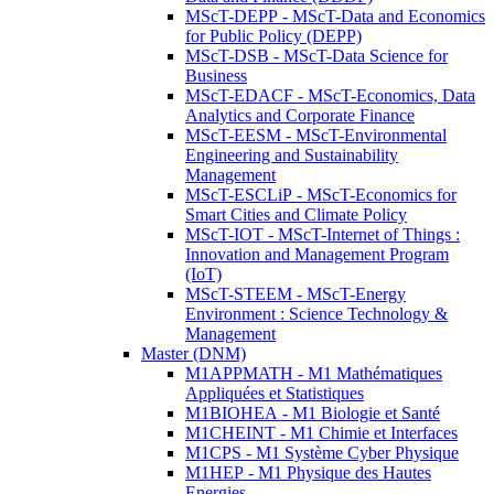
MScT-DEPP - MScT-Data and Economics
for Public Policy (DEPP)
MScT-DSB - MScT-Data Science for
Business
MScT-EDACF - MScT-Economics, Data
Analytics and Corporate Finance
MScT-EESM - MScT-Environmental
Engineering and Sustainability
Management
MScT-ESCLiP - MScT-Economics for
Smart Cities and Climate Policy
MScT-IOT - MScT-Internet of Things :
Innovation and Management Program
(IoT)
MScT-STEEM - MScT-Energy
Environment : Science Technology &
Management
Master (DNM)
M1APPMATH - M1 Mathématiques
Appliquées et Statistiques
M1BIOHEA - M1 Biologie et Santé
M1CHEINT - M1 Chimie et Interfaces
M1CPS - M1 Système Cyber Physique
M1HEP - M1 Physique des Hautes
Energies