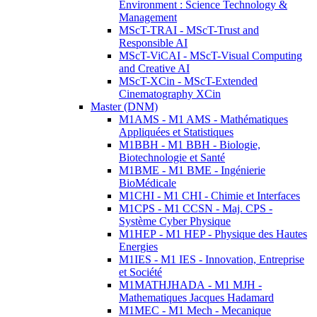
Environment : Science Technology &
Management
MScT-TRAI - MScT-Trust and
Responsible AI
MScT-ViCAI - MScT-Visual Computing
and Creative AI
MScT-XCin - MScT-Extended
Cinematography XCin
Master (DNM)
M1AMS - M1 AMS - Mathématiques
Appliquées et Statistiques
M1BBH - M1 BBH - Biologie,
Biotechnologie et Santé
M1BME - M1 BME - Ingénierie
BioMédicale
M1CHI - M1 CHI - Chimie et Interfaces
M1CPS - M1 CCSN - Maj. CPS -
Système Cyber Physique
M1HEP - M1 HEP - Physique des Hautes
Energies
M1IES - M1 IES - Innovation, Entreprise
et Société
M1MATHJHADA - M1 MJH -
Mathematiques Jacques Hadamard
M1MEC - M1 Mech - Mecanique