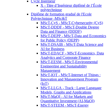
Cycle Ingénieur
X - Titre d’Ingénieur diplômé de l’École
polytechnique
Diplôme de formation gradué de l'Ecole
Polytechnique -MSc&T
MScT-CyS - MScT-Cybersecurity (CyS)
MScT-DDDF - MScT-Double Degree
Data and Finance (DDDF)
MScT-DEPP - MScT-Data and Economics
for Public Policy (DEPP)
MScT-DSAIB - MScT-Data Science and
AI for Business
MScT-EDACF - MScT-Economics, Data
Analytics and Corporate Finance
MScT-EESM - MScT-Environmental
Engineering and Sustainability
Management
MScT-IOT - MScT-Internet of Things :
Innovation and Management Program
(IoT)
MScT-LLGA - Track : Large Language
Models, Graphs and Applications
MScT-MaQI - AI for Markets and
Quantitative Investment (AI-MaQI)
MScT-STEEM - MScT-Energy