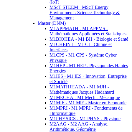
(IoT)
MScT-STEEM - MScT-Energy
Environment : Science Technology &
Management
Master (DNM)
M1APPMATH - M1 APPMS -
Mathématiques Appliquées et Statistiques
M1BIOHEA - M1 BH - Biologie et Santé
M1CHEINT - M1 CI - Chimie et
Interfaces
M1CPS - M1 CPS - Système Cyber
Physique
M1HEP - M1 HEP - Physique des Hautes
Energies
M1IES - M1 IES - Innovation, Entreprise
et Société
M1MATHJHADA - M1 MJH -
Mathématiques Jacques Hadamard
M1MECHA - M1 Mech - Mécanique
M1MIE - M1 MiE - Master en Economie
M1MPRI - M1 MPRI - Fondements de
l'Informatique
M1PHYSICS - M1 PHYS - Physique
M2AAG - M2 AAG - Analyse,
Arithmétique, Géométrie