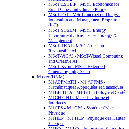
MScT-ESCLiP - MScT-Economics for
Smart Cities and Climate Policy
MScT-IOT - MScT-Internet of Things :
Innovation and Management Program
(IoT)
MScT-STEEM - MScT-Energy
Environment : Science Technology &
Management
MScT-TRAI - MScT-Trust and
Responsible AI
MScT-ViCAI - MScT-Visual Computing
and Creative AI
MScT-XCin - MScT-Extended
Cinematography XCin
Master (DNM)
M1APPMATH - M1 APPMS -
Mathématiques Appliquées et Statistiques
M1BIOHEA - M1 BH - Biologie et Santé
M1CHEINT - M1 CI - Chimie et
Interfaces
M1CPS - M1 CPS - Système Cyber
Physique
M1HEP - M1 HEP - Physique des Hautes
Energies
M1IES - M1 IES - Innovation, Entreprise