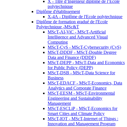
X - Titre d’Ingénieur diplômé de l’École
polytechnique
Diplôme d'établissement
X-4A - Diplôme de l'Ecole polytechnique
Diplôme de formation gradué de l'Ecole
Polytechnique -MSc&T
MScT-AI-ViC - MScT-Artificial
Intelligence and Advanced Visual
Computing
MScT-CyS - MScT-Cybersecurity (CyS)
MScT-DDDF - MScT-Double Degree
Data and Finance (DDDF)
MScT-DEPP - MScT-Data and Economics
for Public Policy (DEPP)
MScT-DSB - MScT-Data Science for
Business
MScT-EDACF - MScT-Economics, Data
Analytics and Corporate Finance
MScT-EESM - MScT-Environmental
Engineering and Sustainability
Management
MScT-ESCLiP - MScT-Economics for
Smart Cities and Climate Policy
MScT-IOT - MScT-Internet of Things :
Innovation and Management Program