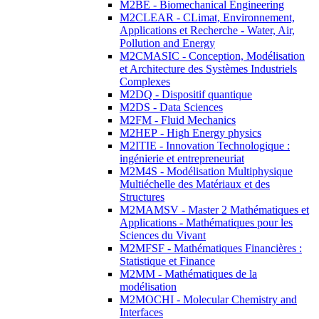
M2BE - Biomechanical Engineering
M2CLEAR - CLimat, Environnement,
Applications et Recherche - Water, Air,
Pollution and Energy
M2CMASIC - Conception, Modélisation
et Architecture des Systèmes Industriels
Complexes
M2DQ - Dispositif quantique
M2DS - Data Sciences
M2FM - Fluid Mechanics
M2HEP - High Energy physics
M2ITIE - Innovation Technologique :
ingénierie et entrepreneuriat
M2M4S - Modélisation Multiphysique
Multiéchelle des Matériaux et des
Structures
M2MAMSV - Master 2 Mathématiques et
Applications - Mathématiques pour les
Sciences du Vivant
M2MFSF - Mathématiques Financières :
Statistique et Finance
M2MM - Mathématiques de la
modélisation
M2MOCHI - Molecular Chemistry and
Interfaces