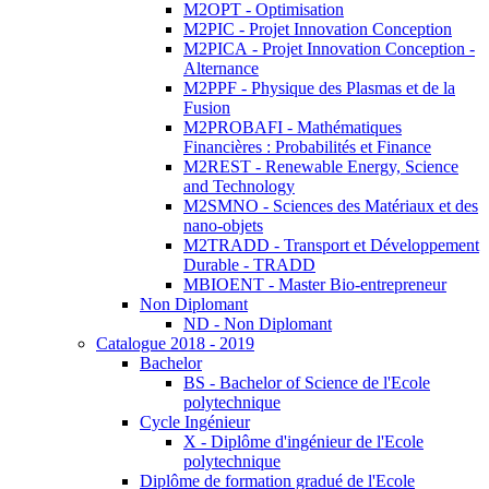
M2OPT - Optimisation
M2PIC - Projet Innovation Conception
M2PICA - Projet Innovation Conception -
Alternance
M2PPF - Physique des Plasmas et de la
Fusion
M2PROBAFI - Mathématiques
Financières : Probabilités et Finance
M2REST - Renewable Energy, Science
and Technology
M2SMNO - Sciences des Matériaux et des
nano-objets
M2TRADD - Transport et Développement
Durable - TRADD
MBIOENT - Master Bio-entrepreneur
Non Diplomant
ND - Non Diplomant
Catalogue 2018 - 2019
Bachelor
BS - Bachelor of Science de l'Ecole
polytechnique
Cycle Ingénieur
X - Diplôme d'ingénieur de l'Ecole
polytechnique
Diplôme de formation gradué de l'Ecole