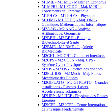
M1MIE - M1 MiE - Master en Economie
M1MPRI - M1 FODQ - Maj. MPRI -
Fondements de l'Informatique
M1PHYS - M1 PHYS - Physique
M1QMI - M1 FODQ - Maj. QMI -
Quantique, Mathematiques, Informatique
M2AAG - M2 AAG - Analyse,
Arithmétique, Géométrie
M2BBH - M2 BBH - Biologie,
Biotechnologie et Santé
M2BME - M2 BME - Ingénierie
BioMédicale
M2CHI - M2 CHI - Chimie et Interfaces
M2CPS - M2 CCSN - Maj. CPS -
Système Cyber Physique
M2DS - M2 DS - Science des données
M2FLUIDS - M2 Mech - Maj. Fluids -
Mecanique des Fluides
M2GIPLATO - M2 GI-PLATO - Grandes
installations - Plasmas, Lasers,
Accélérateurs, Tokamaks
M2HEP - M2 HEP - Physique des Hautes
Energies
M2ICFP - M2 ICFP - Centre International
de Physique Fondamentale