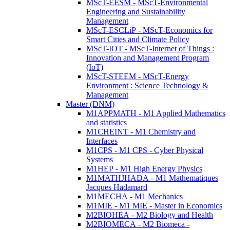
MScT-EESM - MScT-Environmental
Engineering and Sustainability
Management
MScT-ESCLiP - MScT-Economics for
Smart Cities and Climate Policy
MScT-IOT - MScT-Internet of Things :
Innovation and Management Program
(IoT)
MScT-STEEM - MScT-Energy
Environment : Science Technology &
Management
Master (DNM)
M1APPMATH - M1 Applied Mathematics
and statistics
M1CHEINT - M1 Chemistry and
Interfaces
M1CPS - M1 CPS - Cyber Physical
Systems
M1HEP - M1 High Energy Physics
M1MATHJHADA - M1 Mathematiques
Jacques Hadamard
M1MECHA - M1 Mechanics
M1MIE - M1 MIE - Master in Economics
M2BIOHEA - M2 Biology and Health
M2BIOMECA - M2 Biomeca -