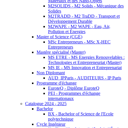
Matériaux et des Nano-Objets
M2SOLIDS - M2 Solids - Mécanique des
Solides
M2TRADD - M2 TraDD - Transport et
Développement Durable
M2WAPE - M2 WAPE - Eau, Air,
Pollution et Énergies
Master of Science (CGE)
MSc Entrepreneurs - MSc X-HEC
Entrepreneurs
Mastère spécialisé (Master)
MS ETRE - MS Energies Renouvelables :
Technologies et Entrepreneuriat (Master)
MS IE - MS Innovation et Entreprenariat
Non Diplomant
AUD_IPParis - AUDITEURS - IP Paris
Programme d'échange
EuroteQ - Diplôme EuroteQ
PEI - Programmes d'échange
internationaux
Catalogue 2024 - 2025
Bachelor
BX - Bachelor of Science de l'Ecole
polytechnique
Cycle Ingénieur