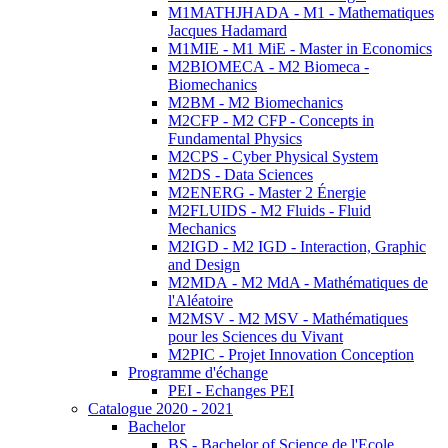
M1MATHJHADA - M1 - Mathematiques
Jacques Hadamard
M1MIE - M1 MiE - Master in Economics
M2BIOMECA - M2 Biomeca -
Biomechanics
M2BM - M2 Biomechanics
M2CFP - M2 CFP - Concepts in
Fundamental Physics
M2CPS - Cyber Physical System
M2DS - Data Sciences
M2ENERG - Master 2 Énergie
M2FLUIDS - M2 Fluids - Fluid
Mechanics
M2IGD - M2 IGD - Interaction, Graphic
and Design
M2MDA - M2 MdA - Mathématiques de
l'Aléatoire
M2MSV - M2 MSV - Mathématiques
pour les Sciences du Vivant
M2PIC - Projet Innovation Conception
Programme d'échange
PEI - Echanges PEI
Catalogue 2020 - 2021
Bachelor
BS - Bachelor of Science de l'Ecole