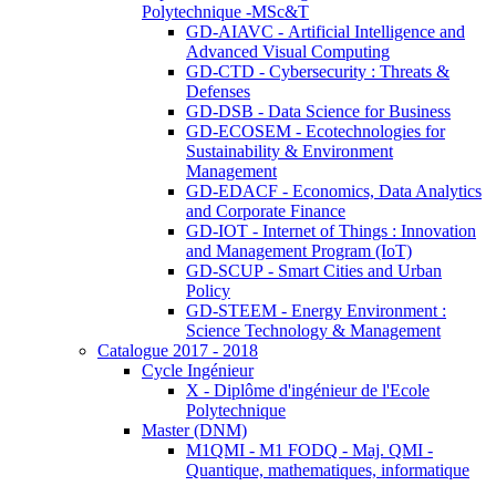
Polytechnique -MSc&T
GD-AIAVC - Artificial Intelligence and
Advanced Visual Computing
GD-CTD - Cybersecurity : Threats &
Defenses
GD-DSB - Data Science for Business
GD-ECOSEM - Ecotechnologies for
Sustainability & Environment
Management
GD-EDACF - Economics, Data Analytics
and Corporate Finance
GD-IOT - Internet of Things : Innovation
and Management Program (IoT)
GD-SCUP - Smart Cities and Urban
Policy
GD-STEEM - Energy Environment :
Science Technology & Management
Catalogue 2017 - 2018
Cycle Ingénieur
X - Diplôme d'ingénieur de l'Ecole
Polytechnique
Master (DNM)
M1QMI - M1 FODQ - Maj. QMI -
Quantique, mathematiques, informatique