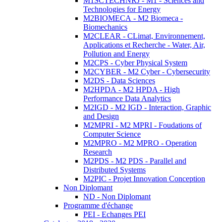
M1SCTECHNRJ - M1 - Sciences and
Technologies for Energy
M2BIOMECA - M2 Biomeca -
Biomechanics
M2CLEAR - CLimat, Environnement,
Applications et Recherche - Water, Air,
Pollution and Energy
M2CPS - Cyber Physical System
M2CYBER - M2 Cyber - Cybersecurity
M2DS - Data Sciences
M2HPDA - M2 HPDA - High
Performance Data Analytics
M2IGD - M2 IGD - Interaction, Graphic
and Design
M2MPRI - M2 MPRI - Foudations of
Computer Science
M2MPRO - M2 MPRO - Operation
Research
M2PDS - M2 PDS - Parallel and
Distributed Systems
M2PIC - Projet Innovation Conception
Non Diplomant
ND - Non Diplomant
Programme d'échange
PEI - Echanges PEI