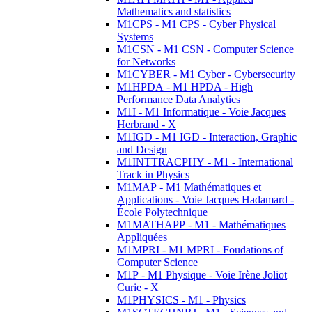
Mathematics and statistics
M1CPS - M1 CPS - Cyber Physical
Systems
M1CSN - M1 CSN - Computer Science
for Networks
M1CYBER - M1 Cyber - Cybersecurity
M1HPDA - M1 HPDA - High
Performance Data Analytics
M1I - M1 Informatique - Voie Jacques
Herbrand - X
M1IGD - M1 IGD - Interaction, Graphic
and Design
M1INTTRACPHY - M1 - International
Track in Physics
M1MAP - M1 Mathématiques et
Applications - Voie Jacques Hadamard -
École Polytechnique
M1MATHAPP - M1 - Mathématiques
Appliquées
M1MPRI - M1 MPRI - Foudations of
Computer Science
M1P - M1 Physique - Voie Irène Joliot
Curie - X
M1PHYSICS - M1 - Physics