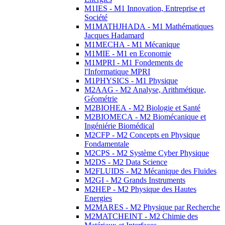
M1IES - M1 Innovation, Entreprise et
Société
M1MATHJHADA - M1 Mathématiques
Jacques Hadamard
M1MECHA - M1 Mécanique
M1MIE - M1 en Economie
M1MPRI - M1 Fondements de
l'Informatique MPRI
M1PHYSICS - M1 Physique
M2AAG - M2 Analyse, Arithmétique,
Géométrie
M2BIOHEA - M2 Biologie et Santé
M2BIOMECA - M2 Biomécanique et
Ingéniérie Biomédical
M2CFP - M2 Concepts en Physique
Fondamentale
M2CPS - M2 Système Cyber Physique
M2DS - M2 Data Science
M2FLUIDS - M2 Mécanique des Fluides
M2GI - M2 Grands Instruments
M2HEP - M2 Physique des Hautes
Energies
M2MARES - M2 Physique par Recherche
M2MATCHEINT - M2 Chimie des