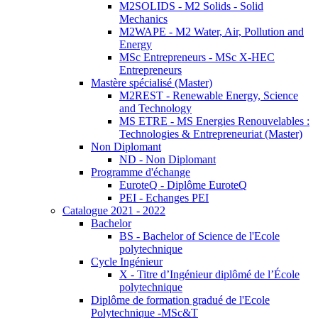
M2SOLIDS - M2 Solids - Solid
Mechanics
M2WAPE - M2 Water, Air, Pollution and
Energy
MSc Entrepreneurs - MSc X-HEC
Entrepreneurs
Mastère spécialisé (Master)
M2REST - Renewable Energy, Science
and Technology
MS ETRE - MS Energies Renouvelables :
Technologies & Entrepreneuriat (Master)
Non Diplomant
ND - Non Diplomant
Programme d'échange
EuroteQ - Diplôme EuroteQ
PEI - Echanges PEI
Catalogue 2021 - 2022
Bachelor
BS - Bachelor of Science de l'Ecole
polytechnique
Cycle Ingénieur
X - Titre d’Ingénieur diplômé de l’École
polytechnique
Diplôme de formation gradué de l'Ecole
Polytechnique -MSc&T