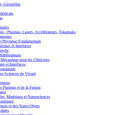
, Géométrie
édicale
ue
uides
s - Plasmas, Lasers, Accélérateurs, Tokamaks
nergies
de Physique Fondamentale
aux et Interfaces
erche
athématique
anique pour les Cliniciens
 et Interfaces
ormatique
s Sciences du Vivant
eption
lasmas et de la Fusion
ance
, Matériaux et Nanosciences
ntiques
aux et des Nano-Objets
lides