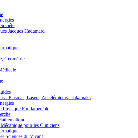
ue
nergies
 Société
es Jacques Hadamard
ormatique
, Géométrie
édicale
ue
uides
s - Plasmas, Lasers, Accélérateurs, Tokamaks
nergies
de Physique Fondamentale
erche
athématique
anique pour les Cliniciens
ormatique
s Sciences du Vivant