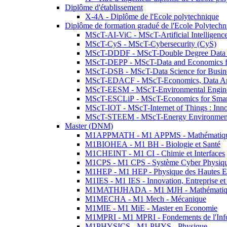
Diplôme d'établissement
X-4A - Diplôme de l'Ecole polytechnique
Diplôme de formation gradué de l'Ecole Polytec
MScT-AI-ViC - MScT-Artificial Intelligen
MScT-CyS - MScT-Cybersecurity (CyS)
MScT-DDDF - MScT-Double Degree Data 
MScT-DEPP - MScT-Data and Economics fo
MScT-DSB - MScT-Data Science for Busin
MScT-EDACF - MScT-Economics, Data Anal
MScT-EESM - MScT-Environmental Enginee
MScT-ESCLiP - MScT-Economics for Smart 
MScT-IOT - MScT-Internet of Things : Inn
MScT-STEEM - MScT-Energy Environment 
Master (DNM)
M1APPMATH - M1 APPMS - Mathématiques A
M1BIOHEA - M1 BH - Biologie et Santé
M1CHEINT - M1 CI - Chimie et Interfaces
M1CPS - M1 CPS - Système Cyber Physiq
M1HEP - M1 HEP - Physique des Hautes E
M1IES - M1 IES - Innovation, Entreprise et
M1MATHJHADA - M1 MJH - Mathématiqu
M1MECHA - M1 Mech - Mécanique
M1MIE - M1 MiE - Master en Economie
M1MPRI - M1 MPRI - Fondements de l'Inf
M1PHYSICS - M1 PHYS - Physique