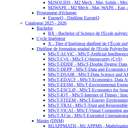
M2SOLIDS - M2 Mech - Maj. Solids - Meca
M2WAPE - M2 Mech - Maj. WAPE - Eau, Air
Programme d'échange
EuroteQ - Diplôme EuroteQ
Catalogue 2025 - 2026
Bachelor
BX - Bachelor of Science de l'Ecole polyte
Cycle Ingénieur
X - Titre d’Ingénieur diplômé de l’École po
Diplôme de formation gradué de l'Ecole Polytec
MScT-AI-ViC - MScT-Artificial Intelligen
MScT-CyS - MScT-Cybersecurity (CyS)
MScT-DDDF - MScT-Double Degree Data 
MScT-DEPP - MScT-Data and Economics fo
MScT-DSAIB - MScT-Data Science and AI 
MScT-EDACF - MScT-Economics, Data Anal
MScT-EESM - MScT-Environmental Enginee
MScT-ESCLiP - MScT-Economics for Smart 
MScT-IOT - MScT-Internet of Things : Inn
MScT-STEEM - MScT-Energy Environment 
MScT-TRAI - MScT-Trust and Responsible
MScT-ViCAI - MScT-Visual Computing and
MScT-XCin - MScT-Extended Cinematogr
Master (DNM)
M1APPMATH - M1 APPMS - Mathématiques A