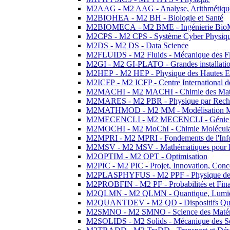
M2AAG - M2 AAG - Analyse, Arithmétique
M2BIOHEA - M2 BH - Biologie et Santé
M2BIOMECA - M2 BME - Ingénierie BioM
M2CPS - M2 CPS - Système Cyber Physiq
M2DS - M2 DS - Data Science
M2FLUIDS - M2 Fluids - Mécanique des Fl
M2GI - M2 GI-PLATO - Grandes installation
M2HEP - M2 HEP - Physique des Hautes E
M2ICFP - M2 ICFP - Centre International 
M2MACHI - M2 MACHI - Chimie des Matéri
M2MARES - M2 PBR - Physique par Rech
M2MATHMOD - M2 MM - Modélisation M
M2MECENCLI - M2 MECENCLI - Génie Méc
M2MOCHI - M2 MoChI - Chimie Moléculaire
M2MPRI - M2 MPRI - Fondements de l'Inf
M2MSV - M2 MSV - Mathématiques pour le
M2OPTIM - M2 OPT - Optimisation
M2PIC - M2 PIC - Projet, Innovation, Conc
M2PLASPHYFUS - M2 PPF - Physique des P
M2PROBFIN - M2 PF - Probabilités et Fin
M2QLMN - M2 QLMN - Quantique, Lumière
M2QUANTDEV - M2 QD - Dispositifs Qua
M2SMNO - M2 SMNO - Science des Matéri
M2SOLIDS - M2 Solids - Mécanique des So