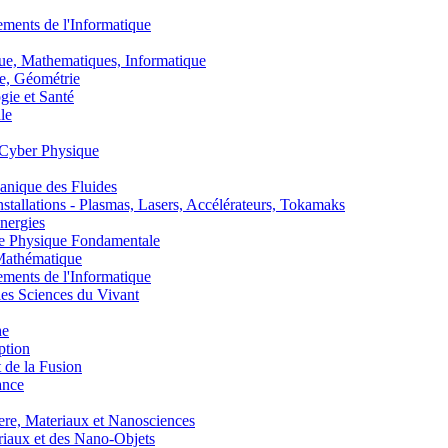
nts de l'Informatique
, Mathematiques, Informatique
, Géométrie
ie et Santé
le
Cyber Physique
nique des Fluides
lations - Plasmas, Lasers, Accélérateurs, Tokamaks
nergies
de Physique Fondamentale
athématique
nts de l'Informatique
s Sciences du Vivant
he
ption
 de la Fusion
ance
, Materiaux et Nanosciences
aux et des Nano-Objets