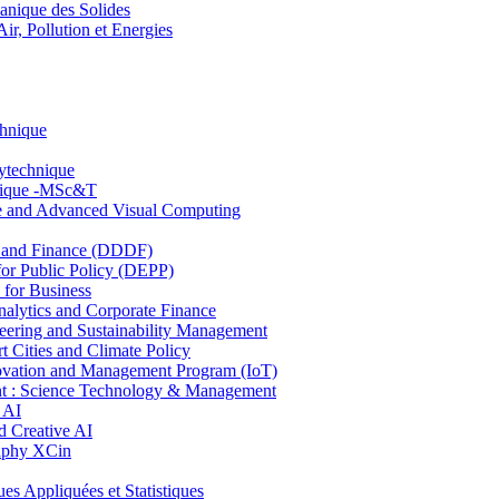
nique des Solides
, Pollution et Energies
chnique
lytechnique
hnique -MSc&T
ce and Advanced Visual Computing
and Finance (DDDF)
r Public Policy (DEPP)
for Business
ytics and Corporate Finance
ring and Sustainability Management
Cities and Climate Policy
ovation and Management Program (IoT)
: Science Technology & Management
 AI
 Creative AI
aphy XCin
ppliquées et Statistiques