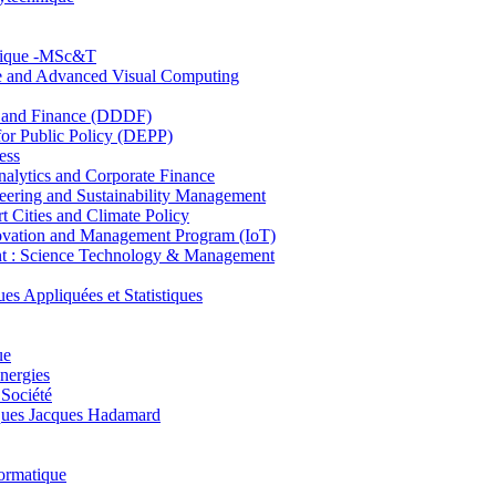
hnique -MSc&T
ce and Advanced Visual Computing
and Finance (DDDF)
r Public Policy (DEPP)
ess
ytics and Corporate Finance
ring and Sustainability Management
Cities and Climate Policy
ovation and Management Program (IoT)
: Science Technology & Management
ppliquées et Statistiques
ue
nergies
 Société
es Jacques Hadamard
ormatique