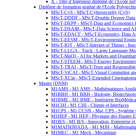
X - Titre d’Ingénieur diplômé de l’École po
Diplôme de formation gradué de l'Ecole Polytec
MScT-CyS - MScT-Cybersecurity (CyS)
MScT-DDDF - MScT-Double Degree Data 
MScT-DEPP - MScT-Data and Economics fo
MScT-DSAIB - MScT-Data Science and AI 
MScT-EDACF - MScT-Economics, Data Anal
MScT-EESM - MScT-Environmental Enginee
MScT-IOT - MScT-Internet of Things : Inn
MScT-LLGA - Track : Large Language Mode
MScT-MaQI - AI for Markets and Quantitat
MScT-STEEM - MScT-Energy Environment 
MScT-TRAI - MScT-Trust and Responsible
MScT-ViCAI - MScT-Visual Computing and
MScT-XCin - MScT-Extended Cinematogr
Master (DNM)
M1AMS - M1 AMS - Mathématiques Appliqué
M1BBH - M1 BBH - Biologie, Biotechnolog
M1BME - M1 BME - Ingénierie BioMédica
M1CHI - M1 CHI - Chimie et Interfaces
M1CPS - M1 CCSN - Maj. CPS - Système 
M1HEP - M1 HEP - Physique des Hautes E
M1IES - M1 IES - Innovation, Entreprise et
M1MATHJHADA - M1 MJH - Mathematiqu
M1MEC - M1 Mech - Mecanique