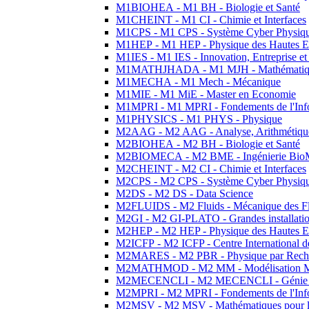
M1BIOHEA - M1 BH - Biologie et Santé
M1CHEINT - M1 CI - Chimie et Interfaces
M1CPS - M1 CPS - Système Cyber Physiq
M1HEP - M1 HEP - Physique des Hautes E
M1IES - M1 IES - Innovation, Entreprise et
M1MATHJHADA - M1 MJH - Mathématiqu
M1MECHA - M1 Mech - Mécanique
M1MIE - M1 MiE - Master en Economie
M1MPRI - M1 MPRI - Fondements de l'Inf
M1PHYSICS - M1 PHYS - Physique
M2AAG - M2 AAG - Analyse, Arithmétique
M2BIOHEA - M2 BH - Biologie et Santé
M2BIOMECA - M2 BME - Ingénierie BioM
M2CHEINT - M2 CI - Chimie et Interfaces
M2CPS - M2 CPS - Système Cyber Physiq
M2DS - M2 DS - Data Science
M2FLUIDS - M2 Fluids - Mécanique des Fl
M2GI - M2 GI-PLATO - Grandes installation
M2HEP - M2 HEP - Physique des Hautes E
M2ICFP - M2 ICFP - Centre International 
M2MARES - M2 PBR - Physique par Rech
M2MATHMOD - M2 MM - Modélisation M
M2MECENCLI - M2 MECENCLI - Génie Méc
M2MPRI - M2 MPRI - Fondements de l'Inf
M2MSV - M2 MSV - Mathématiques pour le