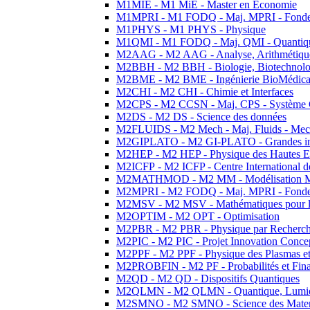
M1MIE - M1 MiE - Master en Economie
M1MPRI - M1 FODQ - Maj. MPRI - Fondeme
M1PHYS - M1 PHYS - Physique
M1QMI - M1 FODQ - Maj. QMI - Quantique
M2AAG - M2 AAG - Analyse, Arithmétique
M2BBH - M2 BBH - Biologie, Biotechnolog
M2BME - M2 BME - Ingénierie BioMédica
M2CHI - M2 CHI - Chimie et Interfaces
M2CPS - M2 CCSN - Maj. CPS - Système 
M2DS - M2 DS - Science des données
M2FLUIDS - M2 Mech - Maj. Fluids - Meca
M2GIPLATO - M2 GI-PLATO - Grandes instal
M2HEP - M2 HEP - Physique des Hautes E
M2ICFP - M2 ICFP - Centre International 
M2MATHMOD - M2 MM - Modélisation M
M2MPRI - M2 FODQ - Maj. MPRI - Fondeme
M2MSV - M2 MSV - Mathématiques pour le
M2OPTIM - M2 OPT - Optimisation
M2PBR - M2 PBR - Physique par Recherc
M2PIC - M2 PIC - Projet Innovation Conce
M2PPF - M2 PPF - Physique des Plasmas et
M2PROBFIN - M2 PF - Probabilités et Fin
M2QD - M2 QD - Dispositifs Quantiques
M2QLMN - M2 QLMN - Quantique, Lumiere
M2SMNO - M2 SMNO - Science des Materi