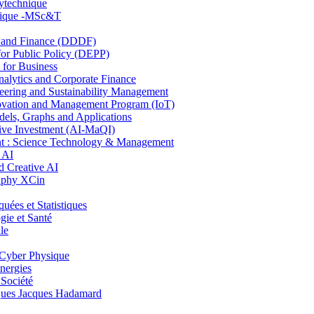
lytechnique
hnique -MSc&T
and Finance (DDDF)
r Public Policy (DEPP)
for Business
ytics and Corporate Finance
ring and Sustainability Management
ovation and Management Program (IoT)
ls, Graphs and Applications
ive Investment (AI-MaQI)
: Science Technology & Management
 AI
 Creative AI
aphy XCin
es et Statistiques
ie et Santé
le
Cyber Physique
nergies
 Société
es Jacques Hadamard