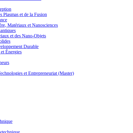
eption
lasmas et de la Fusion
ance
, Matériaux et Nanosciences
ntiques
aux et des Nano-Objets
lides
eloppement Durable
et Énergies
neurs
hnologies et Entrepreneuriat (Master)
chnique
lytechnique