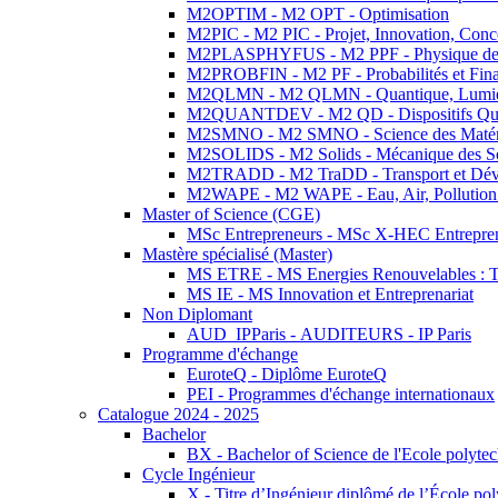
M2OPTIM - M2 OPT - Optimisation
M2PIC - M2 PIC - Projet, Innovation, Conc
M2PLASPHYFUS - M2 PPF - Physique des P
M2PROBFIN - M2 PF - Probabilités et Fin
M2QLMN - M2 QLMN - Quantique, Lumière
M2QUANTDEV - M2 QD - Dispositifs Qua
M2SMNO - M2 SMNO - Science des Matéri
M2SOLIDS - M2 Solids - Mécanique des So
M2TRADD - M2 TraDD - Transport et Dév
M2WAPE - M2 WAPE - Eau, Air, Pollution 
Master of Science (CGE)
MSc Entrepreneurs - MSc X-HEC Entrepre
Mastère spécialisé (Master)
MS ETRE - MS Energies Renouvelables : Tec
MS IE - MS Innovation et Entreprenariat
Non Diplomant
AUD_IPParis - AUDITEURS - IP Paris
Programme d'échange
EuroteQ - Diplôme EuroteQ
PEI - Programmes d'échange internationaux
Catalogue 2024 - 2025
Bachelor
BX - Bachelor of Science de l'Ecole polyte
Cycle Ingénieur
X - Titre d’Ingénieur diplômé de l’École po