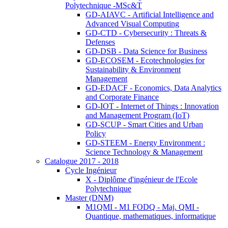
Polytechnique -MSc&T
GD-AIAVC - Artificial Intelligence and
Advanced Visual Computing
GD-CTD - Cybersecurity : Threats &
Defenses
GD-DSB - Data Science for Business
GD-ECOSEM - Ecotechnologies for
Sustainability & Environment
Management
GD-EDACF - Economics, Data Analytics
and Corporate Finance
GD-IOT - Internet of Things : Innovation
and Management Program (IoT)
GD-SCUP - Smart Cities and Urban
Policy
GD-STEEM - Energy Environment :
Science Technology & Management
Catalogue 2017 - 2018
Cycle Ingénieur
X - Diplôme d'ingénieur de l'Ecole
Polytechnique
Master (DNM)
M1QMI - M1 FODQ - Maj. QMI -
Quantique, mathematiques, informatique