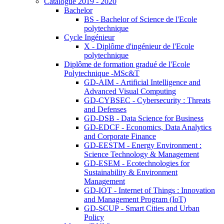
Catalogue 2019 - 2020
Bachelor
BS - Bachelor of Science de l'Ecole
polytechnique
Cycle Ingénieur
X - Diplôme d'ingénieur de l'Ecole
polytechnique
Diplôme de formation gradué de l'Ecole
Polytechnique -MSc&T
GD-AIM - Artificial Intelligence and
Advanced Visual Computing
GD-CYBSEC - Cybersecurity : Threats
and Defenses
GD-DSB - Data Science for Business
GD-EDCF - Economics, Data Analytics
and Corporate Finance
GD-EESTM - Energy Environment :
Science Technology & Management
GD-ESEM - Ecotechnologies for
Sustainability & Environment
Management
GD-IOT - Internet of Things : Innovation
and Management Program (IoT)
GD-SCUP - Smart Cities and Urban
Policy