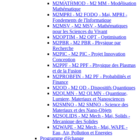
M2MATHMOD - M2 MM - Modélisation
Mathématique
M2MPRI - M2 FODQ - Maj. MPRI -
Fondements de l'Informatique
M2MSV - M2 MSV - Mathématiques
pour les Sciences du Vivant
M2OPTIM - M2 OPT - Optimisation
M2PBR - M2 PBR - Physique par
Recherche
M2PIC - M2 PIC - Projet Innovation
Conception
M2PPF - M2 PPF - Physique des Plasmas
et de la Fusion
M2PROBFIN - M2 PF - Probabilités et
Finance
M2QD - M2 QD - Dispositifs Quantiques
M2QLMN - M2 QLMN - Quantique,
Lumiere, Materiaux et Nanosciences
M2SMNO - M2 SMNO - Science des
Materiaux et des Nano-Objets
M2SOLIDS - M2 Mech - Maj. Solids -
Mecanique des Solides
M2WAPE - M2 Mech - Maj. WAPE -
Eau, Air, Pollution et Energies
Programme d'échange