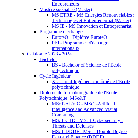
Entrepreneurs
Mastère spécialisé (Master)
MS ETRE - MS Energies Renouvelables :
Technologies et Entrepreneuriat (Master)
MS IE - MS Innovation et Entreprenariat
Programme d'échange
EuroteQ - Diplôme EuroteQ
PEI - Programmes d'échange
internationaux
Catalogue 2023 - 2024
Bachelor
BS - Bachelor of Science de l'Ecole
polytechnique
Cycle Ingénieur
X - Titre d’Ingénieur diplômé de l’École
polytechnique
Diplôme de formation gradué de l'Ecole
Polytechnique -MSc&T
MScT-AI-ViC - MScT-Artificial
Intelligence and Advanced Visual
Computing
MScT-CTD - MScT-Cybersecurity :
Threats and Defenses
MScT-DDDF - MScT-Double Degree
Data and Finance (DDDF)