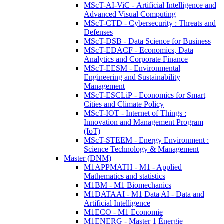
MScT-AI-ViC - Artificial Intelligence and
Advanced Visual Computing
MScT-CTD - Cybersecurity : Threats and
Defenses
MScT-DSB - Data Science for Business
MScT-EDACF - Economics, Data
Analytics and Corporate Finance
MScT-EESM - Environmental
Engineering and Sustainability
Management
MScT-ESCLiP - Economics for Smart
Cities and Climate Policy
MScT-IOT - Internet of Things :
Innovation and Management Program
(IoT)
MScT-STEEM - Energy Environment :
Science Technology & Management
Master (DNM)
M1APPMATH - M1 - Applied
Mathematics and statistics
M1BM - M1 Biomechanics
M1DATAAI - M1 Data AI - Data and
Artificial Intelligence
M1ECO - M1 Economie
M1ENERG - Master 1 Énergie