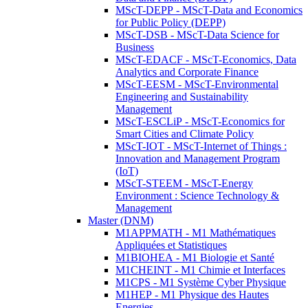
MScT-DEPP - MScT-Data and Economics
for Public Policy (DEPP)
MScT-DSB - MScT-Data Science for
Business
MScT-EDACF - MScT-Economics, Data
Analytics and Corporate Finance
MScT-EESM - MScT-Environmental
Engineering and Sustainability
Management
MScT-ESCLiP - MScT-Economics for
Smart Cities and Climate Policy
MScT-IOT - MScT-Internet of Things :
Innovation and Management Program
(IoT)
MScT-STEEM - MScT-Energy
Environment : Science Technology &
Management
Master (DNM)
M1APPMATH - M1 Mathématiques
Appliquées et Statistiques
M1BIOHEA - M1 Biologie et Santé
M1CHEINT - M1 Chimie et Interfaces
M1CPS - M1 Système Cyber Physique
M1HEP - M1 Physique des Hautes
Energies