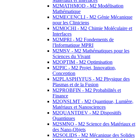
Matériaux et Interfaces
M2MATHMOD - M2 Modélisation
Mathématique
M2MECENCLI - M2 Génie Mécanique
pour les Cliniciens
M2MOCHI - M2 Chimie Moléculaire et
Interfaces
M2MPRI - M2 Fondements de
l'Informatique MPRI
M2MSV - M2 Mathématiques pour les
Sciences du Vivant
M2OPTIM - M2 Optimisation
M2PIC - M2 Projet, Innovation,
Conception
M2PLASPHYFUS - M2 Physique des
Plasmas et de la Fusion
M2PROBFIN - M2 Probabilités et
Finance
M2QNSLMT - M2 Quantique, Lumière,
Matériaux et Nanosciences
M2QUANTDEV - M2 Dispositifs
Quantiques
M2SMNO - M2 Science des Matériaux et
des Nano-Objets
M2SOLIDS - M2 Mécanique des Solides