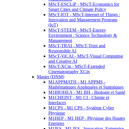
MScT-ESCLiP - MScT-Economics for
Smart Cities and Climate Policy
MScT-IOT - MScT-Internet of Things :
Innovation and Management Program
(IoT)
MScT-STEEM - MScT-Energy
Environment : Science Technology &
Management
MScT-TRAI - MScT-Trust and
Responsible AI
MScT-ViCAI - MScT-Visual Computing
and Creative AI
MScT-XCin - MScT-Extended
Cinematography XCin
Master (DNM)
M1APPMATH - M1 APPMS -
Mathématiques Appliquées et Statistiques
M1BIOHEA - M1 BH - Biologie et Santé
M1CHEINT - M1 CI - Chimie et
Interfaces
M1CPS - M1 CPS - Système Cyber
Physique
M1HEP - M1 HEP - Physique des Hautes
Energies
M1IES - M1 IES - Innovation, Entreprise