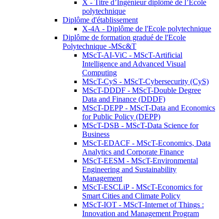
X - Titre d’Ingénieur diplômé de l’École
polytechnique
Diplôme d'établissement
X-4A - Diplôme de l'Ecole polytechnique
Diplôme de formation gradué de l'Ecole
Polytechnique -MSc&T
MScT-AI-ViC - MScT-Artificial
Intelligence and Advanced Visual
Computing
MScT-CyS - MScT-Cybersecurity (CyS)
MScT-DDDF - MScT-Double Degree
Data and Finance (DDDF)
MScT-DEPP - MScT-Data and Economics
for Public Policy (DEPP)
MScT-DSB - MScT-Data Science for
Business
MScT-EDACF - MScT-Economics, Data
Analytics and Corporate Finance
MScT-EESM - MScT-Environmental
Engineering and Sustainability
Management
MScT-ESCLiP - MScT-Economics for
Smart Cities and Climate Policy
MScT-IOT - MScT-Internet of Things :
Innovation and Management Program