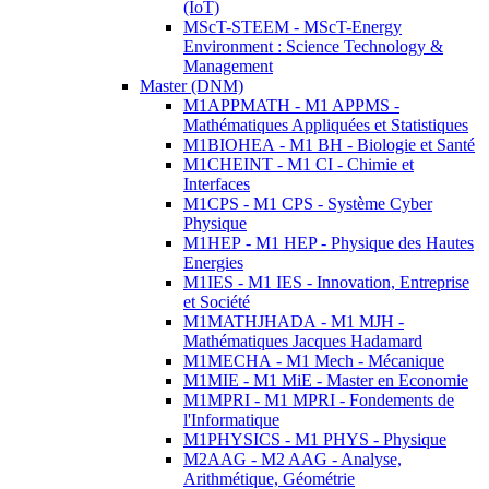
(IoT)
MScT-STEEM - MScT-Energy
Environment : Science Technology &
Management
Master (DNM)
M1APPMATH - M1 APPMS -
Mathématiques Appliquées et Statistiques
M1BIOHEA - M1 BH - Biologie et Santé
M1CHEINT - M1 CI - Chimie et
Interfaces
M1CPS - M1 CPS - Système Cyber
Physique
M1HEP - M1 HEP - Physique des Hautes
Energies
M1IES - M1 IES - Innovation, Entreprise
et Société
M1MATHJHADA - M1 MJH -
Mathématiques Jacques Hadamard
M1MECHA - M1 Mech - Mécanique
M1MIE - M1 MiE - Master en Economie
M1MPRI - M1 MPRI - Fondements de
l'Informatique
M1PHYSICS - M1 PHYS - Physique
M2AAG - M2 AAG - Analyse,
Arithmétique, Géométrie