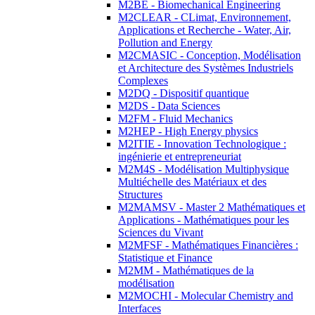
M2BE - Biomechanical Engineering
M2CLEAR - CLimat, Environnement,
Applications et Recherche - Water, Air,
Pollution and Energy
M2CMASIC - Conception, Modélisation
et Architecture des Systèmes Industriels
Complexes
M2DQ - Dispositif quantique
M2DS - Data Sciences
M2FM - Fluid Mechanics
M2HEP - High Energy physics
M2ITIE - Innovation Technologique :
ingénierie et entrepreneuriat
M2M4S - Modélisation Multiphysique
Multiéchelle des Matériaux et des
Structures
M2MAMSV - Master 2 Mathématiques et
Applications - Mathématiques pour les
Sciences du Vivant
M2MFSF - Mathématiques Financières :
Statistique et Finance
M2MM - Mathématiques de la
modélisation
M2MOCHI - Molecular Chemistry and
Interfaces