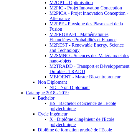
M2OPT - Optimisation
M2PIC - Projet Innovation Conception
M2PICA - Projet Innovation Conception -
Alternance
M2PPF - Physique des Plasmas et de la
Fusion
M2PROBAFI - Mathématiques
Financières : Probabilités et Finance
M2REST - Renewable Energy, Science
and Technology
M2SMNO - Sciences des Matériaux et des
nano-objets
M2TRADD - Transport et Développement
Durable - TRADD
MBIOENT - Master Bio-entrepreneur
Non Diplomant
ND - Non Diplomant
Catalogue 2018 - 2019
Bachelor
BS - Bachelor of Science de l'Ecole
polytechnique
Cycle Ingénieur
X - Diplôme d'ingénieur de l'Ecole
polytechnique
Diplôme de formation gradué de l'Ecole