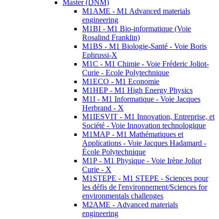
Master (DNM)
M1AME - M1 Advanced materials
engineering
M1BI - M1 Bio-informatique (Voie
Rosalind Franklin)
M1BS - M1 Biologie-Santé - Voie Boris
Ephrussi-X
M1C - M1 Chimie - Voie Fréderic Joliot-
Curie - Ecole Polytechnique
M1ECO - M1 Economie
M1HEP - M1 High Energy Physics
M1I - M1 Informatique - Voie Jacques
Herbrand - X
M1IESVIT - M1 Innovation, Entreprise, et
Société - Voie Innovation technologique
M1MAP - M1 Mathématiques et
Applications - Voie Jacques Hadamard -
École Polytechnique
M1P - M1 Physique - Voie Irène Joliot
Curie - X
M1STEPE - M1 STEPE - Sciences pour
les défis de l'environnement/Sciences for
environmentals challenges
M2AME - Advanced materials
engineering