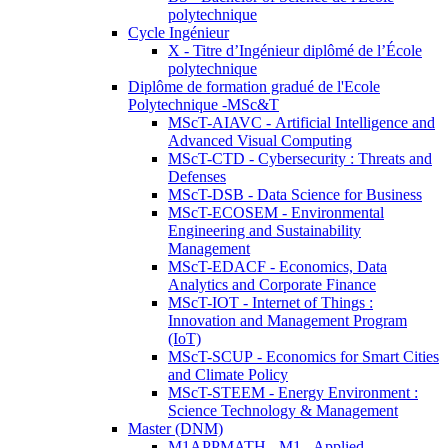
polytechnique
Cycle Ingénieur
X - Titre d’Ingénieur diplômé de l’École
polytechnique
Diplôme de formation gradué de l'Ecole
Polytechnique -MSc&T
MScT-AIAVC - Artificial Intelligence and
Advanced Visual Computing
MScT-CTD - Cybersecurity : Threats and
Defenses
MScT-DSB - Data Science for Business
MScT-ECOSEM - Environmental
Engineering and Sustainability
Management
MScT-EDACF - Economics, Data
Analytics and Corporate Finance
MScT-IOT - Internet of Things :
Innovation and Management Program
(IoT)
MScT-SCUP - Economics for Smart Cities
and Climate Policy
MScT-STEEM - Energy Environment :
Science Technology & Management
Master (DNM)
M1APPMATH - M1 - Applied