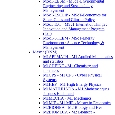
MScT-EESM - MScT-Environmental
Engineering and Sustainability
Management
MScT-ESCLiP - MScT-Economics for
Smart Cities and Climate Policy
MScT-IOT - MScT-Internet of Things :
Innovation and Management Program
(IoT)
MScT-STEEM - MScT-Energy
Environment : Science Technology &
Management
Master (DNM)
M1APPMATH - M1 Applied Mathematics
and statistics
M1CHEINT - M1 Chemistry and
Interfaces
M1CPS - M1 CPS - Cyber Physical
Systems
M1HEP - M1 High Energy Physics
M1MATHJHADA - M1 Mathematiques
Jacques Hadamard
M1MECHA - M1 Mechanics
M1MIE - M1 MIE - Master in Economics
M2BIOHEA - M2 Biology and Health
M2BIOMECA - M2 Biomeca -