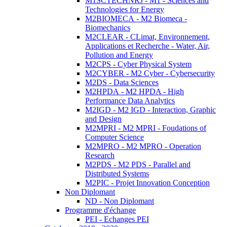
M1SCTECHNRJ - M1 - Sciences and
Technologies for Energy
M2BIOMECA - M2 Biomeca -
Biomechanics
M2CLEAR - CLimat, Environnement,
Applications et Recherche - Water, Air,
Pollution and Energy
M2CPS - Cyber Physical System
M2CYBER - M2 Cyber - Cybersecurity
M2DS - Data Sciences
M2HPDA - M2 HPDA - High
Performance Data Analytics
M2IGD - M2 IGD - Interaction, Graphic
and Design
M2MPRI - M2 MPRI - Foudations of
Computer Science
M2MPRO - M2 MPRO - Operation
Research
M2PDS - M2 PDS - Parallel and
Distributed Systems
M2PIC - Projet Innovation Conception
Non Diplomant
ND - Non Diplomant
Programme d'échange
PEI - Echanges PEI