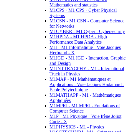
Mathematics and statistics
M1CPS - M1 CPS - Cyber Physical
Systems
M1CSN - M1 CSN - Computer Science
for Networks
M1CYBER - M1 Cyber - Cybersecurity
M1HPDA - M1 HPDA - High
Performance Data Analytics
M1I - M1 Informatique - Voie Jacques
Herbrand - X
M1IGD - M1 IGD - Interaction, Graphic
and Design
M1INTTRACPHY - M1 - International
Track in Physics
M1MAP - M1 Mathématiques et
Applications - Voie Jacques Hadamard -
École Polytechnique
M1MATHAPP - M1 - Mathématiques
Appliquées
M1MPRI - M1 MPRI - Foudations of
Computer Science
M1P - M1 Physique - Voie Irène Joliot
Curie - X
M1PHYSICS - M1 - Physics