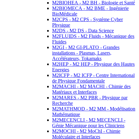
M2BIOHEA - M2 BH - Biologie et Santé
M2BIOMECA - M2 BME - Ingénierie
BioMédicale
M2CPS - M2 CPS - Système Cyber
Physique
M2DS - M2 DS - Data Science
M2FLUIDS - M2 Fluids - Mécanique des
Fluides
M2GI - M2 GI-PLATO - Grandes
installations - Plasmas, Lasers,
Accélérateurs, Tokamaks
M2HEP - M2 HEP - Physique des Hautes
Energies
M2ICFP - M2 ICFP - Centre International
de Physique Fondamentale
M2MACHI - M2 MACHI - Chimie des
Matériaux et Interfaces
M2MARES - M2 PBR - Physique par
Recherche
M2MATHMOD - M2 MM - Modélisation
Mathématique
M2MECENCLI - M2 MECENCLI -
Génie Mécanique pour les Cliniciens
M2MOCHI - M2 MoChI - Chimie
Moléculaire et Interfaces