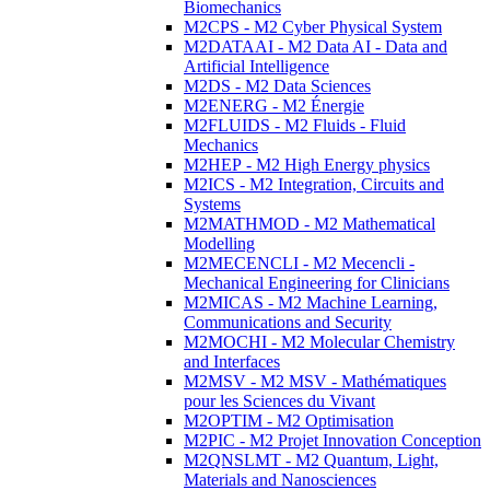
Biomechanics
M2CPS - M2 Cyber Physical System
M2DATAAI - M2 Data AI - Data and
Artificial Intelligence
M2DS - M2 Data Sciences
M2ENERG - M2 Énergie
M2FLUIDS - M2 Fluids - Fluid
Mechanics
M2HEP - M2 High Energy physics
M2ICS - M2 Integration, Circuits and
Systems
M2MATHMOD - M2 Mathematical
Modelling
M2MECENCLI - M2 Mecencli -
Mechanical Engineering for Clinicians
M2MICAS - M2 Machine Learning,
Communications and Security
M2MOCHI - M2 Molecular Chemistry
and Interfaces
M2MSV - M2 MSV - Mathématiques
pour les Sciences du Vivant
M2OPTIM - M2 Optimisation
M2PIC - M2 Projet Innovation Conception
M2QNSLMT - M2 Quantum, Light,
Materials and Nanosciences