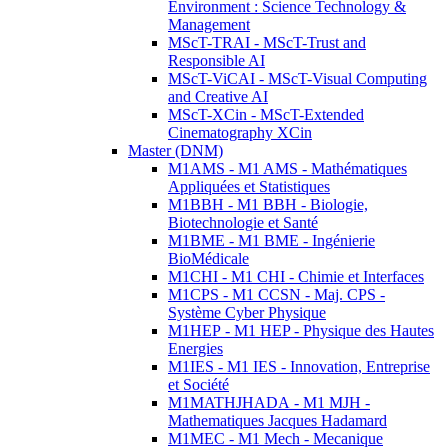
Environment : Science Technology &
Management
MScT-TRAI - MScT-Trust and
Responsible AI
MScT-ViCAI - MScT-Visual Computing
and Creative AI
MScT-XCin - MScT-Extended
Cinematography XCin
Master (DNM)
M1AMS - M1 AMS - Mathématiques
Appliquées et Statistiques
M1BBH - M1 BBH - Biologie,
Biotechnologie et Santé
M1BME - M1 BME - Ingénierie
BioMédicale
M1CHI - M1 CHI - Chimie et Interfaces
M1CPS - M1 CCSN - Maj. CPS -
Système Cyber Physique
M1HEP - M1 HEP - Physique des Hautes
Energies
M1IES - M1 IES - Innovation, Entreprise
et Société
M1MATHJHADA - M1 MJH -
Mathematiques Jacques Hadamard
M1MEC - M1 Mech - Mecanique