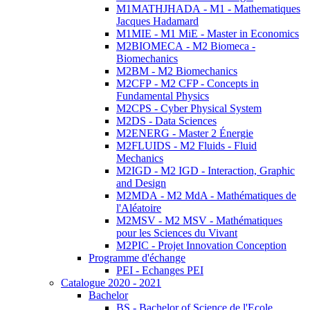
M1MATHJHADA - M1 - Mathematiques
Jacques Hadamard
M1MIE - M1 MiE - Master in Economics
M2BIOMECA - M2 Biomeca -
Biomechanics
M2BM - M2 Biomechanics
M2CFP - M2 CFP - Concepts in
Fundamental Physics
M2CPS - Cyber Physical System
M2DS - Data Sciences
M2ENERG - Master 2 Énergie
M2FLUIDS - M2 Fluids - Fluid
Mechanics
M2IGD - M2 IGD - Interaction, Graphic
and Design
M2MDA - M2 MdA - Mathématiques de
l'Aléatoire
M2MSV - M2 MSV - Mathématiques
pour les Sciences du Vivant
M2PIC - Projet Innovation Conception
Programme d'échange
PEI - Echanges PEI
Catalogue 2020 - 2021
Bachelor
BS - Bachelor of Science de l'Ecole