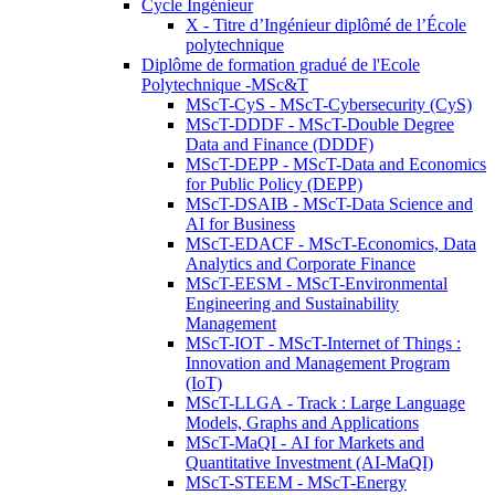
Cycle Ingénieur
X - Titre d’Ingénieur diplômé de l’École
polytechnique
Diplôme de formation gradué de l'Ecole
Polytechnique -MSc&T
MScT-CyS - MScT-Cybersecurity (CyS)
MScT-DDDF - MScT-Double Degree
Data and Finance (DDDF)
MScT-DEPP - MScT-Data and Economics
for Public Policy (DEPP)
MScT-DSAIB - MScT-Data Science and
AI for Business
MScT-EDACF - MScT-Economics, Data
Analytics and Corporate Finance
MScT-EESM - MScT-Environmental
Engineering and Sustainability
Management
MScT-IOT - MScT-Internet of Things :
Innovation and Management Program
(IoT)
MScT-LLGA - Track : Large Language
Models, Graphs and Applications
MScT-MaQI - AI for Markets and
Quantitative Investment (AI-MaQI)
MScT-STEEM - MScT-Energy