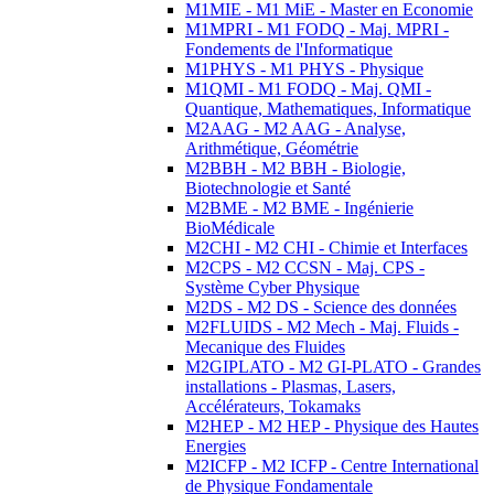
M1MIE - M1 MiE - Master en Economie
M1MPRI - M1 FODQ - Maj. MPRI -
Fondements de l'Informatique
M1PHYS - M1 PHYS - Physique
M1QMI - M1 FODQ - Maj. QMI -
Quantique, Mathematiques, Informatique
M2AAG - M2 AAG - Analyse,
Arithmétique, Géométrie
M2BBH - M2 BBH - Biologie,
Biotechnologie et Santé
M2BME - M2 BME - Ingénierie
BioMédicale
M2CHI - M2 CHI - Chimie et Interfaces
M2CPS - M2 CCSN - Maj. CPS -
Système Cyber Physique
M2DS - M2 DS - Science des données
M2FLUIDS - M2 Mech - Maj. Fluids -
Mecanique des Fluides
M2GIPLATO - M2 GI-PLATO - Grandes
installations - Plasmas, Lasers,
Accélérateurs, Tokamaks
M2HEP - M2 HEP - Physique des Hautes
Energies
M2ICFP - M2 ICFP - Centre International
de Physique Fondamentale