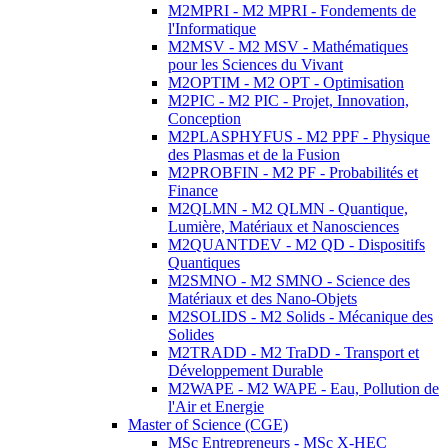
M2MPRI - M2 MPRI - Fondements de
l'Informatique
M2MSV - M2 MSV - Mathématiques
pour les Sciences du Vivant
M2OPTIM - M2 OPT - Optimisation
M2PIC - M2 PIC - Projet, Innovation,
Conception
M2PLASPHYFUS - M2 PPF - Physique
des Plasmas et de la Fusion
M2PROBFIN - M2 PF - Probabilités et
Finance
M2QLMN - M2 QLMN - Quantique,
Lumière, Matériaux et Nanosciences
M2QUANTDEV - M2 QD - Dispositifs
Quantiques
M2SMNO - M2 SMNO - Science des
Matériaux et des Nano-Objets
M2SOLIDS - M2 Solids - Mécanique des
Solides
M2TRADD - M2 TraDD - Transport et
Développement Durable
M2WAPE - M2 WAPE - Eau, Pollution de
l'Air et Energie
Master of Science (CGE)
MSc Entrepreneurs - MSc X-HEC