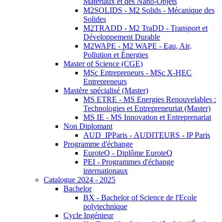
Matériaux et des Nano-Objets
M2SOLIDS - M2 Solids - Mécanique des
Solides
M2TRADD - M2 TraDD - Transport et
Développement Durable
M2WAPE - M2 WAPE - Eau, Air,
Pollution et Énergies
Master of Science (CGE)
MSc Entrepreneurs - MSc X-HEC
Entrepreneurs
Mastère spécialisé (Master)
MS ETRE - MS Energies Renouvelables :
Technologies et Entrepreneuriat (Master)
MS IE - MS Innovation et Entreprenariat
Non Diplomant
AUD_IPParis - AUDITEURS - IP Paris
Programme d'échange
EuroteQ - Diplôme EuroteQ
PEI - Programmes d'échange
internationaux
Catalogue 2024 - 2025
Bachelor
BX - Bachelor of Science de l'Ecole
polytechnique
Cycle Ingénieur