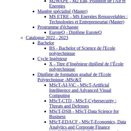
M2WAPE - M2 Eau, Pollution de l'Air et
Energies
Mastère spécialisé (Master)
MS ETRE - MS Energies Renouvelables :
Technologies et Entrepreneuriat (Master)
Programme d'échange
EuroteQ - Diplôme EuroteQ
Catalogue 2022 - 2023
Bachelor
BS - Bachelor of Science de l'Ecole
polytechnique
Cycle Ingénieur
X - Titre d’Ingénieur diplômé de l’École
polytechnique
Diplôme de formation gradué de l'Ecole
Polytechnique -MSc&T
MScT-AI-ViC - MScT-Artificial
Intelligence and Advanced Visual
Computing
MScT-CTD - MScT-Cybersecurity :
Threats and Defenses
MScT-DSB - MScT-Data Science for
Business
MScT-EDACF - MScT-Economics, Data
Analytics and Corporate Finance