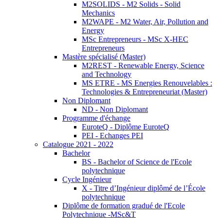
M2SOLIDS - M2 Solids - Solid
Mechanics
M2WAPE - M2 Water, Air, Pollution and
Energy
MSc Entrepreneurs - MSc X-HEC
Entrepreneurs
Mastère spécialisé (Master)
M2REST - Renewable Energy, Science
and Technology
MS ETRE - MS Energies Renouvelables :
Technologies & Entrepreneuriat (Master)
Non Diplomant
ND - Non Diplomant
Programme d'échange
EuroteQ - Diplôme EuroteQ
PEI - Echanges PEI
Catalogue 2021 - 2022
Bachelor
BS - Bachelor of Science de l'Ecole
polytechnique
Cycle Ingénieur
X - Titre d’Ingénieur diplômé de l’École
polytechnique
Diplôme de formation gradué de l'Ecole
Polytechnique -MSc&T