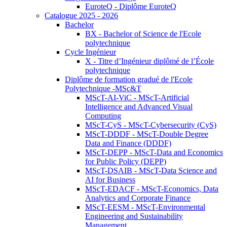
EuroteQ - Diplôme EuroteQ
Catalogue 2025 - 2026
Bachelor
BX - Bachelor of Science de l'Ecole
polytechnique
Cycle Ingénieur
X - Titre d’Ingénieur diplômé de l’École
polytechnique
Diplôme de formation gradué de l'Ecole
Polytechnique -MSc&T
MScT-AI-ViC - MScT-Artificial
Intelligence and Advanced Visual
Computing
MScT-CyS - MScT-Cybersecurity (CyS)
MScT-DDDF - MScT-Double Degree
Data and Finance (DDDF)
MScT-DEPP - MScT-Data and Economics
for Public Policy (DEPP)
MScT-DSAIB - MScT-Data Science and
AI for Business
MScT-EDACF - MScT-Economics, Data
Analytics and Corporate Finance
MScT-EESM - MScT-Environmental
Engineering and Sustainability
Management