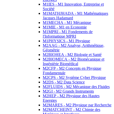
M1IES - M1 Innovation, Entreprise et
Société
M1MATHJHADA - M1 Mathématiques
Jacques Hadamard
M1MECHA - M1 Mécanique
M1MIE - M1 en Economie
M1MPRI - M1 Fondements de
l'Informatique MPRI
M1PHYSICS - M1 Physique
M2AAG - M2 Analyse, Arithmétique,
Géométrie
M2BIOHEA - M2 Biologie et Santé
M2BIOMECA - M2 Biomécanique et
Ingéniérie Biomédical
M2CFP - M2 Concepts en Physique
Fondamentale
M2CPS - M2 Système Cyber Physique
M2DS - M2 Data Science
M2FLUIDS - M2 Mécanique des Fluides
M2GI - M2 Grands Instruments
M2HEP - M2 Physique des Hautes
Energies
M2MARES - M2 Physique par Recherche
M2MATCHEINT - M2 Chimie des