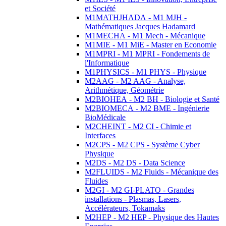
et Société
M1MATHJHADA - M1 MJH -
Mathématiques Jacques Hadamard
M1MECHA - M1 Mech - Mécanique
M1MIE - M1 MiE - Master en Economie
M1MPRI - M1 MPRI - Fondements de
l'Informatique
M1PHYSICS - M1 PHYS - Physique
M2AAG - M2 AAG - Analyse,
Arithmétique, Géométrie
M2BIOHEA - M2 BH - Biologie et Santé
M2BIOMECA - M2 BME - Ingénierie
BioMédicale
M2CHEINT - M2 CI - Chimie et
Interfaces
M2CPS - M2 CPS - Système Cyber
Physique
M2DS - M2 DS - Data Science
M2FLUIDS - M2 Fluids - Mécanique des
Fluides
M2GI - M2 GI-PLATO - Grandes
installations - Plasmas, Lasers,
Accélérateurs, Tokamaks
M2HEP - M2 HEP - Physique des Hautes