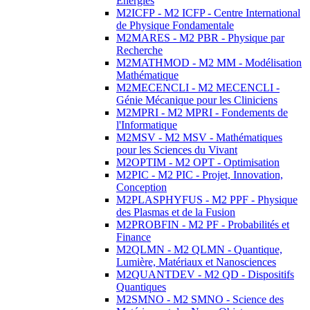
Energies
M2ICFP - M2 ICFP - Centre International
de Physique Fondamentale
M2MARES - M2 PBR - Physique par
Recherche
M2MATHMOD - M2 MM - Modélisation
Mathématique
M2MECENCLI - M2 MECENCLI -
Génie Mécanique pour les Cliniciens
M2MPRI - M2 MPRI - Fondements de
l'Informatique
M2MSV - M2 MSV - Mathématiques
pour les Sciences du Vivant
M2OPTIM - M2 OPT - Optimisation
M2PIC - M2 PIC - Projet, Innovation,
Conception
M2PLASPHYFUS - M2 PPF - Physique
des Plasmas et de la Fusion
M2PROBFIN - M2 PF - Probabilités et
Finance
M2QLMN - M2 QLMN - Quantique,
Lumière, Matériaux et Nanosciences
M2QUANTDEV - M2 QD - Dispositifs
Quantiques
M2SMNO - M2 SMNO - Science des