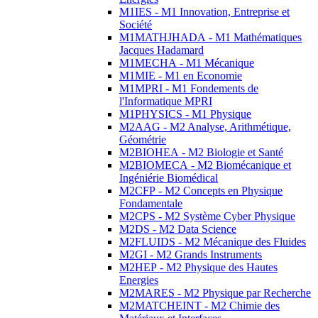
M1IES - M1 Innovation, Entreprise et
Société
M1MATHJHADA - M1 Mathématiques
Jacques Hadamard
M1MECHA - M1 Mécanique
M1MIE - M1 en Economie
M1MPRI - M1 Fondements de
l'Informatique MPRI
M1PHYSICS - M1 Physique
M2AAG - M2 Analyse, Arithmétique,
Géométrie
M2BIOHEA - M2 Biologie et Santé
M2BIOMECA - M2 Biomécanique et
Ingéniérie Biomédical
M2CFP - M2 Concepts en Physique
Fondamentale
M2CPS - M2 Système Cyber Physique
M2DS - M2 Data Science
M2FLUIDS - M2 Mécanique des Fluides
M2GI - M2 Grands Instruments
M2HEP - M2 Physique des Hautes
Energies
M2MARES - M2 Physique par Recherche
M2MATCHEINT - M2 Chimie des