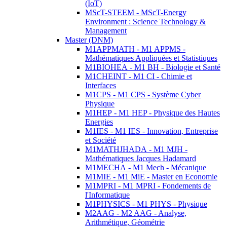
(IoT)
MScT-STEEM - MScT-Energy
Environment : Science Technology &
Management
Master (DNM)
M1APPMATH - M1 APPMS -
Mathématiques Appliquées et Statistiques
M1BIOHEA - M1 BH - Biologie et Santé
M1CHEINT - M1 CI - Chimie et
Interfaces
M1CPS - M1 CPS - Système Cyber
Physique
M1HEP - M1 HEP - Physique des Hautes
Energies
M1IES - M1 IES - Innovation, Entreprise
et Société
M1MATHJHADA - M1 MJH -
Mathématiques Jacques Hadamard
M1MECHA - M1 Mech - Mécanique
M1MIE - M1 MiE - Master en Economie
M1MPRI - M1 MPRI - Fondements de
l'Informatique
M1PHYSICS - M1 PHYS - Physique
M2AAG - M2 AAG - Analyse,
Arithmétique, Géométrie