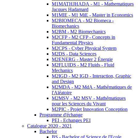
M1MATHJHADA - M1 - Mathematiques
Jacques Hadamard
M1MIE - M1 MiE - Master in Economics
M2BIOMECA - M2 Biomeca -
Biomechanics
M2BM - M2 Biomechanics
M2CFP - M2 CFP - Concepts in
Fundamental Physics
M2CPS - Cyber Physical System
M2DS - Data Sciences
M2ENERG - Master 2 Énergie
M2FLUIDS - M2 Fluids - Fluid
Mechanics
M2IGD - M2 IGD - Interaction, Graphic
and Design
M2MDA - M2 MdA - Mathématiques de
l'Aléatoire
M2MSV - M2 MSV - Mathématiques
pour les Sciences du Vivant
M2PIC - Projet Innovation Conception
Programme d'échange
PEI - Echanges PEI
Catalogue 2020 - 2021
Bachelor
BS - Bachelor of Science de l'Ecole