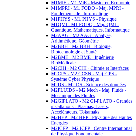
M1MIE - M1 MiE - Master en Economie
M1MPRI - M1 FODQ - Maj. MPRI -
Fondements de l'Informatique
M1PHYS - M1 PHYS - Physique
M1QMI - M1 FODQ - Maj. QMI -
Quantique, Mathematiques, Informatique
M2AAG - M2 AAG - Analyse,
Arithmétique, Géométrie
M2BBH - M2 BBH - Biologie,
Biotechnologie et Santé
M2BME - M2 BME - Ingénierie
BioMédicale
M2CHI - M2 CHI - Chimie et Interfaces
M2CPS - M2 CCSN - Maj. CPS -
Système Cyber Physique
M2DS - M2 DS - Science des données
M2FLUIDS - M2 Mech - Maj. Fluids -
Mecanique des Fluides
M2GIPLATO - M2 GI-PLATO - Grandes
installations - Plasmas, Lasers,
Accélérateurs, Tokamaks
M2HEP - M2 HEP - Physique des Hautes
Energies
M2ICFP - M2 ICFP - Centre International
de Physique Fondamentale