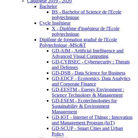
Catalogue 2019 - 2020
Bachelor
BS - Bachelor of Science de l'Ecole
polytechnique
Cycle Ingénieur
X - Diplôme d'ingénieur de l'Ecole
polytechnique
Diplôme de formation gradué de l'Ecole
Polytechnique -MSc&T
GD-AIM - Artificial Intelligence and
Advanced Visual Computing
GD-CYBSEC - Cybersecurity : Threats
and Defenses
GD-DSB - Data Science for Business
GD-EDCF - Economics, Data Analytics
and Corporate Finance
GD-EESTM - Energy Environment :
Science Technology & Management
GD-ESEM - Ecotechnologies for
Sustainability & Environment
Management
GD-IOT - Internet of Things : Innovation
and Management Program (IoT)
GD-SCUP - Smart Cities and Urban
Policy