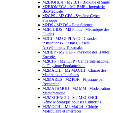
M2BIOHEA - M2 BH - Biologie et Santé
M2BIOMECA - M2 BME - Ingénierie
BioMédicale
M2CPS - M2 CPS - Système Cyber
Physique
M2DS - M2 DS - Data Science
M2FLUIDS - M2 Fluids - Mécanique des
Fluides
M2GI - M2 GI-PLATO - Grandes
installations - Plasmas, Lasers,
Accélérateurs, Tokamaks
M2HEP - M2 HEP - Physique des Hautes
Energies
M2ICFP - M2 ICFP - Centre International
de Physique Fondamentale
M2MACHI - M2 MACHI - Chimie des
Matériaux et Interfaces
M2MARES - M2 PBR - Physique par
Recherche
M2MATHMOD - M2 MM - Modélisation
Mathématique
M2MECENCLI - M2 MECENCLI -
Génie Mécanique pour les Cliniciens
M2MOCHI - M2 MoChI - Chimie
Moléculaire et Interfaces