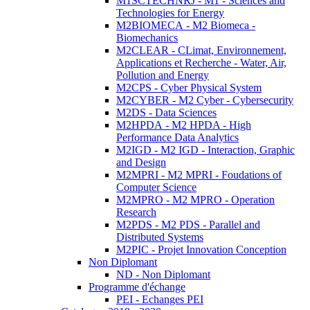
M1SCTECHNRJ - M1 - Sciences and
Technologies for Energy
M2BIOMECA - M2 Biomeca -
Biomechanics
M2CLEAR - CLimat, Environnement,
Applications et Recherche - Water, Air,
Pollution and Energy
M2CPS - Cyber Physical System
M2CYBER - M2 Cyber - Cybersecurity
M2DS - Data Sciences
M2HPDA - M2 HPDA - High
Performance Data Analytics
M2IGD - M2 IGD - Interaction, Graphic
and Design
M2MPRI - M2 MPRI - Foudations of
Computer Science
M2MPRO - M2 MPRO - Operation
Research
M2PDS - M2 PDS - Parallel and
Distributed Systems
M2PIC - Projet Innovation Conception
Non Diplomant
ND - Non Diplomant
Programme d'échange
PEI - Echanges PEI