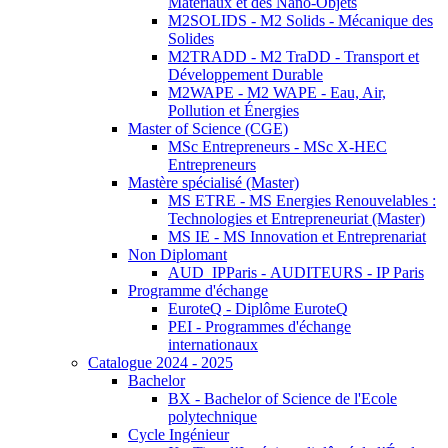
Matériaux et des Nano-Objets
M2SOLIDS - M2 Solids - Mécanique des
Solides
M2TRADD - M2 TraDD - Transport et
Développement Durable
M2WAPE - M2 WAPE - Eau, Air,
Pollution et Énergies
Master of Science (CGE)
MSc Entrepreneurs - MSc X-HEC
Entrepreneurs
Mastère spécialisé (Master)
MS ETRE - MS Energies Renouvelables :
Technologies et Entrepreneuriat (Master)
MS IE - MS Innovation et Entreprenariat
Non Diplomant
AUD_IPParis - AUDITEURS - IP Paris
Programme d'échange
EuroteQ - Diplôme EuroteQ
PEI - Programmes d'échange
internationaux
Catalogue 2024 - 2025
Bachelor
BX - Bachelor of Science de l'Ecole
polytechnique
Cycle Ingénieur