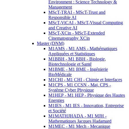
Environment : Science Technology &
Management
MScT-TRAI - MScT-Trust and
Responsible AI
MScT-ViCAI - MScT-Visual Computing
and Creative AI
MScT-XCin - MScT-Extended
Cinematography XCin
Master (DNM)
M1AMS - M1 AMS - Mathématiques
Appliquées et Statistiques
M1BBH - M1 BBH - Biologie,
Biotechnologie et Santé
M1BME - M1 BME - Ingénierie
BioMédicale
M1CHI - M1 CHI - Chimie et Interfaces
M1CPS - M1 CCSN - Maj. CPS -
Système Cyber Physique
M1HEP - M1 HEP - Physique des Hautes
Energies
M1IES - M1 IES - Innovation, Entreprise
et Société
M1MATHJHADA - M1 MJH -
Mathematiques Jacques Hadamard
M1MEC - M1 Mech - Mecanique