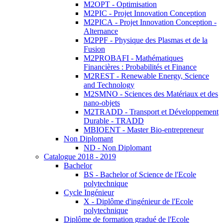
M2OPT - Optimisation
M2PIC - Projet Innovation Conception
M2PICA - Projet Innovation Conception -
Alternance
M2PPF - Physique des Plasmas et de la
Fusion
M2PROBAFI - Mathématiques
Financières : Probabilités et Finance
M2REST - Renewable Energy, Science
and Technology
M2SMNO - Sciences des Matériaux et des
nano-objets
M2TRADD - Transport et Développement
Durable - TRADD
MBIOENT - Master Bio-entrepreneur
Non Diplomant
ND - Non Diplomant
Catalogue 2018 - 2019
Bachelor
BS - Bachelor of Science de l'Ecole
polytechnique
Cycle Ingénieur
X - Diplôme d'ingénieur de l'Ecole
polytechnique
Diplôme de formation gradué de l'Ecole