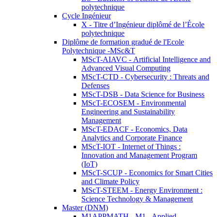
polytechnique
Cycle Ingénieur
X - Titre d’Ingénieur diplômé de l’École
polytechnique
Diplôme de formation gradué de l'Ecole
Polytechnique -MSc&T
MScT-AIAVC - Artificial Intelligence and
Advanced Visual Computing
MScT-CTD - Cybersecurity : Threats and
Defenses
MScT-DSB - Data Science for Business
MScT-ECOSEM - Environmental
Engineering and Sustainability
Management
MScT-EDACF - Economics, Data
Analytics and Corporate Finance
MScT-IOT - Internet of Things :
Innovation and Management Program
(IoT)
MScT-SCUP - Economics for Smart Cities
and Climate Policy
MScT-STEEM - Energy Environment :
Science Technology & Management
Master (DNM)
M1APPMATH - M1 - Applied