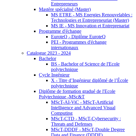
Entrepreneurs
Mastère spécialisé (Master)
MS ETRE - MS Energies Renouvelables :
Technologies et Entrepreneuriat (Master)
MS IE - MS Innovation et Entreprenariat
Programme d'échange
EuroteQ - Diplôme EuroteQ
PEI - Programmes d'échange
internationaux
Catalogue 2023 - 2024
Bachelor
BS - Bachelor of Science de l'Ecole
polytechnique
Cycle Ingénieur
X - Titre d’Ingénieur diplômé de l’École
polytechnique
Diplôme de formation gradué de l'Ecole
Polytechnique -MSc&T
MScT-AI-ViC - MScT-Artificial
Intelligence and Advanced Visual
Computing
MScT-CTD - MScT-Cybersecurity :
Threats and Defenses
MScT-DDDF - MScT-Double Degree
Data and Finance (DDDF)