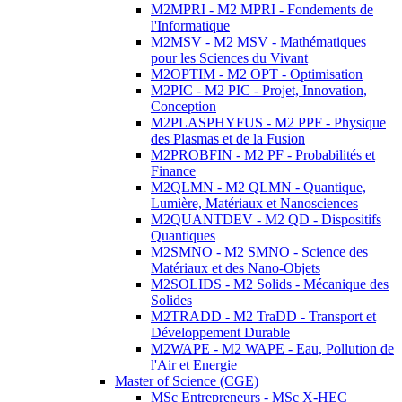
M2MPRI - M2 MPRI - Fondements de
l'Informatique
M2MSV - M2 MSV - Mathématiques
pour les Sciences du Vivant
M2OPTIM - M2 OPT - Optimisation
M2PIC - M2 PIC - Projet, Innovation,
Conception
M2PLASPHYFUS - M2 PPF - Physique
des Plasmas et de la Fusion
M2PROBFIN - M2 PF - Probabilités et
Finance
M2QLMN - M2 QLMN - Quantique,
Lumière, Matériaux et Nanosciences
M2QUANTDEV - M2 QD - Dispositifs
Quantiques
M2SMNO - M2 SMNO - Science des
Matériaux et des Nano-Objets
M2SOLIDS - M2 Solids - Mécanique des
Solides
M2TRADD - M2 TraDD - Transport et
Développement Durable
M2WAPE - M2 WAPE - Eau, Pollution de
l'Air et Energie
Master of Science (CGE)
MSc Entrepreneurs - MSc X-HEC