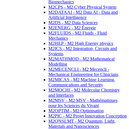
Biomechanics
M2CPS - M2 Cyber Physical System
M2DATAAI - M2 Data AI - Data and
Artificial Intelligence
M2DS - M2 Data Sciences
M2ENERG - M2 Énergie
M2FLUIDS - M2 Fluids - Fluid
Mechanics
M2HEP - M2 High Energy physics
M2ICS - M2 Integration, Circuits and
Systems
M2MATHMOD - M2 Mathematical
Modelling
M2MECENCLI - M2 Mecencli -
Mechanical Engineering for Clinicians
M2MICAS - M2 Machine Learning,
Communications and Security
M2MOCHI - M2 Molecular Chemistry
and Interfaces
M2MSV - M2 MSV - Mathématiques
pour les Sciences du Vivant
M2OPTIM - M2 Optimisation
M2PIC - M2 Projet Innovation Conception
M2QNSLMT - M2 Quantum, Light,
Materials and Nanosciences