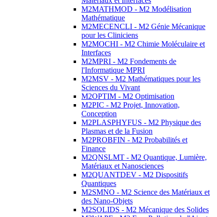
Matériaux et Interfaces
M2MATHMOD - M2 Modélisation
Mathématique
M2MECENCLI - M2 Génie Mécanique
pour les Cliniciens
M2MOCHI - M2 Chimie Moléculaire et
Interfaces
M2MPRI - M2 Fondements de
l'Informatique MPRI
M2MSV - M2 Mathématiques pour les
Sciences du Vivant
M2OPTIM - M2 Optimisation
M2PIC - M2 Projet, Innovation,
Conception
M2PLASPHYFUS - M2 Physique des
Plasmas et de la Fusion
M2PROBFIN - M2 Probabilités et
Finance
M2QNSLMT - M2 Quantique, Lumière,
Matériaux et Nanosciences
M2QUANTDEV - M2 Dispositifs
Quantiques
M2SMNO - M2 Science des Matériaux et
des Nano-Objets
M2SOLIDS - M2 Mécanique des Solides