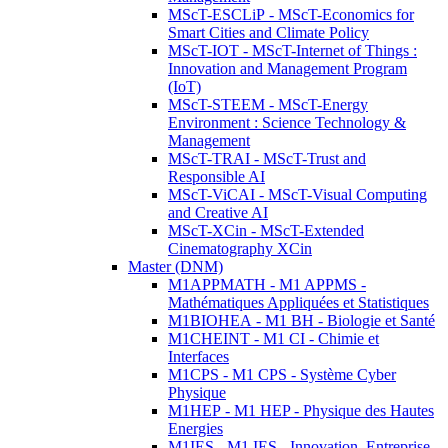
MScT-ESCLiP - MScT-Economics for
Smart Cities and Climate Policy
MScT-IOT - MScT-Internet of Things :
Innovation and Management Program
(IoT)
MScT-STEEM - MScT-Energy
Environment : Science Technology &
Management
MScT-TRAI - MScT-Trust and
Responsible AI
MScT-ViCAI - MScT-Visual Computing
and Creative AI
MScT-XCin - MScT-Extended
Cinematography XCin
Master (DNM)
M1APPMATH - M1 APPMS -
Mathématiques Appliquées et Statistiques
M1BIOHEA - M1 BH - Biologie et Santé
M1CHEINT - M1 CI - Chimie et
Interfaces
M1CPS - M1 CPS - Système Cyber
Physique
M1HEP - M1 HEP - Physique des Hautes
Energies
M1IES - M1 IES - Innovation, Entreprise