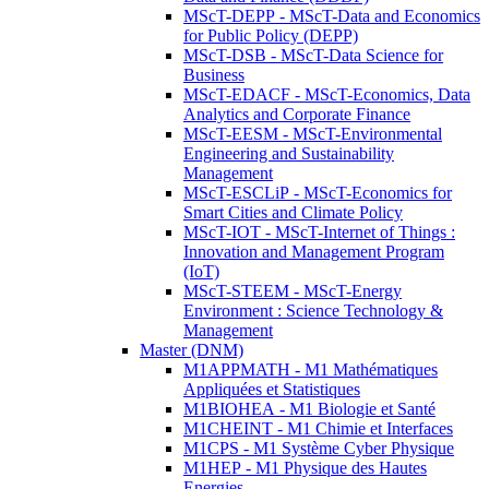
MScT-DEPP - MScT-Data and Economics
for Public Policy (DEPP)
MScT-DSB - MScT-Data Science for
Business
MScT-EDACF - MScT-Economics, Data
Analytics and Corporate Finance
MScT-EESM - MScT-Environmental
Engineering and Sustainability
Management
MScT-ESCLiP - MScT-Economics for
Smart Cities and Climate Policy
MScT-IOT - MScT-Internet of Things :
Innovation and Management Program
(IoT)
MScT-STEEM - MScT-Energy
Environment : Science Technology &
Management
Master (DNM)
M1APPMATH - M1 Mathématiques
Appliquées et Statistiques
M1BIOHEA - M1 Biologie et Santé
M1CHEINT - M1 Chimie et Interfaces
M1CPS - M1 Système Cyber Physique
M1HEP - M1 Physique des Hautes
Energies