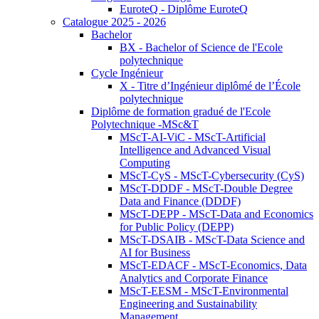
EuroteQ - Diplôme EuroteQ
Catalogue 2025 - 2026
Bachelor
BX - Bachelor of Science de l'Ecole
polytechnique
Cycle Ingénieur
X - Titre d’Ingénieur diplômé de l’École
polytechnique
Diplôme de formation gradué de l'Ecole
Polytechnique -MSc&T
MScT-AI-ViC - MScT-Artificial
Intelligence and Advanced Visual
Computing
MScT-CyS - MScT-Cybersecurity (CyS)
MScT-DDDF - MScT-Double Degree
Data and Finance (DDDF)
MScT-DEPP - MScT-Data and Economics
for Public Policy (DEPP)
MScT-DSAIB - MScT-Data Science and
AI for Business
MScT-EDACF - MScT-Economics, Data
Analytics and Corporate Finance
MScT-EESM - MScT-Environmental
Engineering and Sustainability
Management