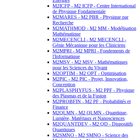
Energies
M2ICFP - M2 ICFP - Centre International
de Physique Fondamentale
M2MARES - M2 PBR - Physique par
Recherche
M2MATHMOD - M2 MM - Modélisation
Mathématique
M2MECENCLI - M2 MECENCLI -
Génie Mécanique pour les Cliniciens
M2MPRI - M2 MPRI - Fondements de
l'Informatique
M2MSV - M2 MSV - Mathématiques
pour les Sciences du Vivant
M2OPTIM - M2 OPT - Optimisation
M2PIC - M2 PIC - Projet, Innovation,
Conception
M2PLASPHYFUS - M2 PPF - Physique
des Plasmas et de la Fusion
M2PROBFIN - M2 PF - Probabilités et
Finance
M2QLMN - M2 QLMN - Quantique,
Lumière, Matériaux et Nanosciences
M2QUANTDEV - M2 QD - Dispositifs
Quantiques
M2SMNO - M2 SMNO - Science des