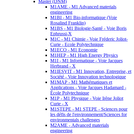
Master (DNM)
M1AME - M1 Advanced materials
engineering
M1BI - M1 Bio-informatique (Voie
Rosalind Franklin)
M1BS - M1 Biologie-Santé - Voie Boris
Ephrussi-X
M1C - M1 Chimie - Voie Fréderic Joliot-
Curie - Ecole Polytechnique
M1ECO - M1 Economie
M1HEP - M1 High Energy Physics
M1I - M1 Informatique - Voie Jacques
Herbrand - X
M1IESVIT - M1 Innovation, Entreprise, et
Société - Voie Innovation technologique
M1MAP - M1 Mathématiques et
Applications - Voie Jacques Hadamard -
École Polytechnique
M1P - M1 Physique - Voie Irène Joliot
Curie - X
M1STEPE - M1 STEPE - Sciences pour
les défis de l'environnement/Sciences for
environmentals challenges
M2AME - Advanced materials
engineering