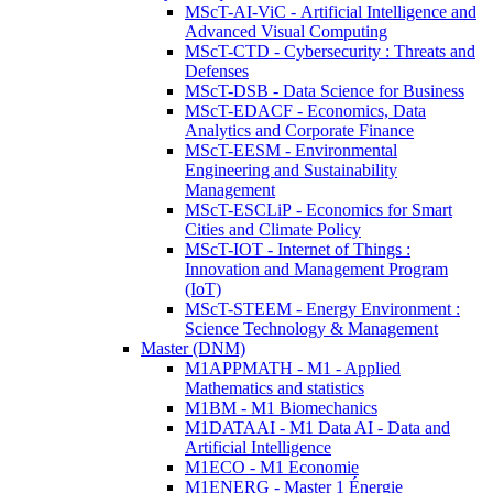
MScT-AI-ViC - Artificial Intelligence and
Advanced Visual Computing
MScT-CTD - Cybersecurity : Threats and
Defenses
MScT-DSB - Data Science for Business
MScT-EDACF - Economics, Data
Analytics and Corporate Finance
MScT-EESM - Environmental
Engineering and Sustainability
Management
MScT-ESCLiP - Economics for Smart
Cities and Climate Policy
MScT-IOT - Internet of Things :
Innovation and Management Program
(IoT)
MScT-STEEM - Energy Environment :
Science Technology & Management
Master (DNM)
M1APPMATH - M1 - Applied
Mathematics and statistics
M1BM - M1 Biomechanics
M1DATAAI - M1 Data AI - Data and
Artificial Intelligence
M1ECO - M1 Economie
M1ENERG - Master 1 Énergie