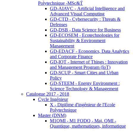
Polytechnique -MSc&T
GD-AIAVC - Artificial Intelligence and
Advanced Visual Computing
GD-CTD - Cybersecurity : Threats &
Defenses
GD-DSB - Data Science for Business
GD-ECOSEM - Ecotechnologies for
Sustainability & Environment
Management
GD-EDACF - Economics, Data Analytics
and Corporate Finance
GD-IOT - Internet of Things : Innovation
and Management Program (IoT)
GD-SCUP - Smart Cities and Urban
Policy
GD-STEEM - Energy Environment :
Science Technology & Management
Catalogue 2017 - 2018
Cycle Ingénieur
X - Diplôme d'ingénieur de l'Ecole
Polytechnique
Master (DNM)
M1QMI - M1 FODQ - Maj. QMI -
Quantique, mathematiques, informatique