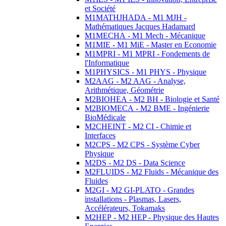
et Société
M1MATHJHADA - M1 MJH -
Mathématiques Jacques Hadamard
M1MECHA - M1 Mech - Mécanique
M1MIE - M1 MiE - Master en Economie
M1MPRI - M1 MPRI - Fondements de
l'Informatique
M1PHYSICS - M1 PHYS - Physique
M2AAG - M2 AAG - Analyse,
Arithmétique, Géométrie
M2BIOHEA - M2 BH - Biologie et Santé
M2BIOMECA - M2 BME - Ingénierie
BioMédicale
M2CHEINT - M2 CI - Chimie et
Interfaces
M2CPS - M2 CPS - Système Cyber
Physique
M2DS - M2 DS - Data Science
M2FLUIDS - M2 Fluids - Mécanique des
Fluides
M2GI - M2 GI-PLATO - Grandes
installations - Plasmas, Lasers,
Accélérateurs, Tokamaks
M2HEP - M2 HEP - Physique des Hautes