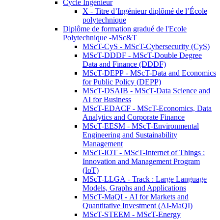
Cycle Ingénieur
X - Titre d’Ingénieur diplômé de l’École
polytechnique
Diplôme de formation gradué de l'Ecole
Polytechnique -MSc&T
MScT-CyS - MScT-Cybersecurity (CyS)
MScT-DDDF - MScT-Double Degree
Data and Finance (DDDF)
MScT-DEPP - MScT-Data and Economics
for Public Policy (DEPP)
MScT-DSAIB - MScT-Data Science and
AI for Business
MScT-EDACF - MScT-Economics, Data
Analytics and Corporate Finance
MScT-EESM - MScT-Environmental
Engineering and Sustainability
Management
MScT-IOT - MScT-Internet of Things :
Innovation and Management Program
(IoT)
MScT-LLGA - Track : Large Language
Models, Graphs and Applications
MScT-MaQI - AI for Markets and
Quantitative Investment (AI-MaQI)
MScT-STEEM - MScT-Energy