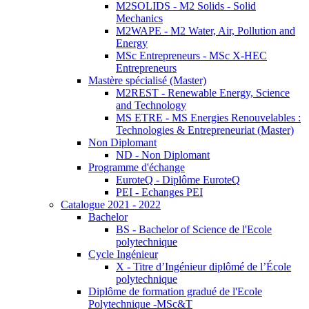
M2SOLIDS - M2 Solids - Solid
Mechanics
M2WAPE - M2 Water, Air, Pollution and
Energy
MSc Entrepreneurs - MSc X-HEC
Entrepreneurs
Mastère spécialisé (Master)
M2REST - Renewable Energy, Science
and Technology
MS ETRE - MS Energies Renouvelables :
Technologies & Entrepreneuriat (Master)
Non Diplomant
ND - Non Diplomant
Programme d'échange
EuroteQ - Diplôme EuroteQ
PEI - Echanges PEI
Catalogue 2021 - 2022
Bachelor
BS - Bachelor of Science de l'Ecole
polytechnique
Cycle Ingénieur
X - Titre d’Ingénieur diplômé de l’École
polytechnique
Diplôme de formation gradué de l'Ecole
Polytechnique -MSc&T