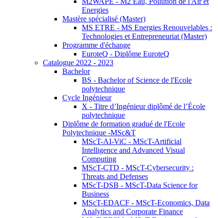
M2WAPE - M2 Eau, Pollution de l'Air et
Energies
Mastère spécialisé (Master)
MS ETRE - MS Energies Renouvelables :
Technologies et Entrepreneuriat (Master)
Programme d'échange
EuroteQ - Diplôme EuroteQ
Catalogue 2022 - 2023
Bachelor
BS - Bachelor of Science de l'Ecole
polytechnique
Cycle Ingénieur
X - Titre d’Ingénieur diplômé de l’École
polytechnique
Diplôme de formation gradué de l'Ecole
Polytechnique -MSc&T
MScT-AI-ViC - MScT-Artificial
Intelligence and Advanced Visual
Computing
MScT-CTD - MScT-Cybersecurity :
Threats and Defenses
MScT-DSB - MScT-Data Science for
Business
MScT-EDACF - MScT-Economics, Data
Analytics and Corporate Finance