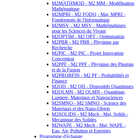
M2MATHMOD - M2 MM - Modélisation
Mathématique
M2MPRI - M2 FODQ - Maj. MPRI -
Fondements de l'Informatique
M2MSV - M2 MSV - Mathématiques
pour les Sciences du Vivant
M2OPTIM - M2 OPT - Optimisation
M2PBR - M2 PBR - Physique par
Recherche
M2PIC - M2 PIC - Projet Innovation
Conception
M2PPF - M2 PPF - Physique des Plasmas
et de la Fusion
M2PROBFIN - M2 PF - Probabilités et
Finance
M2QD - M2 QD - Dispositifs Quantiques
M2QLMN - M2 QLMN - Quantique,
Lumiere, Materiaux et Nanosciences
M2SMNO - M2 SMNO - Science des
Materiaux et des Nano-Objets
M2SOLIDS - M2 Mech - Maj. Solids -
Mecanique des Solides
M2WAPE - M2 Mech - Maj. WAPE -
Eau, Air, Pollution et Energies
Programme d'échange