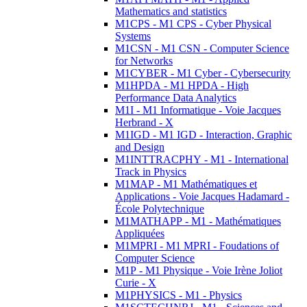
Mathematics and statistics
M1CPS - M1 CPS - Cyber Physical
Systems
M1CSN - M1 CSN - Computer Science
for Networks
M1CYBER - M1 Cyber - Cybersecurity
M1HPDA - M1 HPDA - High
Performance Data Analytics
M1I - M1 Informatique - Voie Jacques
Herbrand - X
M1IGD - M1 IGD - Interaction, Graphic
and Design
M1INTTRACPHY - M1 - International
Track in Physics
M1MAP - M1 Mathématiques et
Applications - Voie Jacques Hadamard -
École Polytechnique
M1MATHAPP - M1 - Mathématiques
Appliquées
M1MPRI - M1 MPRI - Foudations of
Computer Science
M1P - M1 Physique - Voie Irène Joliot
Curie - X
M1PHYSICS - M1 - Physics