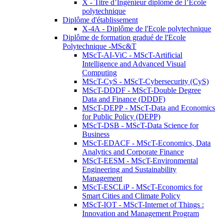
X - Titre d’Ingénieur diplômé de l’École
polytechnique
Diplôme d'établissement
X-4A - Diplôme de l'Ecole polytechnique
Diplôme de formation gradué de l'Ecole
Polytechnique -MSc&T
MScT-AI-ViC - MScT-Artificial
Intelligence and Advanced Visual
Computing
MScT-CyS - MScT-Cybersecurity (CyS)
MScT-DDDF - MScT-Double Degree
Data and Finance (DDDF)
MScT-DEPP - MScT-Data and Economics
for Public Policy (DEPP)
MScT-DSB - MScT-Data Science for
Business
MScT-EDACF - MScT-Economics, Data
Analytics and Corporate Finance
MScT-EESM - MScT-Environmental
Engineering and Sustainability
Management
MScT-ESCLiP - MScT-Economics for
Smart Cities and Climate Policy
MScT-IOT - MScT-Internet of Things :
Innovation and Management Program