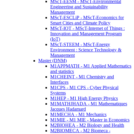
MScT-EESM - MScT-Environmental
Engineering and Sustainability
Management
MScT-ESCLiP - MScT-Economics for
Smart Cities and Climate Policy
MScT-IOT - MScT-Internet of Things :
Innovation and Management Program
(IoT)
MScT-STEEM - MScT-Energy
Environment : Science Technology &
Management
Master (DNM)
M1APPMATH - M1 Applied Mathematics
and statistics
M1CHEINT - M1 Chemistry and
Interfaces
M1CPS - M1 CPS - Cyber Physical
Systems
M1HEP - M1 High Energy Physics
M1MATHJHADA - M1 Mathematiques
Jacques Hadamard
M1MECHA - M1 Mechanics
M1MIE - M1 MIE - Master in Economics
M2BIOHEA - M2 Biology and Health
M2BIOMECA - M2 Biomeca -