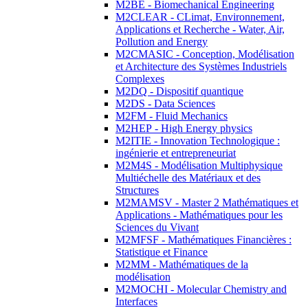
M2BE - Biomechanical Engineering
M2CLEAR - CLimat, Environnement,
Applications et Recherche - Water, Air,
Pollution and Energy
M2CMASIC - Conception, Modélisation
et Architecture des Systèmes Industriels
Complexes
M2DQ - Dispositif quantique
M2DS - Data Sciences
M2FM - Fluid Mechanics
M2HEP - High Energy physics
M2ITIE - Innovation Technologique :
ingénierie et entrepreneuriat
M2M4S - Modélisation Multiphysique
Multiéchelle des Matériaux et des
Structures
M2MAMSV - Master 2 Mathématiques et
Applications - Mathématiques pour les
Sciences du Vivant
M2MFSF - Mathématiques Financières :
Statistique et Finance
M2MM - Mathématiques de la
modélisation
M2MOCHI - Molecular Chemistry and
Interfaces