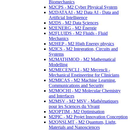
Biomechanics
M2CPS - M2 Cyber Physical System
M2DATAAI - M2 Data AI - Data and
Artificial Intelligence
M2DS - M2 Data Sciences
M2ENERG - M2 Énergie
M2FLUIDS - M2 Fluids - Fluid
Mechanics
M2HEP - M2 High Energy physics
M2ICS - M2 Integration, Circuits and
Systems
M2MATHMOD - M2 Mathematical
Modelling
M2MECENCLI - M2 Mecencli -
Mechanical Engineering for Clinicians
M2MICAS - M2 Machine Learning,
Communications and Security
M2MOCHI - M2 Molecular Chemistry
and Interfaces
M2MSV - M2 MSV - Mathématiques
pour les Sciences du Vivant
M2OPTIM - M2 Optimisation
M2PIC - M2 Projet Innovation Conception
M2QNSLMT - M2 Quantum, Light,
Materials and Nanosciences