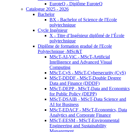
EuroteQ - Diplôme EuroteQ
Catalogue 2025 - 2026
Bachelor
BX - Bachelor of Science de l'Ecole
polytechnique
Cycle Ingénieur
X - Titre d’Ingénieur diplômé de l’École
polytechnique
Diplôme de formation gradué de l'Ecole
Polytechnique -MSc&T
MScT-AI-ViC - MScT-Artificial
Intelligence and Advanced Visual
Computing
MScT-CyS - MScT-Cybersecurity (CyS)
MScT-DDDF - MScT-Double Degree
Data and Finance (DDDF)
MScT-DEPP - MScT-Data and Economics
for Public Policy (DEPP)
MScT-DSAIB - MScT-Data Science and
AI for Business
MScT-EDACF - MScT-Economics, Data
Analytics and Corporate Finance
MScT-EESM - MScT-Environmental
Engineering and Sustainability
Management