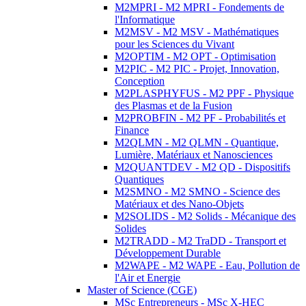
M2MPRI - M2 MPRI - Fondements de
l'Informatique
M2MSV - M2 MSV - Mathématiques
pour les Sciences du Vivant
M2OPTIM - M2 OPT - Optimisation
M2PIC - M2 PIC - Projet, Innovation,
Conception
M2PLASPHYFUS - M2 PPF - Physique
des Plasmas et de la Fusion
M2PROBFIN - M2 PF - Probabilités et
Finance
M2QLMN - M2 QLMN - Quantique,
Lumière, Matériaux et Nanosciences
M2QUANTDEV - M2 QD - Dispositifs
Quantiques
M2SMNO - M2 SMNO - Science des
Matériaux et des Nano-Objets
M2SOLIDS - M2 Solids - Mécanique des
Solides
M2TRADD - M2 TraDD - Transport et
Développement Durable
M2WAPE - M2 WAPE - Eau, Pollution de
l'Air et Energie
Master of Science (CGE)
MSc Entrepreneurs - MSc X-HEC