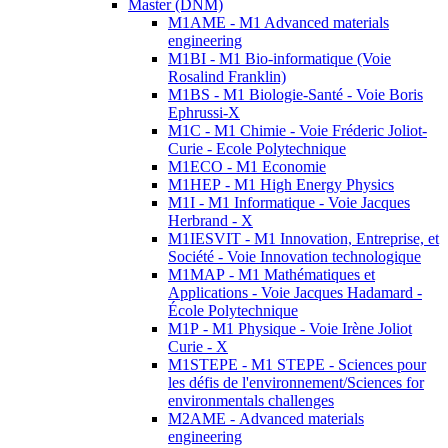
Master (DNM)
M1AME - M1 Advanced materials
engineering
M1BI - M1 Bio-informatique (Voie
Rosalind Franklin)
M1BS - M1 Biologie-Santé - Voie Boris
Ephrussi-X
M1C - M1 Chimie - Voie Fréderic Joliot-
Curie - Ecole Polytechnique
M1ECO - M1 Economie
M1HEP - M1 High Energy Physics
M1I - M1 Informatique - Voie Jacques
Herbrand - X
M1IESVIT - M1 Innovation, Entreprise, et
Société - Voie Innovation technologique
M1MAP - M1 Mathématiques et
Applications - Voie Jacques Hadamard -
École Polytechnique
M1P - M1 Physique - Voie Irène Joliot
Curie - X
M1STEPE - M1 STEPE - Sciences pour
les défis de l'environnement/Sciences for
environmentals challenges
M2AME - Advanced materials
engineering