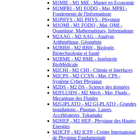
M1MIE - M1 MiE - Master en Economie
M1MPRI - M1 FODQ - Maj. MPRI -
Fondements de l'Informatique
M1PHYS - M1 PHYS - Physique
M1QMI - M1 FODQ - Maj. QMI -
Quantique, Mathematiques, Informatique
M2AAG - M2 AAG - Analyse,
Arithmétique, Géométrie
M2BBH - M2 BBH - Biologie,
Biotechnologie et Santé
M2BME - M2 BME - Ingénierie
BioMédicale
M2CHI - M2 CHI - Chimie et Interfaces
M2CPS - M2 CCSN - Maj. CPS -
Système Cyber Physique
M2DS - M2 DS - Science des données
M2FLUIDS - M2 Mech - Maj. Fluids -
Mecanique des Fluides
M2GIPLATO - M2 GI-PLATO - Grandes
installations - Plasmas, Lasers,
Accélérateurs, Tokamaks
M2HEP - M2 HEP - Physique des Hautes
Energies
M2ICFP - M2 ICFP - Centre International
de Physique Fondamentale