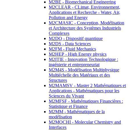
M2BE - Biomechanical Engineering
M2CLEAR - CLimat, Environnement,
Applications et Recherche - Water, Air,
Pollution and Energy
M2CMASIC - Conception, Modélisation
et Architecture des Systèmes Industriels
Complexes
M2DQ - Dispositif quantique
M2DS - Data Sciences
M2FM - Fluid Mechanics
M2HEP - High Energy physics
M2ITIE - Innovation Technologique :
ingénierie et entrepreneuriat
M2M4S - Modélisation Multiphysique
Multiéchelle des Matériaux et des
Structures
M2MAMSV - Master 2 Mathématiques et
Applications - Mathématiques pour les
Sciences du Vivant
M2MFSF - Mathématiques Financières :
Statistique et Finance
M2MM - Mathématiques de la
modélisation
M2MOCHI - Molecular Chemistry and
Interfaces