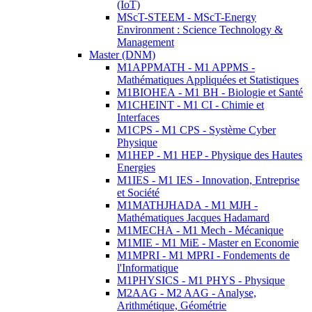
(IoT)
MScT-STEEM - MScT-Energy
Environment : Science Technology &
Management
Master (DNM)
M1APPMATH - M1 APPMS -
Mathématiques Appliquées et Statistiques
M1BIOHEA - M1 BH - Biologie et Santé
M1CHEINT - M1 CI - Chimie et
Interfaces
M1CPS - M1 CPS - Système Cyber
Physique
M1HEP - M1 HEP - Physique des Hautes
Energies
M1IES - M1 IES - Innovation, Entreprise
et Société
M1MATHJHADA - M1 MJH -
Mathématiques Jacques Hadamard
M1MECHA - M1 Mech - Mécanique
M1MIE - M1 MiE - Master en Economie
M1MPRI - M1 MPRI - Fondements de
l'Informatique
M1PHYSICS - M1 PHYS - Physique
M2AAG - M2 AAG - Analyse,
Arithmétique, Géométrie