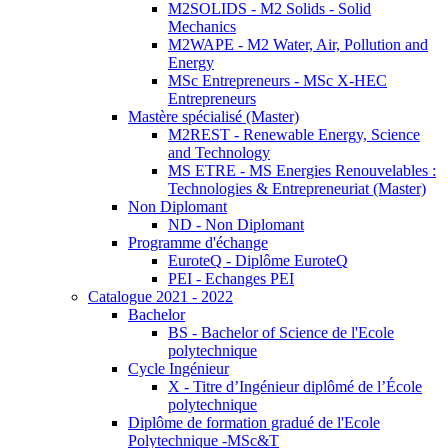
M2SOLIDS - M2 Solids - Solid
Mechanics
M2WAPE - M2 Water, Air, Pollution and
Energy
MSc Entrepreneurs - MSc X-HEC
Entrepreneurs
Mastère spécialisé (Master)
M2REST - Renewable Energy, Science
and Technology
MS ETRE - MS Energies Renouvelables :
Technologies & Entrepreneuriat (Master)
Non Diplomant
ND - Non Diplomant
Programme d'échange
EuroteQ - Diplôme EuroteQ
PEI - Echanges PEI
Catalogue 2021 - 2022
Bachelor
BS - Bachelor of Science de l'Ecole
polytechnique
Cycle Ingénieur
X - Titre d’Ingénieur diplômé de l’École
polytechnique
Diplôme de formation gradué de l'Ecole
Polytechnique -MSc&T