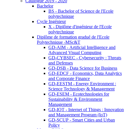
Catalogue 2019 - 2020
Bachelor
BS - Bachelor of Science de l'Ecole
polytechnique
Cycle Ingénieur
X - Diplôme d'ingénieur de l'Ecole
polytechnique
Diplôme de formation gradué de l'Ecole
Polytechnique -MSc&T
GD-AIM - Artificial Intelligence and
Advanced Visual Computing
GD-CYBSEC - Cybersecurity : Threats
and Defenses
GD-DSB - Data Science for Business
GD-EDCF - Economics, Data Analytics
and Corporate Finance
GD-EESTM - Energy Environment :
Science Technology & Management
GD-ESEM - Ecotechnologies for
Sustainability & Environment
Management
GD-IOT - Internet of Things : Innovation
and Management Program (IoT)
GD-SCUP - Smart Cities and Urban
Policy