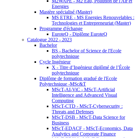
M2WAPE - M2 Eau, Pollution de l'Air et
Energies
Mastère spécialisé (Master)
MS ETRE - MS Energies Renouvelables :
Technologies et Entrepreneuriat (Master)
Programme d'échange
EuroteQ - Diplôme EuroteQ
Catalogue 2022 - 2023
Bachelor
BS - Bachelor of Science de l'Ecole
polytechnique
Cycle Ingénieur
X - Titre d’Ingénieur diplômé de l’École
polytechnique
Diplôme de formation gradué de l'Ecole
Polytechnique -MSc&T
MScT-AI-ViC - MScT-Artificial
Intelligence and Advanced Visual
Computing
MScT-CTD - MScT-Cybersecurity :
Threats and Defenses
MScT-DSB - MScT-Data Science for
Business
MScT-EDACF - MScT-Economics, Data
Analytics and Corporate Finance