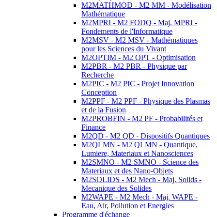
M2MATHMOD - M2 MM - Modélisation
Mathématique
M2MPRI - M2 FODQ - Maj. MPRI -
Fondements de l'Informatique
M2MSV - M2 MSV - Mathématiques
pour les Sciences du Vivant
M2OPTIM - M2 OPT - Optimisation
M2PBR - M2 PBR - Physique par
Recherche
M2PIC - M2 PIC - Projet Innovation
Conception
M2PPF - M2 PPF - Physique des Plasmas
et de la Fusion
M2PROBFIN - M2 PF - Probabilités et
Finance
M2QD - M2 QD - Dispositifs Quantiques
M2QLMN - M2 QLMN - Quantique,
Lumiere, Materiaux et Nanosciences
M2SMNO - M2 SMNO - Science des
Materiaux et des Nano-Objets
M2SOLIDS - M2 Mech - Maj. Solids -
Mecanique des Solides
M2WAPE - M2 Mech - Maj. WAPE -
Eau, Air, Pollution et Energies
Programme d'échange