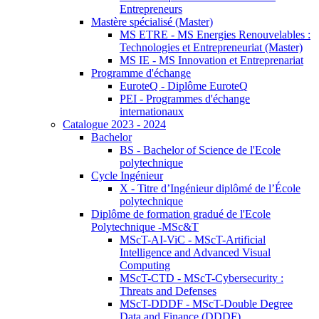
Entrepreneurs
Mastère spécialisé (Master)
MS ETRE - MS Energies Renouvelables :
Technologies et Entrepreneuriat (Master)
MS IE - MS Innovation et Entreprenariat
Programme d'échange
EuroteQ - Diplôme EuroteQ
PEI - Programmes d'échange
internationaux
Catalogue 2023 - 2024
Bachelor
BS - Bachelor of Science de l'Ecole
polytechnique
Cycle Ingénieur
X - Titre d’Ingénieur diplômé de l’École
polytechnique
Diplôme de formation gradué de l'Ecole
Polytechnique -MSc&T
MScT-AI-ViC - MScT-Artificial
Intelligence and Advanced Visual
Computing
MScT-CTD - MScT-Cybersecurity :
Threats and Defenses
MScT-DDDF - MScT-Double Degree
Data and Finance (DDDF)