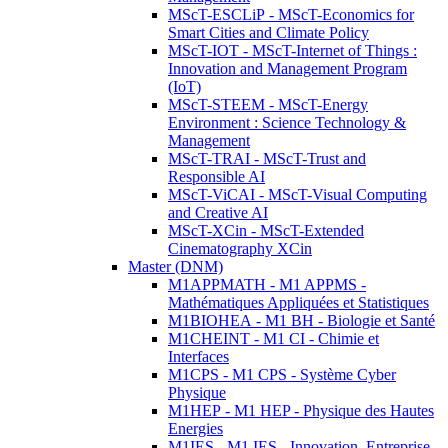
MScT-ESCLiP - MScT-Economics for
Smart Cities and Climate Policy
MScT-IOT - MScT-Internet of Things :
Innovation and Management Program
(IoT)
MScT-STEEM - MScT-Energy
Environment : Science Technology &
Management
MScT-TRAI - MScT-Trust and
Responsible AI
MScT-ViCAI - MScT-Visual Computing
and Creative AI
MScT-XCin - MScT-Extended
Cinematography XCin
Master (DNM)
M1APPMATH - M1 APPMS -
Mathématiques Appliquées et Statistiques
M1BIOHEA - M1 BH - Biologie et Santé
M1CHEINT - M1 CI - Chimie et
Interfaces
M1CPS - M1 CPS - Système Cyber
Physique
M1HEP - M1 HEP - Physique des Hautes
Energies
M1IES - M1 IES - Innovation, Entreprise