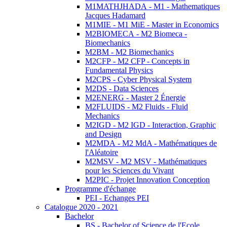
M1MATHJHADA - M1 - Mathematiques
Jacques Hadamard
M1MIE - M1 MiE - Master in Economics
M2BIOMECA - M2 Biomeca -
Biomechanics
M2BM - M2 Biomechanics
M2CFP - M2 CFP - Concepts in
Fundamental Physics
M2CPS - Cyber Physical System
M2DS - Data Sciences
M2ENERG - Master 2 Énergie
M2FLUIDS - M2 Fluids - Fluid
Mechanics
M2IGD - M2 IGD - Interaction, Graphic
and Design
M2MDA - M2 MdA - Mathématiques de
l'Aléatoire
M2MSV - M2 MSV - Mathématiques
pour les Sciences du Vivant
M2PIC - Projet Innovation Conception
Programme d'échange
PEI - Echanges PEI
Catalogue 2020 - 2021
Bachelor
BS - Bachelor of Science de l'Ecole