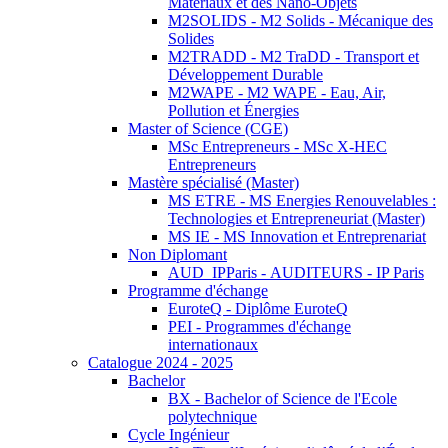
Matériaux et des Nano-Objets
M2SOLIDS - M2 Solids - Mécanique des
Solides
M2TRADD - M2 TraDD - Transport et
Développement Durable
M2WAPE - M2 WAPE - Eau, Air,
Pollution et Énergies
Master of Science (CGE)
MSc Entrepreneurs - MSc X-HEC
Entrepreneurs
Mastère spécialisé (Master)
MS ETRE - MS Energies Renouvelables :
Technologies et Entrepreneuriat (Master)
MS IE - MS Innovation et Entreprenariat
Non Diplomant
AUD_IPParis - AUDITEURS - IP Paris
Programme d'échange
EuroteQ - Diplôme EuroteQ
PEI - Programmes d'échange
internationaux
Catalogue 2024 - 2025
Bachelor
BX - Bachelor of Science de l'Ecole
polytechnique
Cycle Ingénieur