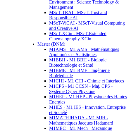
Environment : Science Technology &
Management
MScT-TRAI - MScT-Trust and
Responsible AI
MScT-ViCAI - MScT-Visual Computing
and Creative AI
MScT-XCin - MScT-Extended
Cinematography XCin
Master (DNM)
M1AMS - M1 AMS - Mathématiques
Appliquées et Statistiques
M1BBH - M1 BBH - Biologie,
Biotechnologie et Santé
M1BME - M1 BME - Ingénierie
BioMédicale
M1CHI - M1 CHI - Chimie et Interfaces
M1CPS - M1 CCSN - Maj. CPS -
Système Cyber Physique
M1HEP - M1 HEP - Physique des Hautes
Energies
M1IES - M1 IES - Innovation, Entreprise
et Société
M1MATHJHADA - M1 MJH -
Mathematiques Jacques Hadamard
M1MEC - M1 Mech - Mecanique