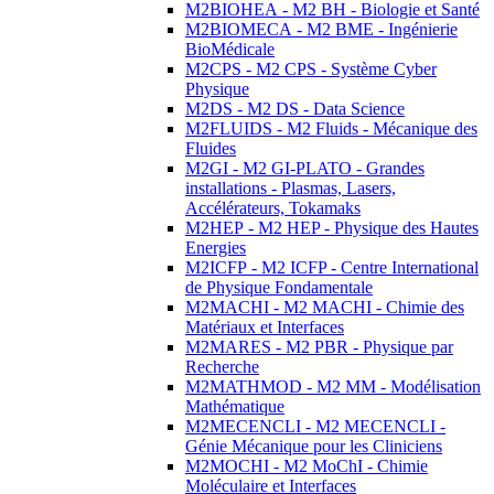
M2BIOHEA - M2 BH - Biologie et Santé
M2BIOMECA - M2 BME - Ingénierie
BioMédicale
M2CPS - M2 CPS - Système Cyber
Physique
M2DS - M2 DS - Data Science
M2FLUIDS - M2 Fluids - Mécanique des
Fluides
M2GI - M2 GI-PLATO - Grandes
installations - Plasmas, Lasers,
Accélérateurs, Tokamaks
M2HEP - M2 HEP - Physique des Hautes
Energies
M2ICFP - M2 ICFP - Centre International
de Physique Fondamentale
M2MACHI - M2 MACHI - Chimie des
Matériaux et Interfaces
M2MARES - M2 PBR - Physique par
Recherche
M2MATHMOD - M2 MM - Modélisation
Mathématique
M2MECENCLI - M2 MECENCLI -
Génie Mécanique pour les Cliniciens
M2MOCHI - M2 MoChI - Chimie
Moléculaire et Interfaces