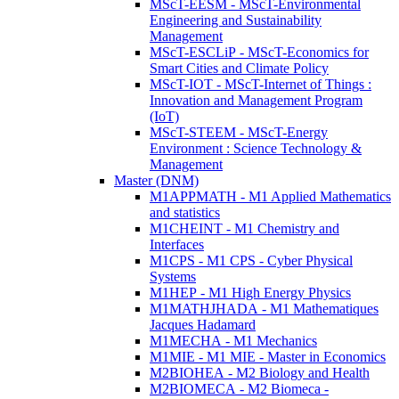
MScT-EESM - MScT-Environmental
Engineering and Sustainability
Management
MScT-ESCLiP - MScT-Economics for
Smart Cities and Climate Policy
MScT-IOT - MScT-Internet of Things :
Innovation and Management Program
(IoT)
MScT-STEEM - MScT-Energy
Environment : Science Technology &
Management
Master (DNM)
M1APPMATH - M1 Applied Mathematics
and statistics
M1CHEINT - M1 Chemistry and
Interfaces
M1CPS - M1 CPS - Cyber Physical
Systems
M1HEP - M1 High Energy Physics
M1MATHJHADA - M1 Mathematiques
Jacques Hadamard
M1MECHA - M1 Mechanics
M1MIE - M1 MIE - Master in Economics
M2BIOHEA - M2 Biology and Health
M2BIOMECA - M2 Biomeca -