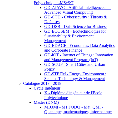
Polytechnique -MSc&T
GD-AIAVC - Artificial Intelligence and
Advanced Visual Computing
GD-CTD - Cybersecurity : Threats &
Defenses
GD-DSB - Data Science for Business
GD-ECOSEM - Ecotechnologies for
Sustainability & Environment
Management
GD-EDACF - Economics, Data Analytics
and Corporate Finance
GD-IOT - Internet of Things : Innovation
and Management Program (IoT)
GD-SCUP - Smart Cities and Urban
Policy
GD-STEEM - Energy Environment :
Science Technology & Management
Catalogue 2017 - 2018
Cycle Ingénieur
X - Diplôme d'ingénieur de l'Ecole
Polytechnique
Master (DNM)
M1QMI - M1 FODQ - Maj. QMI -
Quantique, mathematiques, informatique