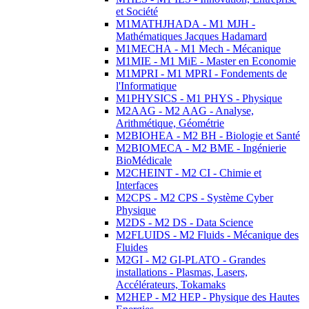
et Société
M1MATHJHADA - M1 MJH -
Mathématiques Jacques Hadamard
M1MECHA - M1 Mech - Mécanique
M1MIE - M1 MiE - Master en Economie
M1MPRI - M1 MPRI - Fondements de
l'Informatique
M1PHYSICS - M1 PHYS - Physique
M2AAG - M2 AAG - Analyse,
Arithmétique, Géométrie
M2BIOHEA - M2 BH - Biologie et Santé
M2BIOMECA - M2 BME - Ingénierie
BioMédicale
M2CHEINT - M2 CI - Chimie et
Interfaces
M2CPS - M2 CPS - Système Cyber
Physique
M2DS - M2 DS - Data Science
M2FLUIDS - M2 Fluids - Mécanique des
Fluides
M2GI - M2 GI-PLATO - Grandes
installations - Plasmas, Lasers,
Accélérateurs, Tokamaks
M2HEP - M2 HEP - Physique des Hautes