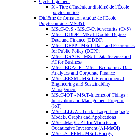
Cycle Ingénieur
X - Titre d’Ingénieur diplômé de l’École
polytechnique
Diplôme de formation gradué de l'Ecole
Polytechnique -MSc&T
MScT-CyS - MScT-Cybersecurity (CyS)
MScT-DDDF - MScT-Double Degree
Data and Finance (DDDF)
MScT-DEPP - MScT-Data and Economics
for Public Policy (DEPP)
MScT-DSAIB - MScT-Data Science and
AI for Business
MScT-EDACF - MScT-Economics, Data
Analytics and Corporate Finance
MScT-EESM - MScT-Environmental
Engineering and Sustainability
Management
MScT-IOT - MScT-Internet of Things :
Innovation and Management Program
(IoT)
MScT-LLGA - Track : Large Language
Models, Graphs and Applications
MScT-MaQI - AI for Markets and
Quantitative Investment (AI-MaQI)
MScT-STEEM - MScT-Energy