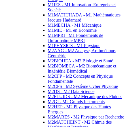
M1IES - M1 Innovation, Entreprise et
Société
M1MATHJHADA - M1 Mathématiques
Jacques Hadamard
M1MECHA - M1 Mécanique
M1MIE - M1 en Economie
M1MPRI - M1 Fondements de
l'Informatique MPRI
M1PHYSICS - M1 Physique
M2AAG - M2 Analyse, Arithmétique,
Géométrie
M2BIOHEA - M2 Biologie et Santé
M2BIOMECA - M2 Biomécanique et
Ingéniérie Biomédical
M2CFP - M2 Concepts en Physique
Fondamentale
M2CPS - M2 Système Cyber Physique
M2DS - M2 Data Science
M2FLUIDS - M2 Mécanique des Fluides
M2GI - M2 Grands Instruments
M2HEP - M2 Physique des Hautes
Energies
M2MARES - M2 Physique par Recherche
M2MATCHEINT - M2 Chimie des