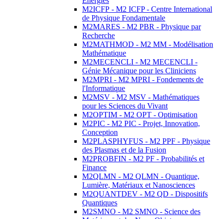
Energies
M2ICFP - M2 ICFP - Centre International
de Physique Fondamentale
M2MARES - M2 PBR - Physique par
Recherche
M2MATHMOD - M2 MM - Modélisation
Mathématique
M2MECENCLI - M2 MECENCLI -
Génie Mécanique pour les Cliniciens
M2MPRI - M2 MPRI - Fondements de
l'Informatique
M2MSV - M2 MSV - Mathématiques
pour les Sciences du Vivant
M2OPTIM - M2 OPT - Optimisation
M2PIC - M2 PIC - Projet, Innovation,
Conception
M2PLASPHYFUS - M2 PPF - Physique
des Plasmas et de la Fusion
M2PROBFIN - M2 PF - Probabilités et
Finance
M2QLMN - M2 QLMN - Quantique,
Lumière, Matériaux et Nanosciences
M2QUANTDEV - M2 QD - Dispositifs
Quantiques
M2SMNO - M2 SMNO - Science des