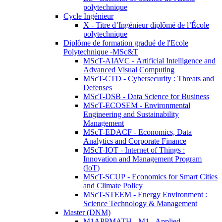
polytechnique
Cycle Ingénieur
X - Titre d’Ingénieur diplômé de l’École
polytechnique
Diplôme de formation gradué de l'Ecole
Polytechnique -MSc&T
MScT-AIAVC - Artificial Intelligence and
Advanced Visual Computing
MScT-CTD - Cybersecurity : Threats and
Defenses
MScT-DSB - Data Science for Business
MScT-ECOSEM - Environmental
Engineering and Sustainability
Management
MScT-EDACF - Economics, Data
Analytics and Corporate Finance
MScT-IOT - Internet of Things :
Innovation and Management Program
(IoT)
MScT-SCUP - Economics for Smart Cities
and Climate Policy
MScT-STEEM - Energy Environment :
Science Technology & Management
Master (DNM)
M1APPMATH - M1 - Applied