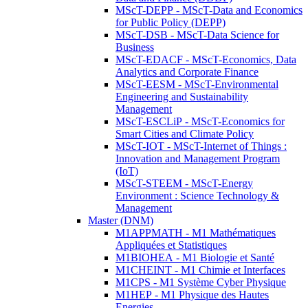
MScT-DEPP - MScT-Data and Economics
for Public Policy (DEPP)
MScT-DSB - MScT-Data Science for
Business
MScT-EDACF - MScT-Economics, Data
Analytics and Corporate Finance
MScT-EESM - MScT-Environmental
Engineering and Sustainability
Management
MScT-ESCLiP - MScT-Economics for
Smart Cities and Climate Policy
MScT-IOT - MScT-Internet of Things :
Innovation and Management Program
(IoT)
MScT-STEEM - MScT-Energy
Environment : Science Technology &
Management
Master (DNM)
M1APPMATH - M1 Mathématiques
Appliquées et Statistiques
M1BIOHEA - M1 Biologie et Santé
M1CHEINT - M1 Chimie et Interfaces
M1CPS - M1 Système Cyber Physique
M1HEP - M1 Physique des Hautes
Energies