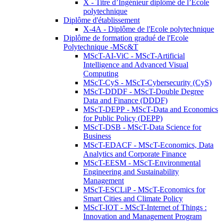
X - Titre d’Ingénieur diplômé de l’École
polytechnique
Diplôme d'établissement
X-4A - Diplôme de l'Ecole polytechnique
Diplôme de formation gradué de l'Ecole
Polytechnique -MSc&T
MScT-AI-ViC - MScT-Artificial
Intelligence and Advanced Visual
Computing
MScT-CyS - MScT-Cybersecurity (CyS)
MScT-DDDF - MScT-Double Degree
Data and Finance (DDDF)
MScT-DEPP - MScT-Data and Economics
for Public Policy (DEPP)
MScT-DSB - MScT-Data Science for
Business
MScT-EDACF - MScT-Economics, Data
Analytics and Corporate Finance
MScT-EESM - MScT-Environmental
Engineering and Sustainability
Management
MScT-ESCLiP - MScT-Economics for
Smart Cities and Climate Policy
MScT-IOT - MScT-Internet of Things :
Innovation and Management Program