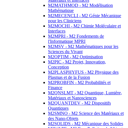
Matériaux et Interfaces
M2MATHMOD - M2 Modélisation
Mathématique
M2MECENCLI - M2 Génie Mécanique
pour les Cliniciens
M2MOCHI - M2 Chimie Moléculaire et
Interfaces
M2MPRI - M2 Fondements de
l'Informatique MPRI
M2MSV - M2 Mathématiques pour les
Sciences du Vivant
M2OPTIM - M2 Optimisation
M2PIC - M2 Projet, Innovation,
Conception
M2PLASPHYFUS - M2 Physique des
Plasmas et de la Fusion
M2PROBFIN - M2 Probabilités et
Finance
M2QNSLMT - M2 Quantique, Lumière,
Matériaux et Nanosciences
M2QUANTDEV - M2 Dispositifs
Quantiques
M2SMNO - M2 Science des Matériaux et
des Nano-Objets
M2SOLIDS - M2 Mécanique des Solides