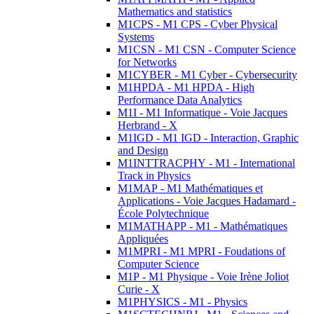
Mathematics and statistics
M1CPS - M1 CPS - Cyber Physical
Systems
M1CSN - M1 CSN - Computer Science
for Networks
M1CYBER - M1 Cyber - Cybersecurity
M1HPDA - M1 HPDA - High
Performance Data Analytics
M1I - M1 Informatique - Voie Jacques
Herbrand - X
M1IGD - M1 IGD - Interaction, Graphic
and Design
M1INTTRACPHY - M1 - International
Track in Physics
M1MAP - M1 Mathématiques et
Applications - Voie Jacques Hadamard -
École Polytechnique
M1MATHAPP - M1 - Mathématiques
Appliquées
M1MPRI - M1 MPRI - Foudations of
Computer Science
M1P - M1 Physique - Voie Irène Joliot
Curie - X
M1PHYSICS - M1 - Physics