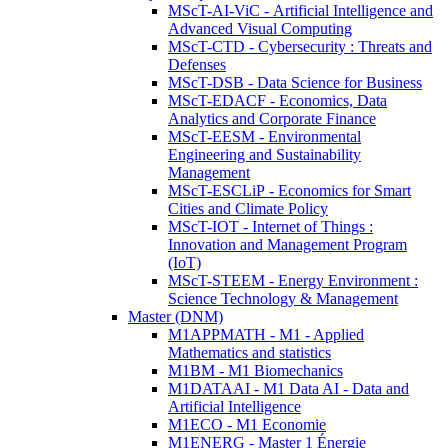
MScT-AI-ViC - Artificial Intelligence and
Advanced Visual Computing
MScT-CTD - Cybersecurity : Threats and
Defenses
MScT-DSB - Data Science for Business
MScT-EDACF - Economics, Data
Analytics and Corporate Finance
MScT-EESM - Environmental
Engineering and Sustainability
Management
MScT-ESCLiP - Economics for Smart
Cities and Climate Policy
MScT-IOT - Internet of Things :
Innovation and Management Program
(IoT)
MScT-STEEM - Energy Environment :
Science Technology & Management
Master (DNM)
M1APPMATH - M1 - Applied
Mathematics and statistics
M1BM - M1 Biomechanics
M1DATAAI - M1 Data AI - Data and
Artificial Intelligence
M1ECO - M1 Economie
M1ENERG - Master 1 Énergie