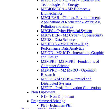
M1SCTECHNRJ - M1 - Sciences and
Technologies for Energy
M2BIOMECA - M2 Biomeca -
Biomechanics
M2CLEAR - CLimat, Environnement,
Applications et Recherche - Water, Air,
Pollution and Energy
M2CPS - Cyber Physical System
M2CYBER - M2 Cyber - Cybersecurity
M2DS - Data Sciences
M2HPDA - M2 HPDA - High
Performance Data Analytics
M2IGD - M2 IGD - Interaction, Graphic
and Design
M2MPRI - M2 MPRI - Foudations of
Computer Science
M2MPRO - M2 MPRO - Operation
Research
M2PDS - M2 PDS - Parallel and
Distributed Systems
M2PIC - Projet Innovation Conception
Non Diplomant
ND - Non Diplomant
Programme d'échange
PEI - Echanges PEI