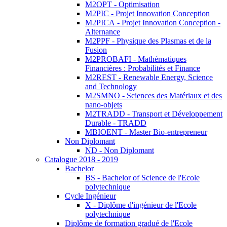
M2OPT - Optimisation
M2PIC - Projet Innovation Conception
M2PICA - Projet Innovation Conception -
Alternance
M2PPF - Physique des Plasmas et de la
Fusion
M2PROBAFI - Mathématiques
Financières : Probabilités et Finance
M2REST - Renewable Energy, Science
and Technology
M2SMNO - Sciences des Matériaux et des
nano-objets
M2TRADD - Transport et Développement
Durable - TRADD
MBIOENT - Master Bio-entrepreneur
Non Diplomant
ND - Non Diplomant
Catalogue 2018 - 2019
Bachelor
BS - Bachelor of Science de l'Ecole
polytechnique
Cycle Ingénieur
X - Diplôme d'ingénieur de l'Ecole
polytechnique
Diplôme de formation gradué de l'Ecole