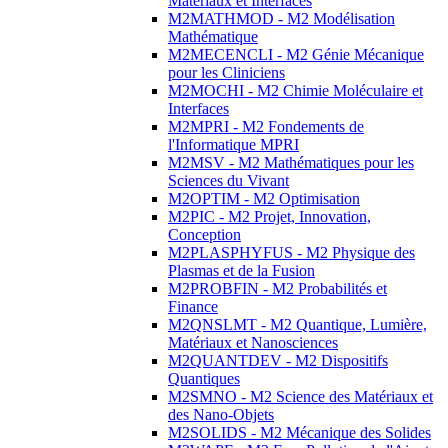
Matériaux et Interfaces
M2MATHMOD - M2 Modélisation
Mathématique
M2MECENCLI - M2 Génie Mécanique
pour les Cliniciens
M2MOCHI - M2 Chimie Moléculaire et
Interfaces
M2MPRI - M2 Fondements de
l'Informatique MPRI
M2MSV - M2 Mathématiques pour les
Sciences du Vivant
M2OPTIM - M2 Optimisation
M2PIC - M2 Projet, Innovation,
Conception
M2PLASPHYFUS - M2 Physique des
Plasmas et de la Fusion
M2PROBFIN - M2 Probabilités et
Finance
M2QNSLMT - M2 Quantique, Lumière,
Matériaux et Nanosciences
M2QUANTDEV - M2 Dispositifs
Quantiques
M2SMNO - M2 Science des Matériaux et
des Nano-Objets
M2SOLIDS - M2 Mécanique des Solides