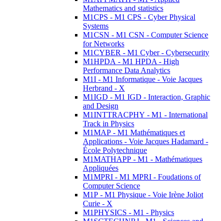
Mathematics and statistics
M1CPS - M1 CPS - Cyber Physical
Systems
M1CSN - M1 CSN - Computer Science
for Networks
M1CYBER - M1 Cyber - Cybersecurity
M1HPDA - M1 HPDA - High
Performance Data Analytics
M1I - M1 Informatique - Voie Jacques
Herbrand - X
M1IGD - M1 IGD - Interaction, Graphic
and Design
M1INTTRACPHY - M1 - International
Track in Physics
M1MAP - M1 Mathématiques et
Applications - Voie Jacques Hadamard -
École Polytechnique
M1MATHAPP - M1 - Mathématiques
Appliquées
M1MPRI - M1 MPRI - Foudations of
Computer Science
M1P - M1 Physique - Voie Irène Joliot
Curie - X
M1PHYSICS - M1 - Physics