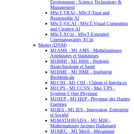
Environment : Science Technology &
Management
MScT-TRAI - MScT-Trust and
Responsible AI
MScT-ViCAI - MScT-Visual Computing
and Creative AI
MScT-XCin - MScT-Extended
Cinematography XCin
Master (DNM)
M1AMS - M1 AMS - Mathématiques
Appliquées et Statistiques
M1BBH - M1 BBH - Biologie,
Biotechnologie et Santé
M1BME - M1 BME - Ingénierie
BioMédicale
M1CHI - M1 CHI - Chimie et Interfaces
M1CPS - M1 CCSN - Maj. CPS -
Système Cyber Physique
M1HEP - M1 HEP - Physique des Hautes
Energies
M1IES - M1 IES - Innovation, Entreprise
et Société
M1MATHJHADA - M1 MJH -
Mathematiques Jacques Hadamard
M1MEC - M1 Mech - Mecanique