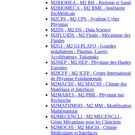
M2BIOHEA - M2 BH - Biologie et Santé
M2BIOMECA - M2 BME - Ingénierie
BioMédicale
M2CPS - M2 CPS - Système Cyber
Physique
M2DS - M2 DS - Data Science
M2FLUIDS - M2 Fluids - Mécanique des
Fluides
M2GI - M2 GI-PLATO - Grandes
installations - Plasmas, Lasers,
Accélérateurs, Tokamaks
M2HEP - M2 HEP - Physique des Hautes
Energies
M2ICFP - M2 ICFP - Centre International
de Physique Fondamentale
M2MACHI - M2 MACHI - Chimie des
Matériaux et Interfaces
M2MARES - M2 PBR - Physique par
Recherche
M2MATHMOD - M2 MM - Modélisation
Mathématique
M2MECENCLI - M2 MECENCLI -
Génie Mécanique pour les Cliniciens
M2MOCHI - M2 MoChI - Chimie
Moléculaire et Interfaces