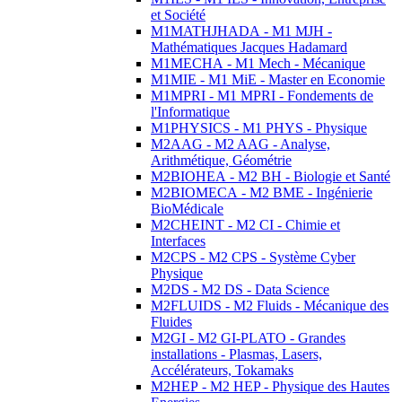
et Société
M1MATHJHADA - M1 MJH -
Mathématiques Jacques Hadamard
M1MECHA - M1 Mech - Mécanique
M1MIE - M1 MiE - Master en Economie
M1MPRI - M1 MPRI - Fondements de
l'Informatique
M1PHYSICS - M1 PHYS - Physique
M2AAG - M2 AAG - Analyse,
Arithmétique, Géométrie
M2BIOHEA - M2 BH - Biologie et Santé
M2BIOMECA - M2 BME - Ingénierie
BioMédicale
M2CHEINT - M2 CI - Chimie et
Interfaces
M2CPS - M2 CPS - Système Cyber
Physique
M2DS - M2 DS - Data Science
M2FLUIDS - M2 Fluids - Mécanique des
Fluides
M2GI - M2 GI-PLATO - Grandes
installations - Plasmas, Lasers,
Accélérateurs, Tokamaks
M2HEP - M2 HEP - Physique des Hautes