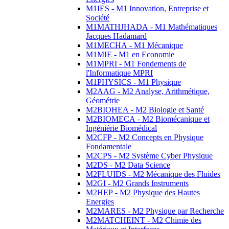
M1IES - M1 Innovation, Entreprise et
Société
M1MATHJHADA - M1 Mathématiques
Jacques Hadamard
M1MECHA - M1 Mécanique
M1MIE - M1 en Economie
M1MPRI - M1 Fondements de
l'Informatique MPRI
M1PHYSICS - M1 Physique
M2AAG - M2 Analyse, Arithmétique,
Géométrie
M2BIOHEA - M2 Biologie et Santé
M2BIOMECA - M2 Biomécanique et
Ingéniérie Biomédical
M2CFP - M2 Concepts en Physique
Fondamentale
M2CPS - M2 Système Cyber Physique
M2DS - M2 Data Science
M2FLUIDS - M2 Mécanique des Fluides
M2GI - M2 Grands Instruments
M2HEP - M2 Physique des Hautes
Energies
M2MARES - M2 Physique par Recherche
M2MATCHEINT - M2 Chimie des