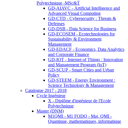
Polytechnique -MSc&T
GD-AIAVC - Artificial Intelligence and
Advanced Visual Computing
GD-CTD - Cybersecurity : Threats &
Defenses
GD-DSB - Data Science for Business
GD-ECOSEM - Ecotechnologies for
Sustainability & Environment
Management
GD-EDACF - Economics, Data Analytics
and Corporate Finance
GD-IOT - Internet of Things : Innovation
and Management Program (IoT)
GD-SCUP - Smart Cities and Urban
Policy
GD-STEEM - Energy Environment :
Science Technology & Management
Catalogue 2017 - 2018
Cycle Ingénieur
X - Diplôme d'ingénieur de l'Ecole
Polytechnique
Master (DNM)
M1QMI - M1 FODQ - Maj. QMI -
Quantique, mathematiques, informatique