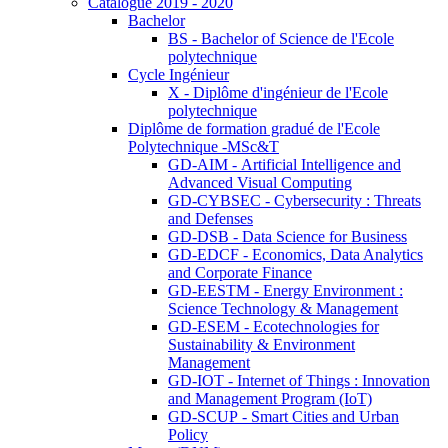
Catalogue 2019 - 2020
Bachelor
BS - Bachelor of Science de l'Ecole
polytechnique
Cycle Ingénieur
X - Diplôme d'ingénieur de l'Ecole
polytechnique
Diplôme de formation gradué de l'Ecole
Polytechnique -MSc&T
GD-AIM - Artificial Intelligence and
Advanced Visual Computing
GD-CYBSEC - Cybersecurity : Threats
and Defenses
GD-DSB - Data Science for Business
GD-EDCF - Economics, Data Analytics
and Corporate Finance
GD-EESTM - Energy Environment :
Science Technology & Management
GD-ESEM - Ecotechnologies for
Sustainability & Environment
Management
GD-IOT - Internet of Things : Innovation
and Management Program (IoT)
GD-SCUP - Smart Cities and Urban
Policy