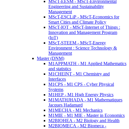
MScT-EESM - MScT-Environmental
Engineering and Sustainability
Management
MScT-ESCLiP - MScT-Economics for
Smart Cities and Climate Policy
MScT-IOT - MScT-Internet of Things :
Innovation and Management Program
(IoT)
MScT-STEEM - MScT-Energy
Environment : Science Technology &
Management
Master (DNM)
M1APPMATH - M1 Applied Mathematics
and statistics
M1CHEINT - M1 Chemistry and
Interfaces
M1CPS - M1 CPS - Cyber Physical
Systems
M1HEP - M1 High Energy Physics
M1MATHJHADA - M1 Mathematiques
Jacques Hadamard
M1MECHA - M1 Mechanics
M1MIE - M1 MIE - Master in Economics
M2BIOHEA - M2 Biology and Health
M2BIOMECA - M2 Biomeca -