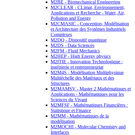
M2BE - Biomechanical Engineering
M2CLEAR - CLimat, Environnement,
Applications et Recherche - Water, Air,
Pollution and Energy
M2CMASIC - Conception, Modélisation
et Architecture des Systèmes Industriels
Complexes
M2DQ - Dispositif quantique
M2DS - Data Sciences
M2FM - Fluid Mechanics
M2HEP - High Energy physics
M2ITIE - Innovation Technologique :
ingénierie et entrepreneuriat
M2M4S - Modélisation Multiphysique
Multiéchelle des Matériaux et des
Structures
M2MAMSV - Master 2 Mathématiques et
Applications - Mathématiques pour les
Sciences du Vivant
M2MFSF - Mathématiques Financières :
Statistique et Finance
M2MM - Mathématiques de la
modélisation
M2MOCHI - Molecular Chemistry and
Interfaces