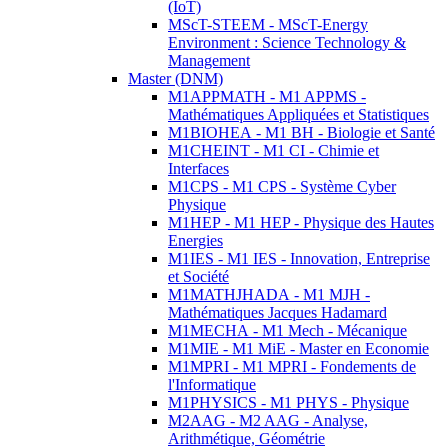
(IoT)
MScT-STEEM - MScT-Energy
Environment : Science Technology &
Management
Master (DNM)
M1APPMATH - M1 APPMS -
Mathématiques Appliquées et Statistiques
M1BIOHEA - M1 BH - Biologie et Santé
M1CHEINT - M1 CI - Chimie et
Interfaces
M1CPS - M1 CPS - Système Cyber
Physique
M1HEP - M1 HEP - Physique des Hautes
Energies
M1IES - M1 IES - Innovation, Entreprise
et Société
M1MATHJHADA - M1 MJH -
Mathématiques Jacques Hadamard
M1MECHA - M1 Mech - Mécanique
M1MIE - M1 MiE - Master en Economie
M1MPRI - M1 MPRI - Fondements de
l'Informatique
M1PHYSICS - M1 PHYS - Physique
M2AAG - M2 AAG - Analyse,
Arithmétique, Géométrie