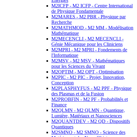
Energies
M2ICFP - M2 ICFP - Centre International
de Physique Fondamentale
M2MARES - M2 PBR - Physique par
Recherche
M2MATHMOD - M2 MM - Modélisation
Mathématique
M2MECENCLI - M2 MECENCLI -
Génie Mécanique pour les Cliniciens
M2MPRI - M2 MPRI - Fondements de
l'Informatique
M2MSV - M2 MSV - Mathématiques
pour les Sciences du Vivant
M2OPTIM - M2 OPT - Optimisation
M2PIC - M2 PIC - Projet, Innovation,
Conception
M2PLASPHYFUS - M2 PPF - Physique
des Plasmas et de la Fusion
M2PROBFIN - M2 PF - Probabilités et
Finance
M2QLMN - M2 QLMN - Quantique,
Lumière, Matériaux et Nanosciences
M2QUANTDEV - M2 QD - Dispositifs
Quantiques
M2SMNO - M2 SMNO - Science des