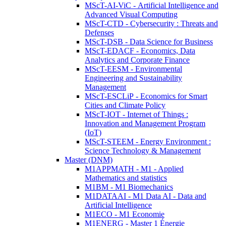
MScT-AI-ViC - Artificial Intelligence and
Advanced Visual Computing
MScT-CTD - Cybersecurity : Threats and
Defenses
MScT-DSB - Data Science for Business
MScT-EDACF - Economics, Data
Analytics and Corporate Finance
MScT-EESM - Environmental
Engineering and Sustainability
Management
MScT-ESCLiP - Economics for Smart
Cities and Climate Policy
MScT-IOT - Internet of Things :
Innovation and Management Program
(IoT)
MScT-STEEM - Energy Environment :
Science Technology & Management
Master (DNM)
M1APPMATH - M1 - Applied
Mathematics and statistics
M1BM - M1 Biomechanics
M1DATAAI - M1 Data AI - Data and
Artificial Intelligence
M1ECO - M1 Economie
M1ENERG - Master 1 Énergie