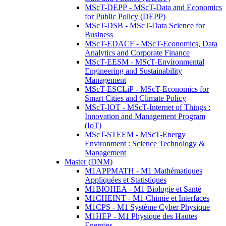
MScT-DEPP - MScT-Data and Economics
for Public Policy (DEPP)
MScT-DSB - MScT-Data Science for
Business
MScT-EDACF - MScT-Economics, Data
Analytics and Corporate Finance
MScT-EESM - MScT-Environmental
Engineering and Sustainability
Management
MScT-ESCLiP - MScT-Economics for
Smart Cities and Climate Policy
MScT-IOT - MScT-Internet of Things :
Innovation and Management Program
(IoT)
MScT-STEEM - MScT-Energy
Environment : Science Technology &
Management
Master (DNM)
M1APPMATH - M1 Mathématiques
Appliquées et Statistiques
M1BIOHEA - M1 Biologie et Santé
M1CHEINT - M1 Chimie et Interfaces
M1CPS - M1 Système Cyber Physique
M1HEP - M1 Physique des Hautes
Energies