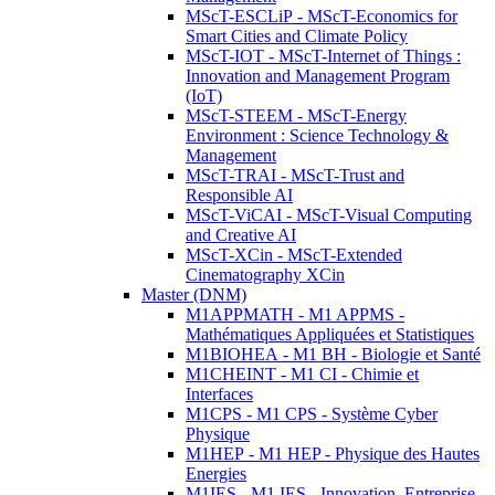
MScT-ESCLiP - MScT-Economics for
Smart Cities and Climate Policy
MScT-IOT - MScT-Internet of Things :
Innovation and Management Program
(IoT)
MScT-STEEM - MScT-Energy
Environment : Science Technology &
Management
MScT-TRAI - MScT-Trust and
Responsible AI
MScT-ViCAI - MScT-Visual Computing
and Creative AI
MScT-XCin - MScT-Extended
Cinematography XCin
Master (DNM)
M1APPMATH - M1 APPMS -
Mathématiques Appliquées et Statistiques
M1BIOHEA - M1 BH - Biologie et Santé
M1CHEINT - M1 CI - Chimie et
Interfaces
M1CPS - M1 CPS - Système Cyber
Physique
M1HEP - M1 HEP - Physique des Hautes
Energies
M1IES - M1 IES - Innovation, Entreprise