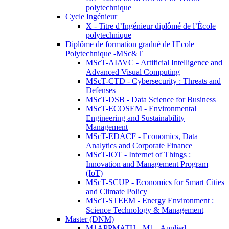
polytechnique
Cycle Ingénieur
X - Titre d’Ingénieur diplômé de l’École
polytechnique
Diplôme de formation gradué de l'Ecole
Polytechnique -MSc&T
MScT-AIAVC - Artificial Intelligence and
Advanced Visual Computing
MScT-CTD - Cybersecurity : Threats and
Defenses
MScT-DSB - Data Science for Business
MScT-ECOSEM - Environmental
Engineering and Sustainability
Management
MScT-EDACF - Economics, Data
Analytics and Corporate Finance
MScT-IOT - Internet of Things :
Innovation and Management Program
(IoT)
MScT-SCUP - Economics for Smart Cities
and Climate Policy
MScT-STEEM - Energy Environment :
Science Technology & Management
Master (DNM)
M1APPMATH - M1 - Applied