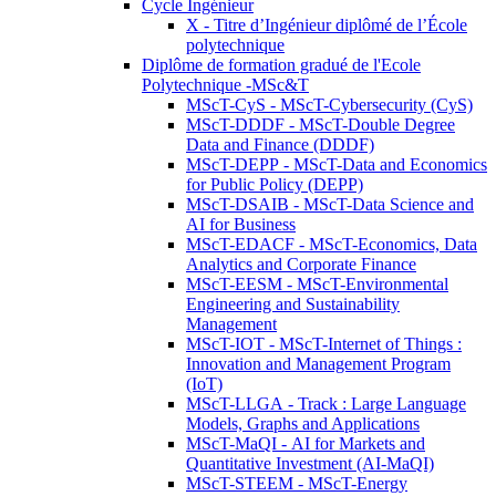
Cycle Ingénieur
X - Titre d’Ingénieur diplômé de l’École
polytechnique
Diplôme de formation gradué de l'Ecole
Polytechnique -MSc&T
MScT-CyS - MScT-Cybersecurity (CyS)
MScT-DDDF - MScT-Double Degree
Data and Finance (DDDF)
MScT-DEPP - MScT-Data and Economics
for Public Policy (DEPP)
MScT-DSAIB - MScT-Data Science and
AI for Business
MScT-EDACF - MScT-Economics, Data
Analytics and Corporate Finance
MScT-EESM - MScT-Environmental
Engineering and Sustainability
Management
MScT-IOT - MScT-Internet of Things :
Innovation and Management Program
(IoT)
MScT-LLGA - Track : Large Language
Models, Graphs and Applications
MScT-MaQI - AI for Markets and
Quantitative Investment (AI-MaQI)
MScT-STEEM - MScT-Energy