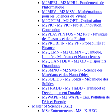
M2MPRI - M2 MPRI - Fondements de
l'Informatique
M2MSV - M2 MSV - Mathématiques
pour les Sciences du Vivant
M2OPTIM - M2 OPT - Optimisation
M2PIC - M2 PIC - Projet, Innovation,
Conception
M2PLASPHYFUS - M2 PPF - Physique
des Plasmas et de la Fusion
M2PROBFIN - M2 PF - Probabilités et
Finance
M2QLMN - M2 QLMN - Quantique,
Lumière, Matériaux et Nanosciences
M2QUANTDEV - M2 QD - Dispositifs
Quantiques
M2SMNO - M2 SMNO - Science des
Matériaux et des Nano-Objets
M2SOLIDS - M2 Solids - Mécanique des
Solides
M2TRADD - M2 TraDD - Transport et
Développement Durable
M2WAPE - M2 WAPE - Eau, Pollution de
l'Air et Energie
Master of Science (CGE)
MSc Entrepreneurs - MSc X-HEC