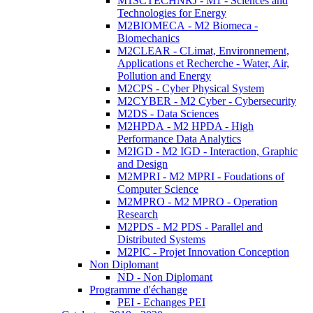
M1SCTECHNRJ - M1 - Sciences and
Technologies for Energy
M2BIOMECA - M2 Biomeca -
Biomechanics
M2CLEAR - CLimat, Environnement,
Applications et Recherche - Water, Air,
Pollution and Energy
M2CPS - Cyber Physical System
M2CYBER - M2 Cyber - Cybersecurity
M2DS - Data Sciences
M2HPDA - M2 HPDA - High
Performance Data Analytics
M2IGD - M2 IGD - Interaction, Graphic
and Design
M2MPRI - M2 MPRI - Foudations of
Computer Science
M2MPRO - M2 MPRO - Operation
Research
M2PDS - M2 PDS - Parallel and
Distributed Systems
M2PIC - Projet Innovation Conception
Non Diplomant
ND - Non Diplomant
Programme d'échange
PEI - Echanges PEI