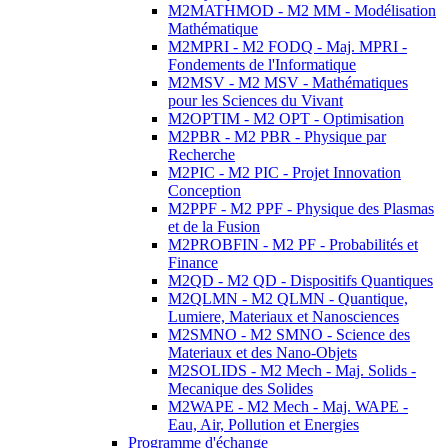
M2MATHMOD - M2 MM - Modélisation
Mathématique
M2MPRI - M2 FODQ - Maj. MPRI -
Fondements de l'Informatique
M2MSV - M2 MSV - Mathématiques
pour les Sciences du Vivant
M2OPTIM - M2 OPT - Optimisation
M2PBR - M2 PBR - Physique par
Recherche
M2PIC - M2 PIC - Projet Innovation
Conception
M2PPF - M2 PPF - Physique des Plasmas
et de la Fusion
M2PROBFIN - M2 PF - Probabilités et
Finance
M2QD - M2 QD - Dispositifs Quantiques
M2QLMN - M2 QLMN - Quantique,
Lumiere, Materiaux et Nanosciences
M2SMNO - M2 SMNO - Science des
Materiaux et des Nano-Objets
M2SOLIDS - M2 Mech - Maj. Solids -
Mecanique des Solides
M2WAPE - M2 Mech - Maj. WAPE -
Eau, Air, Pollution et Energies
Programme d'échange