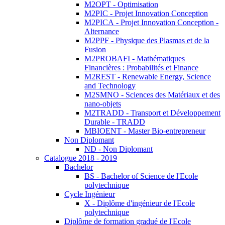
M2OPT - Optimisation
M2PIC - Projet Innovation Conception
M2PICA - Projet Innovation Conception -
Alternance
M2PPF - Physique des Plasmas et de la
Fusion
M2PROBAFI - Mathématiques
Financières : Probabilités et Finance
M2REST - Renewable Energy, Science
and Technology
M2SMNO - Sciences des Matériaux et des
nano-objets
M2TRADD - Transport et Développement
Durable - TRADD
MBIOENT - Master Bio-entrepreneur
Non Diplomant
ND - Non Diplomant
Catalogue 2018 - 2019
Bachelor
BS - Bachelor of Science de l'Ecole
polytechnique
Cycle Ingénieur
X - Diplôme d'ingénieur de l'Ecole
polytechnique
Diplôme de formation gradué de l'Ecole