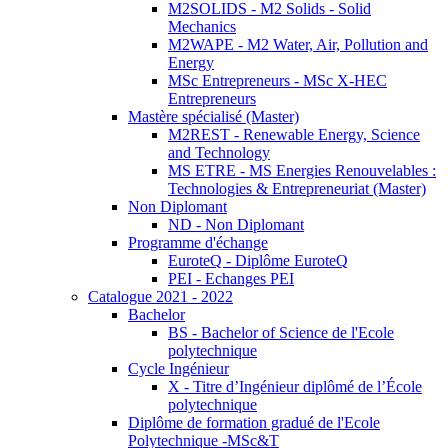
M2SOLIDS - M2 Solids - Solid
Mechanics
M2WAPE - M2 Water, Air, Pollution and
Energy
MSc Entrepreneurs - MSc X-HEC
Entrepreneurs
Mastère spécialisé (Master)
M2REST - Renewable Energy, Science
and Technology
MS ETRE - MS Energies Renouvelables :
Technologies & Entrepreneuriat (Master)
Non Diplomant
ND - Non Diplomant
Programme d'échange
EuroteQ - Diplôme EuroteQ
PEI - Echanges PEI
Catalogue 2021 - 2022
Bachelor
BS - Bachelor of Science de l'Ecole
polytechnique
Cycle Ingénieur
X - Titre d’Ingénieur diplômé de l’École
polytechnique
Diplôme de formation gradué de l'Ecole
Polytechnique -MSc&T