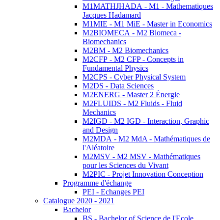
M1MATHJHADA - M1 - Mathematiques
Jacques Hadamard
M1MIE - M1 MiE - Master in Economics
M2BIOMECA - M2 Biomeca -
Biomechanics
M2BM - M2 Biomechanics
M2CFP - M2 CFP - Concepts in
Fundamental Physics
M2CPS - Cyber Physical System
M2DS - Data Sciences
M2ENERG - Master 2 Énergie
M2FLUIDS - M2 Fluids - Fluid
Mechanics
M2IGD - M2 IGD - Interaction, Graphic
and Design
M2MDA - M2 MdA - Mathématiques de
l'Aléatoire
M2MSV - M2 MSV - Mathématiques
pour les Sciences du Vivant
M2PIC - Projet Innovation Conception
Programme d'échange
PEI - Echanges PEI
Catalogue 2020 - 2021
Bachelor
BS - Bachelor of Science de l'Ecole