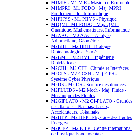
M1MIE - M1 MiE - Master en Economie
M1MPRI - M1 FODQ - Maj. MPRI -
Fondements de l'Informatique
M1PHYS - M1 PHYS - Physique
M1QMI - M1 FODQ - Maj. QMI -
Quantique, Mathematiques, Informatique
M2AAG - M2 AAG - Analyse,
Arithmétique, Géométrie
M2BBH - M2 BBH - Biologie,
Biotechnologie et Santé
M2BME - M2 BME - Ingénierie
BioMédicale
M2CHI - M2 CHI - Chimie et Interfaces
M2CPS - M2 CCSN - Maj. CPS -
Système Cyber Physique
M2DS - M2 DS - Science des données
M2FLUIDS - M2 Mech - Maj. Fluids -
Mecanique des Fluides
M2GIPLATO - M2 GI-PLATO - Grandes
installations - Plasmas, Lasers,
Accélérateurs, Tokamaks
M2HEP - M2 HEP - Physique des Hautes
Energies
M2ICFP - M2 ICFP - Centre International
de Physique Fondamentale