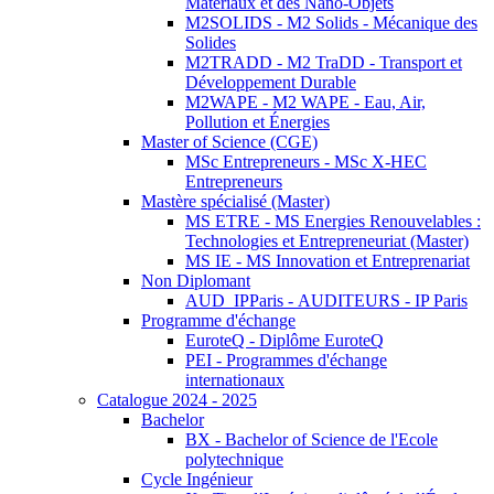
Matériaux et des Nano-Objets
M2SOLIDS - M2 Solids - Mécanique des
Solides
M2TRADD - M2 TraDD - Transport et
Développement Durable
M2WAPE - M2 WAPE - Eau, Air,
Pollution et Énergies
Master of Science (CGE)
MSc Entrepreneurs - MSc X-HEC
Entrepreneurs
Mastère spécialisé (Master)
MS ETRE - MS Energies Renouvelables :
Technologies et Entrepreneuriat (Master)
MS IE - MS Innovation et Entreprenariat
Non Diplomant
AUD_IPParis - AUDITEURS - IP Paris
Programme d'échange
EuroteQ - Diplôme EuroteQ
PEI - Programmes d'échange
internationaux
Catalogue 2024 - 2025
Bachelor
BX - Bachelor of Science de l'Ecole
polytechnique
Cycle Ingénieur