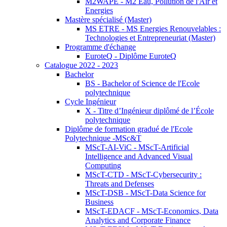
M2WAPE - M2 Eau, Pollution de l'Air et
Energies
Mastère spécialisé (Master)
MS ETRE - MS Energies Renouvelables :
Technologies et Entrepreneuriat (Master)
Programme d'échange
EuroteQ - Diplôme EuroteQ
Catalogue 2022 - 2023
Bachelor
BS - Bachelor of Science de l'Ecole
polytechnique
Cycle Ingénieur
X - Titre d’Ingénieur diplômé de l’École
polytechnique
Diplôme de formation gradué de l'Ecole
Polytechnique -MSc&T
MScT-AI-ViC - MScT-Artificial
Intelligence and Advanced Visual
Computing
MScT-CTD - MScT-Cybersecurity :
Threats and Defenses
MScT-DSB - MScT-Data Science for
Business
MScT-EDACF - MScT-Economics, Data
Analytics and Corporate Finance