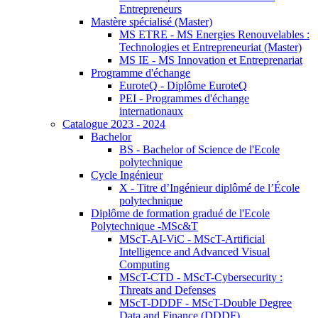
Entrepreneurs
Mastère spécialisé (Master)
MS ETRE - MS Energies Renouvelables :
Technologies et Entrepreneuriat (Master)
MS IE - MS Innovation et Entreprenariat
Programme d'échange
EuroteQ - Diplôme EuroteQ
PEI - Programmes d'échange
internationaux
Catalogue 2023 - 2024
Bachelor
BS - Bachelor of Science de l'Ecole
polytechnique
Cycle Ingénieur
X - Titre d’Ingénieur diplômé de l’École
polytechnique
Diplôme de formation gradué de l'Ecole
Polytechnique -MSc&T
MScT-AI-ViC - MScT-Artificial
Intelligence and Advanced Visual
Computing
MScT-CTD - MScT-Cybersecurity :
Threats and Defenses
MScT-DDDF - MScT-Double Degree
Data and Finance (DDDF)