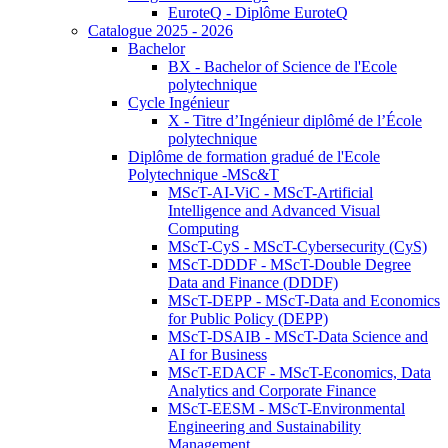
EuroteQ - Diplôme EuroteQ
Catalogue 2025 - 2026
Bachelor
BX - Bachelor of Science de l'Ecole
polytechnique
Cycle Ingénieur
X - Titre d’Ingénieur diplômé de l’École
polytechnique
Diplôme de formation gradué de l'Ecole
Polytechnique -MSc&T
MScT-AI-ViC - MScT-Artificial
Intelligence and Advanced Visual
Computing
MScT-CyS - MScT-Cybersecurity (CyS)
MScT-DDDF - MScT-Double Degree
Data and Finance (DDDF)
MScT-DEPP - MScT-Data and Economics
for Public Policy (DEPP)
MScT-DSAIB - MScT-Data Science and
AI for Business
MScT-EDACF - MScT-Economics, Data
Analytics and Corporate Finance
MScT-EESM - MScT-Environmental
Engineering and Sustainability
Management