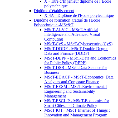
X - Titre d’Ingénieur diplômé de l’École
polytechnique
Diplôme d'établissement
X-4A - Diplôme de l'Ecole polytechnique
Diplôme de formation gradué de l'Ecole
Polytechnique -MSc&T
MScT-AI-ViC - MScT-Artificial
Intelligence and Advanced Visual
Computing
MScT-CyS - MScT-Cybersecurity (CyS)
MScT-DDDF - MScT-Double Degree
Data and Finance (DDDF)
MScT-DEPP - MScT-Data and Economics
for Public Policy (DEPP)
MScT-DSB - MScT-Data Science for
Business
MScT-EDACF - MScT-Economics, Data
Analytics and Corporate Finance
MScT-EESM - MScT-Environmental
Engineering and Sustainability
Management
MScT-ESCLiP - MScT-Economics for
Smart Cities and Climate Policy
MScT-IOT - MScT-Internet of Things :
Innovation and Management Program