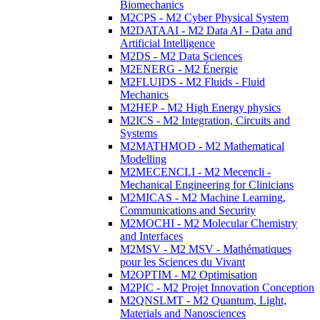
Biomechanics
M2CPS - M2 Cyber Physical System
M2DATAAI - M2 Data AI - Data and
Artificial Intelligence
M2DS - M2 Data Sciences
M2ENERG - M2 Énergie
M2FLUIDS - M2 Fluids - Fluid
Mechanics
M2HEP - M2 High Energy physics
M2ICS - M2 Integration, Circuits and
Systems
M2MATHMOD - M2 Mathematical
Modelling
M2MECENCLI - M2 Mecencli -
Mechanical Engineering for Clinicians
M2MICAS - M2 Machine Learning,
Communications and Security
M2MOCHI - M2 Molecular Chemistry
and Interfaces
M2MSV - M2 MSV - Mathématiques
pour les Sciences du Vivant
M2OPTIM - M2 Optimisation
M2PIC - M2 Projet Innovation Conception
M2QNSLMT - M2 Quantum, Light,
Materials and Nanosciences