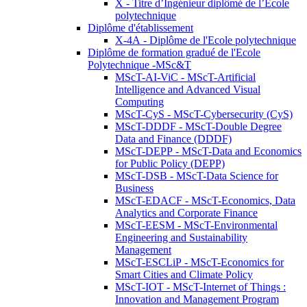
X - Titre d’Ingénieur diplômé de l’École
polytechnique
Diplôme d'établissement
X-4A - Diplôme de l'Ecole polytechnique
Diplôme de formation gradué de l'Ecole
Polytechnique -MSc&T
MScT-AI-ViC - MScT-Artificial
Intelligence and Advanced Visual
Computing
MScT-CyS - MScT-Cybersecurity (CyS)
MScT-DDDF - MScT-Double Degree
Data and Finance (DDDF)
MScT-DEPP - MScT-Data and Economics
for Public Policy (DEPP)
MScT-DSB - MScT-Data Science for
Business
MScT-EDACF - MScT-Economics, Data
Analytics and Corporate Finance
MScT-EESM - MScT-Environmental
Engineering and Sustainability
Management
MScT-ESCLiP - MScT-Economics for
Smart Cities and Climate Policy
MScT-IOT - MScT-Internet of Things :
Innovation and Management Program