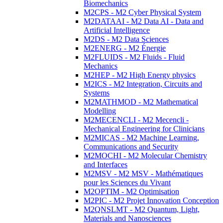
Biomechanics
M2CPS - M2 Cyber Physical System
M2DATAAI - M2 Data AI - Data and
Artificial Intelligence
M2DS - M2 Data Sciences
M2ENERG - M2 Énergie
M2FLUIDS - M2 Fluids - Fluid
Mechanics
M2HEP - M2 High Energy physics
M2ICS - M2 Integration, Circuits and
Systems
M2MATHMOD - M2 Mathematical
Modelling
M2MECENCLI - M2 Mecencli -
Mechanical Engineering for Clinicians
M2MICAS - M2 Machine Learning,
Communications and Security
M2MOCHI - M2 Molecular Chemistry
and Interfaces
M2MSV - M2 MSV - Mathématiques
pour les Sciences du Vivant
M2OPTIM - M2 Optimisation
M2PIC - M2 Projet Innovation Conception
M2QNSLMT - M2 Quantum, Light,
Materials and Nanosciences