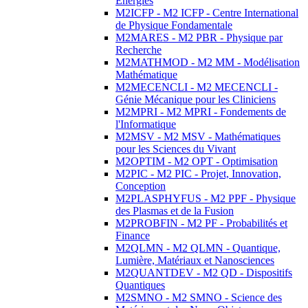
Energies
M2ICFP - M2 ICFP - Centre International
de Physique Fondamentale
M2MARES - M2 PBR - Physique par
Recherche
M2MATHMOD - M2 MM - Modélisation
Mathématique
M2MECENCLI - M2 MECENCLI -
Génie Mécanique pour les Cliniciens
M2MPRI - M2 MPRI - Fondements de
l'Informatique
M2MSV - M2 MSV - Mathématiques
pour les Sciences du Vivant
M2OPTIM - M2 OPT - Optimisation
M2PIC - M2 PIC - Projet, Innovation,
Conception
M2PLASPHYFUS - M2 PPF - Physique
des Plasmas et de la Fusion
M2PROBFIN - M2 PF - Probabilités et
Finance
M2QLMN - M2 QLMN - Quantique,
Lumière, Matériaux et Nanosciences
M2QUANTDEV - M2 QD - Dispositifs
Quantiques
M2SMNO - M2 SMNO - Science des