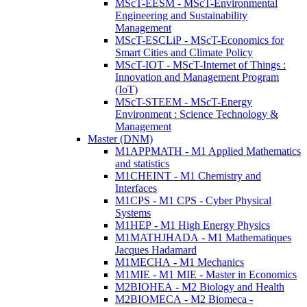
MScT-EESM - MScT-Environmental
Engineering and Sustainability
Management
MScT-ESCLiP - MScT-Economics for
Smart Cities and Climate Policy
MScT-IOT - MScT-Internet of Things :
Innovation and Management Program
(IoT)
MScT-STEEM - MScT-Energy
Environment : Science Technology &
Management
Master (DNM)
M1APPMATH - M1 Applied Mathematics
and statistics
M1CHEINT - M1 Chemistry and
Interfaces
M1CPS - M1 CPS - Cyber Physical
Systems
M1HEP - M1 High Energy Physics
M1MATHJHADA - M1 Mathematiques
Jacques Hadamard
M1MECHA - M1 Mechanics
M1MIE - M1 MIE - Master in Economics
M2BIOHEA - M2 Biology and Health
M2BIOMECA - M2 Biomeca -