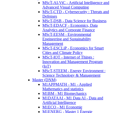
MScT-AI-ViC - Artificial Intelligence and
Advanced Visual Computing
MScT-CTD - Cybersecurity : Threats and
Defenses
MScT-DSB - Data Science for Business
MScT-EDACF - Economics, Data
Analytics and Corporate Finance
MScT-EESM - Environmental
Engineering and Sustainability
Management
MScT-ESCLiP - Economics for Smart
Cities and Climate Policy
MScT-IOT - Internet of Things :
Innovation and Management Program
(IoT)
MScT-STEEM - Energy Environment :
Science Technology & Management
Master (DNM)
M1APPMATH - M1 - Applied
Mathematics and statistics
M1BM - M1 Biomechanics
M1DATAAI - M1 Data AI - Data and
Artificial Intelligence
M1ECO - M1 Economie
M1ENERG - Master 1 Énergie