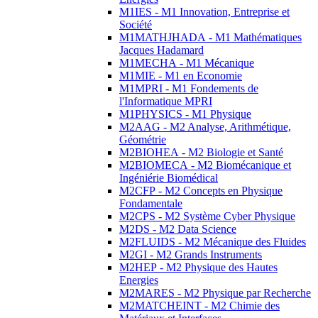
M1IES - M1 Innovation, Entreprise et
Société
M1MATHJHADA - M1 Mathématiques
Jacques Hadamard
M1MECHA - M1 Mécanique
M1MIE - M1 en Economie
M1MPRI - M1 Fondements de
l'Informatique MPRI
M1PHYSICS - M1 Physique
M2AAG - M2 Analyse, Arithmétique,
Géométrie
M2BIOHEA - M2 Biologie et Santé
M2BIOMECA - M2 Biomécanique et
Ingéniérie Biomédical
M2CFP - M2 Concepts en Physique
Fondamentale
M2CPS - M2 Système Cyber Physique
M2DS - M2 Data Science
M2FLUIDS - M2 Mécanique des Fluides
M2GI - M2 Grands Instruments
M2HEP - M2 Physique des Hautes
Energies
M2MARES - M2 Physique par Recherche
M2MATCHEINT - M2 Chimie des