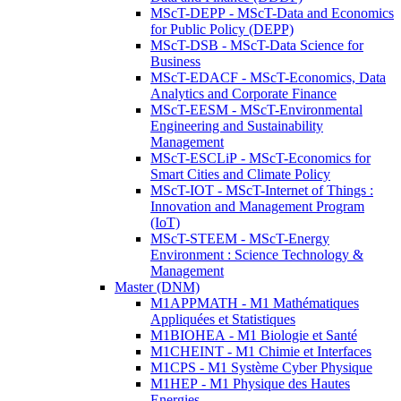
MScT-DEPP - MScT-Data and Economics
for Public Policy (DEPP)
MScT-DSB - MScT-Data Science for
Business
MScT-EDACF - MScT-Economics, Data
Analytics and Corporate Finance
MScT-EESM - MScT-Environmental
Engineering and Sustainability
Management
MScT-ESCLiP - MScT-Economics for
Smart Cities and Climate Policy
MScT-IOT - MScT-Internet of Things :
Innovation and Management Program
(IoT)
MScT-STEEM - MScT-Energy
Environment : Science Technology &
Management
Master (DNM)
M1APPMATH - M1 Mathématiques
Appliquées et Statistiques
M1BIOHEA - M1 Biologie et Santé
M1CHEINT - M1 Chimie et Interfaces
M1CPS - M1 Système Cyber Physique
M1HEP - M1 Physique des Hautes
Energies