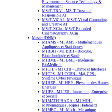
Environment : Science Technology &
Management
MScT-TRAI - MScT-Trust and
Responsible AI
MScT-ViCAI - MScT-Visual Computing
and Creative AI
MScT-XCin - MScT-Extended
Cinematography XCin
Master (DNM)
M1AMS - M1 AMS - Mathématiques
Appliquées et Statistiques
M1BBH - M1 BBH - Biologie,
Biotechnologie et Santé
M1BME - M1 BME - Ingénierie
BioMédicale
M1CHI - M1 CHI - Chimie et Interfaces
M1CPS - M1 CCSN - Maj. CPS -
Système Cyber Physique
M1HEP - M1 HEP - Physique des Hautes
Energies
M1IES - M1 IES - Innovation, Entreprise
et Société
M1MATHJHADA - M1 MJH -
Mathematiques Jacques Hadamard
M1MEC - M1 Mech - Mecanique