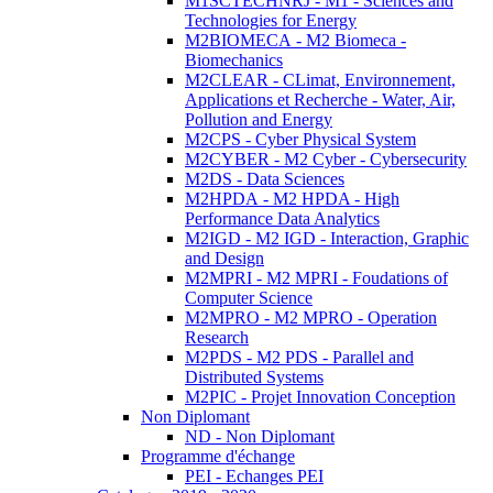
M1SCTECHNRJ - M1 - Sciences and
Technologies for Energy
M2BIOMECA - M2 Biomeca -
Biomechanics
M2CLEAR - CLimat, Environnement,
Applications et Recherche - Water, Air,
Pollution and Energy
M2CPS - Cyber Physical System
M2CYBER - M2 Cyber - Cybersecurity
M2DS - Data Sciences
M2HPDA - M2 HPDA - High
Performance Data Analytics
M2IGD - M2 IGD - Interaction, Graphic
and Design
M2MPRI - M2 MPRI - Foudations of
Computer Science
M2MPRO - M2 MPRO - Operation
Research
M2PDS - M2 PDS - Parallel and
Distributed Systems
M2PIC - Projet Innovation Conception
Non Diplomant
ND - Non Diplomant
Programme d'échange
PEI - Echanges PEI