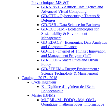
Polytechnique -MSc&T
GD-AIAVC - Artificial Intelligence and
Advanced Visual Computing
GD-CTD - Cybersecurity : Threats &
Defenses
GD-DSB - Data Science for Business
GD-ECOSEM - Ecotechnologies for
Sustainability & Environment
Management
GD-EDACF - Economics, Data Analytics
and Corporate Finance
GD-IOT - Internet of Things : Innovation
and Management Program (IoT)
GD-SCUP - Smart Cities and Urban
Policy
GD-STEEM - Energy Environment :
Science Technology & Management
Catalogue 2017 - 2018
Cycle Ingénieur
X - Diplôme d'ingénieur de l'Ecole
Polytechnique
Master (DNM)
M1QMI - M1 FODQ - Maj. QMI -
Quantique, mathematiques, informatique