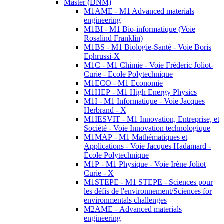
Master (DNM)
M1AME - M1 Advanced materials
engineering
M1BI - M1 Bio-informatique (Voie
Rosalind Franklin)
M1BS - M1 Biologie-Santé - Voie Boris
Ephrussi-X
M1C - M1 Chimie - Voie Fréderic Joliot-
Curie - Ecole Polytechnique
M1ECO - M1 Economie
M1HEP - M1 High Energy Physics
M1I - M1 Informatique - Voie Jacques
Herbrand - X
M1IESVIT - M1 Innovation, Entreprise, et
Société - Voie Innovation technologique
M1MAP - M1 Mathématiques et
Applications - Voie Jacques Hadamard -
École Polytechnique
M1P - M1 Physique - Voie Irène Joliot
Curie - X
M1STEPE - M1 STEPE - Sciences pour
les défis de l'environnement/Sciences for
environmentals challenges
M2AME - Advanced materials
engineering