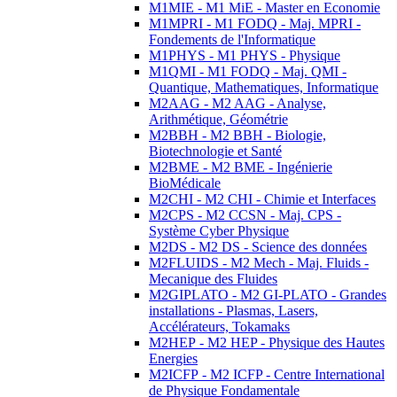
M1MIE - M1 MiE - Master en Economie
M1MPRI - M1 FODQ - Maj. MPRI -
Fondements de l'Informatique
M1PHYS - M1 PHYS - Physique
M1QMI - M1 FODQ - Maj. QMI -
Quantique, Mathematiques, Informatique
M2AAG - M2 AAG - Analyse,
Arithmétique, Géométrie
M2BBH - M2 BBH - Biologie,
Biotechnologie et Santé
M2BME - M2 BME - Ingénierie
BioMédicale
M2CHI - M2 CHI - Chimie et Interfaces
M2CPS - M2 CCSN - Maj. CPS -
Système Cyber Physique
M2DS - M2 DS - Science des données
M2FLUIDS - M2 Mech - Maj. Fluids -
Mecanique des Fluides
M2GIPLATO - M2 GI-PLATO - Grandes
installations - Plasmas, Lasers,
Accélérateurs, Tokamaks
M2HEP - M2 HEP - Physique des Hautes
Energies
M2ICFP - M2 ICFP - Centre International
de Physique Fondamentale