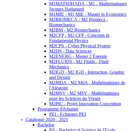
M1MATHJHADA - M1 - Mathematiques
Jacques Hadamard
M1MIE - M1 MiE - Master in Economics
M2BIOMECA - M2 Biomeca -
Biomechanics
M2BM - M2 Biomechanics
M2CFP - M2 CFP - Concepts in
Fundamental Physics
M2CPS - Cyber Physical System
M2DS - Data Sciences
M2ENERG - Master 2 Énergie
M2FLUIDS - M2 Fluids - Fluid
Mechanics
M2IGD - M2 IGD - Interaction, Graphic
and Design
M2MDA - M2 MdA - Mathématiques de
l'Aléatoire
M2MSV - M2 MSV - Mathématiques
pour les Sciences du Vivant
M2PIC - Projet Innovation Conception
Programme d'échange
PEI - Echanges PEI
Catalogue 2020 - 2021
Bachelor
BS - Bachelor of Science de l'Ecole