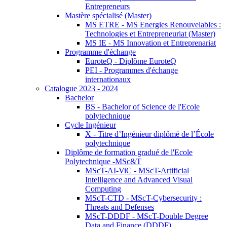
Entrepreneurs
Mastère spécialisé (Master)
MS ETRE - MS Energies Renouvelables :
Technologies et Entrepreneuriat (Master)
MS IE - MS Innovation et Entreprenariat
Programme d'échange
EuroteQ - Diplôme EuroteQ
PEI - Programmes d'échange
internationaux
Catalogue 2023 - 2024
Bachelor
BS - Bachelor of Science de l'Ecole
polytechnique
Cycle Ingénieur
X - Titre d’Ingénieur diplômé de l’École
polytechnique
Diplôme de formation gradué de l'Ecole
Polytechnique -MSc&T
MScT-AI-ViC - MScT-Artificial
Intelligence and Advanced Visual
Computing
MScT-CTD - MScT-Cybersecurity :
Threats and Defenses
MScT-DDDF - MScT-Double Degree
Data and Finance (DDDF)