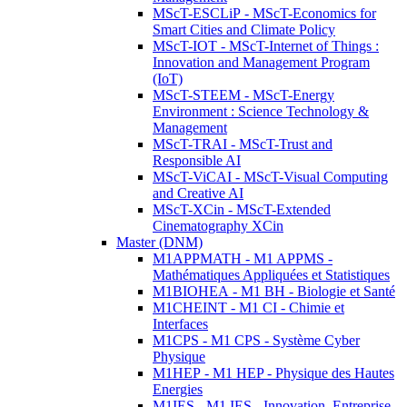
MScT-ESCLiP - MScT-Economics for
Smart Cities and Climate Policy
MScT-IOT - MScT-Internet of Things :
Innovation and Management Program
(IoT)
MScT-STEEM - MScT-Energy
Environment : Science Technology &
Management
MScT-TRAI - MScT-Trust and
Responsible AI
MScT-ViCAI - MScT-Visual Computing
and Creative AI
MScT-XCin - MScT-Extended
Cinematography XCin
Master (DNM)
M1APPMATH - M1 APPMS -
Mathématiques Appliquées et Statistiques
M1BIOHEA - M1 BH - Biologie et Santé
M1CHEINT - M1 CI - Chimie et
Interfaces
M1CPS - M1 CPS - Système Cyber
Physique
M1HEP - M1 HEP - Physique des Hautes
Energies
M1IES - M1 IES - Innovation, Entreprise