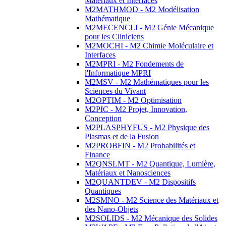
Matériaux et Interfaces
M2MATHMOD - M2 Modélisation
Mathématique
M2MECENCLI - M2 Génie Mécanique
pour les Cliniciens
M2MOCHI - M2 Chimie Moléculaire et
Interfaces
M2MPRI - M2 Fondements de
l'Informatique MPRI
M2MSV - M2 Mathématiques pour les
Sciences du Vivant
M2OPTIM - M2 Optimisation
M2PIC - M2 Projet, Innovation,
Conception
M2PLASPHYFUS - M2 Physique des
Plasmas et de la Fusion
M2PROBFIN - M2 Probabilités et
Finance
M2QNSLMT - M2 Quantique, Lumière,
Matériaux et Nanosciences
M2QUANTDEV - M2 Dispositifs
Quantiques
M2SMNO - M2 Science des Matériaux et
des Nano-Objets
M2SOLIDS - M2 Mécanique des Solides