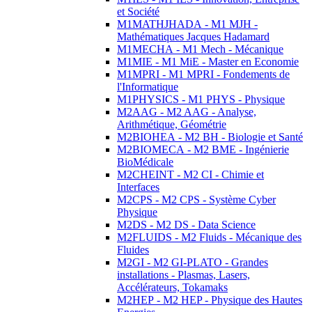
et Société
M1MATHJHADA - M1 MJH -
Mathématiques Jacques Hadamard
M1MECHA - M1 Mech - Mécanique
M1MIE - M1 MiE - Master en Economie
M1MPRI - M1 MPRI - Fondements de
l'Informatique
M1PHYSICS - M1 PHYS - Physique
M2AAG - M2 AAG - Analyse,
Arithmétique, Géométrie
M2BIOHEA - M2 BH - Biologie et Santé
M2BIOMECA - M2 BME - Ingénierie
BioMédicale
M2CHEINT - M2 CI - Chimie et
Interfaces
M2CPS - M2 CPS - Système Cyber
Physique
M2DS - M2 DS - Data Science
M2FLUIDS - M2 Fluids - Mécanique des
Fluides
M2GI - M2 GI-PLATO - Grandes
installations - Plasmas, Lasers,
Accélérateurs, Tokamaks
M2HEP - M2 HEP - Physique des Hautes