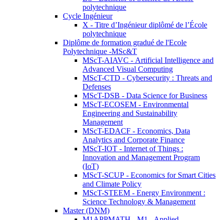
polytechnique
Cycle Ingénieur
X - Titre d’Ingénieur diplômé de l’École
polytechnique
Diplôme de formation gradué de l'Ecole
Polytechnique -MSc&T
MScT-AIAVC - Artificial Intelligence and
Advanced Visual Computing
MScT-CTD - Cybersecurity : Threats and
Defenses
MScT-DSB - Data Science for Business
MScT-ECOSEM - Environmental
Engineering and Sustainability
Management
MScT-EDACF - Economics, Data
Analytics and Corporate Finance
MScT-IOT - Internet of Things :
Innovation and Management Program
(IoT)
MScT-SCUP - Economics for Smart Cities
and Climate Policy
MScT-STEEM - Energy Environment :
Science Technology & Management
Master (DNM)
M1APPMATH - M1 - Applied