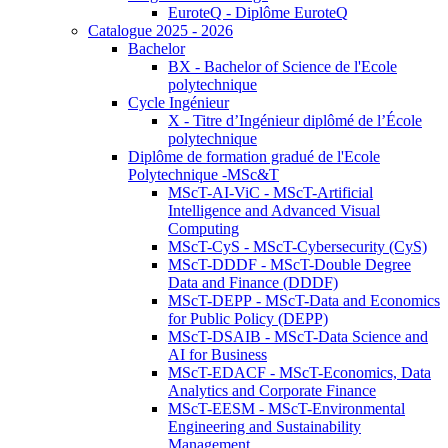
EuroteQ - Diplôme EuroteQ
Catalogue 2025 - 2026
Bachelor
BX - Bachelor of Science de l'Ecole
polytechnique
Cycle Ingénieur
X - Titre d’Ingénieur diplômé de l’École
polytechnique
Diplôme de formation gradué de l'Ecole
Polytechnique -MSc&T
MScT-AI-ViC - MScT-Artificial
Intelligence and Advanced Visual
Computing
MScT-CyS - MScT-Cybersecurity (CyS)
MScT-DDDF - MScT-Double Degree
Data and Finance (DDDF)
MScT-DEPP - MScT-Data and Economics
for Public Policy (DEPP)
MScT-DSAIB - MScT-Data Science and
AI for Business
MScT-EDACF - MScT-Economics, Data
Analytics and Corporate Finance
MScT-EESM - MScT-Environmental
Engineering and Sustainability
Management