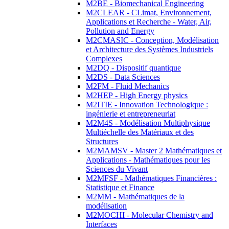
M2BE - Biomechanical Engineering
M2CLEAR - CLimat, Environnement,
Applications et Recherche - Water, Air,
Pollution and Energy
M2CMASIC - Conception, Modélisation
et Architecture des Systèmes Industriels
Complexes
M2DQ - Dispositif quantique
M2DS - Data Sciences
M2FM - Fluid Mechanics
M2HEP - High Energy physics
M2ITIE - Innovation Technologique :
ingénierie et entrepreneuriat
M2M4S - Modélisation Multiphysique
Multiéchelle des Matériaux et des
Structures
M2MAMSV - Master 2 Mathématiques et
Applications - Mathématiques pour les
Sciences du Vivant
M2MFSF - Mathématiques Financières :
Statistique et Finance
M2MM - Mathématiques de la
modélisation
M2MOCHI - Molecular Chemistry and
Interfaces