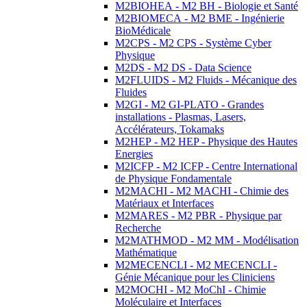
M2BIOHEA - M2 BH - Biologie et Santé
M2BIOMECA - M2 BME - Ingénierie
BioMédicale
M2CPS - M2 CPS - Système Cyber
Physique
M2DS - M2 DS - Data Science
M2FLUIDS - M2 Fluids - Mécanique des
Fluides
M2GI - M2 GI-PLATO - Grandes
installations - Plasmas, Lasers,
Accélérateurs, Tokamaks
M2HEP - M2 HEP - Physique des Hautes
Energies
M2ICFP - M2 ICFP - Centre International
de Physique Fondamentale
M2MACHI - M2 MACHI - Chimie des
Matériaux et Interfaces
M2MARES - M2 PBR - Physique par
Recherche
M2MATHMOD - M2 MM - Modélisation
Mathématique
M2MECENCLI - M2 MECENCLI -
Génie Mécanique pour les Cliniciens
M2MOCHI - M2 MoChI - Chimie
Moléculaire et Interfaces