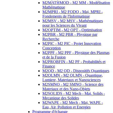
M2MATHMOD - M2 MM - Modélisation
Mathématique
M2MPRI - M2 FODQ - Maj. MPRI -
Fondements de l'Informatique
M2MSV - M2 MSV - Mathématiques
pour les Sciences du Vivant
M2OPTIM - M2 OPT - Optimisation
M2PBR - M2 PBR - Physique par
Recherche
M2PIC - M2 PIC - Projet Innovation
Conception
M2PPF - M2 PPF - Physique des Plasmas
et de la Fusion
M2PROBFIN - M2 PF - Probabilités et
Finance
M2QD - M2 QD - Dispositifs Quantiques
M2QLMN - M2 QLMN - Quantique,
Lumiere, Materiaux et Nanosciences
M2SMNO - M2 SMNO - Science des
Materiaux et des Nano-Objets
M2SOLIDS - M2 Mech - Maj. Solids -
Mecanique des Solides
M2WAPE - M2 Mech - Maj. WAPE -
Eau, Air, Pollution et Energies
Programme d'échange