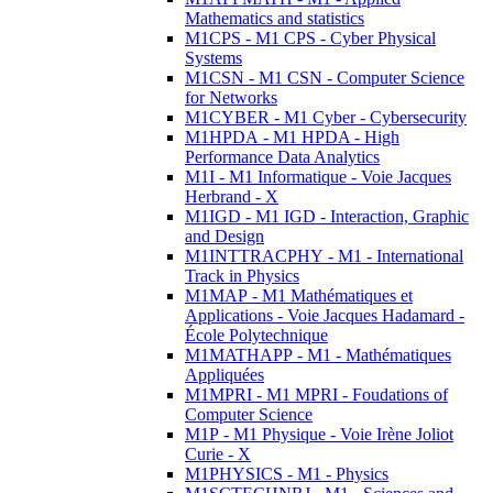
Mathematics and statistics
M1CPS - M1 CPS - Cyber Physical
Systems
M1CSN - M1 CSN - Computer Science
for Networks
M1CYBER - M1 Cyber - Cybersecurity
M1HPDA - M1 HPDA - High
Performance Data Analytics
M1I - M1 Informatique - Voie Jacques
Herbrand - X
M1IGD - M1 IGD - Interaction, Graphic
and Design
M1INTTRACPHY - M1 - International
Track in Physics
M1MAP - M1 Mathématiques et
Applications - Voie Jacques Hadamard -
École Polytechnique
M1MATHAPP - M1 - Mathématiques
Appliquées
M1MPRI - M1 MPRI - Foudations of
Computer Science
M1P - M1 Physique - Voie Irène Joliot
Curie - X
M1PHYSICS - M1 - Physics