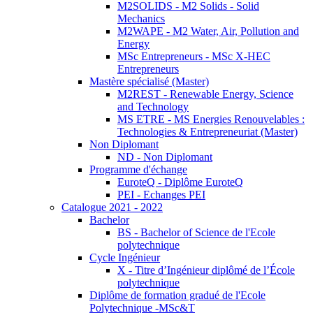
M2SOLIDS - M2 Solids - Solid
Mechanics
M2WAPE - M2 Water, Air, Pollution and
Energy
MSc Entrepreneurs - MSc X-HEC
Entrepreneurs
Mastère spécialisé (Master)
M2REST - Renewable Energy, Science
and Technology
MS ETRE - MS Energies Renouvelables :
Technologies & Entrepreneuriat (Master)
Non Diplomant
ND - Non Diplomant
Programme d'échange
EuroteQ - Diplôme EuroteQ
PEI - Echanges PEI
Catalogue 2021 - 2022
Bachelor
BS - Bachelor of Science de l'Ecole
polytechnique
Cycle Ingénieur
X - Titre d’Ingénieur diplômé de l’École
polytechnique
Diplôme de formation gradué de l'Ecole
Polytechnique -MSc&T