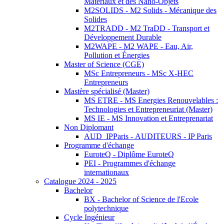
Matériaux et des Nano-Objets
M2SOLIDS - M2 Solids - Mécanique des
Solides
M2TRADD - M2 TraDD - Transport et
Développement Durable
M2WAPE - M2 WAPE - Eau, Air,
Pollution et Énergies
Master of Science (CGE)
MSc Entrepreneurs - MSc X-HEC
Entrepreneurs
Mastère spécialisé (Master)
MS ETRE - MS Energies Renouvelables :
Technologies et Entrepreneuriat (Master)
MS IE - MS Innovation et Entreprenariat
Non Diplomant
AUD_IPParis - AUDITEURS - IP Paris
Programme d'échange
EuroteQ - Diplôme EuroteQ
PEI - Programmes d'échange
internationaux
Catalogue 2024 - 2025
Bachelor
BX - Bachelor of Science de l'Ecole
polytechnique
Cycle Ingénieur