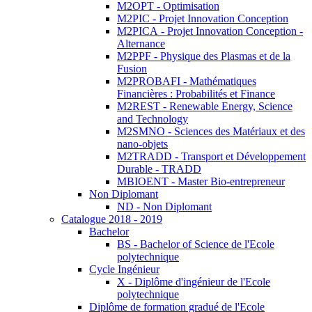
M2OPT - Optimisation
M2PIC - Projet Innovation Conception
M2PICA - Projet Innovation Conception -
Alternance
M2PPF - Physique des Plasmas et de la
Fusion
M2PROBAFI - Mathématiques
Financières : Probabilités et Finance
M2REST - Renewable Energy, Science
and Technology
M2SMNO - Sciences des Matériaux et des
nano-objets
M2TRADD - Transport et Développement
Durable - TRADD
MBIOENT - Master Bio-entrepreneur
Non Diplomant
ND - Non Diplomant
Catalogue 2018 - 2019
Bachelor
BS - Bachelor of Science de l'Ecole
polytechnique
Cycle Ingénieur
X - Diplôme d'ingénieur de l'Ecole
polytechnique
Diplôme de formation gradué de l'Ecole