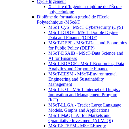
Cycle Ingénieur
X - Titre d’Ingénieur diplômé de l’École
polytechnique
Diplôme de formation gradué de l'Ecole
Polytechnique -MSc&T
MScT-CyS - MScT-Cybersecurity (CyS)
MScT-DDDF - MScT-Double Degree
Data and Finance (DDDF)
MScT-DEPP - MScT-Data and Economics
for Public Policy (DEPP)
MScT-DSAIB - MScT-Data Science and
AI for Business
MScT-EDACF - MScT-Economics, Data
Analytics and Corporate Finance
MScT-EESM - MScT-Environmental
Engineering and Sustainability
Management
MScT-IOT - MScT-Internet of Things :
Innovation and Management Program
(IoT)
MScT-LLGA - Track : Large Language
Models, Graphs and Applications
MScT-MaQI - AI for Markets and
Quantitative Investment (AI-MaQI)
MScT-STEEM - MScT-Energy