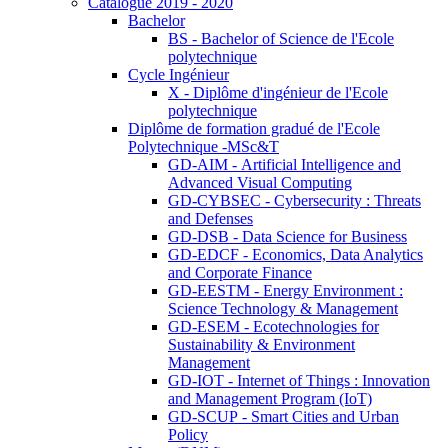
Catalogue 2019 - 2020
Bachelor
BS - Bachelor of Science de l'Ecole
polytechnique
Cycle Ingénieur
X - Diplôme d'ingénieur de l'Ecole
polytechnique
Diplôme de formation gradué de l'Ecole
Polytechnique -MSc&T
GD-AIM - Artificial Intelligence and
Advanced Visual Computing
GD-CYBSEC - Cybersecurity : Threats
and Defenses
GD-DSB - Data Science for Business
GD-EDCF - Economics, Data Analytics
and Corporate Finance
GD-EESTM - Energy Environment :
Science Technology & Management
GD-ESEM - Ecotechnologies for
Sustainability & Environment
Management
GD-IOT - Internet of Things : Innovation
and Management Program (IoT)
GD-SCUP - Smart Cities and Urban
Policy