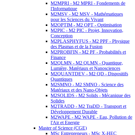
M2MPRI - M2 MPRI - Fondements de
l'Informatique
M2MSV - M2 MSV - Mathématiques
pour les Sciences du Vivant
M2OPTIM - M2 OPT - Optimisation
M2PIC - M2 PIC - Projet, Innovation,
Conception
M2PLASPHYFUS - M2 PPF - Physique
des Plasmas et de la Fusion
M2PROBFIN - M2 PF - Probabilités et
Finance
M2QLMN - M2 QLMN - Quantique,
Lumière, Matériaux et Nanosciences
M2QUANTDEV - M2 QD - Dispositifs
Quantiques
M2SMNO - M2 SMNO - Science des
Matériaux et des Nano-Objets
M2SOLIDS - M2 Solids - Mécanique des
Solides
M2TRADD - M2 TraDD - Transport et
Développement Durable
M2WAPE - M2 WAPE - Eau, Pollution de
l'Air et Energie
Master of Science (CGE)
MSc Entrepreneurs - MSc X-HEC