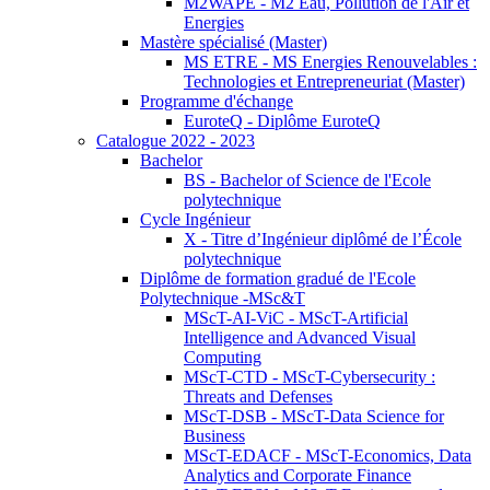
M2WAPE - M2 Eau, Pollution de l'Air et
Energies
Mastère spécialisé (Master)
MS ETRE - MS Energies Renouvelables :
Technologies et Entrepreneuriat (Master)
Programme d'échange
EuroteQ - Diplôme EuroteQ
Catalogue 2022 - 2023
Bachelor
BS - Bachelor of Science de l'Ecole
polytechnique
Cycle Ingénieur
X - Titre d’Ingénieur diplômé de l’École
polytechnique
Diplôme de formation gradué de l'Ecole
Polytechnique -MSc&T
MScT-AI-ViC - MScT-Artificial
Intelligence and Advanced Visual
Computing
MScT-CTD - MScT-Cybersecurity :
Threats and Defenses
MScT-DSB - MScT-Data Science for
Business
MScT-EDACF - MScT-Economics, Data
Analytics and Corporate Finance