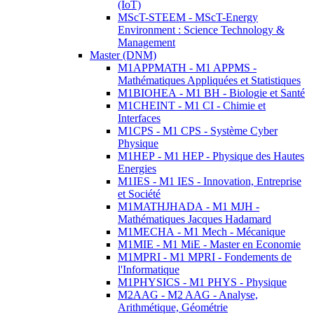
(IoT)
MScT-STEEM - MScT-Energy
Environment : Science Technology &
Management
Master (DNM)
M1APPMATH - M1 APPMS -
Mathématiques Appliquées et Statistiques
M1BIOHEA - M1 BH - Biologie et Santé
M1CHEINT - M1 CI - Chimie et
Interfaces
M1CPS - M1 CPS - Système Cyber
Physique
M1HEP - M1 HEP - Physique des Hautes
Energies
M1IES - M1 IES - Innovation, Entreprise
et Société
M1MATHJHADA - M1 MJH -
Mathématiques Jacques Hadamard
M1MECHA - M1 Mech - Mécanique
M1MIE - M1 MiE - Master en Economie
M1MPRI - M1 MPRI - Fondements de
l'Informatique
M1PHYSICS - M1 PHYS - Physique
M2AAG - M2 AAG - Analyse,
Arithmétique, Géométrie