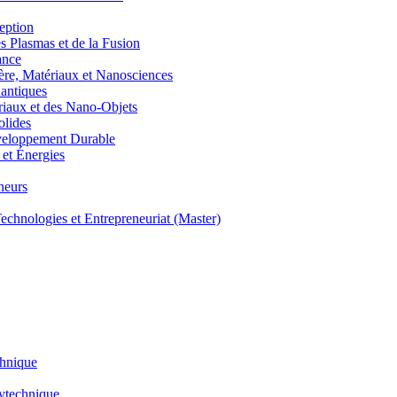
eption
lasmas et de la Fusion
ance
, Matériaux et Nanosciences
ntiques
aux et des Nano-Objets
lides
eloppement Durable
et Énergies
neurs
hnologies et Entrepreneuriat (Master)
chnique
lytechnique