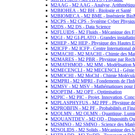
M2AAG - M2 AAG - Analyse, Arithmétique
M2BIOHEA - M2 BH - Biologie et Santé
M2BIOMECA - M2 BME - Ingénierie BioM
M2CPS - M2 CPS - Système Cyber Physiq
M2DS - M2 DS - Data Science
M2FLUIDS - M2 Fluids - Mécanique des Fl
M2GI - M2 GI-PLATO - Grandes installation
M2HEP - M2 HEP - Physique des Hautes E
M2ICFP - M2 ICFP - Centre International 
M2MACHI - M2 MACHI - Chimie des Matéri
M2MARES - M2 PBR - Physique par Rech
M2MATHMOD - M2 MM - Modélisation M
M2MECENCLI - M2 MECENCLI - Génie Méc
M2MOCHI - M2 MoChI - Chimie Moléculaire
M2MPRI - M2 MPRI - Fondements de l'Inf
M2MSV - M2 MSV - Mathématiques pour le
M2OPTIM - M2 OPT - Optimisation
M2PIC - M2 PIC - Projet, Innovation, Conc
M2PLASPHYFUS - M2 PPF - Physique des P
M2PROBFIN - M2 PF - Probabilités et Fin
M2QLMN - M2 QLMN - Quantique, Lumière
M2QUANTDEV - M2 QD - Dispositifs Qua
M2SMNO - M2 SMNO - Science des Matéri
M2SOLIDS - M2 Solids - Mécanique des So