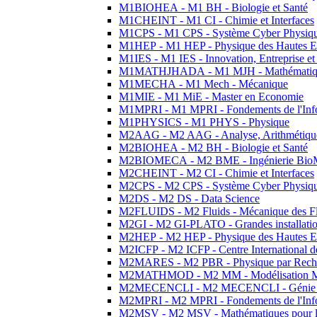
M1BIOHEA - M1 BH - Biologie et Santé
M1CHEINT - M1 CI - Chimie et Interfaces
M1CPS - M1 CPS - Système Cyber Physiq
M1HEP - M1 HEP - Physique des Hautes E
M1IES - M1 IES - Innovation, Entreprise et
M1MATHJHADA - M1 MJH - Mathématiqu
M1MECHA - M1 Mech - Mécanique
M1MIE - M1 MiE - Master en Economie
M1MPRI - M1 MPRI - Fondements de l'Inf
M1PHYSICS - M1 PHYS - Physique
M2AAG - M2 AAG - Analyse, Arithmétique
M2BIOHEA - M2 BH - Biologie et Santé
M2BIOMECA - M2 BME - Ingénierie BioM
M2CHEINT - M2 CI - Chimie et Interfaces
M2CPS - M2 CPS - Système Cyber Physiq
M2DS - M2 DS - Data Science
M2FLUIDS - M2 Fluids - Mécanique des Fl
M2GI - M2 GI-PLATO - Grandes installation
M2HEP - M2 HEP - Physique des Hautes E
M2ICFP - M2 ICFP - Centre International 
M2MARES - M2 PBR - Physique par Rech
M2MATHMOD - M2 MM - Modélisation M
M2MECENCLI - M2 MECENCLI - Génie Méc
M2MPRI - M2 MPRI - Fondements de l'Inf
M2MSV - M2 MSV - Mathématiques pour le