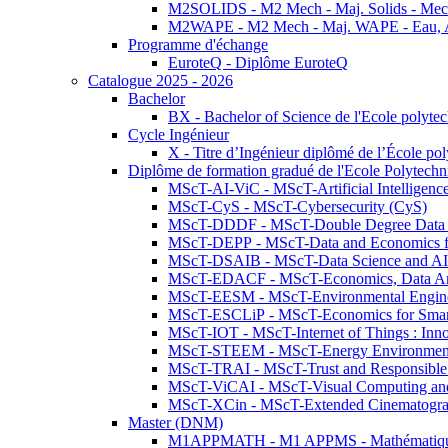
M2SOLIDS - M2 Mech - Maj. Solids - Meca
M2WAPE - M2 Mech - Maj. WAPE - Eau, Air
Programme d'échange
EuroteQ - Diplôme EuroteQ
Catalogue 2025 - 2026
Bachelor
BX - Bachelor of Science de l'Ecole polyte
Cycle Ingénieur
X - Titre d’Ingénieur diplômé de l’École po
Diplôme de formation gradué de l'Ecole Polytec
MScT-AI-ViC - MScT-Artificial Intelligen
MScT-CyS - MScT-Cybersecurity (CyS)
MScT-DDDF - MScT-Double Degree Data 
MScT-DEPP - MScT-Data and Economics fo
MScT-DSAIB - MScT-Data Science and AI 
MScT-EDACF - MScT-Economics, Data Anal
MScT-EESM - MScT-Environmental Enginee
MScT-ESCLiP - MScT-Economics for Smart 
MScT-IOT - MScT-Internet of Things : Inn
MScT-STEEM - MScT-Energy Environment 
MScT-TRAI - MScT-Trust and Responsible
MScT-ViCAI - MScT-Visual Computing and
MScT-XCin - MScT-Extended Cinematogr
Master (DNM)
M1APPMATH - M1 APPMS - Mathématiques A