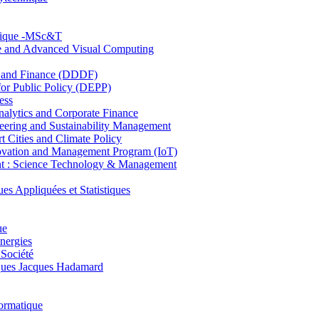
hnique -MSc&T
ce and Advanced Visual Computing
and Finance (DDDF)
r Public Policy (DEPP)
ess
ytics and Corporate Finance
ring and Sustainability Management
Cities and Climate Policy
ovation and Management Program (IoT)
: Science Technology & Management
ppliquées et Statistiques
ue
nergies
 Société
es Jacques Hadamard
ormatique