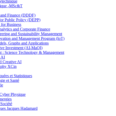
lytechnique
hnique -MSc&T
and Finance (DDDF)
r Public Policy (DEPP)
for Business
ytics and Corporate Finance
ring and Sustainability Management
ovation and Management Program (IoT)
ls, Graphs and Applications
ive Investment (AI-MaQI)
: Science Technology & Management
 AI
 Creative AI
aphy XCin
es et Statistiques
ie et Santé
le
Cyber Physique
nergies
 Société
es Jacques Hadamard