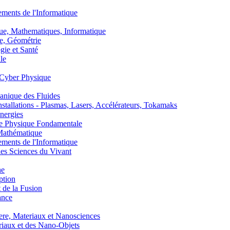
nts de l'Informatique
, Mathematiques, Informatique
, Géométrie
ie et Santé
le
Cyber Physique
nique des Fluides
lations - Plasmas, Lasers, Accélérateurs, Tokamaks
nergies
de Physique Fondamentale
athématique
nts de l'Informatique
s Sciences du Vivant
he
ption
 de la Fusion
ance
, Materiaux et Nanosciences
aux et des Nano-Objets