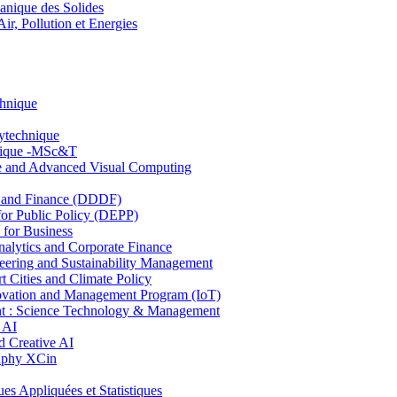
nique des Solides
, Pollution et Energies
chnique
lytechnique
hnique -MSc&T
ce and Advanced Visual Computing
and Finance (DDDF)
r Public Policy (DEPP)
for Business
ytics and Corporate Finance
ring and Sustainability Management
Cities and Climate Policy
ovation and Management Program (IoT)
: Science Technology & Management
 AI
 Creative AI
aphy XCin
ppliquées et Statistiques