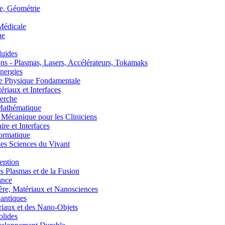
, Géométrie
édicale
ue
uides
s - Plasmas, Lasers, Accélérateurs, Tokamaks
nergies
de Physique Fondamentale
aux et Interfaces
erche
athématique
anique pour les Cliniciens
 et Interfaces
ormatique
s Sciences du Vivant
eption
lasmas et de la Fusion
ance
, Matériaux et Nanosciences
ntiques
aux et des Nano-Objets
lides