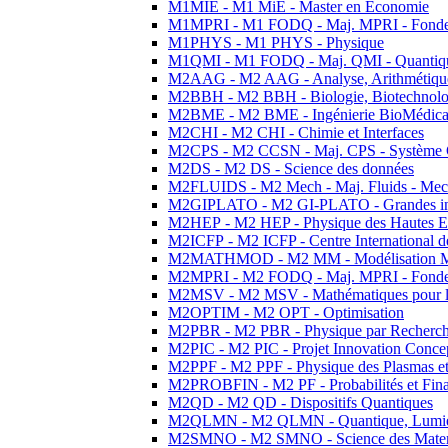
M1MIE - M1 MiE - Master en Economie
M1MPRI - M1 FODQ - Maj. MPRI - Fondeme
M1PHYS - M1 PHYS - Physique
M1QMI - M1 FODQ - Maj. QMI - Quantique
M2AAG - M2 AAG - Analyse, Arithmétique
M2BBH - M2 BBH - Biologie, Biotechnolog
M2BME - M2 BME - Ingénierie BioMédica
M2CHI - M2 CHI - Chimie et Interfaces
M2CPS - M2 CCSN - Maj. CPS - Système 
M2DS - M2 DS - Science des données
M2FLUIDS - M2 Mech - Maj. Fluids - Meca
M2GIPLATO - M2 GI-PLATO - Grandes instal
M2HEP - M2 HEP - Physique des Hautes E
M2ICFP - M2 ICFP - Centre International 
M2MATHMOD - M2 MM - Modélisation M
M2MPRI - M2 FODQ - Maj. MPRI - Fondeme
M2MSV - M2 MSV - Mathématiques pour le
M2OPTIM - M2 OPT - Optimisation
M2PBR - M2 PBR - Physique par Recherc
M2PIC - M2 PIC - Projet Innovation Conce
M2PPF - M2 PPF - Physique des Plasmas et
M2PROBFIN - M2 PF - Probabilités et Fin
M2QD - M2 QD - Dispositifs Quantiques
M2QLMN - M2 QLMN - Quantique, Lumiere
M2SMNO - M2 SMNO - Science des Materi