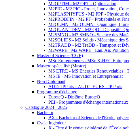
M2OPTIM - M2 OPT - Optimisation
M2PIC - M2 PIC - Projet, Innovation, Conc
M2PLASPHYFUS - M2 PPF - Physique des P
M2PROBFIN - M2 PF - Probabilités et Fin
M2QLMN - M2 QLMN - Quantique, Lumière
M2QUANTDEV - M2 QD - Dispositifs Qua
M2SMNO - M2 SMNO - Science des Matéri
M2SOLIDS - M2 Solids - Mécanique des So
M2TRADD - M2 TraDD - Transport et Dév
M2WAPE - M2 WAPE - Eau, Air, Pollution 
Master of Science (CGE)
MSc Entrepreneurs - MSc X-HEC Entrepre
Mastère spécialisé (Master)
MS ETRE - MS Energies Renouvelables : Tec
MS IE - MS Innovation et Entreprenariat
Non Diplomant
AUD_IPParis - AUDITEURS - IP Paris
Programme d'échange
EuroteQ - Diplôme EuroteQ
PEI - Programmes d'échange internationaux
Catalogue 2024 - 2025
Bachelor
BX - Bachelor of Science de l'Ecole polyte
Cycle Ingénieur
X - Titre d’Ingénieur diplômé de l’École po