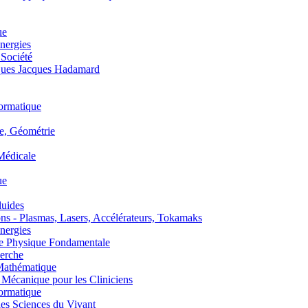
ue
nergies
 Société
es Jacques Hadamard
ormatique
, Géométrie
édicale
ue
uides
s - Plasmas, Lasers, Accélérateurs, Tokamaks
nergies
de Physique Fondamentale
erche
athématique
anique pour les Cliniciens
ormatique
s Sciences du Vivant