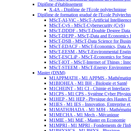
Diplôme d'établissement
X-4A - Diplôme de l'Ecole polytechnique
Diplôme de formation gradué de l'Ecole Polytec
MScT-AI-ViC - MScT-Artificial Intelligen
MScT-CyS - MScT-Cybersecurity (CyS)
MScT-DDDF - MScT-Double Degree Data 
MScT-DEPP - MScT-Data and Economics fo
MScT-DSB - MScT-Data Science for Busin
MScT-EDACF - MScT-Economics, Data Anal
MScT-EESM - MScT-Environmental Enginee
MScT-ESCLiP - MScT-Economics for Smart 
MScT-IOT - MScT-Internet of Things : Inn
MScT-STEEM - MScT-Energy Environment 
Master (DNM)
M1APPMATH - M1 APPMS - Mathématiques A
M1BIOHEA - M1 BH - Biologie et Santé
M1CHEINT - M1 CI - Chimie et Interfaces
M1CPS - M1 CPS - Système Cyber Physiq
M1HEP - M1 HEP - Physique des Hautes E
M1IES - M1 IES - Innovation, Entreprise et
M1MATHJHADA - M1 MJH - Mathématiqu
M1MECHA - M1 Mech - Mécanique
M1MIE - M1 MiE - Master en Economie
M1MPRI - M1 MPRI - Fondements de l'Inf
M1PHYSICS - M1 PHYS - Physique