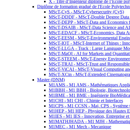
X - Titre d’Ingénieur diplômé de l’École po
Diplôme de formation gradué de l'Ecole Polytec
MScT-CyS - MScT-Cybersecurity (CyS)
MScT-DDDF - MScT-Double Degree Data 
MScT-DEPP - MScT-Data and Economics fo
MScT-DSAIB - MScT-Data Science and AI 
MScT-EDACF - MScT-Economics, Data Anal
MScT-EESM - MScT-Environmental Enginee
MScT-IOT - MScT-Internet of Things : Inn
MScT-LLGA - Track : Large Language Mode
MScT-MaQI - AI for Markets and Quantitat
MScT-STEEM - MScT-Energy Environment 
MScT-TRAI - MScT-Trust and Responsible
MScT-ViCAI - MScT-Visual Computing and
MScT-XCin - MScT-Extended Cinematogr
Master (DNM)
M1AMS - M1 AMS - Mathématiques Appliqué
M1BBH - M1 BBH - Biologie, Biotechnolog
M1BME - M1 BME - Ingénierie BioMédica
M1CHI - M1 CHI - Chimie et Interfaces
M1CPS - M1 CCSN - Maj. CPS - Système 
M1HEP - M1 HEP - Physique des Hautes E
M1IES - M1 IES - Innovation, Entreprise et
M1MATHJHADA - M1 MJH - Mathematiqu
M1MEC - M1 Mech - Mecanique