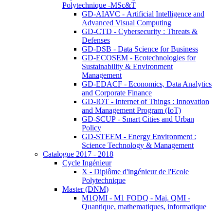
Polytechnique -MSc&T
GD-AIAVC - Artificial Intelligence and
Advanced Visual Computing
GD-CTD - Cybersecurity : Threats &
Defenses
GD-DSB - Data Science for Business
GD-ECOSEM - Ecotechnologies for
Sustainability & Environment
Management
GD-EDACF - Economics, Data Analytics
and Corporate Finance
GD-IOT - Internet of Things : Innovation
and Management Program (IoT)
GD-SCUP - Smart Cities and Urban
Policy
GD-STEEM - Energy Environment :
Science Technology & Management
Catalogue 2017 - 2018
Cycle Ingénieur
X - Diplôme d'ingénieur de l'Ecole
Polytechnique
Master (DNM)
M1QMI - M1 FODQ - Maj. QMI -
Quantique, mathematiques, informatique