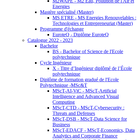
M2WAPE - M2 Eau, Pollution de l'Air et
Energies
Mastère spécialisé (Master)
MS ETRE - MS Energies Renouvelables :
Technologies et Entrepreneuriat (Master)
Programme d'échange
EuroteQ - Diplôme EuroteQ
Catalogue 2022 - 2023
Bachelor
BS - Bachelor of Science de l'Ecole
polytechnique
Cycle Ingénieur
X - Titre d’Ingénieur diplômé de l’École
polytechnique
Diplôme de formation gradué de l'Ecole
Polytechnique -MSc&T
MScT-AI-ViC - MScT-Artificial
Intelligence and Advanced Visual
Computing
MScT-CTD - MScT-Cybersecurity :
Threats and Defenses
MScT-DSB - MScT-Data Science for
Business
MScT-EDACF - MScT-Economics, Data
Analytics and Corporate Finance