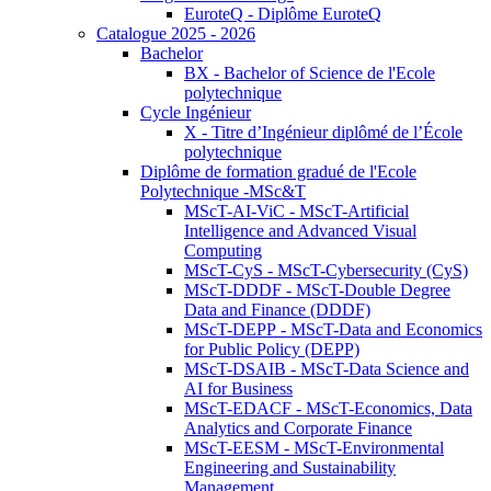
EuroteQ - Diplôme EuroteQ
Catalogue 2025 - 2026
Bachelor
BX - Bachelor of Science de l'Ecole
polytechnique
Cycle Ingénieur
X - Titre d’Ingénieur diplômé de l’École
polytechnique
Diplôme de formation gradué de l'Ecole
Polytechnique -MSc&T
MScT-AI-ViC - MScT-Artificial
Intelligence and Advanced Visual
Computing
MScT-CyS - MScT-Cybersecurity (CyS)
MScT-DDDF - MScT-Double Degree
Data and Finance (DDDF)
MScT-DEPP - MScT-Data and Economics
for Public Policy (DEPP)
MScT-DSAIB - MScT-Data Science and
AI for Business
MScT-EDACF - MScT-Economics, Data
Analytics and Corporate Finance
MScT-EESM - MScT-Environmental
Engineering and Sustainability
Management