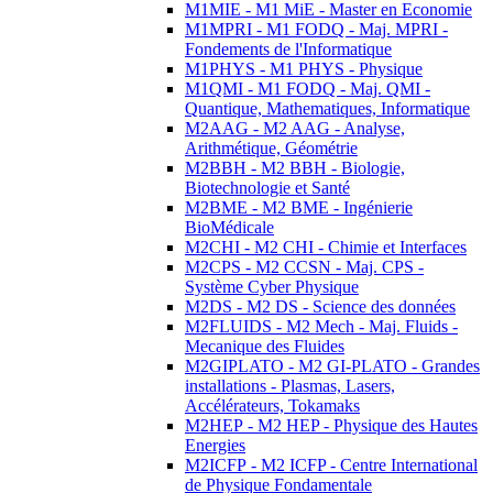
M1MIE - M1 MiE - Master en Economie
M1MPRI - M1 FODQ - Maj. MPRI -
Fondements de l'Informatique
M1PHYS - M1 PHYS - Physique
M1QMI - M1 FODQ - Maj. QMI -
Quantique, Mathematiques, Informatique
M2AAG - M2 AAG - Analyse,
Arithmétique, Géométrie
M2BBH - M2 BBH - Biologie,
Biotechnologie et Santé
M2BME - M2 BME - Ingénierie
BioMédicale
M2CHI - M2 CHI - Chimie et Interfaces
M2CPS - M2 CCSN - Maj. CPS -
Système Cyber Physique
M2DS - M2 DS - Science des données
M2FLUIDS - M2 Mech - Maj. Fluids -
Mecanique des Fluides
M2GIPLATO - M2 GI-PLATO - Grandes
installations - Plasmas, Lasers,
Accélérateurs, Tokamaks
M2HEP - M2 HEP - Physique des Hautes
Energies
M2ICFP - M2 ICFP - Centre International
de Physique Fondamentale