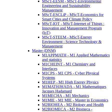
MScT-EESM - MScT-Environmental
Engineering and Sustainability
Management
MScT-ESCLiP - MScT-Economics for
Smart Cities and Climate Policy
MScT-IOT - MScT-Internet of Things :
Innovation and Management Program
(IoT)
MScT-STEEM - MScT-Energy
Environment : Science Technology &
Management
Master (DNM)
M1APPMATH - M1 Applied Mathematics
and statistics
M1CHEINT - M1 Chemistry and
Interfaces
M1CPS - M1 CPS - Cyber Physical
Systems
M1HEP - M1 High Energy Physics
M1MATHJHADA - M1 Mathematiques
Jacques Hadamard
M1MECHA - M1 Mechanics
M1MIE - M1 MIE - Master in Economics
M2BIOHEA - M2 Biology and Health
M2BIOMECA - M2 Biomeca -