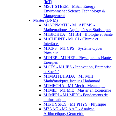
(IoT)
MScT-STEEM - MScT-Energy
Environment : Science Technology &
Management
Master (DNM)
M1APPMATH - M1 APPMS -
Mathématiques Appliquées et Statistiques
M1BIOHEA - M1 BH - Biologie et Santé
M1CHEINT - M1 CI - Chimie et
Interfaces
M1CPS - M1 CPS - Système Cyber
Physique
M1HEP - M1 HEP - Physique des Hautes
Energies
M1IES - M1 IES - Innovation, Entreprise
et Société
M1MATHJHADA - M1 MJH -
Mathématiques Jacques Hadamard
M1MECHA - M1 Mech - Mécanique
M1MIE - M1 MiE - Master en Economie
M1MPRI - M1 MPRI - Fondements de
l'Informatique
M1PHYSICS - M1 PHYS - Physique
M2AAG - M2 AAG - Analyse,
Arithmétique, Géométrie