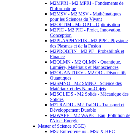
M2MPRI - M2 MPRI - Fondements de
l'Informatique
M2MSV - M2 MSV - Mathématiques
pour les Sciences du Vivant
M2OPTIM - M2 OPT - Optimisation
M2PIC - M2 PIC - Projet, Innovation,
Conception
M2PLASPHYFUS - M2 PPF - Physique
des Plasmas et de la Fusion
M2PROBFIN - M2 PF - Probabilités et
Finance
M2QLMN - M2 QLMN - Quantique,
Lumière, Matériaux et Nanosciences
M2QUANTDEV - M2 QD - Dispositifs
Quantiques
M2SMNO - M2 SMNO - Science des
Matériaux et des Nano-Objets
M2SOLIDS - M2 Solids - Mécanique des
Solides
M2TRADD - M2 TraDD - Transport et
Développement Durable
M2WAPE - M2 WAPE - Eau, Pollution de
l'Air et Energie
Master of Science (CGE)
MSc Entrepreneurs - MSc X-HEC