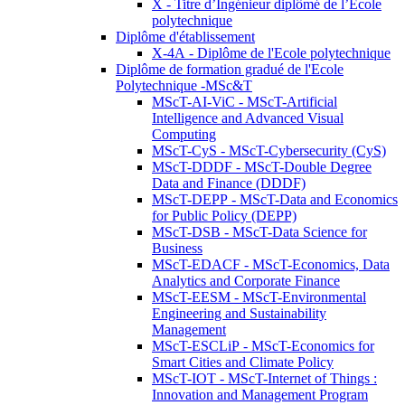
X - Titre d’Ingénieur diplômé de l’École
polytechnique
Diplôme d'établissement
X-4A - Diplôme de l'Ecole polytechnique
Diplôme de formation gradué de l'Ecole
Polytechnique -MSc&T
MScT-AI-ViC - MScT-Artificial
Intelligence and Advanced Visual
Computing
MScT-CyS - MScT-Cybersecurity (CyS)
MScT-DDDF - MScT-Double Degree
Data and Finance (DDDF)
MScT-DEPP - MScT-Data and Economics
for Public Policy (DEPP)
MScT-DSB - MScT-Data Science for
Business
MScT-EDACF - MScT-Economics, Data
Analytics and Corporate Finance
MScT-EESM - MScT-Environmental
Engineering and Sustainability
Management
MScT-ESCLiP - MScT-Economics for
Smart Cities and Climate Policy
MScT-IOT - MScT-Internet of Things :
Innovation and Management Program