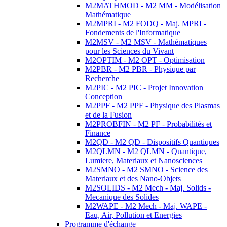
M2MATHMOD - M2 MM - Modélisation
Mathématique
M2MPRI - M2 FODQ - Maj. MPRI -
Fondements de l'Informatique
M2MSV - M2 MSV - Mathématiques
pour les Sciences du Vivant
M2OPTIM - M2 OPT - Optimisation
M2PBR - M2 PBR - Physique par
Recherche
M2PIC - M2 PIC - Projet Innovation
Conception
M2PPF - M2 PPF - Physique des Plasmas
et de la Fusion
M2PROBFIN - M2 PF - Probabilités et
Finance
M2QD - M2 QD - Dispositifs Quantiques
M2QLMN - M2 QLMN - Quantique,
Lumiere, Materiaux et Nanosciences
M2SMNO - M2 SMNO - Science des
Materiaux et des Nano-Objets
M2SOLIDS - M2 Mech - Maj. Solids -
Mecanique des Solides
M2WAPE - M2 Mech - Maj. WAPE -
Eau, Air, Pollution et Energies
Programme d'échange