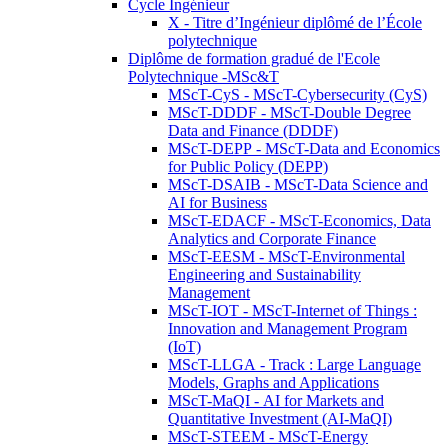
Cycle Ingénieur
X - Titre d’Ingénieur diplômé de l’École
polytechnique
Diplôme de formation gradué de l'Ecole
Polytechnique -MSc&T
MScT-CyS - MScT-Cybersecurity (CyS)
MScT-DDDF - MScT-Double Degree
Data and Finance (DDDF)
MScT-DEPP - MScT-Data and Economics
for Public Policy (DEPP)
MScT-DSAIB - MScT-Data Science and
AI for Business
MScT-EDACF - MScT-Economics, Data
Analytics and Corporate Finance
MScT-EESM - MScT-Environmental
Engineering and Sustainability
Management
MScT-IOT - MScT-Internet of Things :
Innovation and Management Program
(IoT)
MScT-LLGA - Track : Large Language
Models, Graphs and Applications
MScT-MaQI - AI for Markets and
Quantitative Investment (AI-MaQI)
MScT-STEEM - MScT-Energy