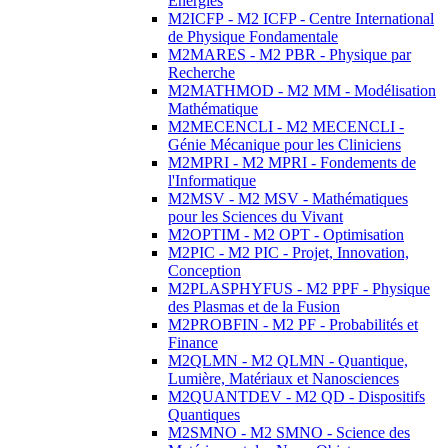
Energies
M2ICFP - M2 ICFP - Centre International
de Physique Fondamentale
M2MARES - M2 PBR - Physique par
Recherche
M2MATHMOD - M2 MM - Modélisation
Mathématique
M2MECENCLI - M2 MECENCLI -
Génie Mécanique pour les Cliniciens
M2MPRI - M2 MPRI - Fondements de
l'Informatique
M2MSV - M2 MSV - Mathématiques
pour les Sciences du Vivant
M2OPTIM - M2 OPT - Optimisation
M2PIC - M2 PIC - Projet, Innovation,
Conception
M2PLASPHYFUS - M2 PPF - Physique
des Plasmas et de la Fusion
M2PROBFIN - M2 PF - Probabilités et
Finance
M2QLMN - M2 QLMN - Quantique,
Lumière, Matériaux et Nanosciences
M2QUANTDEV - M2 QD - Dispositifs
Quantiques
M2SMNO - M2 SMNO - Science des