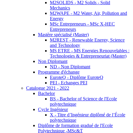
M2SOLIDS - M2 Solids - Solid
Mechanics
M2WAPE - M2 Water, Air, Pollution and
Energy
MSc Entrepreneurs - MSc X-HEC
Entrepreneurs
Mastère spécialisé (Master)
M2REST - Renewable Energy, Science
and Technology
MS ETRE - MS Energies Renouvelables :
Technologies & Entrepreneuriat (Master)
Non Diplomant
ND - Non Diplomant
Programme d'échange
EuroteQ - Diplôme EuroteQ
PEI - Echanges PEI
Catalogue 2021 - 2022
Bachelor
BS - Bachelor of Science de l'Ecole
polytechnique
Cycle Ingénieur
X - Titre d’Ingénieur diplômé de l’École
polytechnique
Diplôme de formation gradué de l'Ecole
Polytechnique -MSc&T