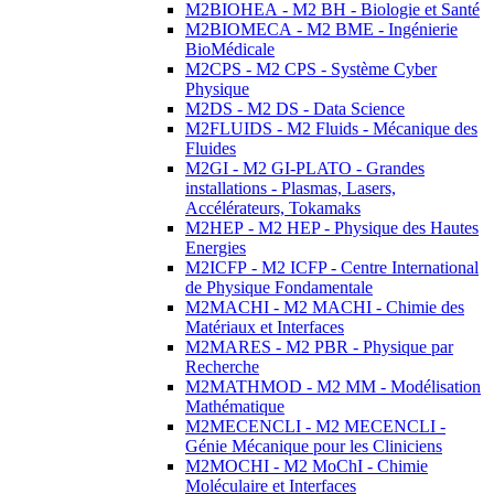
M2BIOHEA - M2 BH - Biologie et Santé
M2BIOMECA - M2 BME - Ingénierie
BioMédicale
M2CPS - M2 CPS - Système Cyber
Physique
M2DS - M2 DS - Data Science
M2FLUIDS - M2 Fluids - Mécanique des
Fluides
M2GI - M2 GI-PLATO - Grandes
installations - Plasmas, Lasers,
Accélérateurs, Tokamaks
M2HEP - M2 HEP - Physique des Hautes
Energies
M2ICFP - M2 ICFP - Centre International
de Physique Fondamentale
M2MACHI - M2 MACHI - Chimie des
Matériaux et Interfaces
M2MARES - M2 PBR - Physique par
Recherche
M2MATHMOD - M2 MM - Modélisation
Mathématique
M2MECENCLI - M2 MECENCLI -
Génie Mécanique pour les Cliniciens
M2MOCHI - M2 MoChI - Chimie
Moléculaire et Interfaces