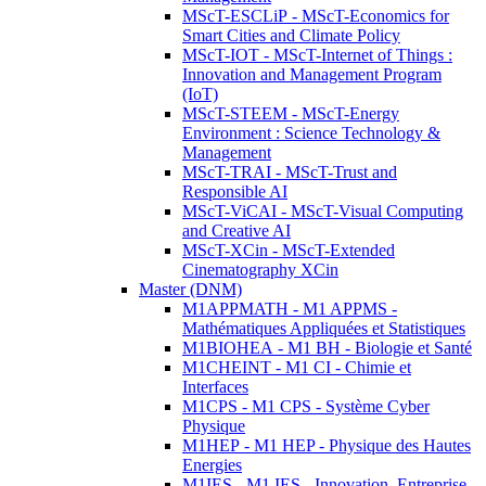
MScT-ESCLiP - MScT-Economics for
Smart Cities and Climate Policy
MScT-IOT - MScT-Internet of Things :
Innovation and Management Program
(IoT)
MScT-STEEM - MScT-Energy
Environment : Science Technology &
Management
MScT-TRAI - MScT-Trust and
Responsible AI
MScT-ViCAI - MScT-Visual Computing
and Creative AI
MScT-XCin - MScT-Extended
Cinematography XCin
Master (DNM)
M1APPMATH - M1 APPMS -
Mathématiques Appliquées et Statistiques
M1BIOHEA - M1 BH - Biologie et Santé
M1CHEINT - M1 CI - Chimie et
Interfaces
M1CPS - M1 CPS - Système Cyber
Physique
M1HEP - M1 HEP - Physique des Hautes
Energies
M1IES - M1 IES - Innovation, Entreprise