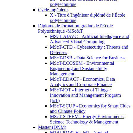
polytechnique
Cycle Ingénieur
X - Titre d’Ingénieur diplômé de l’École
polytechnique
Diplôme de formation gradué de l'Ecole
Polytechnique -MSc&T
MScT-AIAVC - Artificial Intelligence and
Advanced Visual Computing
MScT-CTD - Cybersecurity : Threats and
Defenses
MScT-DSB - Data Science for Business
MScT-ECOSEM - Environmental
Engineering and Sustainability
Management
MScT-EDACF - Economics, Data
Analytics and Corporate Finance
MScT-IOT - Internet of Things :
Innovation and Management Program
(IoT)
MScT-SCUP - Economics for Smart Cities
and Climate Policy
MScT-STEEM - Energy Environment :
Science Technology & Management
Master (DNM)
M1APPMATH - M1 - Applied