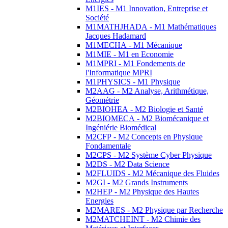
M1IES - M1 Innovation, Entreprise et
Société
M1MATHJHADA - M1 Mathématiques
Jacques Hadamard
M1MECHA - M1 Mécanique
M1MIE - M1 en Economie
M1MPRI - M1 Fondements de
l'Informatique MPRI
M1PHYSICS - M1 Physique
M2AAG - M2 Analyse, Arithmétique,
Géométrie
M2BIOHEA - M2 Biologie et Santé
M2BIOMECA - M2 Biomécanique et
Ingéniérie Biomédical
M2CFP - M2 Concepts en Physique
Fondamentale
M2CPS - M2 Système Cyber Physique
M2DS - M2 Data Science
M2FLUIDS - M2 Mécanique des Fluides
M2GI - M2 Grands Instruments
M2HEP - M2 Physique des Hautes
Energies
M2MARES - M2 Physique par Recherche
M2MATCHEINT - M2 Chimie des