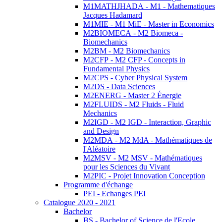
M1MATHJHADA - M1 - Mathematiques
Jacques Hadamard
M1MIE - M1 MiE - Master in Economics
M2BIOMECA - M2 Biomeca -
Biomechanics
M2BM - M2 Biomechanics
M2CFP - M2 CFP - Concepts in
Fundamental Physics
M2CPS - Cyber Physical System
M2DS - Data Sciences
M2ENERG - Master 2 Énergie
M2FLUIDS - M2 Fluids - Fluid
Mechanics
M2IGD - M2 IGD - Interaction, Graphic
and Design
M2MDA - M2 MdA - Mathématiques de
l'Aléatoire
M2MSV - M2 MSV - Mathématiques
pour les Sciences du Vivant
M2PIC - Projet Innovation Conception
Programme d'échange
PEI - Echanges PEI
Catalogue 2020 - 2021
Bachelor
BS - Bachelor of Science de l'Ecole