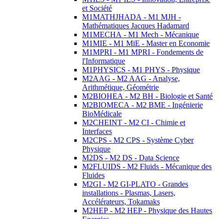
et Société
M1MATHJHADA - M1 MJH -
Mathématiques Jacques Hadamard
M1MECHA - M1 Mech - Mécanique
M1MIE - M1 MiE - Master en Economie
M1MPRI - M1 MPRI - Fondements de
l'Informatique
M1PHYSICS - M1 PHYS - Physique
M2AAG - M2 AAG - Analyse,
Arithmétique, Géométrie
M2BIOHEA - M2 BH - Biologie et Santé
M2BIOMECA - M2 BME - Ingénierie
BioMédicale
M2CHEINT - M2 CI - Chimie et
Interfaces
M2CPS - M2 CPS - Système Cyber
Physique
M2DS - M2 DS - Data Science
M2FLUIDS - M2 Fluids - Mécanique des
Fluides
M2GI - M2 GI-PLATO - Grandes
installations - Plasmas, Lasers,
Accélérateurs, Tokamaks
M2HEP - M2 HEP - Physique des Hautes