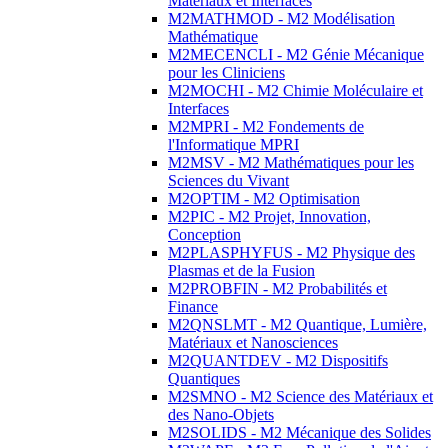
Matériaux et Interfaces
M2MATHMOD - M2 Modélisation
Mathématique
M2MECENCLI - M2 Génie Mécanique
pour les Cliniciens
M2MOCHI - M2 Chimie Moléculaire et
Interfaces
M2MPRI - M2 Fondements de
l'Informatique MPRI
M2MSV - M2 Mathématiques pour les
Sciences du Vivant
M2OPTIM - M2 Optimisation
M2PIC - M2 Projet, Innovation,
Conception
M2PLASPHYFUS - M2 Physique des
Plasmas et de la Fusion
M2PROBFIN - M2 Probabilités et
Finance
M2QNSLMT - M2 Quantique, Lumière,
Matériaux et Nanosciences
M2QUANTDEV - M2 Dispositifs
Quantiques
M2SMNO - M2 Science des Matériaux et
des Nano-Objets
M2SOLIDS - M2 Mécanique des Solides