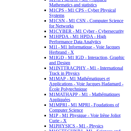
Mathematics and statistics
M1CPS - M1 CPS - Cyber Physical
Systems
M1CSN - M1 CSN - Computer Science
for Networks
M1CYBER - M1 Cyber - Cybersecurity
M1HPDA - M1 HPDA - High
Performance Data Analytics
M1I - M1 Informatique - Voie Jacques
Herbrand - X
M1IGD - M1 IGD - Interaction, Graphic
and Design
M1INTTRACPHY - M1 - International
Track in Physics
M1MAP - M1 Mathématiques et
Applications - Voie Jacques Hadamard -
École Polytechnique
M1MATHAPP - M1 - Mathématiques
Appliquées
M1MPRI - M1 MPRI - Foudations of
Computer Science
M1P - M1 Physique - Voie Irène Joliot
Curie - X
M1PHYSICS - M1 - Physics