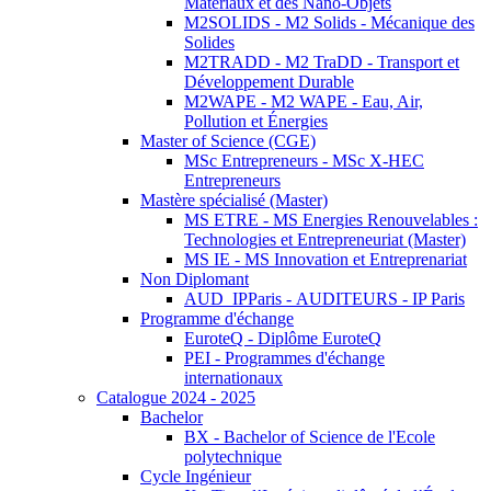
Matériaux et des Nano-Objets
M2SOLIDS - M2 Solids - Mécanique des
Solides
M2TRADD - M2 TraDD - Transport et
Développement Durable
M2WAPE - M2 WAPE - Eau, Air,
Pollution et Énergies
Master of Science (CGE)
MSc Entrepreneurs - MSc X-HEC
Entrepreneurs
Mastère spécialisé (Master)
MS ETRE - MS Energies Renouvelables :
Technologies et Entrepreneuriat (Master)
MS IE - MS Innovation et Entreprenariat
Non Diplomant
AUD_IPParis - AUDITEURS - IP Paris
Programme d'échange
EuroteQ - Diplôme EuroteQ
PEI - Programmes d'échange
internationaux
Catalogue 2024 - 2025
Bachelor
BX - Bachelor of Science de l'Ecole
polytechnique
Cycle Ingénieur