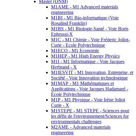
Master (DNM)
M1AME - M1 Advanced materials
engineering
M1BI - M1 Bio-informatique (Voie
Rosalind Franklin)
M1BS - M1 Biologie-Santé - Voie Boris
Ephrussi-X
M1C - M1 Chimie - Voie Fréderic Joliot-
Curie - Ecole Polytechnique
M1ECO - M1 Economie
M1HEP - M1 High Energy Physics
M1I - M1 Informatique - Voie Jacques
Herbrand - X
M1IESVIT - M1 Innovation, Entreprise, et
Société - Voie Innovation technologique
M1MAP - M1 Mathématiques et
Applications - Voie Jacques Hadamard -
École Polytechnique
M1P - M1 Physique - Voie Irène Joliot
Curie - X
M1STEPE - M1 STEPE - Sciences pour
les défis de l'environnement/Sciences for
environmentals challenges
M2AME - Advanced materials
engineering