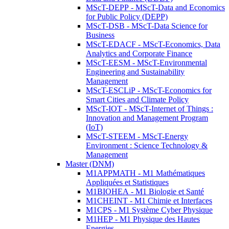
MScT-DEPP - MScT-Data and Economics
for Public Policy (DEPP)
MScT-DSB - MScT-Data Science for
Business
MScT-EDACF - MScT-Economics, Data
Analytics and Corporate Finance
MScT-EESM - MScT-Environmental
Engineering and Sustainability
Management
MScT-ESCLiP - MScT-Economics for
Smart Cities and Climate Policy
MScT-IOT - MScT-Internet of Things :
Innovation and Management Program
(IoT)
MScT-STEEM - MScT-Energy
Environment : Science Technology &
Management
Master (DNM)
M1APPMATH - M1 Mathématiques
Appliquées et Statistiques
M1BIOHEA - M1 Biologie et Santé
M1CHEINT - M1 Chimie et Interfaces
M1CPS - M1 Système Cyber Physique
M1HEP - M1 Physique des Hautes
Energies