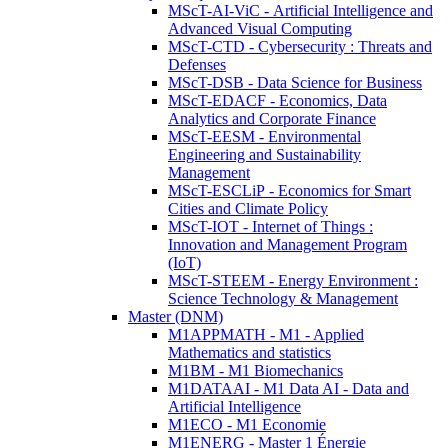
MScT-AI-ViC - Artificial Intelligence and
Advanced Visual Computing
MScT-CTD - Cybersecurity : Threats and
Defenses
MScT-DSB - Data Science for Business
MScT-EDACF - Economics, Data
Analytics and Corporate Finance
MScT-EESM - Environmental
Engineering and Sustainability
Management
MScT-ESCLiP - Economics for Smart
Cities and Climate Policy
MScT-IOT - Internet of Things :
Innovation and Management Program
(IoT)
MScT-STEEM - Energy Environment :
Science Technology & Management
Master (DNM)
M1APPMATH - M1 - Applied
Mathematics and statistics
M1BM - M1 Biomechanics
M1DATAAI - M1 Data AI - Data and
Artificial Intelligence
M1ECO - M1 Economie
M1ENERG - Master 1 Énergie