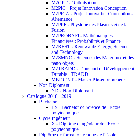
M2OPT - Optimisation
M2PIC - Projet Innovation Conception
M2PICA - Projet Innovation Conception -
Alternance
M2PPF - Physique des Plasmas et de la
Fusion
M2PROBAFI - Mathématiques
Financières : Probabilités et Finance
M2REST - Renewable Energy, Science
and Technology
M2SMNO - Sciences des Matériaux et des
nano-objets
M2TRADD - Transport et Développement
Durable - TRADD
MBIOENT - Master Bio-entrepreneur
Non Diplomant
ND - Non Diplomant
Catalogue 2018 - 2019
Bachelor
BS - Bachelor of Science de l'Ecole
polytechnique
Cycle Ingénieur
X - Diplôme d'ingénieur de l'Ecole
polytechnique
Diplôme de formation gradué de l'Ecole