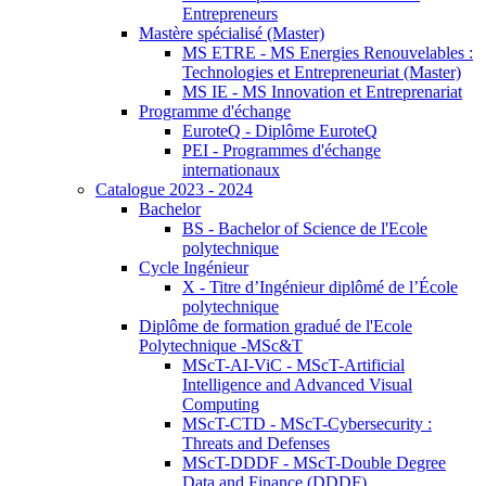
Entrepreneurs
Mastère spécialisé (Master)
MS ETRE - MS Energies Renouvelables :
Technologies et Entrepreneuriat (Master)
MS IE - MS Innovation et Entreprenariat
Programme d'échange
EuroteQ - Diplôme EuroteQ
PEI - Programmes d'échange
internationaux
Catalogue 2023 - 2024
Bachelor
BS - Bachelor of Science de l'Ecole
polytechnique
Cycle Ingénieur
X - Titre d’Ingénieur diplômé de l’École
polytechnique
Diplôme de formation gradué de l'Ecole
Polytechnique -MSc&T
MScT-AI-ViC - MScT-Artificial
Intelligence and Advanced Visual
Computing
MScT-CTD - MScT-Cybersecurity :
Threats and Defenses
MScT-DDDF - MScT-Double Degree
Data and Finance (DDDF)