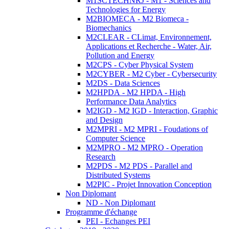
M1SCTECHNRJ - M1 - Sciences and
Technologies for Energy
M2BIOMECA - M2 Biomeca -
Biomechanics
M2CLEAR - CLimat, Environnement,
Applications et Recherche - Water, Air,
Pollution and Energy
M2CPS - Cyber Physical System
M2CYBER - M2 Cyber - Cybersecurity
M2DS - Data Sciences
M2HPDA - M2 HPDA - High
Performance Data Analytics
M2IGD - M2 IGD - Interaction, Graphic
and Design
M2MPRI - M2 MPRI - Foudations of
Computer Science
M2MPRO - M2 MPRO - Operation
Research
M2PDS - M2 PDS - Parallel and
Distributed Systems
M2PIC - Projet Innovation Conception
Non Diplomant
ND - Non Diplomant
Programme d'échange
PEI - Echanges PEI