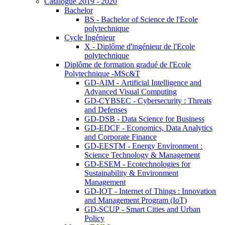
Catalogue 2019 - 2020
Bachelor
BS - Bachelor of Science de l'Ecole
polytechnique
Cycle Ingénieur
X - Diplôme d'ingénieur de l'Ecole
polytechnique
Diplôme de formation gradué de l'Ecole
Polytechnique -MSc&T
GD-AIM - Artificial Intelligence and
Advanced Visual Computing
GD-CYBSEC - Cybersecurity : Threats
and Defenses
GD-DSB - Data Science for Business
GD-EDCF - Economics, Data Analytics
and Corporate Finance
GD-EESTM - Energy Environment :
Science Technology & Management
GD-ESEM - Ecotechnologies for
Sustainability & Environment
Management
GD-IOT - Internet of Things : Innovation
and Management Program (IoT)
GD-SCUP - Smart Cities and Urban
Policy