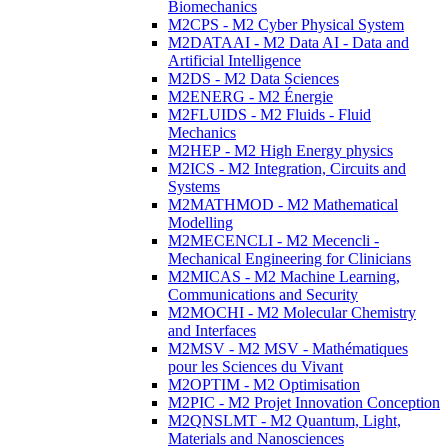
Biomechanics
M2CPS - M2 Cyber Physical System
M2DATAAI - M2 Data AI - Data and
Artificial Intelligence
M2DS - M2 Data Sciences
M2ENERG - M2 Énergie
M2FLUIDS - M2 Fluids - Fluid
Mechanics
M2HEP - M2 High Energy physics
M2ICS - M2 Integration, Circuits and
Systems
M2MATHMOD - M2 Mathematical
Modelling
M2MECENCLI - M2 Mecencli -
Mechanical Engineering for Clinicians
M2MICAS - M2 Machine Learning,
Communications and Security
M2MOCHI - M2 Molecular Chemistry
and Interfaces
M2MSV - M2 MSV - Mathématiques
pour les Sciences du Vivant
M2OPTIM - M2 Optimisation
M2PIC - M2 Projet Innovation Conception
M2QNSLMT - M2 Quantum, Light,
Materials and Nanosciences