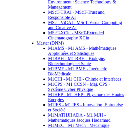
Environment : Science Technology &
Management
MScT-TRAI - MScT-Trust and
Responsible AI
MScT-ViCAI - MScT-Visual Computing
and Creative AI
MScT-XCin - MScT-Extended
Cinematography XCin
Master (DNM)
M1AMS - M1 AMS - Mathématiques
Appliquées et Statistiques
M1BBH - M1 BBH - Biologie,
Biotechnologie et Santé
M1BME - M1 BME - Ingénierie
BioMédicale
M1CHI - M1 CHI - Chimie et Interfaces
M1CPS - M1 CCSN - Maj. CPS -
Système Cyber Physique
M1HEP - M1 HEP - Physique des Hautes
Energies
M1IES - M1 IES - Innovation, Entreprise
et Société
M1MATHJHADA - M1 MJH -
Mathematiques Jacques Hadamard
M1MEC - M1 Mech - Mecanique