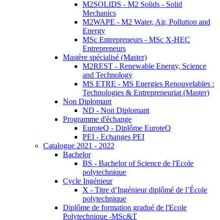
M2SOLIDS - M2 Solids - Solid
Mechanics
M2WAPE - M2 Water, Air, Pollution and
Energy
MSc Entrepreneurs - MSc X-HEC
Entrepreneurs
Mastère spécialisé (Master)
M2REST - Renewable Energy, Science
and Technology
MS ETRE - MS Energies Renouvelables :
Technologies & Entrepreneuriat (Master)
Non Diplomant
ND - Non Diplomant
Programme d'échange
EuroteQ - Diplôme EuroteQ
PEI - Echanges PEI
Catalogue 2021 - 2022
Bachelor
BS - Bachelor of Science de l'Ecole
polytechnique
Cycle Ingénieur
X - Titre d’Ingénieur diplômé de l’École
polytechnique
Diplôme de formation gradué de l'Ecole
Polytechnique -MSc&T