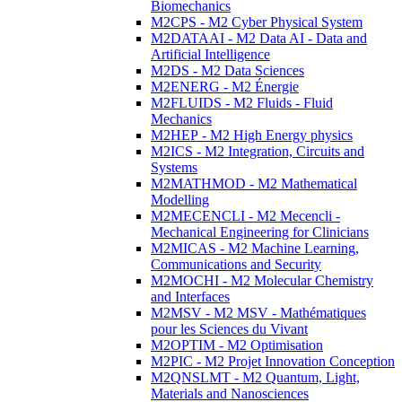
Biomechanics
M2CPS - M2 Cyber Physical System
M2DATAAI - M2 Data AI - Data and
Artificial Intelligence
M2DS - M2 Data Sciences
M2ENERG - M2 Énergie
M2FLUIDS - M2 Fluids - Fluid
Mechanics
M2HEP - M2 High Energy physics
M2ICS - M2 Integration, Circuits and
Systems
M2MATHMOD - M2 Mathematical
Modelling
M2MECENCLI - M2 Mecencli -
Mechanical Engineering for Clinicians
M2MICAS - M2 Machine Learning,
Communications and Security
M2MOCHI - M2 Molecular Chemistry
and Interfaces
M2MSV - M2 MSV - Mathématiques
pour les Sciences du Vivant
M2OPTIM - M2 Optimisation
M2PIC - M2 Projet Innovation Conception
M2QNSLMT - M2 Quantum, Light,
Materials and Nanosciences