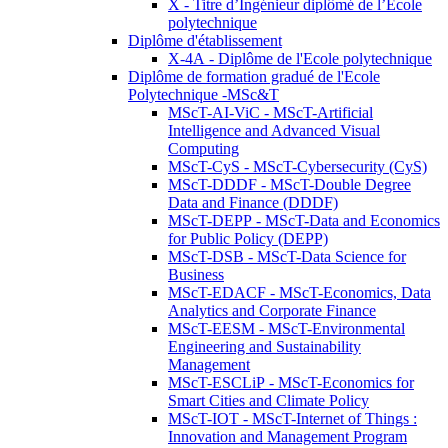
X - Titre d’Ingénieur diplômé de l’École
polytechnique
Diplôme d'établissement
X-4A - Diplôme de l'Ecole polytechnique
Diplôme de formation gradué de l'Ecole
Polytechnique -MSc&T
MScT-AI-ViC - MScT-Artificial
Intelligence and Advanced Visual
Computing
MScT-CyS - MScT-Cybersecurity (CyS)
MScT-DDDF - MScT-Double Degree
Data and Finance (DDDF)
MScT-DEPP - MScT-Data and Economics
for Public Policy (DEPP)
MScT-DSB - MScT-Data Science for
Business
MScT-EDACF - MScT-Economics, Data
Analytics and Corporate Finance
MScT-EESM - MScT-Environmental
Engineering and Sustainability
Management
MScT-ESCLiP - MScT-Economics for
Smart Cities and Climate Policy
MScT-IOT - MScT-Internet of Things :
Innovation and Management Program