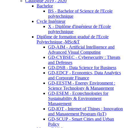
Catalogue 2019 - 2020
Bachelor
BS - Bachelor of Science de l'Ecole
polytechnique
Cycle Ingénieur
X - Diplôme d'ingénieur de l'Ecole
polytechnique
Diplôme de formation gradué de l'Ecole
Polytechnique -MSc&T
GD-AIM - Artificial Intelligence and
Advanced Visual Computing
GD-CYBSEC - Cybersecurity : Threats
and Defenses
GD-DSB - Data Science for Business
GD-EDCF - Economics, Data Analytics
and Corporate Finance
GD-EESTM - Energy Environment :
Science Technology & Management
GD-ESEM - Ecotechnologies for
Sustainability & Environment
Management
GD-IOT - Internet of Things : Innovation
and Management Program (IoT)
GD-SCUP - Smart Cities and Urban
Policy