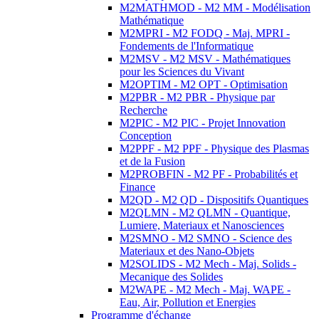
M2MATHMOD - M2 MM - Modélisation
Mathématique
M2MPRI - M2 FODQ - Maj. MPRI -
Fondements de l'Informatique
M2MSV - M2 MSV - Mathématiques
pour les Sciences du Vivant
M2OPTIM - M2 OPT - Optimisation
M2PBR - M2 PBR - Physique par
Recherche
M2PIC - M2 PIC - Projet Innovation
Conception
M2PPF - M2 PPF - Physique des Plasmas
et de la Fusion
M2PROBFIN - M2 PF - Probabilités et
Finance
M2QD - M2 QD - Dispositifs Quantiques
M2QLMN - M2 QLMN - Quantique,
Lumiere, Materiaux et Nanosciences
M2SMNO - M2 SMNO - Science des
Materiaux et des Nano-Objets
M2SOLIDS - M2 Mech - Maj. Solids -
Mecanique des Solides
M2WAPE - M2 Mech - Maj. WAPE -
Eau, Air, Pollution et Energies
Programme d'échange