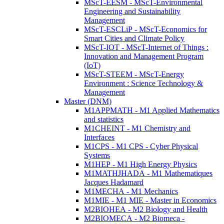
MScT-EESM - MScT-Environmental
Engineering and Sustainability
Management
MScT-ESCLiP - MScT-Economics for
Smart Cities and Climate Policy
MScT-IOT - MScT-Internet of Things :
Innovation and Management Program
(IoT)
MScT-STEEM - MScT-Energy
Environment : Science Technology &
Management
Master (DNM)
M1APPMATH - M1 Applied Mathematics
and statistics
M1CHEINT - M1 Chemistry and
Interfaces
M1CPS - M1 CPS - Cyber Physical
Systems
M1HEP - M1 High Energy Physics
M1MATHJHADA - M1 Mathematiques
Jacques Hadamard
M1MECHA - M1 Mechanics
M1MIE - M1 MIE - Master in Economics
M2BIOHEA - M2 Biology and Health
M2BIOMECA - M2 Biomeca -