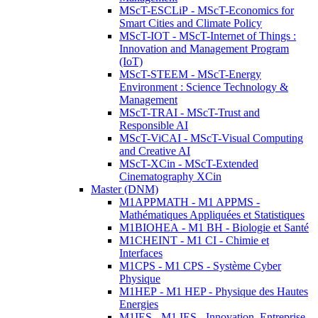
MScT-ESCLiP - MScT-Economics for
Smart Cities and Climate Policy
MScT-IOT - MScT-Internet of Things :
Innovation and Management Program
(IoT)
MScT-STEEM - MScT-Energy
Environment : Science Technology &
Management
MScT-TRAI - MScT-Trust and
Responsible AI
MScT-ViCAI - MScT-Visual Computing
and Creative AI
MScT-XCin - MScT-Extended
Cinematography XCin
Master (DNM)
M1APPMATH - M1 APPMS -
Mathématiques Appliquées et Statistiques
M1BIOHEA - M1 BH - Biologie et Santé
M1CHEINT - M1 CI - Chimie et
Interfaces
M1CPS - M1 CPS - Système Cyber
Physique
M1HEP - M1 HEP - Physique des Hautes
Energies
M1IES - M1 IES - Innovation, Entreprise