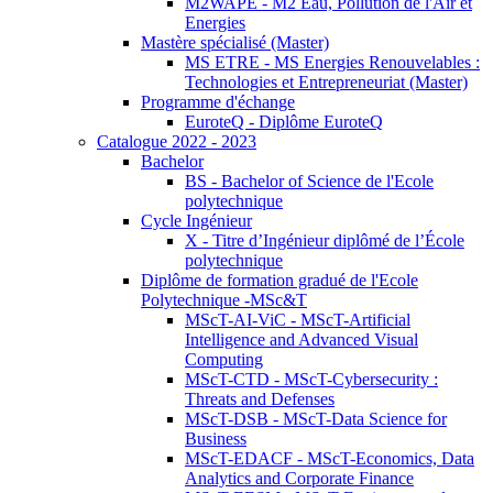
M2WAPE - M2 Eau, Pollution de l'Air et
Energies
Mastère spécialisé (Master)
MS ETRE - MS Energies Renouvelables :
Technologies et Entrepreneuriat (Master)
Programme d'échange
EuroteQ - Diplôme EuroteQ
Catalogue 2022 - 2023
Bachelor
BS - Bachelor of Science de l'Ecole
polytechnique
Cycle Ingénieur
X - Titre d’Ingénieur diplômé de l’École
polytechnique
Diplôme de formation gradué de l'Ecole
Polytechnique -MSc&T
MScT-AI-ViC - MScT-Artificial
Intelligence and Advanced Visual
Computing
MScT-CTD - MScT-Cybersecurity :
Threats and Defenses
MScT-DSB - MScT-Data Science for
Business
MScT-EDACF - MScT-Economics, Data
Analytics and Corporate Finance