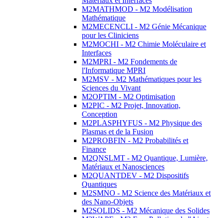
Matériaux et Interfaces
M2MATHMOD - M2 Modélisation
Mathématique
M2MECENCLI - M2 Génie Mécanique
pour les Cliniciens
M2MOCHI - M2 Chimie Moléculaire et
Interfaces
M2MPRI - M2 Fondements de
l'Informatique MPRI
M2MSV - M2 Mathématiques pour les
Sciences du Vivant
M2OPTIM - M2 Optimisation
M2PIC - M2 Projet, Innovation,
Conception
M2PLASPHYFUS - M2 Physique des
Plasmas et de la Fusion
M2PROBFIN - M2 Probabilités et
Finance
M2QNSLMT - M2 Quantique, Lumière,
Matériaux et Nanosciences
M2QUANTDEV - M2 Dispositifs
Quantiques
M2SMNO - M2 Science des Matériaux et
des Nano-Objets
M2SOLIDS - M2 Mécanique des Solides