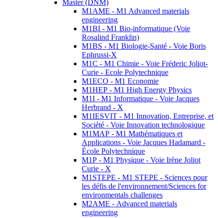
Master (DNM)
M1AME - M1 Advanced materials
engineering
M1BI - M1 Bio-informatique (Voie
Rosalind Franklin)
M1BS - M1 Biologie-Santé - Voie Boris
Ephrussi-X
M1C - M1 Chimie - Voie Fréderic Joliot-
Curie - Ecole Polytechnique
M1ECO - M1 Economie
M1HEP - M1 High Energy Physics
M1I - M1 Informatique - Voie Jacques
Herbrand - X
M1IESVIT - M1 Innovation, Entreprise, et
Société - Voie Innovation technologique
M1MAP - M1 Mathématiques et
Applications - Voie Jacques Hadamard -
École Polytechnique
M1P - M1 Physique - Voie Irène Joliot
Curie - X
M1STEPE - M1 STEPE - Sciences pour
les défis de l'environnement/Sciences for
environmentals challenges
M2AME - Advanced materials
engineering