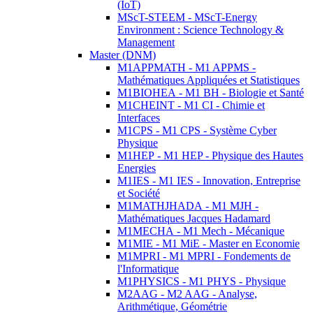
(IoT)
MScT-STEEM - MScT-Energy
Environment : Science Technology &
Management
Master (DNM)
M1APPMATH - M1 APPMS -
Mathématiques Appliquées et Statistiques
M1BIOHEA - M1 BH - Biologie et Santé
M1CHEINT - M1 CI - Chimie et
Interfaces
M1CPS - M1 CPS - Système Cyber
Physique
M1HEP - M1 HEP - Physique des Hautes
Energies
M1IES - M1 IES - Innovation, Entreprise
et Société
M1MATHJHADA - M1 MJH -
Mathématiques Jacques Hadamard
M1MECHA - M1 Mech - Mécanique
M1MIE - M1 MiE - Master en Economie
M1MPRI - M1 MPRI - Fondements de
l'Informatique
M1PHYSICS - M1 PHYS - Physique
M2AAG - M2 AAG - Analyse,
Arithmétique, Géométrie