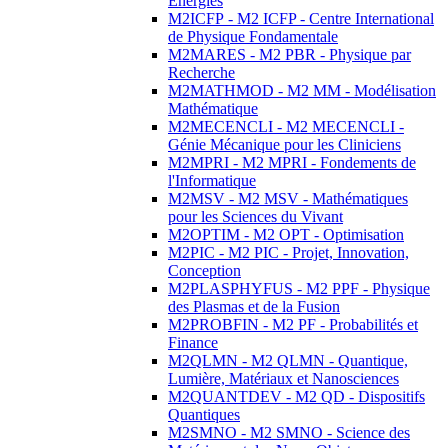
Energies
M2ICFP - M2 ICFP - Centre International
de Physique Fondamentale
M2MARES - M2 PBR - Physique par
Recherche
M2MATHMOD - M2 MM - Modélisation
Mathématique
M2MECENCLI - M2 MECENCLI -
Génie Mécanique pour les Cliniciens
M2MPRI - M2 MPRI - Fondements de
l'Informatique
M2MSV - M2 MSV - Mathématiques
pour les Sciences du Vivant
M2OPTIM - M2 OPT - Optimisation
M2PIC - M2 PIC - Projet, Innovation,
Conception
M2PLASPHYFUS - M2 PPF - Physique
des Plasmas et de la Fusion
M2PROBFIN - M2 PF - Probabilités et
Finance
M2QLMN - M2 QLMN - Quantique,
Lumière, Matériaux et Nanosciences
M2QUANTDEV - M2 QD - Dispositifs
Quantiques
M2SMNO - M2 SMNO - Science des