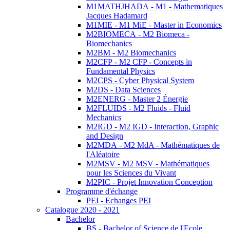
M1MATHJHADA - M1 - Mathematiques
Jacques Hadamard
M1MIE - M1 MiE - Master in Economics
M2BIOMECA - M2 Biomeca -
Biomechanics
M2BM - M2 Biomechanics
M2CFP - M2 CFP - Concepts in
Fundamental Physics
M2CPS - Cyber Physical System
M2DS - Data Sciences
M2ENERG - Master 2 Énergie
M2FLUIDS - M2 Fluids - Fluid
Mechanics
M2IGD - M2 IGD - Interaction, Graphic
and Design
M2MDA - M2 MdA - Mathématiques de
l'Aléatoire
M2MSV - M2 MSV - Mathématiques
pour les Sciences du Vivant
M2PIC - Projet Innovation Conception
Programme d'échange
PEI - Echanges PEI
Catalogue 2020 - 2021
Bachelor
BS - Bachelor of Science de l'Ecole