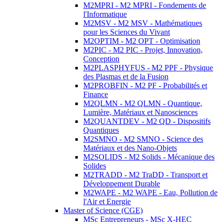
M2MPRI - M2 MPRI - Fondements de
l'Informatique
M2MSV - M2 MSV - Mathématiques
pour les Sciences du Vivant
M2OPTIM - M2 OPT - Optimisation
M2PIC - M2 PIC - Projet, Innovation,
Conception
M2PLASPHYFUS - M2 PPF - Physique
des Plasmas et de la Fusion
M2PROBFIN - M2 PF - Probabilités et
Finance
M2QLMN - M2 QLMN - Quantique,
Lumière, Matériaux et Nanosciences
M2QUANTDEV - M2 QD - Dispositifs
Quantiques
M2SMNO - M2 SMNO - Science des
Matériaux et des Nano-Objets
M2SOLIDS - M2 Solids - Mécanique des
Solides
M2TRADD - M2 TraDD - Transport et
Développement Durable
M2WAPE - M2 WAPE - Eau, Pollution de
l'Air et Energie
Master of Science (CGE)
MSc Entrepreneurs - MSc X-HEC