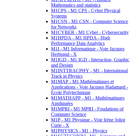
Mathematics and statistics
M1CPS - M1 CPS - Cyber Physical
Systems
M1CSN - M1 CSN - Computer Science
for Networks
M1CYBER - M1 Cyber - Cybersecurity
M1HPDA - M1 HPDA - High
Performance Data Analytics
M1I - M1 Informatique - Voie Jacques
Herbrand - X
M1IGD - M1 IGD - Interaction, Graphic
and Design
M1INTTRACPHY - M1 - International
Track in Physics
M1MAP - M1 Mathématiques et
Applications - Voie Jacques Hadamard -
École Polytechnique
M1MATHAPP - M1 - Mathématiques
Appliquées
M1MPRI - M1 MPRI - Foudations of
Computer Science
M1P - M1 Physique - Voie Irène Joliot
Curie - X
M1PHYSICS - M1 - Physics