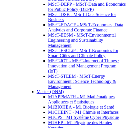
MScT-DEPP - MScT-Data and Economics
for Public Policy (DEPP)
MScT-DSB - MScT-Data Science for
Business
MScT-EDACF - MScT-Economics, Data
Analytics and Corporate Finance
MScT-EESM - MScT-Environmental
Engineering and Sustainability
Management
MScT-ESCLiP - MScT-Economics for
Smart Cities and Climate Policy
MScT-IOT - MScT-Internet of Things :
Innovation and Management Program
(IoT)
MScT-STEEM - MScT-Energy
Environment : Science Technology &
Management
Master (DNM)
M1APPMATH - M1 Mathématiques
Appliquées et Statistiques
M1BIOHEA - M1 Biologie et Santé
M1CHEINT - M1 Chimie et Interfaces
M1CPS - M1 Système Cyber Physique
M1HEP - M1 Physique des Hautes
Energies