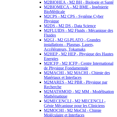
M2BIOHEA - M2 BH - Biologie et Santé
M2BIOMECA - M2 BME - Ingénierie
BioMédicale
M2CPS - M2 CPS - Système Cyber
Physique
M2DS - M2 DS - Data Science
M2FLUIDS - M2 Fluids - Mécanique des
Fluides
M2GI - M2 GI-PLATO - Grandes
installations - Plasmas, Lasers,
Accélérateurs, Tokamaks
M2HEP - M2 HEP - Physique des Hautes
Energies
M2ICFP - M2 ICFP - Centre International
de Physique Fondamentale
M2MACHI - M2 MACHI - Chimie des
Matériaux et Interfaces
M2MARES - M2 PBR - Physique par
Recherche
M2MATHMOD - M2 MM - Modélisation
Mathématique
M2MECENCLI - M2 MECENCLI -
Génie Mécanique pour les Cliniciens
M2MOCHI - M2 MoChI - Chimie
Moléculaire et Interfaces