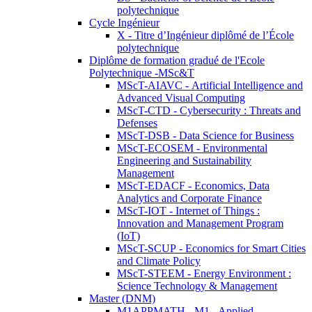
polytechnique
Cycle Ingénieur
X - Titre d’Ingénieur diplômé de l’École
polytechnique
Diplôme de formation gradué de l'Ecole
Polytechnique -MSc&T
MScT-AIAVC - Artificial Intelligence and
Advanced Visual Computing
MScT-CTD - Cybersecurity : Threats and
Defenses
MScT-DSB - Data Science for Business
MScT-ECOSEM - Environmental
Engineering and Sustainability
Management
MScT-EDACF - Economics, Data
Analytics and Corporate Finance
MScT-IOT - Internet of Things :
Innovation and Management Program
(IoT)
MScT-SCUP - Economics for Smart Cities
and Climate Policy
MScT-STEEM - Energy Environment :
Science Technology & Management
Master (DNM)
M1APPMATH - M1 - Applied