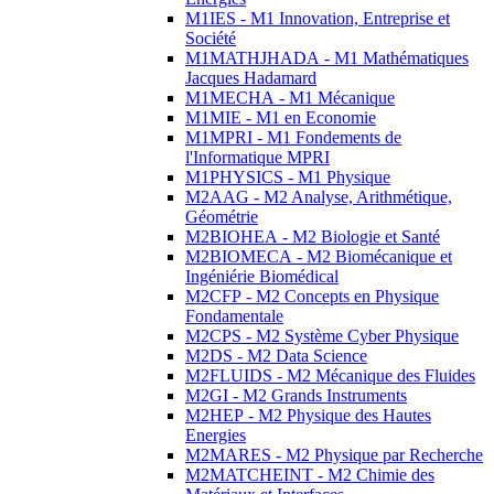
M1IES - M1 Innovation, Entreprise et
Société
M1MATHJHADA - M1 Mathématiques
Jacques Hadamard
M1MECHA - M1 Mécanique
M1MIE - M1 en Economie
M1MPRI - M1 Fondements de
l'Informatique MPRI
M1PHYSICS - M1 Physique
M2AAG - M2 Analyse, Arithmétique,
Géométrie
M2BIOHEA - M2 Biologie et Santé
M2BIOMECA - M2 Biomécanique et
Ingéniérie Biomédical
M2CFP - M2 Concepts en Physique
Fondamentale
M2CPS - M2 Système Cyber Physique
M2DS - M2 Data Science
M2FLUIDS - M2 Mécanique des Fluides
M2GI - M2 Grands Instruments
M2HEP - M2 Physique des Hautes
Energies
M2MARES - M2 Physique par Recherche
M2MATCHEINT - M2 Chimie des