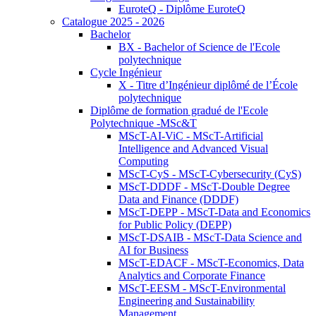
EuroteQ - Diplôme EuroteQ
Catalogue 2025 - 2026
Bachelor
BX - Bachelor of Science de l'Ecole
polytechnique
Cycle Ingénieur
X - Titre d’Ingénieur diplômé de l’École
polytechnique
Diplôme de formation gradué de l'Ecole
Polytechnique -MSc&T
MScT-AI-ViC - MScT-Artificial
Intelligence and Advanced Visual
Computing
MScT-CyS - MScT-Cybersecurity (CyS)
MScT-DDDF - MScT-Double Degree
Data and Finance (DDDF)
MScT-DEPP - MScT-Data and Economics
for Public Policy (DEPP)
MScT-DSAIB - MScT-Data Science and
AI for Business
MScT-EDACF - MScT-Economics, Data
Analytics and Corporate Finance
MScT-EESM - MScT-Environmental
Engineering and Sustainability
Management