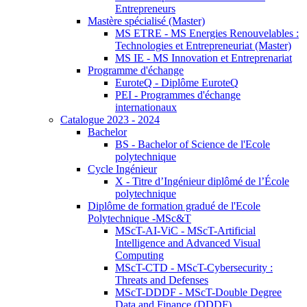
Entrepreneurs
Mastère spécialisé (Master)
MS ETRE - MS Energies Renouvelables :
Technologies et Entrepreneuriat (Master)
MS IE - MS Innovation et Entreprenariat
Programme d'échange
EuroteQ - Diplôme EuroteQ
PEI - Programmes d'échange
internationaux
Catalogue 2023 - 2024
Bachelor
BS - Bachelor of Science de l'Ecole
polytechnique
Cycle Ingénieur
X - Titre d’Ingénieur diplômé de l’École
polytechnique
Diplôme de formation gradué de l'Ecole
Polytechnique -MSc&T
MScT-AI-ViC - MScT-Artificial
Intelligence and Advanced Visual
Computing
MScT-CTD - MScT-Cybersecurity :
Threats and Defenses
MScT-DDDF - MScT-Double Degree
Data and Finance (DDDF)