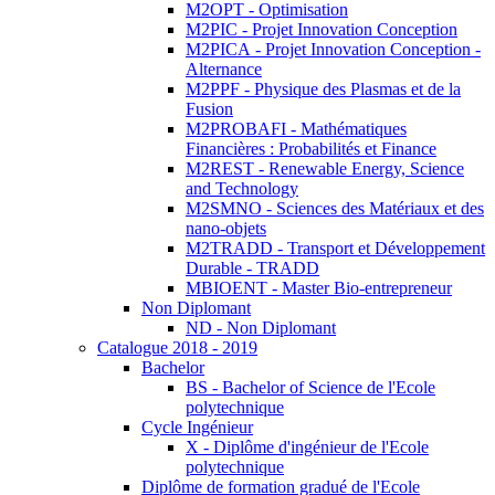
M2OPT - Optimisation
M2PIC - Projet Innovation Conception
M2PICA - Projet Innovation Conception -
Alternance
M2PPF - Physique des Plasmas et de la
Fusion
M2PROBAFI - Mathématiques
Financières : Probabilités et Finance
M2REST - Renewable Energy, Science
and Technology
M2SMNO - Sciences des Matériaux et des
nano-objets
M2TRADD - Transport et Développement
Durable - TRADD
MBIOENT - Master Bio-entrepreneur
Non Diplomant
ND - Non Diplomant
Catalogue 2018 - 2019
Bachelor
BS - Bachelor of Science de l'Ecole
polytechnique
Cycle Ingénieur
X - Diplôme d'ingénieur de l'Ecole
polytechnique
Diplôme de formation gradué de l'Ecole