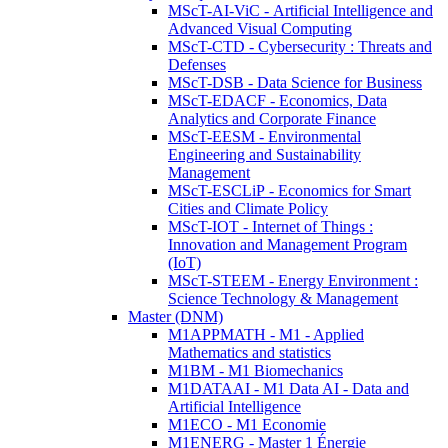
MScT-AI-ViC - Artificial Intelligence and
Advanced Visual Computing
MScT-CTD - Cybersecurity : Threats and
Defenses
MScT-DSB - Data Science for Business
MScT-EDACF - Economics, Data
Analytics and Corporate Finance
MScT-EESM - Environmental
Engineering and Sustainability
Management
MScT-ESCLiP - Economics for Smart
Cities and Climate Policy
MScT-IOT - Internet of Things :
Innovation and Management Program
(IoT)
MScT-STEEM - Energy Environment :
Science Technology & Management
Master (DNM)
M1APPMATH - M1 - Applied
Mathematics and statistics
M1BM - M1 Biomechanics
M1DATAAI - M1 Data AI - Data and
Artificial Intelligence
M1ECO - M1 Economie
M1ENERG - Master 1 Énergie