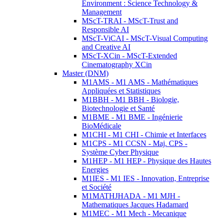
Environment : Science Technology &
Management
MScT-TRAI - MScT-Trust and
Responsible AI
MScT-ViCAI - MScT-Visual Computing
and Creative AI
MScT-XCin - MScT-Extended
Cinematography XCin
Master (DNM)
M1AMS - M1 AMS - Mathématiques
Appliquées et Statistiques
M1BBH - M1 BBH - Biologie,
Biotechnologie et Santé
M1BME - M1 BME - Ingénierie
BioMédicale
M1CHI - M1 CHI - Chimie et Interfaces
M1CPS - M1 CCSN - Maj. CPS -
Système Cyber Physique
M1HEP - M1 HEP - Physique des Hautes
Energies
M1IES - M1 IES - Innovation, Entreprise
et Société
M1MATHJHADA - M1 MJH -
Mathematiques Jacques Hadamard
M1MEC - M1 Mech - Mecanique