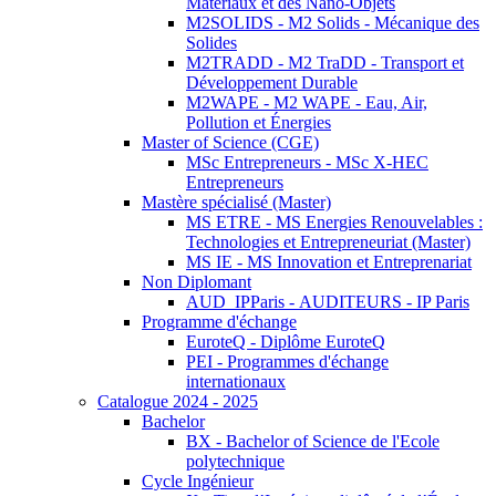
Matériaux et des Nano-Objets
M2SOLIDS - M2 Solids - Mécanique des
Solides
M2TRADD - M2 TraDD - Transport et
Développement Durable
M2WAPE - M2 WAPE - Eau, Air,
Pollution et Énergies
Master of Science (CGE)
MSc Entrepreneurs - MSc X-HEC
Entrepreneurs
Mastère spécialisé (Master)
MS ETRE - MS Energies Renouvelables :
Technologies et Entrepreneuriat (Master)
MS IE - MS Innovation et Entreprenariat
Non Diplomant
AUD_IPParis - AUDITEURS - IP Paris
Programme d'échange
EuroteQ - Diplôme EuroteQ
PEI - Programmes d'échange
internationaux
Catalogue 2024 - 2025
Bachelor
BX - Bachelor of Science de l'Ecole
polytechnique
Cycle Ingénieur