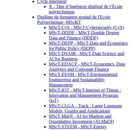
Cycle Ingénieur
X - Titre d’Ingénieur diplômé de l’École
polytechnique
Diplôme de formation gradué de l'Ecole
Polytechnique -MSc&T
MScT-CyS - MScT-Cybersecurity (CyS)
MScT-DDDF - MScT-Double Degree
Data and Finance (DDDF)
MScT-DEPP - MScT-Data and Economics
for Public Policy (DEPP)
MScT-DSAIB - MScT-Data Science and
AI for Business
MScT-EDACF - MScT-Economics, Data
Analytics and Corporate Finance
MScT-EESM - MScT-Environmental
Engineering and Sustainability
Management
MScT-IOT - MScT-Internet of Things :
Innovation and Management Program
(IoT)
MScT-LLGA - Track : Large Language
Models, Graphs and Applications
MScT-MaQI - AI for Markets and
Quantitative Investment (AI-MaQI)
MScT-STEEM - MScT-Energy