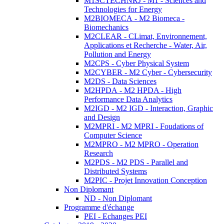
M1SCTECHNRJ - M1 - Sciences and
Technologies for Energy
M2BIOMECA - M2 Biomeca -
Biomechanics
M2CLEAR - CLimat, Environnement,
Applications et Recherche - Water, Air,
Pollution and Energy
M2CPS - Cyber Physical System
M2CYBER - M2 Cyber - Cybersecurity
M2DS - Data Sciences
M2HPDA - M2 HPDA - High
Performance Data Analytics
M2IGD - M2 IGD - Interaction, Graphic
and Design
M2MPRI - M2 MPRI - Foudations of
Computer Science
M2MPRO - M2 MPRO - Operation
Research
M2PDS - M2 PDS - Parallel and
Distributed Systems
M2PIC - Projet Innovation Conception
Non Diplomant
ND - Non Diplomant
Programme d'échange
PEI - Echanges PEI