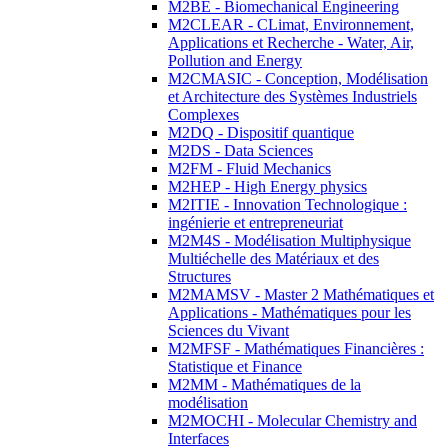
M2BE - Biomechanical Engineering
M2CLEAR - CLimat, Environnement,
Applications et Recherche - Water, Air,
Pollution and Energy
M2CMASIC - Conception, Modélisation
et Architecture des Systèmes Industriels
Complexes
M2DQ - Dispositif quantique
M2DS - Data Sciences
M2FM - Fluid Mechanics
M2HEP - High Energy physics
M2ITIE - Innovation Technologique :
ingénierie et entrepreneuriat
M2M4S - Modélisation Multiphysique
Multiéchelle des Matériaux et des
Structures
M2MAMSV - Master 2 Mathématiques et
Applications - Mathématiques pour les
Sciences du Vivant
M2MFSF - Mathématiques Financières :
Statistique et Finance
M2MM - Mathématiques de la
modélisation
M2MOCHI - Molecular Chemistry and
Interfaces