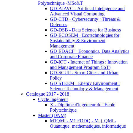
Polytechnique -MSc&T
GD-AIAVC - Artificial Intelligence and
Advanced Visual Computing
GD-CTD - Cybersecurity : Threats &
Defenses
GD-DSB - Data Science for Business
GD-ECOSEM - Ecotechnologies for
Sustainability & Environment
Management
GD-EDACF - Economics, Data Analytics
and Corporate Finance
GD-IOT - Internet of Things : Innovation
and Management Program (IoT)
GD-SCUP - Smart Cities and Urban
Policy
GD-STEEM - Energy Environment :
Science Technology & Management
Catalogue 2017 - 2018
Cycle Ingénieur
X - Diplôme d'ingénieur de l'Ecole
Polytechnique
Master (DNM)
M1QMI - M1 FODQ - Maj. QMI -
Quantique, mathematiques, informatique