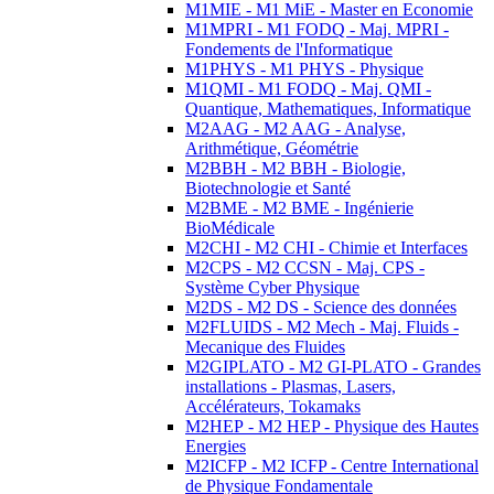
M1MIE - M1 MiE - Master en Economie
M1MPRI - M1 FODQ - Maj. MPRI -
Fondements de l'Informatique
M1PHYS - M1 PHYS - Physique
M1QMI - M1 FODQ - Maj. QMI -
Quantique, Mathematiques, Informatique
M2AAG - M2 AAG - Analyse,
Arithmétique, Géométrie
M2BBH - M2 BBH - Biologie,
Biotechnologie et Santé
M2BME - M2 BME - Ingénierie
BioMédicale
M2CHI - M2 CHI - Chimie et Interfaces
M2CPS - M2 CCSN - Maj. CPS -
Système Cyber Physique
M2DS - M2 DS - Science des données
M2FLUIDS - M2 Mech - Maj. Fluids -
Mecanique des Fluides
M2GIPLATO - M2 GI-PLATO - Grandes
installations - Plasmas, Lasers,
Accélérateurs, Tokamaks
M2HEP - M2 HEP - Physique des Hautes
Energies
M2ICFP - M2 ICFP - Centre International
de Physique Fondamentale