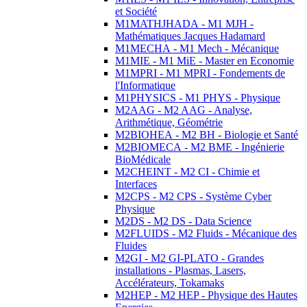
et Société
M1MATHJHADA - M1 MJH -
Mathématiques Jacques Hadamard
M1MECHA - M1 Mech - Mécanique
M1MIE - M1 MiE - Master en Economie
M1MPRI - M1 MPRI - Fondements de
l'Informatique
M1PHYSICS - M1 PHYS - Physique
M2AAG - M2 AAG - Analyse,
Arithmétique, Géométrie
M2BIOHEA - M2 BH - Biologie et Santé
M2BIOMECA - M2 BME - Ingénierie
BioMédicale
M2CHEINT - M2 CI - Chimie et
Interfaces
M2CPS - M2 CPS - Système Cyber
Physique
M2DS - M2 DS - Data Science
M2FLUIDS - M2 Fluids - Mécanique des
Fluides
M2GI - M2 GI-PLATO - Grandes
installations - Plasmas, Lasers,
Accélérateurs, Tokamaks
M2HEP - M2 HEP - Physique des Hautes