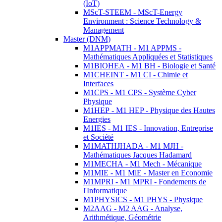
(IoT)
MScT-STEEM - MScT-Energy
Environment : Science Technology &
Management
Master (DNM)
M1APPMATH - M1 APPMS -
Mathématiques Appliquées et Statistiques
M1BIOHEA - M1 BH - Biologie et Santé
M1CHEINT - M1 CI - Chimie et
Interfaces
M1CPS - M1 CPS - Système Cyber
Physique
M1HEP - M1 HEP - Physique des Hautes
Energies
M1IES - M1 IES - Innovation, Entreprise
et Société
M1MATHJHADA - M1 MJH -
Mathématiques Jacques Hadamard
M1MECHA - M1 Mech - Mécanique
M1MIE - M1 MiE - Master en Economie
M1MPRI - M1 MPRI - Fondements de
l'Informatique
M1PHYSICS - M1 PHYS - Physique
M2AAG - M2 AAG - Analyse,
Arithmétique, Géométrie