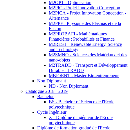
M2OPT - Optimisation
M2PIC - Projet Innovation Conception
M2PICA - Projet Innovation Conception -
Alternance
M2PPF - Physique des Plasmas et de la
Fusion
M2PROBAFI - Mathématiques
Financières : Probabilités et Finance
M2REST - Renewable Energy, Science
and Technology
M2SMNO - Sciences des Matériaux et des
nano-objets
M2TRADD - Transport et Développement
Durable - TRADD
MBIOENT - Master Bio-entrepreneur
Non Diplomant
ND - Non Diplomant
Catalogue 2018 - 2019
Bachelor
BS - Bachelor of Science de l'Ecole
polytechnique
Cycle Ingénieur
X - Diplôme d'ingénieur de l'Ecole
polytechnique
Diplôme de formation gradué de l'Ecole