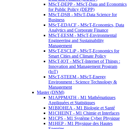
MScT-DEPP - MScT-Data and Economics
for Public Policy (DEPP)
MScT-DSB - MScT-Data Science for
Business
MScT-EDACF - MScT-Economics, Data
Analytics and Corporate Finance
MScT-EESM - MScT-Environmental
Engineering and Sustainability
Management
MScT-ESCLiP - MScT-Economics for
Smart Cities and Climate Policy
MScT-IOT - MScT-Internet of Things :
Innovation and Management Program
(IoT)
MScT-STEEM - MScT-Energy
Environment : Science Technology &
Management
Master (DNM)
M1APPMATH - M1 Mathématiques
Appliquées et Statistiques
M1BIOHEA - M1 Biologie et Santé
M1CHEINT - M1 Chimie et Interfaces
M1CPS - M1 Système Cyber Physique
M1HEP - M1 Physique des Hautes
Energies