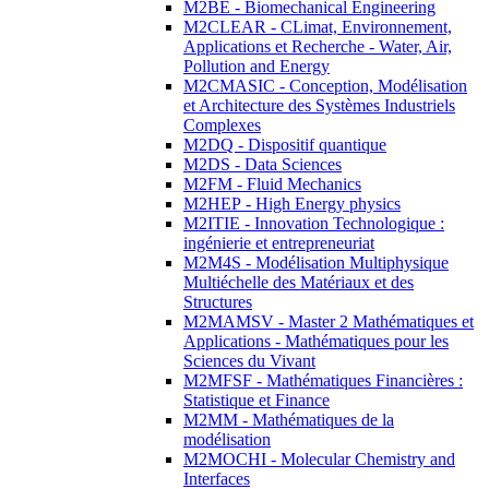
M2BE - Biomechanical Engineering
M2CLEAR - CLimat, Environnement,
Applications et Recherche - Water, Air,
Pollution and Energy
M2CMASIC - Conception, Modélisation
et Architecture des Systèmes Industriels
Complexes
M2DQ - Dispositif quantique
M2DS - Data Sciences
M2FM - Fluid Mechanics
M2HEP - High Energy physics
M2ITIE - Innovation Technologique :
ingénierie et entrepreneuriat
M2M4S - Modélisation Multiphysique
Multiéchelle des Matériaux et des
Structures
M2MAMSV - Master 2 Mathématiques et
Applications - Mathématiques pour les
Sciences du Vivant
M2MFSF - Mathématiques Financières :
Statistique et Finance
M2MM - Mathématiques de la
modélisation
M2MOCHI - Molecular Chemistry and
Interfaces