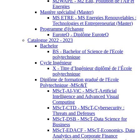
M2WAPE - M2 Eau, Pollution de l'Air et
Energies
Mastère spécialisé (Master)
MS ETRE - MS Energies Renouvelables :
Technologies et Entrepreneuriat (Master)
Programme d'échange
EuroteQ - Diplôme EuroteQ
Catalogue 2022 - 2023
Bachelor
BS - Bachelor of Science de l'Ecole
polytechnique
Cycle Ingénieur
X - Titre d’Ingénieur diplômé de l’École
polytechnique
Diplôme de formation gradué de l'Ecole
Polytechnique -MSc&T
MScT-AI-ViC - MScT-Artificial
Intelligence and Advanced Visual
Computing
MScT-CTD - MScT-Cybersecurity :
Threats and Defenses
MScT-DSB - MScT-Data Science for
Business
MScT-EDACF - MScT-Economics, Data
Analytics and Corporate Finance