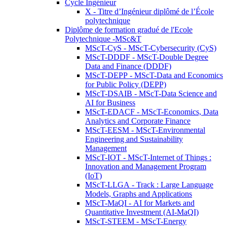
Cycle Ingénieur
X - Titre d’Ingénieur diplômé de l’École
polytechnique
Diplôme de formation gradué de l'Ecole
Polytechnique -MSc&T
MScT-CyS - MScT-Cybersecurity (CyS)
MScT-DDDF - MScT-Double Degree
Data and Finance (DDDF)
MScT-DEPP - MScT-Data and Economics
for Public Policy (DEPP)
MScT-DSAIB - MScT-Data Science and
AI for Business
MScT-EDACF - MScT-Economics, Data
Analytics and Corporate Finance
MScT-EESM - MScT-Environmental
Engineering and Sustainability
Management
MScT-IOT - MScT-Internet of Things :
Innovation and Management Program
(IoT)
MScT-LLGA - Track : Large Language
Models, Graphs and Applications
MScT-MaQI - AI for Markets and
Quantitative Investment (AI-MaQI)
MScT-STEEM - MScT-Energy