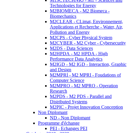
M1SCTECHNRJ - M1 - Sciences and
Technologies for Energy
M2BIOMECA - M2 Biomeca -
Biomechanics
M2CLEAR - CLimat, Environnement,
Applications et Recherche - Water, Air,
Pollution and Energy
M2CPS - Cyber Physical System
M2CYBER - M2 Cyber - Cybersecurity
M2DS - Data Sciences
M2HPDA - M2 HPDA - High
Performance Data Analytics
M2IGD - M2 IGD - Interaction, Graphic
and Design
M2MPRI - M2 MPRI - Foudations of
Computer Science
M2MPRO - M2 MPRO - Operation
Research
M2PDS - M2 PDS - Parallel and
Distributed Systems
M2PIC - Projet Innovation Conception
Non Diplomant
ND - Non Diplomant
Programme d'échange
PEI - Echanges PEI