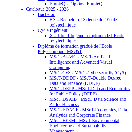
EuroteQ - Diplôme EuroteQ
Catalogue 2025 - 2026
Bachelor
BX - Bachelor of Science de l'Ecole
polytechnique
Cycle Ingénieur
X - Titre d’Ingénieur diplômé de l’École
polytechnique
Diplôme de formation gradué de l'Ecole
Polytechnique -MSc&T
MScT-AI-ViC - MScT-Artificial
Intelligence and Advanced Visual
Computing
MScT-CyS - MScT-Cybersecurity (CyS)
MScT-DDDF - MScT-Double Degree
Data and Finance (DDDF)
MScT-DEPP - MScT-Data and Economics
for Public Policy (DEPP)
MScT-DSAIB - MScT-Data Science and
AI for Business
MScT-EDACF - MScT-Economics, Data
Analytics and Corporate Finance
MScT-EESM - MScT-Environmental
Engineering and Sustainability
Management