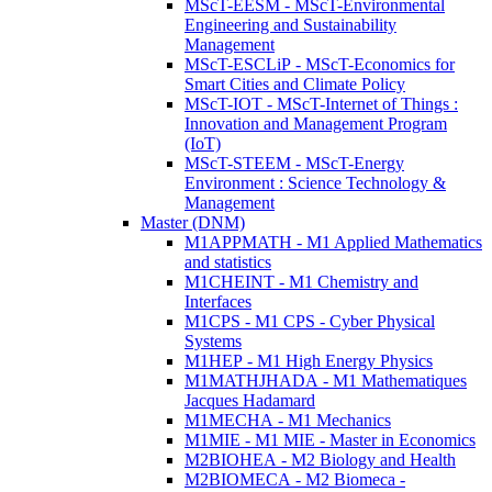
MScT-EESM - MScT-Environmental
Engineering and Sustainability
Management
MScT-ESCLiP - MScT-Economics for
Smart Cities and Climate Policy
MScT-IOT - MScT-Internet of Things :
Innovation and Management Program
(IoT)
MScT-STEEM - MScT-Energy
Environment : Science Technology &
Management
Master (DNM)
M1APPMATH - M1 Applied Mathematics
and statistics
M1CHEINT - M1 Chemistry and
Interfaces
M1CPS - M1 CPS - Cyber Physical
Systems
M1HEP - M1 High Energy Physics
M1MATHJHADA - M1 Mathematiques
Jacques Hadamard
M1MECHA - M1 Mechanics
M1MIE - M1 MIE - Master in Economics
M2BIOHEA - M2 Biology and Health
M2BIOMECA - M2 Biomeca -