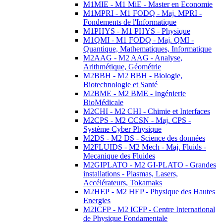
M1MIE - M1 MiE - Master en Economie
M1MPRI - M1 FODQ - Maj. MPRI -
Fondements de l'Informatique
M1PHYS - M1 PHYS - Physique
M1QMI - M1 FODQ - Maj. QMI -
Quantique, Mathematiques, Informatique
M2AAG - M2 AAG - Analyse,
Arithmétique, Géométrie
M2BBH - M2 BBH - Biologie,
Biotechnologie et Santé
M2BME - M2 BME - Ingénierie
BioMédicale
M2CHI - M2 CHI - Chimie et Interfaces
M2CPS - M2 CCSN - Maj. CPS -
Système Cyber Physique
M2DS - M2 DS - Science des données
M2FLUIDS - M2 Mech - Maj. Fluids -
Mecanique des Fluides
M2GIPLATO - M2 GI-PLATO - Grandes
installations - Plasmas, Lasers,
Accélérateurs, Tokamaks
M2HEP - M2 HEP - Physique des Hautes
Energies
M2ICFP - M2 ICFP - Centre International
de Physique Fondamentale