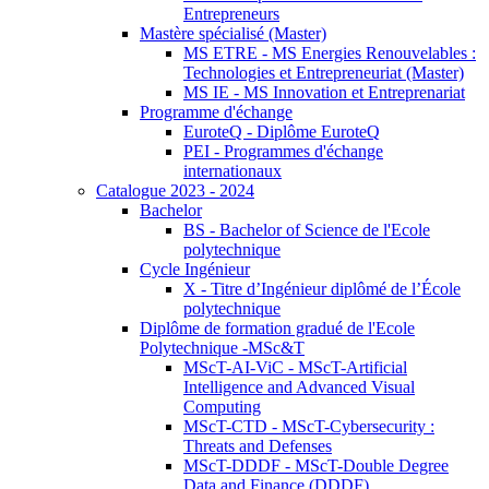
Entrepreneurs
Mastère spécialisé (Master)
MS ETRE - MS Energies Renouvelables :
Technologies et Entrepreneuriat (Master)
MS IE - MS Innovation et Entreprenariat
Programme d'échange
EuroteQ - Diplôme EuroteQ
PEI - Programmes d'échange
internationaux
Catalogue 2023 - 2024
Bachelor
BS - Bachelor of Science de l'Ecole
polytechnique
Cycle Ingénieur
X - Titre d’Ingénieur diplômé de l’École
polytechnique
Diplôme de formation gradué de l'Ecole
Polytechnique -MSc&T
MScT-AI-ViC - MScT-Artificial
Intelligence and Advanced Visual
Computing
MScT-CTD - MScT-Cybersecurity :
Threats and Defenses
MScT-DDDF - MScT-Double Degree
Data and Finance (DDDF)