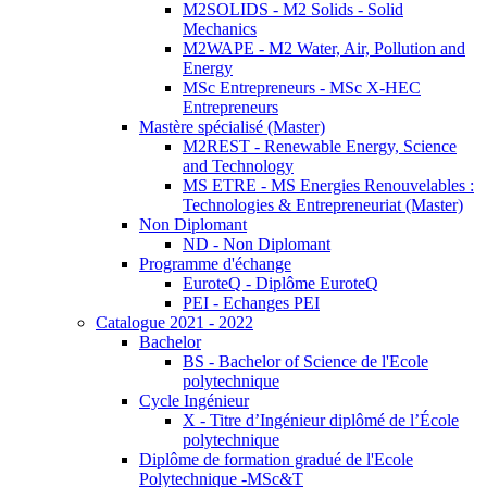
M2SOLIDS - M2 Solids - Solid
Mechanics
M2WAPE - M2 Water, Air, Pollution and
Energy
MSc Entrepreneurs - MSc X-HEC
Entrepreneurs
Mastère spécialisé (Master)
M2REST - Renewable Energy, Science
and Technology
MS ETRE - MS Energies Renouvelables :
Technologies & Entrepreneuriat (Master)
Non Diplomant
ND - Non Diplomant
Programme d'échange
EuroteQ - Diplôme EuroteQ
PEI - Echanges PEI
Catalogue 2021 - 2022
Bachelor
BS - Bachelor of Science de l'Ecole
polytechnique
Cycle Ingénieur
X - Titre d’Ingénieur diplômé de l’École
polytechnique
Diplôme de formation gradué de l'Ecole
Polytechnique -MSc&T