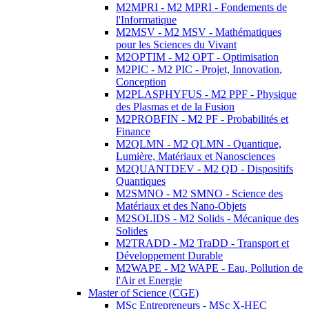
M2MPRI - M2 MPRI - Fondements de
l'Informatique
M2MSV - M2 MSV - Mathématiques
pour les Sciences du Vivant
M2OPTIM - M2 OPT - Optimisation
M2PIC - M2 PIC - Projet, Innovation,
Conception
M2PLASPHYFUS - M2 PPF - Physique
des Plasmas et de la Fusion
M2PROBFIN - M2 PF - Probabilités et
Finance
M2QLMN - M2 QLMN - Quantique,
Lumière, Matériaux et Nanosciences
M2QUANTDEV - M2 QD - Dispositifs
Quantiques
M2SMNO - M2 SMNO - Science des
Matériaux et des Nano-Objets
M2SOLIDS - M2 Solids - Mécanique des
Solides
M2TRADD - M2 TraDD - Transport et
Développement Durable
M2WAPE - M2 WAPE - Eau, Pollution de
l'Air et Energie
Master of Science (CGE)
MSc Entrepreneurs - MSc X-HEC