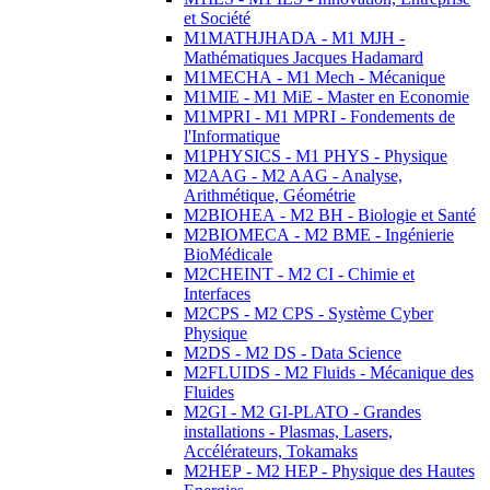
et Société
M1MATHJHADA - M1 MJH -
Mathématiques Jacques Hadamard
M1MECHA - M1 Mech - Mécanique
M1MIE - M1 MiE - Master en Economie
M1MPRI - M1 MPRI - Fondements de
l'Informatique
M1PHYSICS - M1 PHYS - Physique
M2AAG - M2 AAG - Analyse,
Arithmétique, Géométrie
M2BIOHEA - M2 BH - Biologie et Santé
M2BIOMECA - M2 BME - Ingénierie
BioMédicale
M2CHEINT - M2 CI - Chimie et
Interfaces
M2CPS - M2 CPS - Système Cyber
Physique
M2DS - M2 DS - Data Science
M2FLUIDS - M2 Fluids - Mécanique des
Fluides
M2GI - M2 GI-PLATO - Grandes
installations - Plasmas, Lasers,
Accélérateurs, Tokamaks
M2HEP - M2 HEP - Physique des Hautes