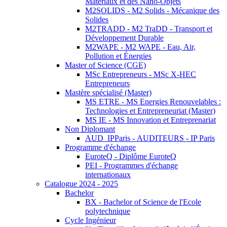
Matériaux et des Nano-Objets
M2SOLIDS - M2 Solids - Mécanique des
Solides
M2TRADD - M2 TraDD - Transport et
Développement Durable
M2WAPE - M2 WAPE - Eau, Air,
Pollution et Énergies
Master of Science (CGE)
MSc Entrepreneurs - MSc X-HEC
Entrepreneurs
Mastère spécialisé (Master)
MS ETRE - MS Energies Renouvelables :
Technologies et Entrepreneuriat (Master)
MS IE - MS Innovation et Entreprenariat
Non Diplomant
AUD_IPParis - AUDITEURS - IP Paris
Programme d'échange
EuroteQ - Diplôme EuroteQ
PEI - Programmes d'échange
internationaux
Catalogue 2024 - 2025
Bachelor
BX - Bachelor of Science de l'Ecole
polytechnique
Cycle Ingénieur