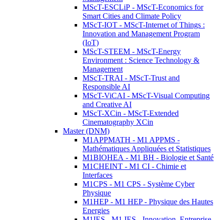
MScT-ESCLiP - MScT-Economics for
Smart Cities and Climate Policy
MScT-IOT - MScT-Internet of Things :
Innovation and Management Program
(IoT)
MScT-STEEM - MScT-Energy
Environment : Science Technology &
Management
MScT-TRAI - MScT-Trust and
Responsible AI
MScT-ViCAI - MScT-Visual Computing
and Creative AI
MScT-XCin - MScT-Extended
Cinematography XCin
Master (DNM)
M1APPMATH - M1 APPMS -
Mathématiques Appliquées et Statistiques
M1BIOHEA - M1 BH - Biologie et Santé
M1CHEINT - M1 CI - Chimie et
Interfaces
M1CPS - M1 CPS - Système Cyber
Physique
M1HEP - M1 HEP - Physique des Hautes
Energies
M1IES - M1 IES - Innovation, Entreprise