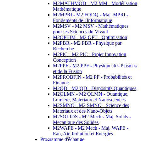
M2MATHMOD - M2 MM - Modélisation
Mathématique
M2MPRI - M2 FODQ - Maj. MPRI -
Fondements de l'Informatique
M2MSV - M2 MSV - Mathématiques
pour les Sciences du Vivant
M2OPTIM - M2 OPT - Optimisation
M2PBR - M2 PBR - Physique par
Recherche
M2PIC - M2 PIC - Projet Innovation
Conception
M2PPF - M2 PPF - Physique des Plasmas
et de la Fusion
M2PROBFIN - M2 PF - Probabilités et
Finance
M2QD - M2 QD - Dispositifs Quantiques
M2QLMN - M2 QLMN - Quantique,
Lumiere, Materiaux et Nanosciences
M2SMNO - M2 SMNO - Science des
Materiaux et des Nano-Objets
M2SOLIDS - M2 Mech - Maj. Solids -
Mecanique des Solides
M2WAPE - M2 Mech - Maj. WAPE -
Eau, Air, Pollution et Energies
Programme d'échange