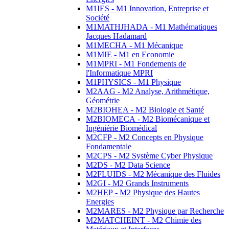
M1IES - M1 Innovation, Entreprise et
Société
M1MATHJHADA - M1 Mathématiques
Jacques Hadamard
M1MECHA - M1 Mécanique
M1MIE - M1 en Economie
M1MPRI - M1 Fondements de
l'Informatique MPRI
M1PHYSICS - M1 Physique
M2AAG - M2 Analyse, Arithmétique,
Géométrie
M2BIOHEA - M2 Biologie et Santé
M2BIOMECA - M2 Biomécanique et
Ingéniérie Biomédical
M2CFP - M2 Concepts en Physique
Fondamentale
M2CPS - M2 Système Cyber Physique
M2DS - M2 Data Science
M2FLUIDS - M2 Mécanique des Fluides
M2GI - M2 Grands Instruments
M2HEP - M2 Physique des Hautes
Energies
M2MARES - M2 Physique par Recherche
M2MATCHEINT - M2 Chimie des