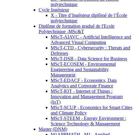
polytechnique
Cycle Ingénieur
X - Titre d’Ingénieur diplômé de l’École
polytechnique
Diplôme de formation gradué de l'Ecole
Polytechnique -MSc&T
MScT-AIAVC - Artificial Intelligence and
Advanced Visual Computing
MScT-CTD - Cybersecurity : Threats and
Defenses
MScT-DSB - Data Science for Business
MScT-ECOSEM - Environmental
Engineering and Sustainability
Management
MScT-EDACF - Economics, Data
Analytics and Corporate Finance
MScT-IOT - Internet of Things :
Innovation and Management Program
(IoT)
MScT-SCUP - Economics for Smart Cities
and Climate Policy
MScT-STEEM - Energy Environment :
Science Technology & Management
Master (DNM)
M1APPMATH - M1 - Applied