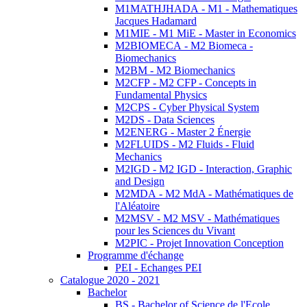
M1MATHJHADA - M1 - Mathematiques
Jacques Hadamard
M1MIE - M1 MiE - Master in Economics
M2BIOMECA - M2 Biomeca -
Biomechanics
M2BM - M2 Biomechanics
M2CFP - M2 CFP - Concepts in
Fundamental Physics
M2CPS - Cyber Physical System
M2DS - Data Sciences
M2ENERG - Master 2 Énergie
M2FLUIDS - M2 Fluids - Fluid
Mechanics
M2IGD - M2 IGD - Interaction, Graphic
and Design
M2MDA - M2 MdA - Mathématiques de
l'Aléatoire
M2MSV - M2 MSV - Mathématiques
pour les Sciences du Vivant
M2PIC - Projet Innovation Conception
Programme d'échange
PEI - Echanges PEI
Catalogue 2020 - 2021
Bachelor
BS - Bachelor of Science de l'Ecole