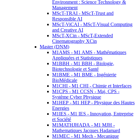
Environment : Science Technology &
Management
MScT-TRAI - MScT-Trust and
Responsible AI
MScT-ViCAI - MScT-Visual Computing
and Creative AI
MScT-XCin - MScT-Extended
Cinematography XCin
Master (DNM)
M1AMS - M1 AMS - Mathématiques
Appliquées et Statistiques
M1BBH - M1 BBH - Biologie,
Biotechnologie et Santé
M1BME - M1 BME - Ingénierie
BioMédicale
M1CHI - M1 CHI - Chimie et Interfaces
M1CPS - M1 CCSN - Maj. CPS -
Système Cyber Physique
M1HEP - M1 HEP - Physique des Hautes
Energies
M1IES - M1 IES - Innovation, Entreprise
et Société
M1MATHJHADA - M1 MJH -
Mathematiques Jacques Hadamard
M1MEC - M1 Mech - Mecanique