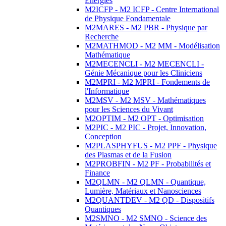
Energies
M2ICFP - M2 ICFP - Centre International
de Physique Fondamentale
M2MARES - M2 PBR - Physique par
Recherche
M2MATHMOD - M2 MM - Modélisation
Mathématique
M2MECENCLI - M2 MECENCLI -
Génie Mécanique pour les Cliniciens
M2MPRI - M2 MPRI - Fondements de
l'Informatique
M2MSV - M2 MSV - Mathématiques
pour les Sciences du Vivant
M2OPTIM - M2 OPT - Optimisation
M2PIC - M2 PIC - Projet, Innovation,
Conception
M2PLASPHYFUS - M2 PPF - Physique
des Plasmas et de la Fusion
M2PROBFIN - M2 PF - Probabilités et
Finance
M2QLMN - M2 QLMN - Quantique,
Lumière, Matériaux et Nanosciences
M2QUANTDEV - M2 QD - Dispositifs
Quantiques
M2SMNO - M2 SMNO - Science des