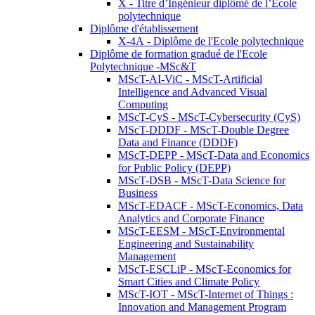
X - Titre d’Ingénieur diplômé de l’École
polytechnique
Diplôme d'établissement
X-4A - Diplôme de l'Ecole polytechnique
Diplôme de formation gradué de l'Ecole
Polytechnique -MSc&T
MScT-AI-ViC - MScT-Artificial
Intelligence and Advanced Visual
Computing
MScT-CyS - MScT-Cybersecurity (CyS)
MScT-DDDF - MScT-Double Degree
Data and Finance (DDDF)
MScT-DEPP - MScT-Data and Economics
for Public Policy (DEPP)
MScT-DSB - MScT-Data Science for
Business
MScT-EDACF - MScT-Economics, Data
Analytics and Corporate Finance
MScT-EESM - MScT-Environmental
Engineering and Sustainability
Management
MScT-ESCLiP - MScT-Economics for
Smart Cities and Climate Policy
MScT-IOT - MScT-Internet of Things :
Innovation and Management Program