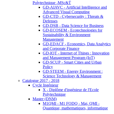
Polytechnique -MSc&T
GD-AIAVC - Artificial Intelligence and
Advanced Visual Computing
GD-CTD - Cybersecurity : Threats &
Defenses
GD-DSB - Data Science for Business
GD-ECOSEM - Ecotechnologies for
Sustainability & Environment
Management
GD-EDACF - Economics, Data Analytics
and Corporate Finance
GD-IOT - Internet of Things : Innovation
and Management Program (IoT)
GD-SCUP - Smart Cities and Urban
Policy
GD-STEEM - Energy Environment :
Science Technology & Management
Catalogue 2017 - 2018
Cycle Ingénieur
X - Diplôme d'ingénieur de l'Ecole
Polytechnique
Master (DNM)
M1QMI - M1 FODQ - Maj. QMI -
Quantique, mathematiques, informatique