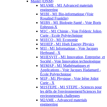
Master (DNM)
M1AME - M1 Advanced materials
engineering
M1BI - M1 Bio-informatique (Voie
Rosalind Franklin)
M1BS - M1 Biologie-Santé - Voie Boris
Ephrussi-X
M1C - M1 Chimie - Voie Fréderic Joliot-
Curie - Ecole Polytechnique
M1ECO - M1 Economie
M1HEP - M1 High Energy Physics
M1I - M1 Informatique - Voie Jacques
Herbrand - X
M1IESVIT - M1 Innovation, Entreprise, et
Société - Voie Innovation technologique
M1MAP - M1 Mathématiques et
Applications - Voie Jacques Hadamard -
École Polytechnique
M1P - M1 Physique - Voie Irène Joliot
Curie - X
M1STEPE - M1 STEPE - Sciences pour
les défis de l'environnement/Sciences for
environmentals challenges
M2AME - Advanced materials
engineering