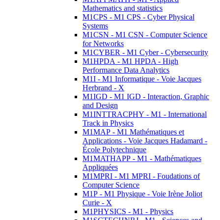
Mathematics and statistics
M1CPS - M1 CPS - Cyber Physical
Systems
M1CSN - M1 CSN - Computer Science
for Networks
M1CYBER - M1 Cyber - Cybersecurity
M1HPDA - M1 HPDA - High
Performance Data Analytics
M1I - M1 Informatique - Voie Jacques
Herbrand - X
M1IGD - M1 IGD - Interaction, Graphic
and Design
M1INTTRACPHY - M1 - International
Track in Physics
M1MAP - M1 Mathématiques et
Applications - Voie Jacques Hadamard -
École Polytechnique
M1MATHAPP - M1 - Mathématiques
Appliquées
M1MPRI - M1 MPRI - Foudations of
Computer Science
M1P - M1 Physique - Voie Irène Joliot
Curie - X
M1PHYSICS - M1 - Physics