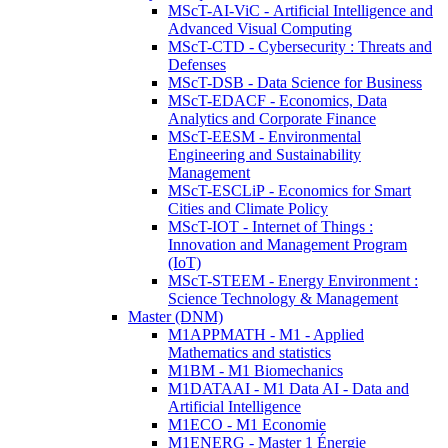
MScT-AI-ViC - Artificial Intelligence and
Advanced Visual Computing
MScT-CTD - Cybersecurity : Threats and
Defenses
MScT-DSB - Data Science for Business
MScT-EDACF - Economics, Data
Analytics and Corporate Finance
MScT-EESM - Environmental
Engineering and Sustainability
Management
MScT-ESCLiP - Economics for Smart
Cities and Climate Policy
MScT-IOT - Internet of Things :
Innovation and Management Program
(IoT)
MScT-STEEM - Energy Environment :
Science Technology & Management
Master (DNM)
M1APPMATH - M1 - Applied
Mathematics and statistics
M1BM - M1 Biomechanics
M1DATAAI - M1 Data AI - Data and
Artificial Intelligence
M1ECO - M1 Economie
M1ENERG - Master 1 Énergie