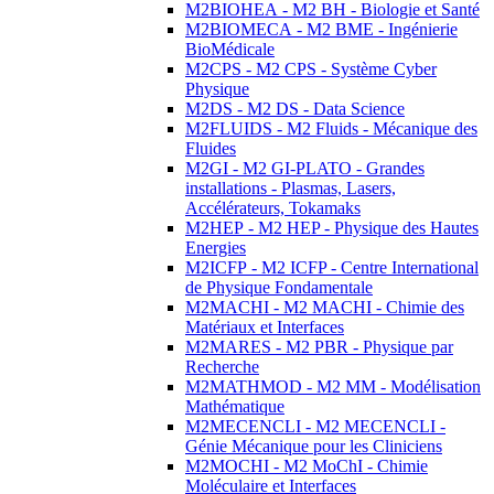
M2BIOHEA - M2 BH - Biologie et Santé
M2BIOMECA - M2 BME - Ingénierie
BioMédicale
M2CPS - M2 CPS - Système Cyber
Physique
M2DS - M2 DS - Data Science
M2FLUIDS - M2 Fluids - Mécanique des
Fluides
M2GI - M2 GI-PLATO - Grandes
installations - Plasmas, Lasers,
Accélérateurs, Tokamaks
M2HEP - M2 HEP - Physique des Hautes
Energies
M2ICFP - M2 ICFP - Centre International
de Physique Fondamentale
M2MACHI - M2 MACHI - Chimie des
Matériaux et Interfaces
M2MARES - M2 PBR - Physique par
Recherche
M2MATHMOD - M2 MM - Modélisation
Mathématique
M2MECENCLI - M2 MECENCLI -
Génie Mécanique pour les Cliniciens
M2MOCHI - M2 MoChI - Chimie
Moléculaire et Interfaces