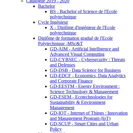
Catalogue 2019 - 2020
Bachelor
BS - Bachelor of Science de l'Ecole
polytechnique
Cycle Ingénieur
X - Diplôme d'ingénieur de l'Ecole
polytechnique
Diplôme de formation gradué de l'Ecole
Polytechnique -MSc&T
GD-AIM - Artificial Intelligence and
Advanced Visual Computing
GD-CYBSEC - Cybersecurity : Threats
and Defenses
GD-DSB - Data Science for Business
GD-EDCF - Economics, Data Analytics
and Corporate Finance
GD-EESTM - Energy Environment :
Science Technology & Management
GD-ESEM - Ecotechnologies for
Sustainability & Environment
Management
GD-IOT - Internet of Things : Innovation
and Management Program (IoT)
GD-SCUP - Smart Cities and Urban
Policy