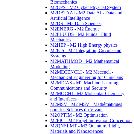
Biomechanics
M2CPS - M2 Cyber Physical System
M2DATAAI - M2 Data AI - Data and
Artificial Intelligence
M2DS - M2 Data Sciences
M2ENERG - M2 Énergie
M2FLUIDS - M2 Fluids - Fluid
Mechanics
M2HEP - M2 High Energy physics
M2ICS - M2 Integration, Circuits and
Systems
M2MATHMOD - M2 Mathematical
Modelling
M2MECENCLI - M2 Mecencli -
Mechanical Engineering for Clinicians
M2MICAS - M2 Machine Learning,
Communications and Security
M2MOCHI - M2 Molecular Chemistry
and Interfaces
M2MSV - M2 MSV - Mathématiques
pour les Sciences du Vivant
M2OPTIM - M2 Optimisation
M2PIC - M2 Projet Innovation Conception
M2QNSLMT - M2 Quantum, Light,
Materials and Nanosciences