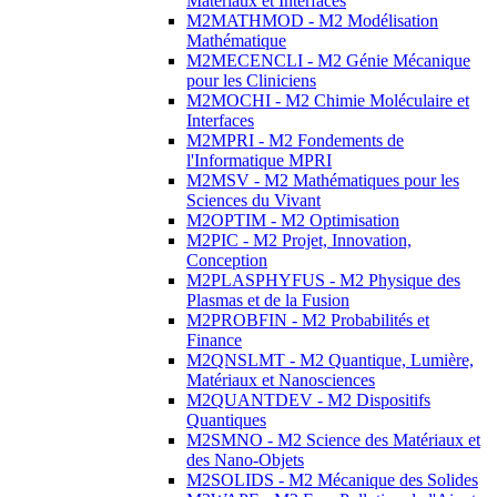
Matériaux et Interfaces
M2MATHMOD - M2 Modélisation
Mathématique
M2MECENCLI - M2 Génie Mécanique
pour les Cliniciens
M2MOCHI - M2 Chimie Moléculaire et
Interfaces
M2MPRI - M2 Fondements de
l'Informatique MPRI
M2MSV - M2 Mathématiques pour les
Sciences du Vivant
M2OPTIM - M2 Optimisation
M2PIC - M2 Projet, Innovation,
Conception
M2PLASPHYFUS - M2 Physique des
Plasmas et de la Fusion
M2PROBFIN - M2 Probabilités et
Finance
M2QNSLMT - M2 Quantique, Lumière,
Matériaux et Nanosciences
M2QUANTDEV - M2 Dispositifs
Quantiques
M2SMNO - M2 Science des Matériaux et
des Nano-Objets
M2SOLIDS - M2 Mécanique des Solides