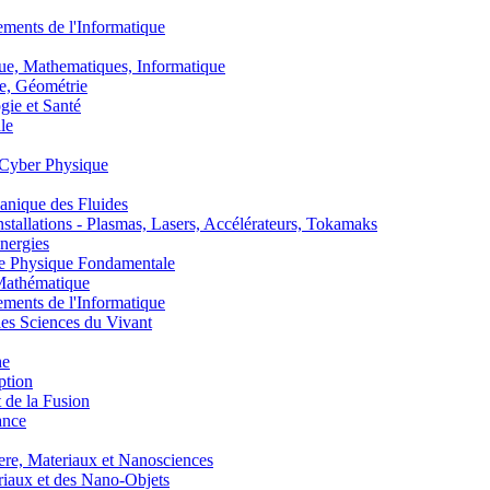
nts de l'Informatique
, Mathematiques, Informatique
, Géométrie
ie et Santé
le
Cyber Physique
nique des Fluides
lations - Plasmas, Lasers, Accélérateurs, Tokamaks
nergies
de Physique Fondamentale
athématique
nts de l'Informatique
s Sciences du Vivant
he
ption
 de la Fusion
ance
, Materiaux et Nanosciences
aux et des Nano-Objets