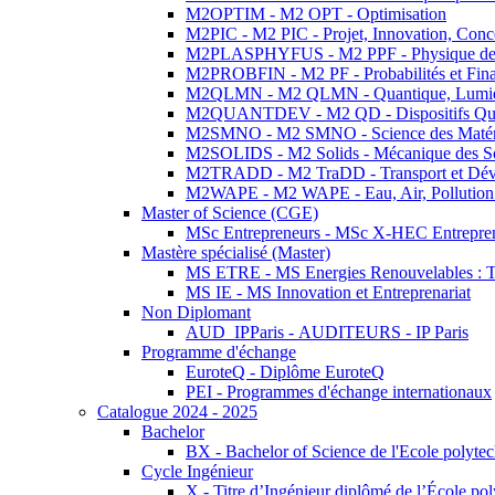
M2OPTIM - M2 OPT - Optimisation
M2PIC - M2 PIC - Projet, Innovation, Conc
M2PLASPHYFUS - M2 PPF - Physique des P
M2PROBFIN - M2 PF - Probabilités et Fin
M2QLMN - M2 QLMN - Quantique, Lumière
M2QUANTDEV - M2 QD - Dispositifs Qua
M2SMNO - M2 SMNO - Science des Matéri
M2SOLIDS - M2 Solids - Mécanique des So
M2TRADD - M2 TraDD - Transport et Dév
M2WAPE - M2 WAPE - Eau, Air, Pollution 
Master of Science (CGE)
MSc Entrepreneurs - MSc X-HEC Entrepre
Mastère spécialisé (Master)
MS ETRE - MS Energies Renouvelables : Tec
MS IE - MS Innovation et Entreprenariat
Non Diplomant
AUD_IPParis - AUDITEURS - IP Paris
Programme d'échange
EuroteQ - Diplôme EuroteQ
PEI - Programmes d'échange internationaux
Catalogue 2024 - 2025
Bachelor
BX - Bachelor of Science de l'Ecole polyte
Cycle Ingénieur
X - Titre d’Ingénieur diplômé de l’École po