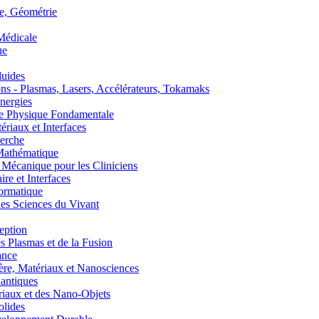
, Géométrie
édicale
ue
uides
s - Plasmas, Lasers, Accélérateurs, Tokamaks
nergies
de Physique Fondamentale
aux et Interfaces
erche
athématique
anique pour les Cliniciens
 et Interfaces
ormatique
s Sciences du Vivant
eption
lasmas et de la Fusion
ance
, Matériaux et Nanosciences
ntiques
aux et des Nano-Objets
lides