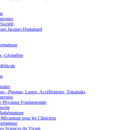
ue
nergies
 Société
es Jacques Hadamard
ormatique
, Géométrie
édicale
ue
uides
s - Plasmas, Lasers, Accélérateurs, Tokamaks
nergies
de Physique Fondamentale
erche
athématique
anique pour les Cliniciens
ormatique
s Sciences du Vivant