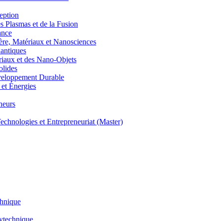
eption
lasmas et de la Fusion
ance
, Matériaux et Nanosciences
ntiques
aux et des Nano-Objets
lides
eloppement Durable
et Énergies
neurs
hnologies et Entrepreneuriat (Master)
chnique
lytechnique