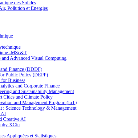
nique des Solides
, Pollution et Energies
chnique
lytechnique
hnique -MSc&T
ce and Advanced Visual Computing
and Finance (DDDF)
r Public Policy (DEPP)
for Business
ytics and Corporate Finance
ring and Sustainability Management
Cities and Climate Policy
ovation and Management Program (IoT)
: Science Technology & Management
 AI
 Creative AI
aphy XCin
ppliquées et Statistiques