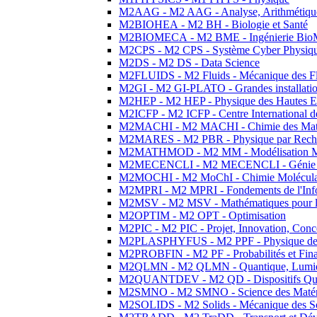
M2AAG - M2 AAG - Analyse, Arithmétique
M2BIOHEA - M2 BH - Biologie et Santé
M2BIOMECA - M2 BME - Ingénierie BioM
M2CPS - M2 CPS - Système Cyber Physiq
M2DS - M2 DS - Data Science
M2FLUIDS - M2 Fluids - Mécanique des Fl
M2GI - M2 GI-PLATO - Grandes installation
M2HEP - M2 HEP - Physique des Hautes E
M2ICFP - M2 ICFP - Centre International 
M2MACHI - M2 MACHI - Chimie des Matéri
M2MARES - M2 PBR - Physique par Rech
M2MATHMOD - M2 MM - Modélisation M
M2MECENCLI - M2 MECENCLI - Génie Méc
M2MOCHI - M2 MoChI - Chimie Moléculaire
M2MPRI - M2 MPRI - Fondements de l'Inf
M2MSV - M2 MSV - Mathématiques pour le
M2OPTIM - M2 OPT - Optimisation
M2PIC - M2 PIC - Projet, Innovation, Conc
M2PLASPHYFUS - M2 PPF - Physique des P
M2PROBFIN - M2 PF - Probabilités et Fin
M2QLMN - M2 QLMN - Quantique, Lumière
M2QUANTDEV - M2 QD - Dispositifs Qua
M2SMNO - M2 SMNO - Science des Matéri
M2SOLIDS - M2 Solids - Mécanique des So