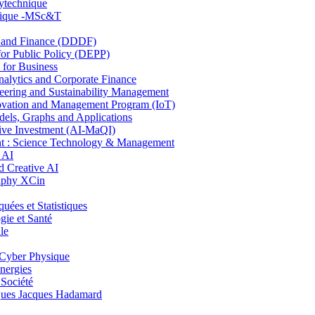
lytechnique
hnique -MSc&T
and Finance (DDDF)
r Public Policy (DEPP)
for Business
ytics and Corporate Finance
ring and Sustainability Management
ovation and Management Program (IoT)
ls, Graphs and Applications
ive Investment (AI-MaQI)
: Science Technology & Management
 AI
 Creative AI
aphy XCin
es et Statistiques
ie et Santé
le
Cyber Physique
nergies
 Société
es Jacques Hadamard