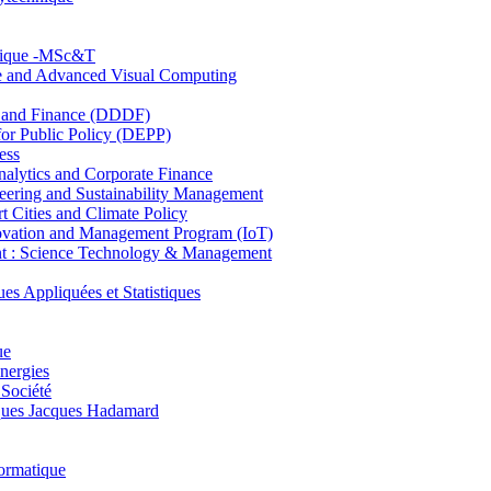
hnique -MSc&T
ce and Advanced Visual Computing
and Finance (DDDF)
r Public Policy (DEPP)
ess
ytics and Corporate Finance
ring and Sustainability Management
Cities and Climate Policy
ovation and Management Program (IoT)
: Science Technology & Management
ppliquées et Statistiques
ue
nergies
 Société
es Jacques Hadamard
ormatique