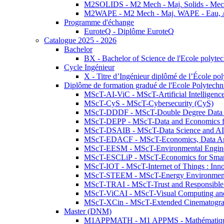
M2SOLIDS - M2 Mech - Maj. Solids - Meca
M2WAPE - M2 Mech - Maj. WAPE - Eau, Air
Programme d'échange
EuroteQ - Diplôme EuroteQ
Catalogue 2025 - 2026
Bachelor
BX - Bachelor of Science de l'Ecole polyte
Cycle Ingénieur
X - Titre d’Ingénieur diplômé de l’École po
Diplôme de formation gradué de l'Ecole Polytec
MScT-AI-ViC - MScT-Artificial Intelligen
MScT-CyS - MScT-Cybersecurity (CyS)
MScT-DDDF - MScT-Double Degree Data 
MScT-DEPP - MScT-Data and Economics fo
MScT-DSAIB - MScT-Data Science and AI 
MScT-EDACF - MScT-Economics, Data Anal
MScT-EESM - MScT-Environmental Enginee
MScT-ESCLiP - MScT-Economics for Smart 
MScT-IOT - MScT-Internet of Things : Inn
MScT-STEEM - MScT-Energy Environment 
MScT-TRAI - MScT-Trust and Responsible
MScT-ViCAI - MScT-Visual Computing and
MScT-XCin - MScT-Extended Cinematogr
Master (DNM)
M1APPMATH - M1 APPMS - Mathématiques A