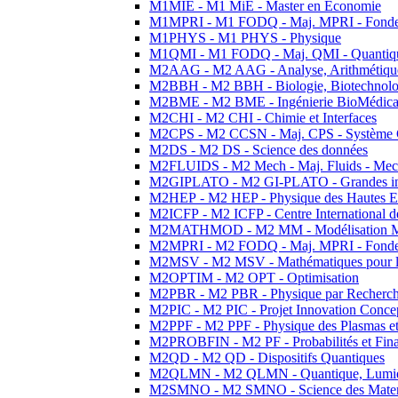
M1MIE - M1 MiE - Master en Economie
M1MPRI - M1 FODQ - Maj. MPRI - Fondeme
M1PHYS - M1 PHYS - Physique
M1QMI - M1 FODQ - Maj. QMI - Quantique
M2AAG - M2 AAG - Analyse, Arithmétique
M2BBH - M2 BBH - Biologie, Biotechnolog
M2BME - M2 BME - Ingénierie BioMédica
M2CHI - M2 CHI - Chimie et Interfaces
M2CPS - M2 CCSN - Maj. CPS - Système 
M2DS - M2 DS - Science des données
M2FLUIDS - M2 Mech - Maj. Fluids - Meca
M2GIPLATO - M2 GI-PLATO - Grandes instal
M2HEP - M2 HEP - Physique des Hautes E
M2ICFP - M2 ICFP - Centre International 
M2MATHMOD - M2 MM - Modélisation M
M2MPRI - M2 FODQ - Maj. MPRI - Fondeme
M2MSV - M2 MSV - Mathématiques pour le
M2OPTIM - M2 OPT - Optimisation
M2PBR - M2 PBR - Physique par Recherc
M2PIC - M2 PIC - Projet Innovation Conce
M2PPF - M2 PPF - Physique des Plasmas et
M2PROBFIN - M2 PF - Probabilités et Fin
M2QD - M2 QD - Dispositifs Quantiques
M2QLMN - M2 QLMN - Quantique, Lumiere
M2SMNO - M2 SMNO - Science des Materi