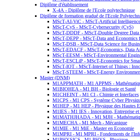
Diplôme d'établissement
X-4A - Diplôme de l'Ecole polytechnique
Diplôme de formation gradué de l'Ecole Polytec
MScT-AI-ViC - MScT-Artificial Intelligen
MScT-CyS - MScT-Cybersecurity (CyS)
MScT-DDDF - MScT-Double Degree Data 
MScT-DEPP - MScT-Data and Economics fo
MScT-DSB - MScT-Data Science for Busin
MScT-EDACF - MScT-Economics, Data Anal
MScT-EESM - MScT-Environmental Enginee
MScT-ESCLiP - MScT-Economics for Smart 
MScT-IOT - MScT-Internet of Things : Inn
MScT-STEEM - MScT-Energy Environment 
Master (DNM)
M1APPMATH - M1 APPMS - Mathématiques A
M1BIOHEA - M1 BH - Biologie et Santé
M1CHEINT - M1 CI - Chimie et Interfaces
M1CPS - M1 CPS - Système Cyber Physiq
M1HEP - M1 HEP - Physique des Hautes E
M1IES - M1 IES - Innovation, Entreprise et
M1MATHJHADA - M1 MJH - Mathématiqu
M1MECHA - M1 Mech - Mécanique
M1MIE - M1 MiE - Master en Economie
M1MPRI - M1 MPRI - Fondements de l'Inf
M1PHYSICS - M1 PHYS - Physique