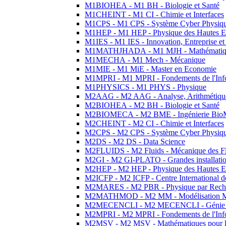
M1BIOHEA - M1 BH - Biologie et Santé
M1CHEINT - M1 CI - Chimie et Interfaces
M1CPS - M1 CPS - Système Cyber Physiq
M1HEP - M1 HEP - Physique des Hautes E
M1IES - M1 IES - Innovation, Entreprise et
M1MATHJHADA - M1 MJH - Mathématiqu
M1MECHA - M1 Mech - Mécanique
M1MIE - M1 MiE - Master en Economie
M1MPRI - M1 MPRI - Fondements de l'Inf
M1PHYSICS - M1 PHYS - Physique
M2AAG - M2 AAG - Analyse, Arithmétique
M2BIOHEA - M2 BH - Biologie et Santé
M2BIOMECA - M2 BME - Ingénierie BioM
M2CHEINT - M2 CI - Chimie et Interfaces
M2CPS - M2 CPS - Système Cyber Physiq
M2DS - M2 DS - Data Science
M2FLUIDS - M2 Fluids - Mécanique des Fl
M2GI - M2 GI-PLATO - Grandes installation
M2HEP - M2 HEP - Physique des Hautes E
M2ICFP - M2 ICFP - Centre International 
M2MARES - M2 PBR - Physique par Rech
M2MATHMOD - M2 MM - Modélisation M
M2MECENCLI - M2 MECENCLI - Génie Méc
M2MPRI - M2 MPRI - Fondements de l'Inf
M2MSV - M2 MSV - Mathématiques pour le