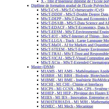
X - Titre d’Ingénieur diplômé de l’École po
Diplôme de formation gradué de l'Ecole Polytec
MScT-CyS - MScT-Cybersecurity (CyS)
MScT-DDDF - MScT-Double Degree Data 
MScT-DEPP - MScT-Data and Economics fo
MScT-DSAIB - MScT-Data Science and AI 
MScT-EDACF - MScT-Economics, Data Anal
MScT-EESM - MScT-Environmental Enginee
MScT-IOT - MScT-Internet of Things : Inn
MScT-LLGA - Track : Large Language Mode
MScT-MaQI - AI for Markets and Quantitat
MScT-STEEM - MScT-Energy Environment 
MScT-TRAI - MScT-Trust and Responsible
MScT-ViCAI - MScT-Visual Computing and
MScT-XCin - MScT-Extended Cinematogr
Master (DNM)
M1AMS - M1 AMS - Mathématiques Appliqué
M1BBH - M1 BBH - Biologie, Biotechnolog
M1BME - M1 BME - Ingénierie BioMédica
M1CHI - M1 CHI - Chimie et Interfaces
M1CPS - M1 CCSN - Maj. CPS - Système 
M1HEP - M1 HEP - Physique des Hautes E
M1IES - M1 IES - Innovation, Entreprise et
M1MATHJHADA - M1 MJH - Mathematiqu
M1MEC - M1 Mech - Mecanique