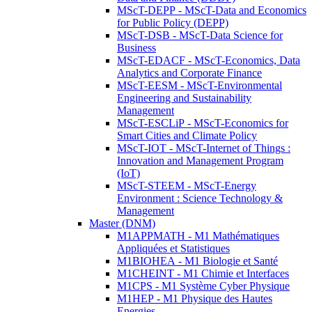
MScT-DEPP - MScT-Data and Economics
for Public Policy (DEPP)
MScT-DSB - MScT-Data Science for
Business
MScT-EDACF - MScT-Economics, Data
Analytics and Corporate Finance
MScT-EESM - MScT-Environmental
Engineering and Sustainability
Management
MScT-ESCLiP - MScT-Economics for
Smart Cities and Climate Policy
MScT-IOT - MScT-Internet of Things :
Innovation and Management Program
(IoT)
MScT-STEEM - MScT-Energy
Environment : Science Technology &
Management
Master (DNM)
M1APPMATH - M1 Mathématiques
Appliquées et Statistiques
M1BIOHEA - M1 Biologie et Santé
M1CHEINT - M1 Chimie et Interfaces
M1CPS - M1 Système Cyber Physique
M1HEP - M1 Physique des Hautes
Energies