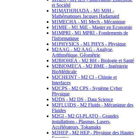
et Société
M1MATHJHADA - M1 MJH -
Mathématiques Jacques Hadamard
M1MECHA - M1 Mech - Mécanique
M1MIE - M1 MiE - Master en Economie
M1MPRI - M1 MPRI - Fondements de
l'Informatique
M1PHYSICS - M1 PHYS - Physique
M2AAG - M2 AAG - Analyse,
Arithmétique, Géométrie
M2BIOHEA - M2 BH - Biologie et Santé
M2BIOMECA - M2 BME - Ingénierie
BioMédicale
M2CHEINT - M2 CI - Chimie et
Interfaces
M2CPS - M2 CPS - Système Cyber
Physique
M2DS - M2 DS - Data Science
M2FLUIDS - M2 Fluids - Mécanique des
Fluides
M2GI - M2 GI-PLATO - Grandes
installations - Plasmas, Lasers,
Accélérateurs, Tokamaks
M2HEP - M2 HEP - Physique des Hautes