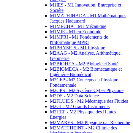
M1IES - M1 Innovation, Entreprise et
Société
M1MATHJHADA - M1 Mathématiques
Jacques Hadamard
M1MECHA - M1 Mécanique
M1MIE - M1 en Economie
M1MPRI - M1 Fondements de
l'Informatique MPRI
M1PHYSICS - M1 Physique
M2AAG - M2 Analyse, Arithmétique,
Géométrie
M2BIOHEA - M2 Biologie et Santé
M2BIOMECA - M2 Biomécanique et
Ingéniérie Biomédical
M2CFP - M2 Concepts en Physique
Fondamentale
M2CPS - M2 Système Cyber Physique
M2DS - M2 Data Science
M2FLUIDS - M2 Mécanique des Fluides
M2GI - M2 Grands Instruments
M2HEP - M2 Physique des Hautes
Energies
M2MARES - M2 Physique par Recherche
M2MATCHEINT - M2 Chimie des