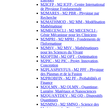
Energies
M2ICFP - M2 ICFP - Centre International
de Physique Fondamentale
M2MARES - M2 PBR - Physique par
Recherche
M2MATHMOD - M2 MM - Modélisation
Mathématique
M2MECENCLI - M2 MECENCLI -
Génie Mécanique pour les Cliniciens
M2MPRI - M2 MPRI - Fondements de
l'Informatique
M2MSV - M2 MSV - Mathématiques
pour les Sciences du Vivant
M2OPTIM - M2 OPT - Optimisation
M2PIC - M2 PIC - Projet, Innovation,
Conception
M2PLASPHYFUS - M2 PPF - Physique
des Plasmas et de la Fusion
M2PROBFIN - M2 PF - Probabilités et
Finance
M2QLMN - M2 QLMN - Quantique,
Lumière, Matériaux et Nanosciences
M2QUANTDEV - M2 QD - Dispositifs
Quantiques
M2SMNO - M2 SMNO - Science des