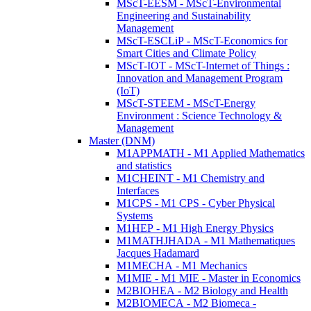
MScT-EESM - MScT-Environmental
Engineering and Sustainability
Management
MScT-ESCLiP - MScT-Economics for
Smart Cities and Climate Policy
MScT-IOT - MScT-Internet of Things :
Innovation and Management Program
(IoT)
MScT-STEEM - MScT-Energy
Environment : Science Technology &
Management
Master (DNM)
M1APPMATH - M1 Applied Mathematics
and statistics
M1CHEINT - M1 Chemistry and
Interfaces
M1CPS - M1 CPS - Cyber Physical
Systems
M1HEP - M1 High Energy Physics
M1MATHJHADA - M1 Mathematiques
Jacques Hadamard
M1MECHA - M1 Mechanics
M1MIE - M1 MIE - Master in Economics
M2BIOHEA - M2 Biology and Health
M2BIOMECA - M2 Biomeca -