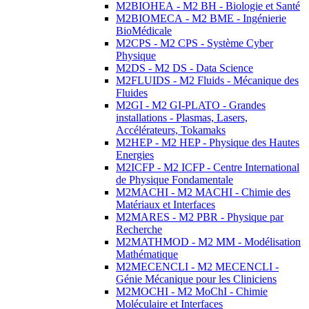
M2BIOHEA - M2 BH - Biologie et Santé
M2BIOMECA - M2 BME - Ingénierie
BioMédicale
M2CPS - M2 CPS - Système Cyber
Physique
M2DS - M2 DS - Data Science
M2FLUIDS - M2 Fluids - Mécanique des
Fluides
M2GI - M2 GI-PLATO - Grandes
installations - Plasmas, Lasers,
Accélérateurs, Tokamaks
M2HEP - M2 HEP - Physique des Hautes
Energies
M2ICFP - M2 ICFP - Centre International
de Physique Fondamentale
M2MACHI - M2 MACHI - Chimie des
Matériaux et Interfaces
M2MARES - M2 PBR - Physique par
Recherche
M2MATHMOD - M2 MM - Modélisation
Mathématique
M2MECENCLI - M2 MECENCLI -
Génie Mécanique pour les Cliniciens
M2MOCHI - M2 MoChI - Chimie
Moléculaire et Interfaces