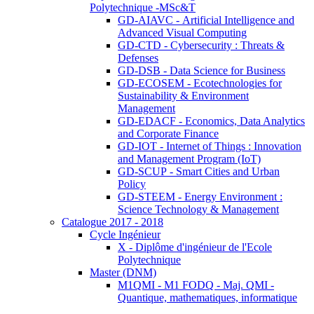
Polytechnique -MSc&T
GD-AIAVC - Artificial Intelligence and
Advanced Visual Computing
GD-CTD - Cybersecurity : Threats &
Defenses
GD-DSB - Data Science for Business
GD-ECOSEM - Ecotechnologies for
Sustainability & Environment
Management
GD-EDACF - Economics, Data Analytics
and Corporate Finance
GD-IOT - Internet of Things : Innovation
and Management Program (IoT)
GD-SCUP - Smart Cities and Urban
Policy
GD-STEEM - Energy Environment :
Science Technology & Management
Catalogue 2017 - 2018
Cycle Ingénieur
X - Diplôme d'ingénieur de l'Ecole
Polytechnique
Master (DNM)
M1QMI - M1 FODQ - Maj. QMI -
Quantique, mathematiques, informatique