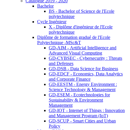
Catalogue 2019 - 2020
Bachelor
BS - Bachelor of Science de l'Ecole
polytechnique
Cycle Ingénieur
X - Diplôme d'ingénieur de l'Ecole
polytechnique
Diplôme de formation gradué de l'Ecole
Polytechnique -MSc&T
GD-AIM - Artificial Intelligence and
Advanced Visual Computing
GD-CYBSEC - Cybersecurity : Threats
and Defenses
GD-DSB - Data Science for Business
GD-EDCF - Economics, Data Analytics
and Corporate Finance
GD-EESTM - Energy Environment :
Science Technology & Management
GD-ESEM - Ecotechnologies for
Sustainability & Environment
Management
GD-IOT - Internet of Things : Innovation
and Management Program (IoT)
GD-SCUP - Smart Cities and Urban
Policy