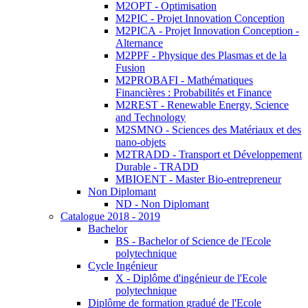
M2OPT - Optimisation
M2PIC - Projet Innovation Conception
M2PICA - Projet Innovation Conception -
Alternance
M2PPF - Physique des Plasmas et de la
Fusion
M2PROBAFI - Mathématiques
Financières : Probabilités et Finance
M2REST - Renewable Energy, Science
and Technology
M2SMNO - Sciences des Matériaux et des
nano-objets
M2TRADD - Transport et Développement
Durable - TRADD
MBIOENT - Master Bio-entrepreneur
Non Diplomant
ND - Non Diplomant
Catalogue 2018 - 2019
Bachelor
BS - Bachelor of Science de l'Ecole
polytechnique
Cycle Ingénieur
X - Diplôme d'ingénieur de l'Ecole
polytechnique
Diplôme de formation gradué de l'Ecole