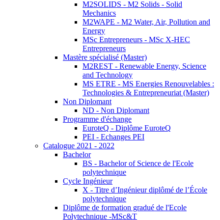
M2SOLIDS - M2 Solids - Solid
Mechanics
M2WAPE - M2 Water, Air, Pollution and
Energy
MSc Entrepreneurs - MSc X-HEC
Entrepreneurs
Mastère spécialisé (Master)
M2REST - Renewable Energy, Science
and Technology
MS ETRE - MS Energies Renouvelables :
Technologies & Entrepreneuriat (Master)
Non Diplomant
ND - Non Diplomant
Programme d'échange
EuroteQ - Diplôme EuroteQ
PEI - Echanges PEI
Catalogue 2021 - 2022
Bachelor
BS - Bachelor of Science de l'Ecole
polytechnique
Cycle Ingénieur
X - Titre d’Ingénieur diplômé de l’École
polytechnique
Diplôme de formation gradué de l'Ecole
Polytechnique -MSc&T