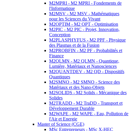
M2MPRI - M2 MPRI - Fondements de
l'Informatique
M2MSV - M2 MSV - Mathématiques
pour les Sciences du Vivant
M2OPTIM - M2 OPT - Optimisation
M2PIC - M2 PIC - Projet, Innovation,
Conception
M2PLASPHYFUS - M2 PPF - Physique
des Plasmas et de la Fusion
M2PROBFIN - M2 PF - Probabilités et
Finance
M2QLMN - M2 QLMN - Quantique,
Lumière, Matériaux et Nanosciences
M2QUANTDEV - M2 QD - Dispositifs
Quantiques
M2SMNO - M2 SMNO - Science des
Matériaux et des Nano-Objets
M2SOLIDS - M2 Solids - Mécanique des
Solides
M2TRADD - M2 TraDD - Transport et
Développement Durable
M2WAPE - M2 WAPE - Eau, Pollution de
l'Air et Energie
Master of Science (CGE)
MSc Entrepreneurs - MSc X-HEC