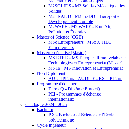
Matériaux et des Nano-Objets
M2SOLIDS - M2 Solids - Mécanique des
Solides
M2TRADD - M2 TraDD - Transport et
Développement Durable
M2WAPE - M2 WAPE - Eau, Air,
Pollution et Énergies
Master of Science (CGE)
MSc Entrepreneurs - MSc X-HEC
Entrepreneurs
Mastère spécialisé (Master)
MS ETRE - MS Energies Renouvelables :
Technologies et Entrepreneuriat (Master)
MS IE - MS Innovation et Entreprenariat
Non Diplomant
AUD_IPParis - AUDITEURS - IP Paris
Programme d'échange
EuroteQ - Diplôme EuroteQ
PEI - Programmes d'échange
internationaux
Catalogue 2024 - 2025
Bachelor
BX - Bachelor of Science de l'Ecole
polytechnique
Cycle Ingénieur