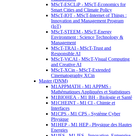
MScT-ESCLiP - MScT-Economics for
Smart Cities and Climate Policy
MScT-IOT - MScT-Internet of Things :
Innovation and Management Program
(IoT)
MScT-STEEM - MScT-Energy
Environment : Science Technology &
Management
MScT-TRAI - MScT-Trust and
Responsible AI
MScT-ViCAI - MScT-Visual Computing
and Creative AI
MScT-XCin - MScT-Extended
Cinematography XCin
Master (DNM)
M1APPMATH - M1 APPMS -
Mathématiques Appliquées et Statistiques
M1BIOHEA - M1 BH - Biologie et Santé
M1CHEINT - M1 CI - Chimie et
Interfaces
M1CPS - M1 CPS - Système Cyber
Physique
M1HEP - M1 HEP - Physique des Hautes
Energies
M1IES - M1 IES - Innovation, Entreprise