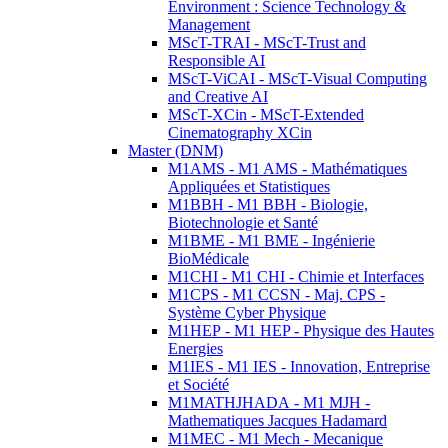
Environment : Science Technology &
Management
MScT-TRAI - MScT-Trust and
Responsible AI
MScT-ViCAI - MScT-Visual Computing
and Creative AI
MScT-XCin - MScT-Extended
Cinematography XCin
Master (DNM)
M1AMS - M1 AMS - Mathématiques
Appliquées et Statistiques
M1BBH - M1 BBH - Biologie,
Biotechnologie et Santé
M1BME - M1 BME - Ingénierie
BioMédicale
M1CHI - M1 CHI - Chimie et Interfaces
M1CPS - M1 CCSN - Maj. CPS -
Système Cyber Physique
M1HEP - M1 HEP - Physique des Hautes
Energies
M1IES - M1 IES - Innovation, Entreprise
et Société
M1MATHJHADA - M1 MJH -
Mathematiques Jacques Hadamard
M1MEC - M1 Mech - Mecanique