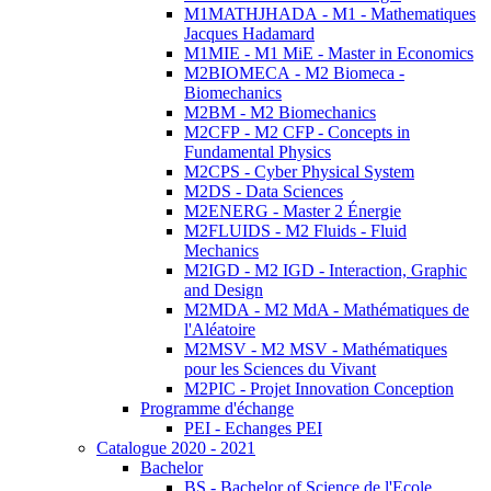
M1MATHJHADA - M1 - Mathematiques
Jacques Hadamard
M1MIE - M1 MiE - Master in Economics
M2BIOMECA - M2 Biomeca -
Biomechanics
M2BM - M2 Biomechanics
M2CFP - M2 CFP - Concepts in
Fundamental Physics
M2CPS - Cyber Physical System
M2DS - Data Sciences
M2ENERG - Master 2 Énergie
M2FLUIDS - M2 Fluids - Fluid
Mechanics
M2IGD - M2 IGD - Interaction, Graphic
and Design
M2MDA - M2 MdA - Mathématiques de
l'Aléatoire
M2MSV - M2 MSV - Mathématiques
pour les Sciences du Vivant
M2PIC - Projet Innovation Conception
Programme d'échange
PEI - Echanges PEI
Catalogue 2020 - 2021
Bachelor
BS - Bachelor of Science de l'Ecole