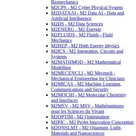
Biomechanics
M2CPS - M2 Cyber Physical System
M2DATAAI - M2 Data AI - Data and
Artificial Intelligence
M2DS - M2 Data Sciences
M2ENERG - M2 Énergie
M2FLUIDS - M2 Fluids - Fluid
Mechanics
M2HEP - M2 High Energy physics
M2ICS - M2 Integration, Circuits and
Systems
M2MATHMOD - M2 Mathematical
Modelling
M2MECENCLI - M2 Mecencli -
Mechanical Engineering for Clinicians
M2MICAS - M2 Machine Learning,
Communications and Security
M2MOCHI - M2 Molecular Chemistry
and Interfaces
M2MSV - M2 MSV - Mathématiques
pour les Sciences du Vivant
M2OPTIM - M2 Optimisation
M2PIC - M2 Projet Innovation Conception
M2QNSLMT - M2 Quantum, Light,
Materials and Nanosciences