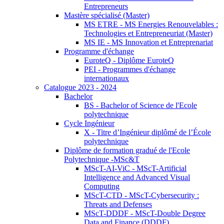
Entrepreneurs
Mastère spécialisé (Master)
MS ETRE - MS Energies Renouvelables :
Technologies et Entrepreneuriat (Master)
MS IE - MS Innovation et Entreprenariat
Programme d'échange
EuroteQ - Diplôme EuroteQ
PEI - Programmes d'échange
internationaux
Catalogue 2023 - 2024
Bachelor
BS - Bachelor of Science de l'Ecole
polytechnique
Cycle Ingénieur
X - Titre d’Ingénieur diplômé de l’École
polytechnique
Diplôme de formation gradué de l'Ecole
Polytechnique -MSc&T
MScT-AI-ViC - MScT-Artificial
Intelligence and Advanced Visual
Computing
MScT-CTD - MScT-Cybersecurity :
Threats and Defenses
MScT-DDDF - MScT-Double Degree
Data and Finance (DDDF)