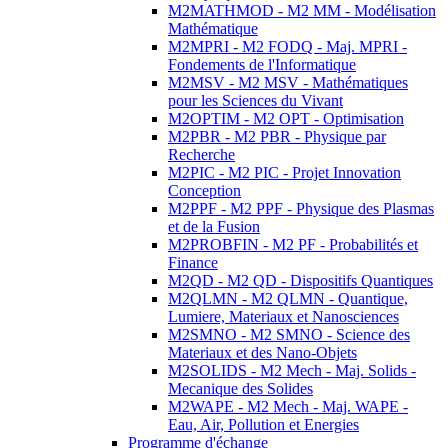
M2MATHMOD - M2 MM - Modélisation
Mathématique
M2MPRI - M2 FODQ - Maj. MPRI -
Fondements de l'Informatique
M2MSV - M2 MSV - Mathématiques
pour les Sciences du Vivant
M2OPTIM - M2 OPT - Optimisation
M2PBR - M2 PBR - Physique par
Recherche
M2PIC - M2 PIC - Projet Innovation
Conception
M2PPF - M2 PPF - Physique des Plasmas
et de la Fusion
M2PROBFIN - M2 PF - Probabilités et
Finance
M2QD - M2 QD - Dispositifs Quantiques
M2QLMN - M2 QLMN - Quantique,
Lumiere, Materiaux et Nanosciences
M2SMNO - M2 SMNO - Science des
Materiaux et des Nano-Objets
M2SOLIDS - M2 Mech - Maj. Solids -
Mecanique des Solides
M2WAPE - M2 Mech - Maj. WAPE -
Eau, Air, Pollution et Energies
Programme d'échange