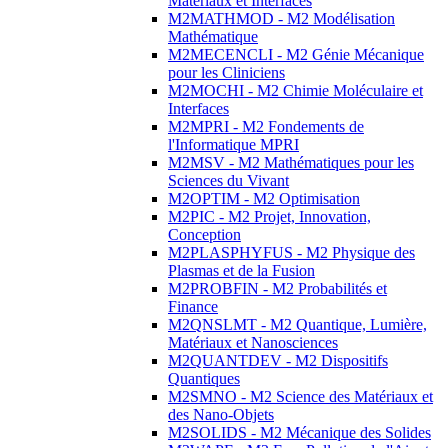
Matériaux et Interfaces
M2MATHMOD - M2 Modélisation
Mathématique
M2MECENCLI - M2 Génie Mécanique
pour les Cliniciens
M2MOCHI - M2 Chimie Moléculaire et
Interfaces
M2MPRI - M2 Fondements de
l'Informatique MPRI
M2MSV - M2 Mathématiques pour les
Sciences du Vivant
M2OPTIM - M2 Optimisation
M2PIC - M2 Projet, Innovation,
Conception
M2PLASPHYFUS - M2 Physique des
Plasmas et de la Fusion
M2PROBFIN - M2 Probabilités et
Finance
M2QNSLMT - M2 Quantique, Lumière,
Matériaux et Nanosciences
M2QUANTDEV - M2 Dispositifs
Quantiques
M2SMNO - M2 Science des Matériaux et
des Nano-Objets
M2SOLIDS - M2 Mécanique des Solides