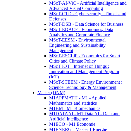
MScT-AI-ViC - Artificial Intelligence and
Advanced Visual Computing
MScT-CTD - Cybersecurity : Threats and
Defenses
MScT-DSB - Data Science for Business
MScT-EDACF - Economics, Data
Analytics and Corporate Finance
MScT-EESM - Environmental
Engineering and Sustainability
Management
MScT-ESCLiP - Economics for Smart
Cities and Climate Policy
MScT-IOT - Internet of Things :
Innovation and Management Program
(IoT)
MScT-STEEM - Energy Environment :
Science Technology & Management
Master (DNM)
M1APPMATH - M1 - Applied
Mathematics and statistics
M1BM - M1 Biomechanics
M1DATAAI - M1 Data AI - Data and
Artificial Intelligence
M1ECO - M1 Economie
M1ENERG - Master 1 Énergie