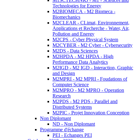
M1SCTECHNRJ - M1 - Sciences and
Technologies for Energy
M2BIOMECA - M2 Biomeca -
Biomechanics
M2CLEAR - CLimat, Environnement,
Applications et Recherche - Water, Air,
Pollution and Energy
M2CPS - Cyber Physical System
M2CYBER - M2 Cyber - Cybersecurity
M2DS - Data Sciences
M2HPDA - M2 HPDA - High
Performance Data Analytics
M2IGD - M2 IGD - Interaction, Graphic
and Design
M2MPRI - M2 MPRI - Foudations of
Computer Science
M2MPRO - M2 MPRO - Operation
Research
M2PDS - M2 PDS - Parallel and
Distributed Systems
M2PIC - Projet Innovation Conception
Non Diplomant
ND - Non Diplomant
Programme d'échange
PEI - Echanges PEI