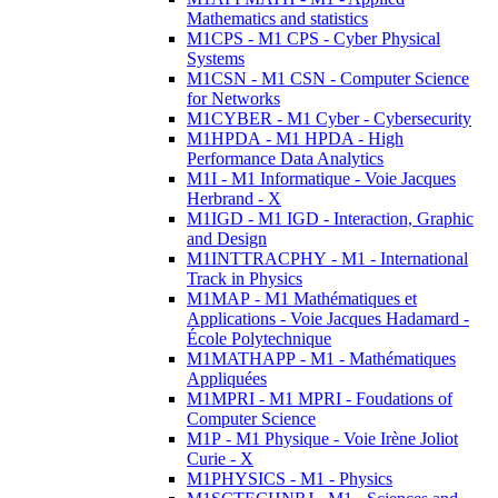
Mathematics and statistics
M1CPS - M1 CPS - Cyber Physical
Systems
M1CSN - M1 CSN - Computer Science
for Networks
M1CYBER - M1 Cyber - Cybersecurity
M1HPDA - M1 HPDA - High
Performance Data Analytics
M1I - M1 Informatique - Voie Jacques
Herbrand - X
M1IGD - M1 IGD - Interaction, Graphic
and Design
M1INTTRACPHY - M1 - International
Track in Physics
M1MAP - M1 Mathématiques et
Applications - Voie Jacques Hadamard -
École Polytechnique
M1MATHAPP - M1 - Mathématiques
Appliquées
M1MPRI - M1 MPRI - Foudations of
Computer Science
M1P - M1 Physique - Voie Irène Joliot
Curie - X
M1PHYSICS - M1 - Physics