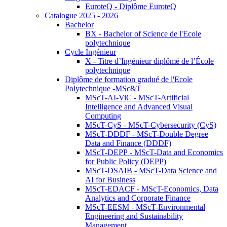
EuroteQ - Diplôme EuroteQ
Catalogue 2025 - 2026
Bachelor
BX - Bachelor of Science de l'Ecole
polytechnique
Cycle Ingénieur
X - Titre d’Ingénieur diplômé de l’École
polytechnique
Diplôme de formation gradué de l'Ecole
Polytechnique -MSc&T
MScT-AI-ViC - MScT-Artificial
Intelligence and Advanced Visual
Computing
MScT-CyS - MScT-Cybersecurity (CyS)
MScT-DDDF - MScT-Double Degree
Data and Finance (DDDF)
MScT-DEPP - MScT-Data and Economics
for Public Policy (DEPP)
MScT-DSAIB - MScT-Data Science and
AI for Business
MScT-EDACF - MScT-Economics, Data
Analytics and Corporate Finance
MScT-EESM - MScT-Environmental
Engineering and Sustainability
Management