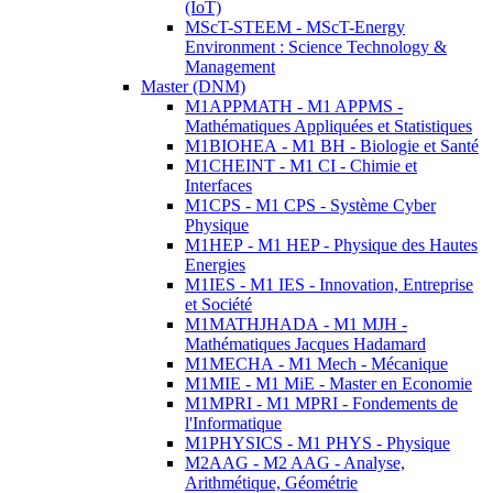
(IoT)
MScT-STEEM - MScT-Energy
Environment : Science Technology &
Management
Master (DNM)
M1APPMATH - M1 APPMS -
Mathématiques Appliquées et Statistiques
M1BIOHEA - M1 BH - Biologie et Santé
M1CHEINT - M1 CI - Chimie et
Interfaces
M1CPS - M1 CPS - Système Cyber
Physique
M1HEP - M1 HEP - Physique des Hautes
Energies
M1IES - M1 IES - Innovation, Entreprise
et Société
M1MATHJHADA - M1 MJH -
Mathématiques Jacques Hadamard
M1MECHA - M1 Mech - Mécanique
M1MIE - M1 MiE - Master en Economie
M1MPRI - M1 MPRI - Fondements de
l'Informatique
M1PHYSICS - M1 PHYS - Physique
M2AAG - M2 AAG - Analyse,
Arithmétique, Géométrie