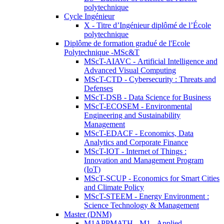
polytechnique
Cycle Ingénieur
X - Titre d’Ingénieur diplômé de l’École
polytechnique
Diplôme de formation gradué de l'Ecole
Polytechnique -MSc&T
MScT-AIAVC - Artificial Intelligence and
Advanced Visual Computing
MScT-CTD - Cybersecurity : Threats and
Defenses
MScT-DSB - Data Science for Business
MScT-ECOSEM - Environmental
Engineering and Sustainability
Management
MScT-EDACF - Economics, Data
Analytics and Corporate Finance
MScT-IOT - Internet of Things :
Innovation and Management Program
(IoT)
MScT-SCUP - Economics for Smart Cities
and Climate Policy
MScT-STEEM - Energy Environment :
Science Technology & Management
Master (DNM)
M1APPMATH - M1 - Applied