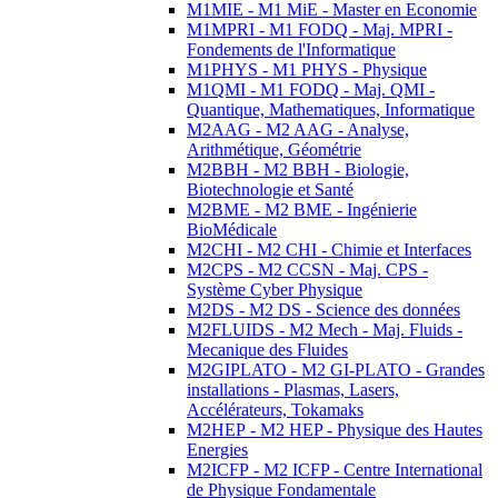
M1MIE - M1 MiE - Master en Economie
M1MPRI - M1 FODQ - Maj. MPRI -
Fondements de l'Informatique
M1PHYS - M1 PHYS - Physique
M1QMI - M1 FODQ - Maj. QMI -
Quantique, Mathematiques, Informatique
M2AAG - M2 AAG - Analyse,
Arithmétique, Géométrie
M2BBH - M2 BBH - Biologie,
Biotechnologie et Santé
M2BME - M2 BME - Ingénierie
BioMédicale
M2CHI - M2 CHI - Chimie et Interfaces
M2CPS - M2 CCSN - Maj. CPS -
Système Cyber Physique
M2DS - M2 DS - Science des données
M2FLUIDS - M2 Mech - Maj. Fluids -
Mecanique des Fluides
M2GIPLATO - M2 GI-PLATO - Grandes
installations - Plasmas, Lasers,
Accélérateurs, Tokamaks
M2HEP - M2 HEP - Physique des Hautes
Energies
M2ICFP - M2 ICFP - Centre International
de Physique Fondamentale