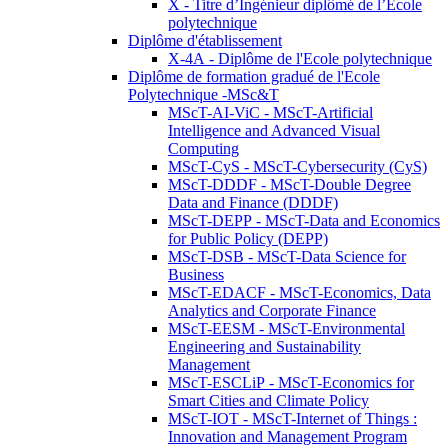
X - Titre d’Ingénieur diplômé de l’École
polytechnique
Diplôme d'établissement
X-4A - Diplôme de l'Ecole polytechnique
Diplôme de formation gradué de l'Ecole
Polytechnique -MSc&T
MScT-AI-ViC - MScT-Artificial
Intelligence and Advanced Visual
Computing
MScT-CyS - MScT-Cybersecurity (CyS)
MScT-DDDF - MScT-Double Degree
Data and Finance (DDDF)
MScT-DEPP - MScT-Data and Economics
for Public Policy (DEPP)
MScT-DSB - MScT-Data Science for
Business
MScT-EDACF - MScT-Economics, Data
Analytics and Corporate Finance
MScT-EESM - MScT-Environmental
Engineering and Sustainability
Management
MScT-ESCLiP - MScT-Economics for
Smart Cities and Climate Policy
MScT-IOT - MScT-Internet of Things :
Innovation and Management Program