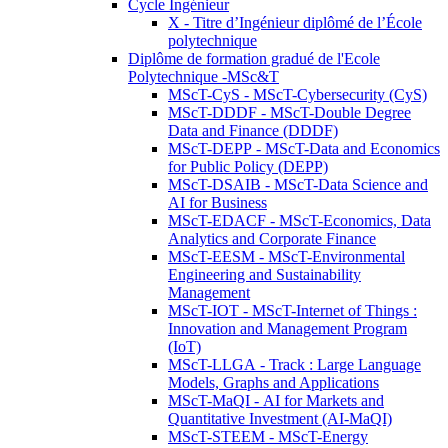
Cycle Ingénieur
X - Titre d’Ingénieur diplômé de l’École
polytechnique
Diplôme de formation gradué de l'Ecole
Polytechnique -MSc&T
MScT-CyS - MScT-Cybersecurity (CyS)
MScT-DDDF - MScT-Double Degree
Data and Finance (DDDF)
MScT-DEPP - MScT-Data and Economics
for Public Policy (DEPP)
MScT-DSAIB - MScT-Data Science and
AI for Business
MScT-EDACF - MScT-Economics, Data
Analytics and Corporate Finance
MScT-EESM - MScT-Environmental
Engineering and Sustainability
Management
MScT-IOT - MScT-Internet of Things :
Innovation and Management Program
(IoT)
MScT-LLGA - Track : Large Language
Models, Graphs and Applications
MScT-MaQI - AI for Markets and
Quantitative Investment (AI-MaQI)
MScT-STEEM - MScT-Energy