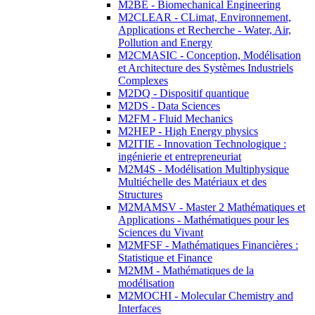
M2BE - Biomechanical Engineering
M2CLEAR - CLimat, Environnement,
Applications et Recherche - Water, Air,
Pollution and Energy
M2CMASIC - Conception, Modélisation
et Architecture des Systèmes Industriels
Complexes
M2DQ - Dispositif quantique
M2DS - Data Sciences
M2FM - Fluid Mechanics
M2HEP - High Energy physics
M2ITIE - Innovation Technologique :
ingénierie et entrepreneuriat
M2M4S - Modélisation Multiphysique
Multiéchelle des Matériaux et des
Structures
M2MAMSV - Master 2 Mathématiques et
Applications - Mathématiques pour les
Sciences du Vivant
M2MFSF - Mathématiques Financières :
Statistique et Finance
M2MM - Mathématiques de la
modélisation
M2MOCHI - Molecular Chemistry and
Interfaces