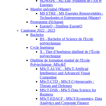
M2WAPE - M2 Eau, Pollution de l'Air et
Energies
Mastère spécialisé (Master)
MS ETRE - MS Energies Renouvelables :
Technologies et Entrepreneuriat (Master)
Programme d'échange
EuroteQ - Diplôme EuroteQ
Catalogue 2022 - 2023
Bachelor
BS - Bachelor of Science de l'Ecole
polytechnique
Cycle Ingénieur
X - Titre d’Ingénieur diplômé de l’École
polytechnique
Diplôme de formation gradué de l'Ecole
Polytechnique -MSc&T
MScT-AI-ViC - MScT-Artificial
Intelligence and Advanced Visual
Computing
MScT-CTD - MScT-Cybersecurity :
Threats and Defenses
MScT-DSB - MScT-Data Science for
Business
MScT-EDACF - MScT-Economics, Data
Analytics and Corporate Finance