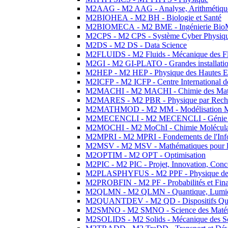
M2AAG - M2 AAG - Analyse, Arithmétique
M2BIOHEA - M2 BH - Biologie et Santé
M2BIOMECA - M2 BME - Ingénierie BioM
M2CPS - M2 CPS - Système Cyber Physiq
M2DS - M2 DS - Data Science
M2FLUIDS - M2 Fluids - Mécanique des Fl
M2GI - M2 GI-PLATO - Grandes installation
M2HEP - M2 HEP - Physique des Hautes E
M2ICFP - M2 ICFP - Centre International 
M2MACHI - M2 MACHI - Chimie des Matéri
M2MARES - M2 PBR - Physique par Rech
M2MATHMOD - M2 MM - Modélisation M
M2MECENCLI - M2 MECENCLI - Génie Méc
M2MOCHI - M2 MoChI - Chimie Moléculaire
M2MPRI - M2 MPRI - Fondements de l'Inf
M2MSV - M2 MSV - Mathématiques pour le
M2OPTIM - M2 OPT - Optimisation
M2PIC - M2 PIC - Projet, Innovation, Conc
M2PLASPHYFUS - M2 PPF - Physique des P
M2PROBFIN - M2 PF - Probabilités et Fin
M2QLMN - M2 QLMN - Quantique, Lumière
M2QUANTDEV - M2 QD - Dispositifs Qua
M2SMNO - M2 SMNO - Science des Matéri
M2SOLIDS - M2 Solids - Mécanique des So