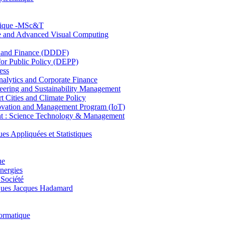
hnique -MSc&T
ce and Advanced Visual Computing
and Finance (DDDF)
r Public Policy (DEPP)
ess
ytics and Corporate Finance
ring and Sustainability Management
Cities and Climate Policy
ovation and Management Program (IoT)
: Science Technology & Management
ppliquées et Statistiques
ue
nergies
 Société
es Jacques Hadamard
ormatique