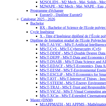
M2SOLIDS - M2 Mech - Maj. Solids - Meca
M2WAPE - M2 Mech - Maj. WAPE - Eau, Air
Programme d'échange
EuroteQ - Diplôme EuroteQ
Catalogue 2025 - 2026
Bachelor
BX - Bachelor of Science de l'Ecole polyte
Cycle Ingénieur
X - Titre d’Ingénieur diplômé de l’École po
Diplôme de formation gradué de l'Ecole Polytec
MScT-AI-ViC - MScT-Artificial Intelligen
MScT-CyS - MScT-Cybersecurity (CyS)
MScT-DDDF - MScT-Double Degree Data 
MScT-DEPP - MScT-Data and Economics fo
MScT-DSAIB - MScT-Data Science and AI 
MScT-EDACF - MScT-Economics, Data Anal
MScT-EESM - MScT-Environmental Enginee
MScT-ESCLiP - MScT-Economics for Smart 
MScT-IOT - MScT-Internet of Things : Inn
MScT-STEEM - MScT-Energy Environment 
MScT-TRAI - MScT-Trust and Responsible
MScT-ViCAI - MScT-Visual Computing and
MScT-XCin - MScT-Extended Cinematogr
Master (DNM)
M1APPMATH - M1 APPMS - Mathématiques A