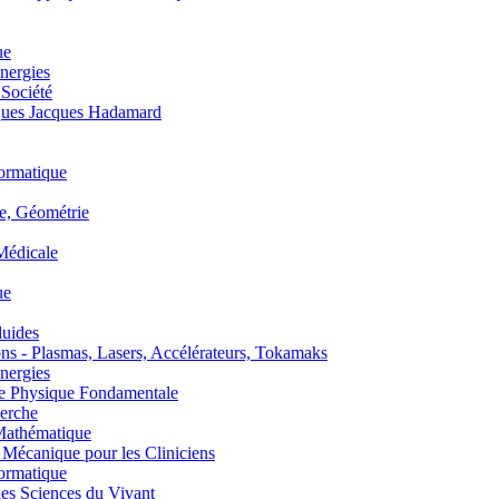
ue
nergies
 Société
es Jacques Hadamard
ormatique
, Géométrie
édicale
ue
uides
s - Plasmas, Lasers, Accélérateurs, Tokamaks
nergies
de Physique Fondamentale
erche
athématique
anique pour les Cliniciens
ormatique
s Sciences du Vivant