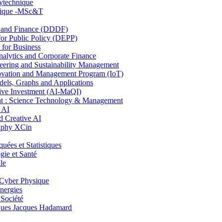
lytechnique
hnique -MSc&T
and Finance (DDDF)
r Public Policy (DEPP)
for Business
ytics and Corporate Finance
ring and Sustainability Management
ovation and Management Program (IoT)
ls, Graphs and Applications
ive Investment (AI-MaQI)
: Science Technology & Management
 AI
 Creative AI
aphy XCin
es et Statistiques
ie et Santé
le
Cyber Physique
nergies
 Société
es Jacques Hadamard