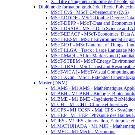
X - Titre d’Ingénieur diplômé de l’École po
Diplôme de formation gradué de l'Ecole Polytec
MScT-CyS - MScT-Cybersecurity (CyS)
MScT-DDDF - MScT-Double Degree Data 
MScT-DEPP - MScT-Data and Economics fo
MScT-DSAIB - MScT-Data Science and AI 
MScT-EDACF - MScT-Economics, Data Anal
MScT-EESM - MScT-Environmental Enginee
MScT-IOT - MScT-Internet of Things : Inn
MScT-LLGA - Track : Large Language Mode
MScT-MaQI - AI for Markets and Quantitat
MScT-STEEM - MScT-Energy Environment 
MScT-TRAI - MScT-Trust and Responsible
MScT-ViCAI - MScT-Visual Computing and
MScT-XCin - MScT-Extended Cinematogr
Master (DNM)
M1AMS - M1 AMS - Mathématiques Appliqué
M1BBH - M1 BBH - Biologie, Biotechnolog
M1BME - M1 BME - Ingénierie BioMédica
M1CHI - M1 CHI - Chimie et Interfaces
M1CPS - M1 CCSN - Maj. CPS - Système 
M1HEP - M1 HEP - Physique des Hautes E
M1IES - M1 IES - Innovation, Entreprise et
M1MATHJHADA - M1 MJH - Mathematiqu
M1MEC - M1 Mech - Mecanique