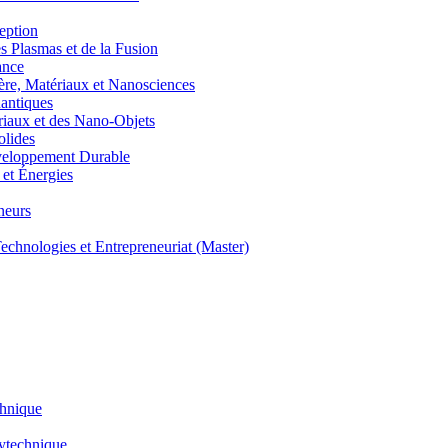
eption
lasmas et de la Fusion
ance
, Matériaux et Nanosciences
ntiques
aux et des Nano-Objets
lides
eloppement Durable
et Énergies
neurs
hnologies et Entrepreneuriat (Master)
chnique
lytechnique