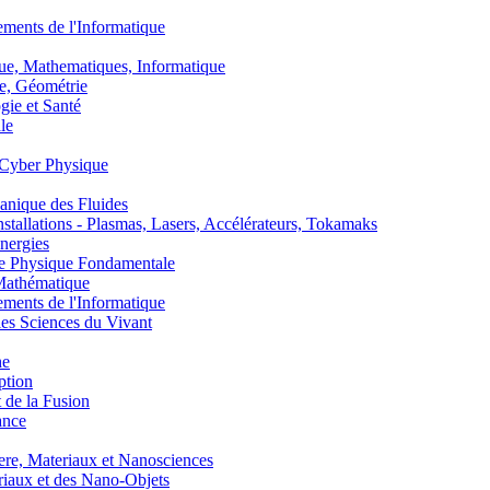
nts de l'Informatique
, Mathematiques, Informatique
, Géométrie
ie et Santé
le
Cyber Physique
nique des Fluides
lations - Plasmas, Lasers, Accélérateurs, Tokamaks
nergies
de Physique Fondamentale
athématique
nts de l'Informatique
s Sciences du Vivant
he
ption
 de la Fusion
ance
, Materiaux et Nanosciences
aux et des Nano-Objets