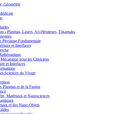
, Géométrie
édicale
ue
uides
s - Plasmas, Lasers, Accélérateurs, Tokamaks
nergies
de Physique Fondamentale
aux et Interfaces
erche
athématique
anique pour les Cliniciens
 et Interfaces
ormatique
s Sciences du Vivant
eption
lasmas et de la Fusion
ance
, Matériaux et Nanosciences
ntiques
aux et des Nano-Objets
lides