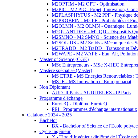
M2OPTIM - M2 OPT - Optimisation
M2PIC - M2 PIC - Projet, Innovation, Conc
M2PLASPHYFUS - M2 PPF - Physique des P
M2PROBFIN - M2 PF - Probabilités et Fin
M2QLMN - M2 QLMN - Quantique, Lumière
M2QUANTDEV - M2 QD - Dispositifs Qua
M2SMNO - M2 SMNO - Science des Matéri
M2SOLIDS - M2 Solids - Mécanique des So
M2TRADD - M2 TraDD - Transport et Dév
M2WAPE - M2 WAPE - Eau, Air, Pollution 
Master of Science (CGE)
MSc Entrepreneurs - MSc X-HEC Entrepre
Mastère spécialisé (Master)
MS ETRE - MS Energies Renouvelables : Tec
MS IE - MS Innovation et Entreprenariat
Non Diplomant
AUD_IPParis - AUDITEURS - IP Paris
Programme d'échange
EuroteQ - Diplôme EuroteQ
PEI - Programmes d'échange internationaux
Catalogue 2024 - 2025
Bachelor
BX - Bachelor of Science de l'Ecole polyte
Cycle Ingénieur
X - Titre d’Ingénieur diplômé de l’École po