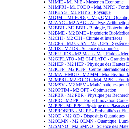
M1MIE - M1 MiE - Master en Economie
M1MPRI - M1 FODQ - Maj. MPRI - Fondeme
M1PHYS - M1 PHYS - Physique
M1QMI - M1 FODQ - Maj. QMI - Quantique
M2AAG - M2 AAG - Analyse, Arithmétique
M2BBH - M2 BBH - Biologie, Biotechnolog
M2BME - M2 BME - Ingénierie BioMédica
M2CHI - M2 CHI - Chimie et Interfaces
M2CPS - M2 CCSN - Maj. CPS - Système 
M2DS - M2 DS - Science des données
M2FLUIDS - M2 Mech - Maj. Fluids - Meca
M2GIPLATO - M2 GI-PLATO - Grandes instal
M2HEP - M2 HEP - Physique des Hautes E
M2ICFP - M2 ICFP - Centre International 
M2MATHMOD - M2 MM - Modélisation M
M2MPRI - M2 FODQ - Maj. MPRI - Fondeme
M2MSV - M2 MSV - Mathématiques pour le
M2OPTIM - M2 OPT - Optimisation
M2PBR - M2 PBR - Physique par Recherc
M2PIC - M2 PIC - Projet Innovation Conce
M2PPF - M2 PPF - Physique des Plasmas et
M2PROBFIN - M2 PF - Probabilités et Fin
M2QD - M2 QD - Dispositifs Quantiques
M2QLMN - M2 QLMN - Quantique, Lumiere
M2SMNO - M2 SMNO - Science des Materi