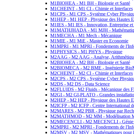
M1BIOHEA - M1 BH - Biologie et Santé
M1CHEINT - M1 CI - Chimie et Interfaces
M1CPS - M1 CPS - Système Cyber Physiq
M1HEP - M1 HEP - Physique des Hautes E
M1IES - M1 IES - Innovation, Entreprise et
M1MATHJHADA - M1 MJH - Mathématiqu
M1MECHA - M1 Mech - Mécanique
M1MIE - M1 MiE - Master en Economie
M1MPRI - M1 MPRI - Fondements de l'Inf
M1PHYSICS - M1 PHYS - Physique
M2AAG - M2 AAG - Analyse, Arithmétique
M2BIOHEA - M2 BH - Biologie et Santé
M2BIOMECA - M2 BME - Ingénierie BioM
M2CHEINT - M2 CI - Chimie et Interfaces
M2CPS - M2 CPS - Système Cyber Physiq
M2DS - M2 DS - Data Science
M2FLUIDS - M2 Fluids - Mécanique des Fl
M2GI - M2 GI-PLATO - Grandes installation
M2HEP - M2 HEP - Physique des Hautes E
M2ICFP - M2 ICFP - Centre International 
M2MARES - M2 PBR - Physique par Rech
M2MATHMOD - M2 MM - Modélisation M
M2MECENCLI - M2 MECENCLI - Génie Méc
M2MPRI - M2 MPRI - Fondements de l'Inf
M2MSV - M2 MSV - Mathématiques pour le