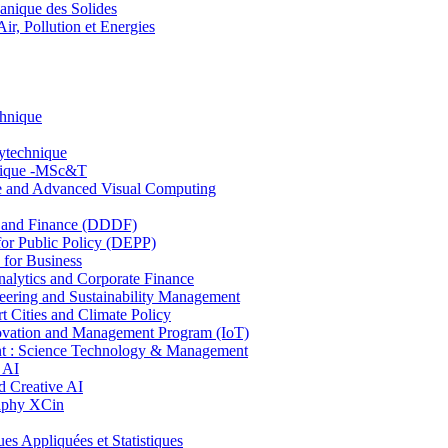
nique des Solides
, Pollution et Energies
chnique
lytechnique
hnique -MSc&T
ce and Advanced Visual Computing
and Finance (DDDF)
r Public Policy (DEPP)
for Business
ytics and Corporate Finance
ring and Sustainability Management
Cities and Climate Policy
ovation and Management Program (IoT)
: Science Technology & Management
 AI
 Creative AI
aphy XCin
ppliquées et Statistiques