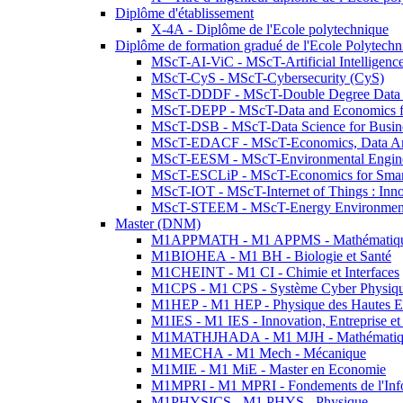
Diplôme d'établissement
X-4A - Diplôme de l'Ecole polytechnique
Diplôme de formation gradué de l'Ecole Polytec
MScT-AI-ViC - MScT-Artificial Intelligen
MScT-CyS - MScT-Cybersecurity (CyS)
MScT-DDDF - MScT-Double Degree Data 
MScT-DEPP - MScT-Data and Economics fo
MScT-DSB - MScT-Data Science for Busin
MScT-EDACF - MScT-Economics, Data Anal
MScT-EESM - MScT-Environmental Enginee
MScT-ESCLiP - MScT-Economics for Smart 
MScT-IOT - MScT-Internet of Things : Inn
MScT-STEEM - MScT-Energy Environment 
Master (DNM)
M1APPMATH - M1 APPMS - Mathématiques A
M1BIOHEA - M1 BH - Biologie et Santé
M1CHEINT - M1 CI - Chimie et Interfaces
M1CPS - M1 CPS - Système Cyber Physiq
M1HEP - M1 HEP - Physique des Hautes E
M1IES - M1 IES - Innovation, Entreprise et
M1MATHJHADA - M1 MJH - Mathématiqu
M1MECHA - M1 Mech - Mécanique
M1MIE - M1 MiE - Master en Economie
M1MPRI - M1 MPRI - Fondements de l'Inf
M1PHYSICS - M1 PHYS - Physique