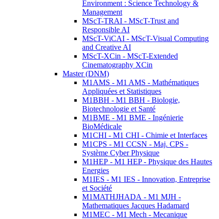
Environment : Science Technology &
Management
MScT-TRAI - MScT-Trust and
Responsible AI
MScT-ViCAI - MScT-Visual Computing
and Creative AI
MScT-XCin - MScT-Extended
Cinematography XCin
Master (DNM)
M1AMS - M1 AMS - Mathématiques
Appliquées et Statistiques
M1BBH - M1 BBH - Biologie,
Biotechnologie et Santé
M1BME - M1 BME - Ingénierie
BioMédicale
M1CHI - M1 CHI - Chimie et Interfaces
M1CPS - M1 CCSN - Maj. CPS -
Système Cyber Physique
M1HEP - M1 HEP - Physique des Hautes
Energies
M1IES - M1 IES - Innovation, Entreprise
et Société
M1MATHJHADA - M1 MJH -
Mathematiques Jacques Hadamard
M1MEC - M1 Mech - Mecanique