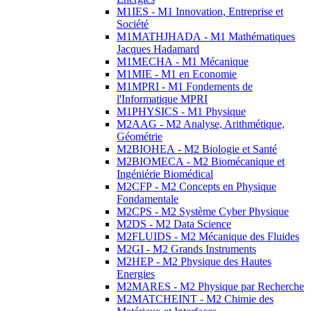
M1IES - M1 Innovation, Entreprise et
Société
M1MATHJHADA - M1 Mathématiques
Jacques Hadamard
M1MECHA - M1 Mécanique
M1MIE - M1 en Economie
M1MPRI - M1 Fondements de
l'Informatique MPRI
M1PHYSICS - M1 Physique
M2AAG - M2 Analyse, Arithmétique,
Géométrie
M2BIOHEA - M2 Biologie et Santé
M2BIOMECA - M2 Biomécanique et
Ingéniérie Biomédical
M2CFP - M2 Concepts en Physique
Fondamentale
M2CPS - M2 Système Cyber Physique
M2DS - M2 Data Science
M2FLUIDS - M2 Mécanique des Fluides
M2GI - M2 Grands Instruments
M2HEP - M2 Physique des Hautes
Energies
M2MARES - M2 Physique par Recherche
M2MATCHEINT - M2 Chimie des