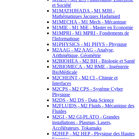
et Société
M1MATHJHADA - M1 MJH -
Mathématiques Jacques Hadamard
M1MECHA - M1 Mech - Mécanique
M1MIE - M1 MiE - Master en Economie
M1MPRI - M1 MPRI - Fondements de
l'Informatique
M1PHYSICS - M1 PHYS - Physique
M2AAG - M2 AAG - Analyse,
Arithmétique, Géométrie
M2BIOHEA - M2 BH - Biologie et Santé
M2BIOMECA - M2 BME - Ingénierie
BioMédicale
M2CHEINT - M2 CI - Chimie et
Interfaces
M2CPS - M2 CPS - Système Cyber
Physique
M2DS - M2 DS - Data Science
M2FLUIDS - M2 Fluids - Mécanique des
Fluides
M2GI - M2 GI-PLATO - Grandes
installations - Plasmas, Lasers,
Accélérateurs, Tokamaks
M2HEP - M2 HEP - Physique des Hautes