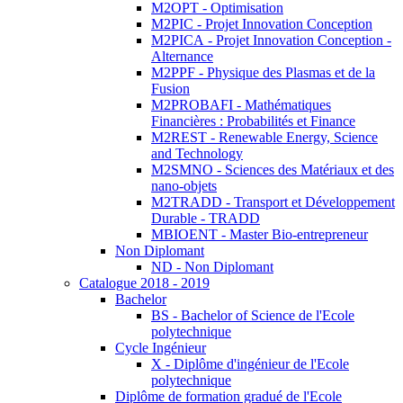
M2OPT - Optimisation
M2PIC - Projet Innovation Conception
M2PICA - Projet Innovation Conception -
Alternance
M2PPF - Physique des Plasmas et de la
Fusion
M2PROBAFI - Mathématiques
Financières : Probabilités et Finance
M2REST - Renewable Energy, Science
and Technology
M2SMNO - Sciences des Matériaux et des
nano-objets
M2TRADD - Transport et Développement
Durable - TRADD
MBIOENT - Master Bio-entrepreneur
Non Diplomant
ND - Non Diplomant
Catalogue 2018 - 2019
Bachelor
BS - Bachelor of Science de l'Ecole
polytechnique
Cycle Ingénieur
X - Diplôme d'ingénieur de l'Ecole
polytechnique
Diplôme de formation gradué de l'Ecole