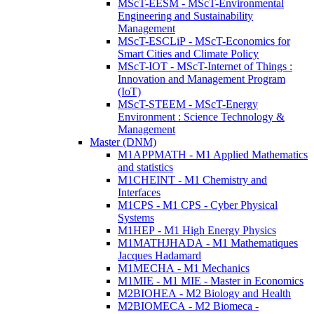
MScT-EESM - MScT-Environmental
Engineering and Sustainability
Management
MScT-ESCLiP - MScT-Economics for
Smart Cities and Climate Policy
MScT-IOT - MScT-Internet of Things :
Innovation and Management Program
(IoT)
MScT-STEEM - MScT-Energy
Environment : Science Technology &
Management
Master (DNM)
M1APPMATH - M1 Applied Mathematics
and statistics
M1CHEINT - M1 Chemistry and
Interfaces
M1CPS - M1 CPS - Cyber Physical
Systems
M1HEP - M1 High Energy Physics
M1MATHJHADA - M1 Mathematiques
Jacques Hadamard
M1MECHA - M1 Mechanics
M1MIE - M1 MIE - Master in Economics
M2BIOHEA - M2 Biology and Health
M2BIOMECA - M2 Biomeca -