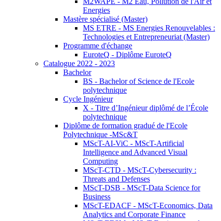
M2WAPE - M2 Eau, Pollution de l'Air et
Energies
Mastère spécialisé (Master)
MS ETRE - MS Energies Renouvelables :
Technologies et Entrepreneuriat (Master)
Programme d'échange
EuroteQ - Diplôme EuroteQ
Catalogue 2022 - 2023
Bachelor
BS - Bachelor of Science de l'Ecole
polytechnique
Cycle Ingénieur
X - Titre d’Ingénieur diplômé de l’École
polytechnique
Diplôme de formation gradué de l'Ecole
Polytechnique -MSc&T
MScT-AI-ViC - MScT-Artificial
Intelligence and Advanced Visual
Computing
MScT-CTD - MScT-Cybersecurity :
Threats and Defenses
MScT-DSB - MScT-Data Science for
Business
MScT-EDACF - MScT-Economics, Data
Analytics and Corporate Finance