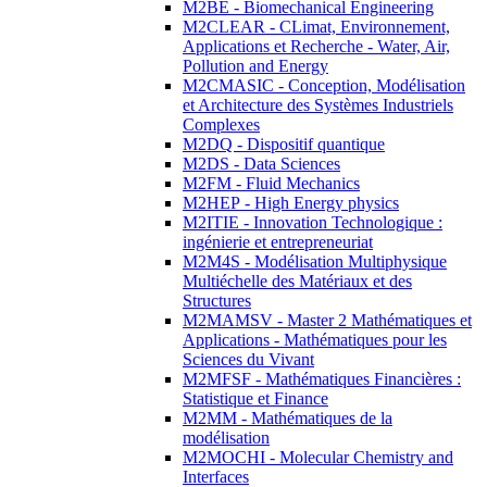
M2BE - Biomechanical Engineering
M2CLEAR - CLimat, Environnement,
Applications et Recherche - Water, Air,
Pollution and Energy
M2CMASIC - Conception, Modélisation
et Architecture des Systèmes Industriels
Complexes
M2DQ - Dispositif quantique
M2DS - Data Sciences
M2FM - Fluid Mechanics
M2HEP - High Energy physics
M2ITIE - Innovation Technologique :
ingénierie et entrepreneuriat
M2M4S - Modélisation Multiphysique
Multiéchelle des Matériaux et des
Structures
M2MAMSV - Master 2 Mathématiques et
Applications - Mathématiques pour les
Sciences du Vivant
M2MFSF - Mathématiques Financières :
Statistique et Finance
M2MM - Mathématiques de la
modélisation
M2MOCHI - Molecular Chemistry and
Interfaces