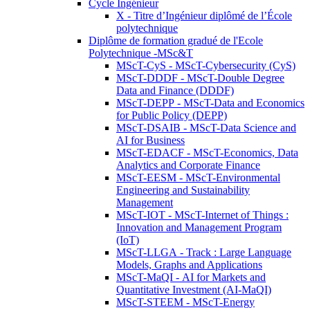
Cycle Ingénieur
X - Titre d’Ingénieur diplômé de l’École
polytechnique
Diplôme de formation gradué de l'Ecole
Polytechnique -MSc&T
MScT-CyS - MScT-Cybersecurity (CyS)
MScT-DDDF - MScT-Double Degree
Data and Finance (DDDF)
MScT-DEPP - MScT-Data and Economics
for Public Policy (DEPP)
MScT-DSAIB - MScT-Data Science and
AI for Business
MScT-EDACF - MScT-Economics, Data
Analytics and Corporate Finance
MScT-EESM - MScT-Environmental
Engineering and Sustainability
Management
MScT-IOT - MScT-Internet of Things :
Innovation and Management Program
(IoT)
MScT-LLGA - Track : Large Language
Models, Graphs and Applications
MScT-MaQI - AI for Markets and
Quantitative Investment (AI-MaQI)
MScT-STEEM - MScT-Energy