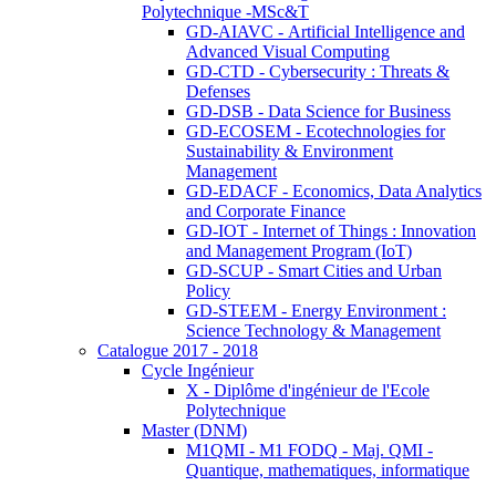
Polytechnique -MSc&T
GD-AIAVC - Artificial Intelligence and
Advanced Visual Computing
GD-CTD - Cybersecurity : Threats &
Defenses
GD-DSB - Data Science for Business
GD-ECOSEM - Ecotechnologies for
Sustainability & Environment
Management
GD-EDACF - Economics, Data Analytics
and Corporate Finance
GD-IOT - Internet of Things : Innovation
and Management Program (IoT)
GD-SCUP - Smart Cities and Urban
Policy
GD-STEEM - Energy Environment :
Science Technology & Management
Catalogue 2017 - 2018
Cycle Ingénieur
X - Diplôme d'ingénieur de l'Ecole
Polytechnique
Master (DNM)
M1QMI - M1 FODQ - Maj. QMI -
Quantique, mathematiques, informatique