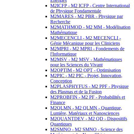
Energies
M2ICFP - M2 ICFP - Centre International
de Physique Fondamentale
M2MARES - M2 PBR - Physique par
Recherche
M2MATHMOD - M2 MM - Modélisation
Mathématique
M2MECENCLI - M2 MECENCLI -
Génie Mécanique pour les Cliniciens
M2MPRI - M2 MPRI - Fondements de
l'Informatique
M2MSV - M2 MSV - Mathématiques
pour les Sciences du Vivant
M2OPTIM - M2 OPT - Optimisation
M2PIC - M2 PIC - Projet, Innovation,
Conception
M2PLASPHYFUS - M2 PPF - Physique
des Plasmas et de la Fusion
M2PROBFIN - M2 PF - Probabilités et
Finance
M2QLMN - M2 QLMN - Quantique,
Lumière, Matériaux et Nanosciences
M2QUANTDEV - M2 QD - Dispositifs
Quantiques
M2SMNO - M2 SMNO - Science des