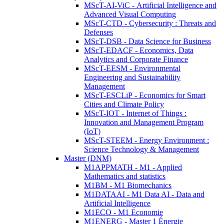
MScT-AI-ViC - Artificial Intelligence and
Advanced Visual Computing
MScT-CTD - Cybersecurity : Threats and
Defenses
MScT-DSB - Data Science for Business
MScT-EDACF - Economics, Data
Analytics and Corporate Finance
MScT-EESM - Environmental
Engineering and Sustainability
Management
MScT-ESCLiP - Economics for Smart
Cities and Climate Policy
MScT-IOT - Internet of Things :
Innovation and Management Program
(IoT)
MScT-STEEM - Energy Environment :
Science Technology & Management
Master (DNM)
M1APPMATH - M1 - Applied
Mathematics and statistics
M1BM - M1 Biomechanics
M1DATAAI - M1 Data AI - Data and
Artificial Intelligence
M1ECO - M1 Economie
M1ENERG - Master 1 Énergie