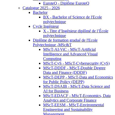
EuroteQ - Diplôme EuroteQ
Catalogue 2025 - 2026
Bachelor
BX - Bachelor of Science de l'Ecole
polytechnique
Cycle Ingénieur
X - Titre d’Ingénieur diplômé de l’École
polytechnique
Diplôme de formation gradué de l'Ecole
Polytechnique -MSc&T
MScT-AI-ViC - MScT-Artificial
Intelligence and Advanced Visual
Computing
MScT-CyS - MScT-Cybersecurity (CyS)
MScT-DDDF - MScT-Double Degree
Data and Finance (DDDF)
MScT-DEPP - MScT-Data and Economics
for Public Policy (DEPP)
MScT-DSAIB - MScT-Data Science and
AI for Business
MScT-EDACF - MScT-Economics, Data
Analytics and Corporate Finance
MScT-EESM - MScT-Environmental
Engineering and Sustainability
Management