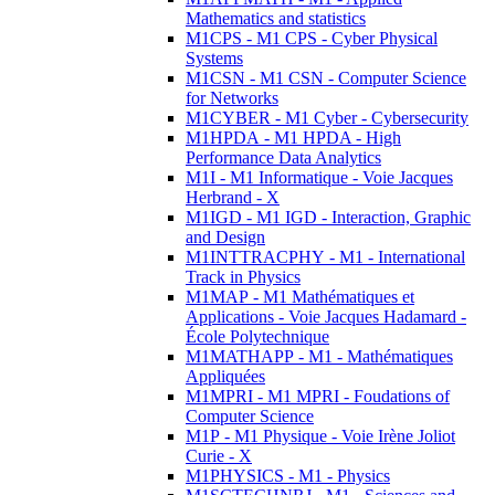
Mathematics and statistics
M1CPS - M1 CPS - Cyber Physical
Systems
M1CSN - M1 CSN - Computer Science
for Networks
M1CYBER - M1 Cyber - Cybersecurity
M1HPDA - M1 HPDA - High
Performance Data Analytics
M1I - M1 Informatique - Voie Jacques
Herbrand - X
M1IGD - M1 IGD - Interaction, Graphic
and Design
M1INTTRACPHY - M1 - International
Track in Physics
M1MAP - M1 Mathématiques et
Applications - Voie Jacques Hadamard -
École Polytechnique
M1MATHAPP - M1 - Mathématiques
Appliquées
M1MPRI - M1 MPRI - Foudations of
Computer Science
M1P - M1 Physique - Voie Irène Joliot
Curie - X
M1PHYSICS - M1 - Physics