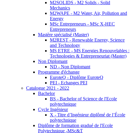
M2SOLIDS - M2 Solids - Solid
Mechanics
M2WAPE - M2 Water, Air, Pollution and
Energy
MSc Entrepreneurs - MSc X-HEC
Entrepreneurs
Mastère spécialisé (Master)
M2REST - Renewable Energy, Science
and Technology
MS ETRE - MS Energies Renouvelables :
Technologies & Entrepreneuriat (Master)
Non Diplomant
ND - Non Diplomant
Programme d'échange
EuroteQ - Diplôme EuroteQ
PEI - Echanges PEI
Catalogue 2021 - 2022
Bachelor
BS - Bachelor of Science de l'Ecole
polytechnique
Cycle Ingénieur
X - Titre d’Ingénieur diplômé de l’École
polytechnique
Diplôme de formation gradué de l'Ecole
Polytechnique -MSc&T