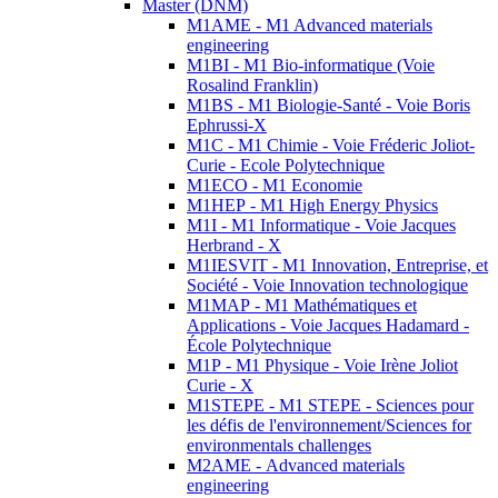
Master (DNM)
M1AME - M1 Advanced materials
engineering
M1BI - M1 Bio-informatique (Voie
Rosalind Franklin)
M1BS - M1 Biologie-Santé - Voie Boris
Ephrussi-X
M1C - M1 Chimie - Voie Fréderic Joliot-
Curie - Ecole Polytechnique
M1ECO - M1 Economie
M1HEP - M1 High Energy Physics
M1I - M1 Informatique - Voie Jacques
Herbrand - X
M1IESVIT - M1 Innovation, Entreprise, et
Société - Voie Innovation technologique
M1MAP - M1 Mathématiques et
Applications - Voie Jacques Hadamard -
École Polytechnique
M1P - M1 Physique - Voie Irène Joliot
Curie - X
M1STEPE - M1 STEPE - Sciences pour
les défis de l'environnement/Sciences for
environmentals challenges
M2AME - Advanced materials
engineering