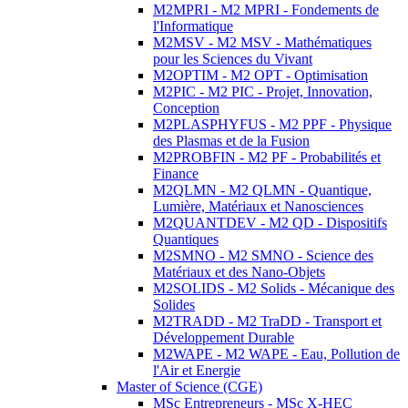
M2MPRI - M2 MPRI - Fondements de
l'Informatique
M2MSV - M2 MSV - Mathématiques
pour les Sciences du Vivant
M2OPTIM - M2 OPT - Optimisation
M2PIC - M2 PIC - Projet, Innovation,
Conception
M2PLASPHYFUS - M2 PPF - Physique
des Plasmas et de la Fusion
M2PROBFIN - M2 PF - Probabilités et
Finance
M2QLMN - M2 QLMN - Quantique,
Lumière, Matériaux et Nanosciences
M2QUANTDEV - M2 QD - Dispositifs
Quantiques
M2SMNO - M2 SMNO - Science des
Matériaux et des Nano-Objets
M2SOLIDS - M2 Solids - Mécanique des
Solides
M2TRADD - M2 TraDD - Transport et
Développement Durable
M2WAPE - M2 WAPE - Eau, Pollution de
l'Air et Energie
Master of Science (CGE)
MSc Entrepreneurs - MSc X-HEC