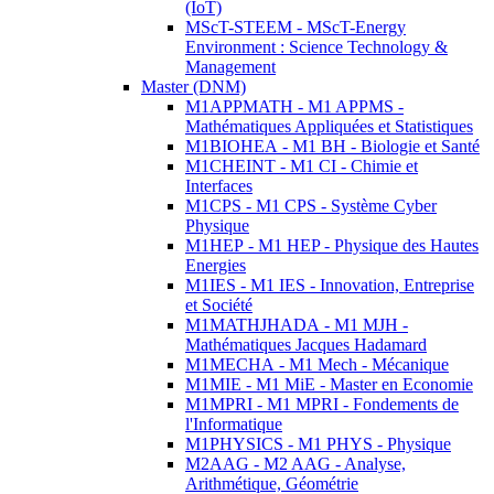
(IoT)
MScT-STEEM - MScT-Energy
Environment : Science Technology &
Management
Master (DNM)
M1APPMATH - M1 APPMS -
Mathématiques Appliquées et Statistiques
M1BIOHEA - M1 BH - Biologie et Santé
M1CHEINT - M1 CI - Chimie et
Interfaces
M1CPS - M1 CPS - Système Cyber
Physique
M1HEP - M1 HEP - Physique des Hautes
Energies
M1IES - M1 IES - Innovation, Entreprise
et Société
M1MATHJHADA - M1 MJH -
Mathématiques Jacques Hadamard
M1MECHA - M1 Mech - Mécanique
M1MIE - M1 MiE - Master en Economie
M1MPRI - M1 MPRI - Fondements de
l'Informatique
M1PHYSICS - M1 PHYS - Physique
M2AAG - M2 AAG - Analyse,
Arithmétique, Géométrie