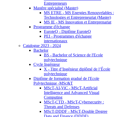
Entrepreneurs
Mastère spécialisé (Master)
MS ETRE - MS Energies Renouvelables :
Technologies et Entrepreneuriat (Master)
MS IE - MS Innovation et Entreprenariat
Programme d'échange
EuroteQ - Diplôme EuroteQ
PEI - Programmes d'échange
internationaux
Catalogue 2023 - 2024
Bachelor
BS - Bachelor of Science de l'Ecole
polytechnique
Cycle Ingénieur
X - Titre d’Ingénieur diplômé de l’École
polytechnique
Diplôme de formation gradué de l'Ecole
Polytechnique -MSc&T
MScT-AI-ViC - MScT-Artificial
Intelligence and Advanced Visual
Computing
MScT-CTD - MScT-Cybersecurity :
Threats and Defenses
MScT-DDDF - MScT-Double Degree
Data and Finance (DDDF)