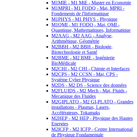
M1MIE - M1 MiE - Master en Economie
M1MPRI - M1 FODQ - Maj. MPRI -
Fondements de l'Informatique
M1PHYS - M1 PHYS - Physique
M1QMI - M1 FODQ - Maj. QMI -
Quantique, Mathematiques, Informatique
M2AAG - M2 AAG - Analyse,
Arithmétique, Géométrie
M2BBH - M2 BBH - Biologie,
Biotechnologie et Santé
M2BME - M2 BME - Ingénierie
BioMédicale
M2CHI - M2 CHI - Chimie et Interfaces
M2CPS - M2 CCSN - Maj. CPS -
Système Cyber Physique
M2DS - M2 DS - Science des données
M2FLUIDS - M2 Mech - Maj. Fluids -
Mecanique des Fluides
M2GIPLATO - M2 GI-PLATO - Grandes
installations - Plasmas, Lasers,
Accélérateurs, Tokamaks
M2HEP - M2 HEP - Physique des Hautes
Energies
M2ICFP - M2 ICFP - Centre International
de Physique Fondamentale