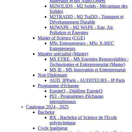
Matériaux et des Nano-Objets
M2SOLIDS - M2 Solids - Mécanique des
Solides
M2TRADD - M2 TraDD - Transport et
Développement Durable
M2WAPE - M2 WAPE - Eau, Air,
Pollution et Énergies
Master of Science (CGE)
MSc Entrepreneurs - MSc X-HEC
Entrepreneurs
Mastère spécialisé (Master)
MS ETRE - MS Energies Renouvelables :
Technologies et Entrepreneuriat (Master)
MS IE - MS Innovation et Entreprenariat
Non Diplomant
AUD_IPParis - AUDITEURS - IP Paris
Programme d'échange
EuroteQ - Diplôme EuroteQ
PEI - Programmes d'échange
internationaux
Catalogue 2024 - 2025
Bachelor
BX - Bachelor of Science de l'Ecole
polytechnique
Cycle Ingénieur