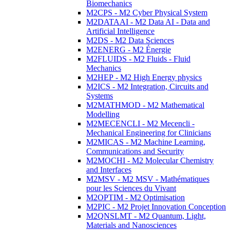
Biomechanics
M2CPS - M2 Cyber Physical System
M2DATAAI - M2 Data AI - Data and
Artificial Intelligence
M2DS - M2 Data Sciences
M2ENERG - M2 Énergie
M2FLUIDS - M2 Fluids - Fluid
Mechanics
M2HEP - M2 High Energy physics
M2ICS - M2 Integration, Circuits and
Systems
M2MATHMOD - M2 Mathematical
Modelling
M2MECENCLI - M2 Mecencli -
Mechanical Engineering for Clinicians
M2MICAS - M2 Machine Learning,
Communications and Security
M2MOCHI - M2 Molecular Chemistry
and Interfaces
M2MSV - M2 MSV - Mathématiques
pour les Sciences du Vivant
M2OPTIM - M2 Optimisation
M2PIC - M2 Projet Innovation Conception
M2QNSLMT - M2 Quantum, Light,
Materials and Nanosciences