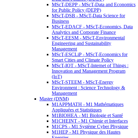
MScT-DEPP - MScT-Data and Economics
for Public Policy (DEPP)
MScT-DSB - MScT-Data Science for
Business
MScT-EDACF - MScT-Economics, Data
Analytics and Corporate Finance
MScT-EESM - MScT-Environmental
Engineering and Sustainability
Management
MScT-ESCLiP - MScT-Economics for
Smart Cities and Climate Policy
MScT-IOT - MScT-Internet of Things :
Innovation and Management Program
(IoT)
MScT-STEEM - MScT-Energy
Environment : Science Technology &
Management
Master (DNM)
M1APPMATH - M1 Mathématiques
Appliquées et Statistiques
M1BIOHEA - M1 Biologie et Santé
M1CHEINT - M1 Chimie et Interfaces
M1CPS - M1 Système Cyber Physique
M1HEP - M1 Physique des Hautes
Energies