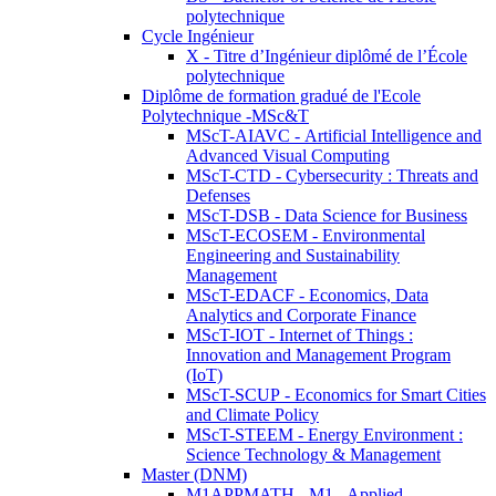
polytechnique
Cycle Ingénieur
X - Titre d’Ingénieur diplômé de l’École
polytechnique
Diplôme de formation gradué de l'Ecole
Polytechnique -MSc&T
MScT-AIAVC - Artificial Intelligence and
Advanced Visual Computing
MScT-CTD - Cybersecurity : Threats and
Defenses
MScT-DSB - Data Science for Business
MScT-ECOSEM - Environmental
Engineering and Sustainability
Management
MScT-EDACF - Economics, Data
Analytics and Corporate Finance
MScT-IOT - Internet of Things :
Innovation and Management Program
(IoT)
MScT-SCUP - Economics for Smart Cities
and Climate Policy
MScT-STEEM - Energy Environment :
Science Technology & Management
Master (DNM)
M1APPMATH - M1 - Applied