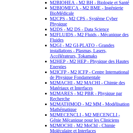
M2BIOHEA - M2 BH - Biologie et Santé
M2BIOMECA - M2 BME - Ingénierie
BioMédicale
M2CPS - M2 CPS - Système Cyber
Physique
M2DS - M2 DS - Data Science
M2FLUIDS - M2 Fluids - Mécanique des
Fluides
M2GI - M2 GI-PLATO - Grandes
installations - Plasmas, Lasers,
Accélérateurs, Tokamaks
M2HEP - M2 HEP - Physique des Hautes
Energies
M2ICFP - M2 ICFP - Centre International
de Physique Fondamentale
M2MACHI - M2 MACHI - Chimie des
Matériaux et Interfaces
M2MARES - M2 PBR - Physique par
Recherche
M2MATHMOD - M2 MM - Modélisation
Mathématique
M2MECENCLI - M2 MECENCLI -
Génie Mécanique pour les Cliniciens
M2MOCHI - M2 MoChI - Chimie
Moléculaire et Interfaces