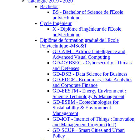
Catalogue 2019 - 2020
Bachelor
BS - Bachelor of Science de l'Ecole
polytechnique
Cycle Ingénieur
X - Diplôme d'ingénieur de l'Ecole
polytechnique
Diplôme de formation gradué de l'Ecole
Polytechnique -MSc&T
GD-AIM - Artificial Intelligence and
Advanced Visual Computing
GD-CYBSEC - Cybersecurity : Threats
and Defenses
GD-DSB - Data Science for Business
GD-EDCF - Economics, Data Analytics
and Corporate Finance
GD-EESTM - Energy Environment :
Science Technology & Management
GD-ESEM - Ecotechnologies for
Sustainability & Environment
Management
GD-IOT - Internet of Things : Innovation
and Management Program (IoT)
GD-SCUP - Smart Cities and Urban
Policy