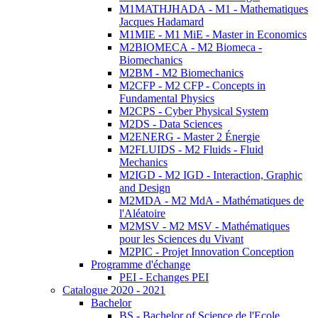
M1MATHJHADA - M1 - Mathematiques
Jacques Hadamard
M1MIE - M1 MiE - Master in Economics
M2BIOMECA - M2 Biomeca -
Biomechanics
M2BM - M2 Biomechanics
M2CFP - M2 CFP - Concepts in
Fundamental Physics
M2CPS - Cyber Physical System
M2DS - Data Sciences
M2ENERG - Master 2 Énergie
M2FLUIDS - M2 Fluids - Fluid
Mechanics
M2IGD - M2 IGD - Interaction, Graphic
and Design
M2MDA - M2 MdA - Mathématiques de
l'Aléatoire
M2MSV - M2 MSV - Mathématiques
pour les Sciences du Vivant
M2PIC - Projet Innovation Conception
Programme d'échange
PEI - Echanges PEI
Catalogue 2020 - 2021
Bachelor
BS - Bachelor of Science de l'Ecole