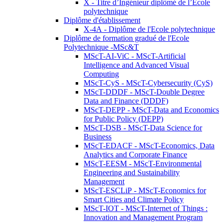
X - Titre d’Ingénieur diplômé de l’École
polytechnique
Diplôme d'établissement
X-4A - Diplôme de l'Ecole polytechnique
Diplôme de formation gradué de l'Ecole
Polytechnique -MSc&T
MScT-AI-ViC - MScT-Artificial
Intelligence and Advanced Visual
Computing
MScT-CyS - MScT-Cybersecurity (CyS)
MScT-DDDF - MScT-Double Degree
Data and Finance (DDDF)
MScT-DEPP - MScT-Data and Economics
for Public Policy (DEPP)
MScT-DSB - MScT-Data Science for
Business
MScT-EDACF - MScT-Economics, Data
Analytics and Corporate Finance
MScT-EESM - MScT-Environmental
Engineering and Sustainability
Management
MScT-ESCLiP - MScT-Economics for
Smart Cities and Climate Policy
MScT-IOT - MScT-Internet of Things :
Innovation and Management Program