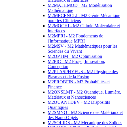
Matériaux et Interfaces
M2MATHMOD - M2 Modélisation
Mathématique
M2MECENCLI - M2 Génie Mécanique
pour les Cliniciens
M2MOCHI - M2 Chimie Moléculaire et
Interfaces
M2MPRI - M2 Fondements de
l'Informatique MPRI
M2MSV - M2 Mathématiques pour les
Sciences du Vivant
M2OPTIM - M2 Optimisation
M2PIC - M2 Projet, Innovation,
Conception
M2PLASPHYFUS - M2 Physique des
Plasmas et de la Fusion
M2PROBFIN - M2 Probabilités et
Finance
M2QNSLMT - M2 Quantique, Lumière,
Matériaux et Nanosciences
M2QUANTDEV - M2 Dispositifs
Quantiques
M2SMNO - M2 Science des Matériaux et
des Nano-Objets
M2SOLIDS - M2 Mécanique des Solides