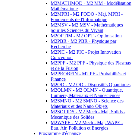
M2MATHMOD - M2 MM - Modélisation
Mathématique
M2MPRI - M2 FODQ - Maj. MPRI -
Fondements de l'Informatique
M2MSV - M2 MSV - Mathématiques
pour les Sciences du Vivant
M2OPTIM - M2 OPT - Optimisation
M2PBR - M2 PBR - Physique par
Recherche
M2PIC - M2 PIC - Projet Innovation
Conception
M2PPF - M2 PPF - Physique des Plasmas
et de la Fusion
M2PROBFIN - M2 PF - Probabilités et
Finance
M2QD - M2 QD - Dispositifs Quantiques
M2QLMN - M2 QLMN - Quantique,
Lumiere, Materiaux et Nanosciences
M2SMNO - M2 SMNO - Science des
Materiaux et des Nano-Objets
M2SOLIDS - M2 Mech - Maj. Solids -
Mecanique des Solides
M2WAPE - M2 Mech - Maj. WAPE -
Eau, Air, Pollution et Energies
Programme d'échange