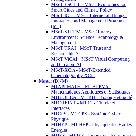
MScT-ESCLiP - MScT-Economics for
Smart Cities and Climate Policy
MScT-IOT - MScT-Internet of Things :
Innovation and Management Program
(IoT)
MScT-STEEM - MScT-Energy
Environment : Science Technology &
Management
MScT-TRAI - MScT-Trust and
Responsible AI
MScT-ViCAI - MScT-Visual Computing
and Creative AI
MScT-XCin - MScT-Extended
Cinematography XCin
Master (DNM)
M1APPMATH - M1 APPMS -
Mathématiques Appliquées et Statistiques
M1BIOHEA - M1 BH - Biologie et Santé
M1CHEINT - M1 CI - Chimie et
Interfaces
M1CPS - M1 CPS - Système Cyber
Physique
M1HEP - M1 HEP - Physique des Hautes
Energies
M1IES - M1 IES - Innovation, Entreprise