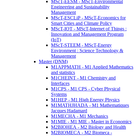
MScT-EESM - MScT-Environmental
Engineering and Sustainability
Management
MScT-ESCLiP - MScT-Economics for
Smart Cities and Climate Policy
MScT-IOT - MScT-Internet of Things :
Innovation and Management Program
(IoT)
MScT-STEEM - MScT-Energy
Environment : Science Technology &
Management
Master (DNM)
M1APPMATH - M1 Applied Mathematics
and statistics
M1CHEINT - M1 Chemistry and
Interfaces
M1CPS - M1 CPS - Cyber Physical
Systems
M1HEP - M1 High Energy Physics
M1MATHJHADA - M1 Mathematiques
Jacques Hadamard
M1MECHA - M1 Mechanics
M1MIE - M1 MIE - Master in Economics
M2BIOHEA - M2 Biology and Health
M2BIOMECA - M2 Biomeca -