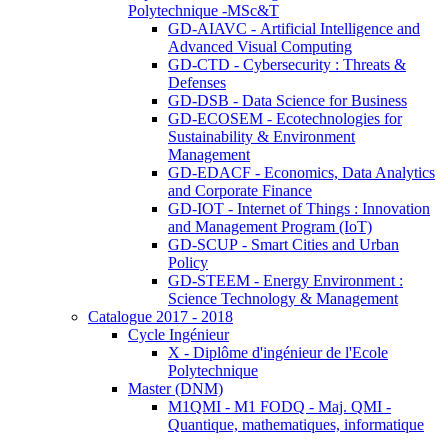
Polytechnique -MSc&T
GD-AIAVC - Artificial Intelligence and
Advanced Visual Computing
GD-CTD - Cybersecurity : Threats &
Defenses
GD-DSB - Data Science for Business
GD-ECOSEM - Ecotechnologies for
Sustainability & Environment
Management
GD-EDACF - Economics, Data Analytics
and Corporate Finance
GD-IOT - Internet of Things : Innovation
and Management Program (IoT)
GD-SCUP - Smart Cities and Urban
Policy
GD-STEEM - Energy Environment :
Science Technology & Management
Catalogue 2017 - 2018
Cycle Ingénieur
X - Diplôme d'ingénieur de l'Ecole
Polytechnique
Master (DNM)
M1QMI - M1 FODQ - Maj. QMI -
Quantique, mathematiques, informatique