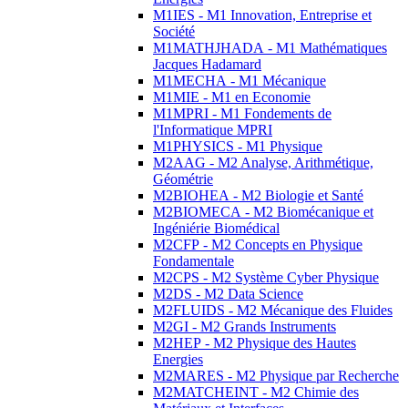
M1IES - M1 Innovation, Entreprise et
Société
M1MATHJHADA - M1 Mathématiques
Jacques Hadamard
M1MECHA - M1 Mécanique
M1MIE - M1 en Economie
M1MPRI - M1 Fondements de
l'Informatique MPRI
M1PHYSICS - M1 Physique
M2AAG - M2 Analyse, Arithmétique,
Géométrie
M2BIOHEA - M2 Biologie et Santé
M2BIOMECA - M2 Biomécanique et
Ingéniérie Biomédical
M2CFP - M2 Concepts en Physique
Fondamentale
M2CPS - M2 Système Cyber Physique
M2DS - M2 Data Science
M2FLUIDS - M2 Mécanique des Fluides
M2GI - M2 Grands Instruments
M2HEP - M2 Physique des Hautes
Energies
M2MARES - M2 Physique par Recherche
M2MATCHEINT - M2 Chimie des