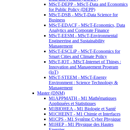
MScT-DEPP - MScT-Data and Economics
for Public Policy (DEPP)
MScT-DSB - MScT-Data Science for
Business
MScT-EDACF - MScT-Economics, Data
Analytics and Corporate Finance
MScT-EESM - MScT-Environmental
Engineering and Sustainability
Management
MScT-ESCLiP - MScT-Economics for
Smart Cities and Climate Policy
MScT-IOT - MScT-Internet of Things :
Innovation and Management Program
(IoT)
MScT-STEEM - MScT-Energy
Environment : Science Technology &
Management
Master (DNM)
M1APPMATH - M1 Mathématiques
Appliquées et Statistiques
M1BIOHEA - M1 Biologie et Santé
M1CHEINT - M1 Chimie et Interfaces
M1CPS - M1 Système Cyber Physique
M1HEP - M1 Physique des Hautes
Energies