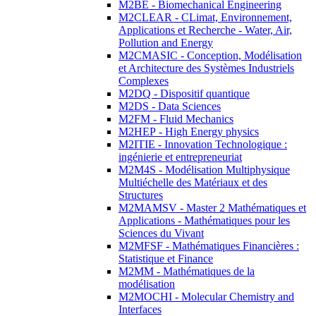
M2BE - Biomechanical Engineering
M2CLEAR - CLimat, Environnement,
Applications et Recherche - Water, Air,
Pollution and Energy
M2CMASIC - Conception, Modélisation
et Architecture des Systèmes Industriels
Complexes
M2DQ - Dispositif quantique
M2DS - Data Sciences
M2FM - Fluid Mechanics
M2HEP - High Energy physics
M2ITIE - Innovation Technologique :
ingénierie et entrepreneuriat
M2M4S - Modélisation Multiphysique
Multiéchelle des Matériaux et des
Structures
M2MAMSV - Master 2 Mathématiques et
Applications - Mathématiques pour les
Sciences du Vivant
M2MFSF - Mathématiques Financières :
Statistique et Finance
M2MM - Mathématiques de la
modélisation
M2MOCHI - Molecular Chemistry and
Interfaces