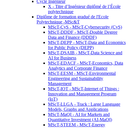
Cycle Ingénieur
X - Titre d’Ingénieur diplômé de l’École
polytechnique
Diplôme de formation gradué de l'Ecole
Polytechnique -MSc&T
MScT-CyS - MScT-Cybersecurity (CyS)
MScT-DDDF - MScT-Double Degree
Data and Finance (DDDF)
MScT-DEPP - MScT-Data and Economics
for Public Policy (DEPP)
MScT-DSAIB - MScT-Data Science and
AI for Business
MScT-EDACF - MScT-Economics, Data
Analytics and Corporate Finance
MScT-EESM - MScT-Environmental
Engineering and Sustainability
Management
MScT-IOT - MScT-Internet of Things :
Innovation and Management Program
(IoT)
MScT-LLGA - Track : Large Language
Models, Graphs and Applications
MScT-MaQI - AI for Markets and
Quantitative Investment (AI-MaQI)
MScT-STEEM - MScT-Energy