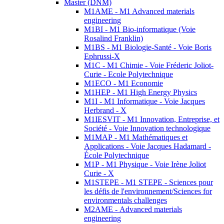
Master (DNM)
M1AME - M1 Advanced materials
engineering
M1BI - M1 Bio-informatique (Voie
Rosalind Franklin)
M1BS - M1 Biologie-Santé - Voie Boris
Ephrussi-X
M1C - M1 Chimie - Voie Fréderic Joliot-
Curie - Ecole Polytechnique
M1ECO - M1 Economie
M1HEP - M1 High Energy Physics
M1I - M1 Informatique - Voie Jacques
Herbrand - X
M1IESVIT - M1 Innovation, Entreprise, et
Société - Voie Innovation technologique
M1MAP - M1 Mathématiques et
Applications - Voie Jacques Hadamard -
École Polytechnique
M1P - M1 Physique - Voie Irène Joliot
Curie - X
M1STEPE - M1 STEPE - Sciences pour
les défis de l'environnement/Sciences for
environmentals challenges
M2AME - Advanced materials
engineering