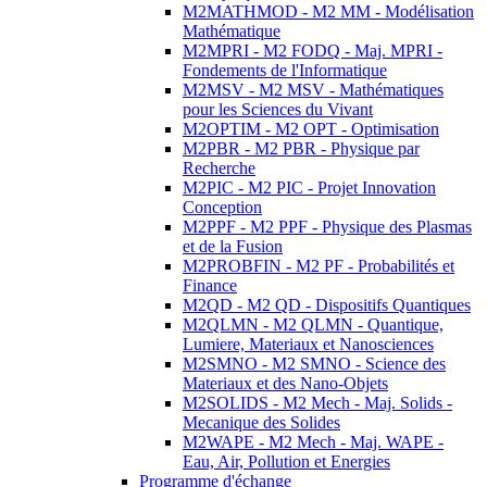
M2MATHMOD - M2 MM - Modélisation
Mathématique
M2MPRI - M2 FODQ - Maj. MPRI -
Fondements de l'Informatique
M2MSV - M2 MSV - Mathématiques
pour les Sciences du Vivant
M2OPTIM - M2 OPT - Optimisation
M2PBR - M2 PBR - Physique par
Recherche
M2PIC - M2 PIC - Projet Innovation
Conception
M2PPF - M2 PPF - Physique des Plasmas
et de la Fusion
M2PROBFIN - M2 PF - Probabilités et
Finance
M2QD - M2 QD - Dispositifs Quantiques
M2QLMN - M2 QLMN - Quantique,
Lumiere, Materiaux et Nanosciences
M2SMNO - M2 SMNO - Science des
Materiaux et des Nano-Objets
M2SOLIDS - M2 Mech - Maj. Solids -
Mecanique des Solides
M2WAPE - M2 Mech - Maj. WAPE -
Eau, Air, Pollution et Energies
Programme d'échange