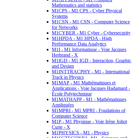
Mathematics and statistics
M1CPS - M1 CPS - Cyber Physical
Systems
M1CSN - M1 CSN - Computer Science
for Networks
M1CYBER - M1 Cyber - Cybersecurity
M1HPDA - M1 HPDA - High
Performance Data Analytics
M1I - M1 Informatique - Voie Jacques
Herbrand - X
M1IGD - M1 IGD - Interaction, Graphic
and Design
M1INTTRACPHY - M1 - International
Track in Physics
M1MAP - M1 Mathématiques et
Applications - Voie Jacques Hadamard -
École Polytechnique
M1MATHAPP - M1 - Mathématiques
Appliquées
M1MPRI - M1 MPRI - Foudations of
Computer Science
M1P - M1 Physique - Voie Irène Joliot
Curie - X
M1PHYSICS - M1 - Physics