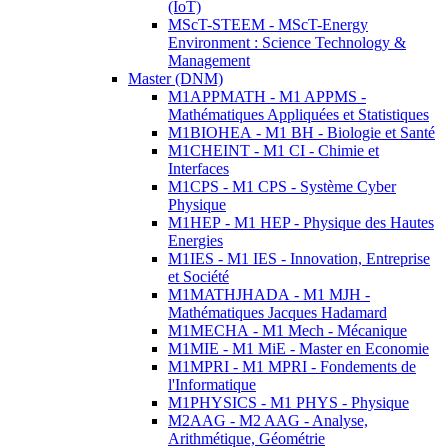
(IoT)
MScT-STEEM - MScT-Energy
Environment : Science Technology &
Management
Master (DNM)
M1APPMATH - M1 APPMS -
Mathématiques Appliquées et Statistiques
M1BIOHEA - M1 BH - Biologie et Santé
M1CHEINT - M1 CI - Chimie et
Interfaces
M1CPS - M1 CPS - Système Cyber
Physique
M1HEP - M1 HEP - Physique des Hautes
Energies
M1IES - M1 IES - Innovation, Entreprise
et Société
M1MATHJHADA - M1 MJH -
Mathématiques Jacques Hadamard
M1MECHA - M1 Mech - Mécanique
M1MIE - M1 MiE - Master en Economie
M1MPRI - M1 MPRI - Fondements de
l'Informatique
M1PHYSICS - M1 PHYS - Physique
M2AAG - M2 AAG - Analyse,
Arithmétique, Géométrie