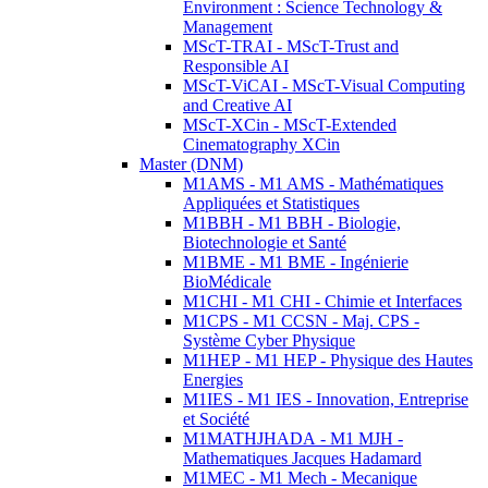
Environment : Science Technology &
Management
MScT-TRAI - MScT-Trust and
Responsible AI
MScT-ViCAI - MScT-Visual Computing
and Creative AI
MScT-XCin - MScT-Extended
Cinematography XCin
Master (DNM)
M1AMS - M1 AMS - Mathématiques
Appliquées et Statistiques
M1BBH - M1 BBH - Biologie,
Biotechnologie et Santé
M1BME - M1 BME - Ingénierie
BioMédicale
M1CHI - M1 CHI - Chimie et Interfaces
M1CPS - M1 CCSN - Maj. CPS -
Système Cyber Physique
M1HEP - M1 HEP - Physique des Hautes
Energies
M1IES - M1 IES - Innovation, Entreprise
et Société
M1MATHJHADA - M1 MJH -
Mathematiques Jacques Hadamard
M1MEC - M1 Mech - Mecanique