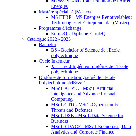
M2WAPE - M2 Eau, Pollution de l'Air et
Energies
Mastère spécialisé (Master)
MS ETRE - MS Energies Renouvelables :
Technologies et Entrepreneuriat (Master)
Programme d'échange
EuroteQ - Diplôme EuroteQ
Catalogue 2022 - 2023
Bachelor
BS - Bachelor of Science de l'Ecole
polytechnique
Cycle Ingénieur
X - Titre d’Ingénieur diplômé de l’École
polytechnique
Diplôme de formation gradué de l'Ecole
Polytechnique -MSc&T
MScT-AI-ViC - MScT-Artificial
Intelligence and Advanced Visual
Computing
MScT-CTD - MScT-Cybersecurity :
Threats and Defenses
MScT-DSB - MScT-Data Science for
Business
MScT-EDACF - MScT-Economics, Data
Analytics and Corporate Finance