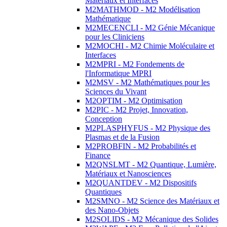
Matériaux et Interfaces
M2MATHMOD - M2 Modélisation
Mathématique
M2MECENCLI - M2 Génie Mécanique
pour les Cliniciens
M2MOCHI - M2 Chimie Moléculaire et
Interfaces
M2MPRI - M2 Fondements de
l'Informatique MPRI
M2MSV - M2 Mathématiques pour les
Sciences du Vivant
M2OPTIM - M2 Optimisation
M2PIC - M2 Projet, Innovation,
Conception
M2PLASPHYFUS - M2 Physique des
Plasmas et de la Fusion
M2PROBFIN - M2 Probabilités et
Finance
M2QNSLMT - M2 Quantique, Lumière,
Matériaux et Nanosciences
M2QUANTDEV - M2 Dispositifs
Quantiques
M2SMNO - M2 Science des Matériaux et
des Nano-Objets
M2SOLIDS - M2 Mécanique des Solides