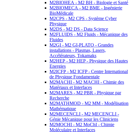
M2BIOHEA - M2 BH - Biologie et Santé
M2BIOMECA - M2 BME - Ingénierie
BioMédicale
M2CPS - M2 CPS - Système Cyber
Physique
M2DS - M2 DS - Data Science
M2FLUIDS - M2 Fluids - Mécanique des
Fluides
M2GI - M2 GI-PLATO - Grandes
installations - Plasmas, Lasers,
Accélérateurs, Tokamaks
M2HEP - M2 HEP - Physique des Hautes
Energies
M2ICFP - M2 ICFP - Centre International
de Physique Fondamentale
M2MACHI - M2 MACHI - Chimie des
Matériaux et Interfaces
M2MARES - M2 PBR - Physique par
Recherche
M2MATHMOD - M2 MM - Modélisation
Mathématique
M2MECENCLI - M2 MECENCLI -
Génie Mécanique pour les Cliniciens
M2MOCHI - M2 MoChI - Chimie
Moléculaire et Interfaces