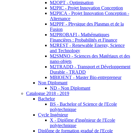
M2OPT - Optimisation
M2PIC - Projet Innovation Conception
M2PICA - Projet Innovation Conception -
Alternance
M2PPF - Physique des Plasmas et de la
Fusion
M2PROBAFI - Mathématiques
Financières : Probabilités et Finance
M2REST - Renewable Energy, Science
and Technology
M2SMNO - Sciences des Matériaux et des
nano-objets
M2TRADD - Transport et Développement
Durable - TRADD
MBIOENT - Master Bio-entrepreneur
Non Diplomant
ND - Non Diplomant
Catalogue 2018 - 2019
Bachelor
BS - Bachelor of Science de l'Ecole
polytechnique
Cycle Ingénieur
X - Diplôme d'ingénieur de l'Ecole
polytechnique
Diplôme de formation gradué de l'Ecole