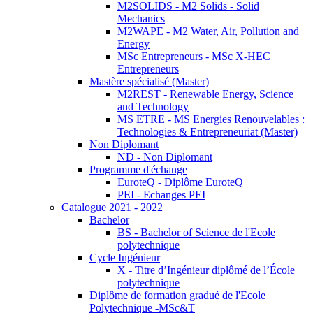
M2SOLIDS - M2 Solids - Solid
Mechanics
M2WAPE - M2 Water, Air, Pollution and
Energy
MSc Entrepreneurs - MSc X-HEC
Entrepreneurs
Mastère spécialisé (Master)
M2REST - Renewable Energy, Science
and Technology
MS ETRE - MS Energies Renouvelables :
Technologies & Entrepreneuriat (Master)
Non Diplomant
ND - Non Diplomant
Programme d'échange
EuroteQ - Diplôme EuroteQ
PEI - Echanges PEI
Catalogue 2021 - 2022
Bachelor
BS - Bachelor of Science de l'Ecole
polytechnique
Cycle Ingénieur
X - Titre d’Ingénieur diplômé de l’École
polytechnique
Diplôme de formation gradué de l'Ecole
Polytechnique -MSc&T