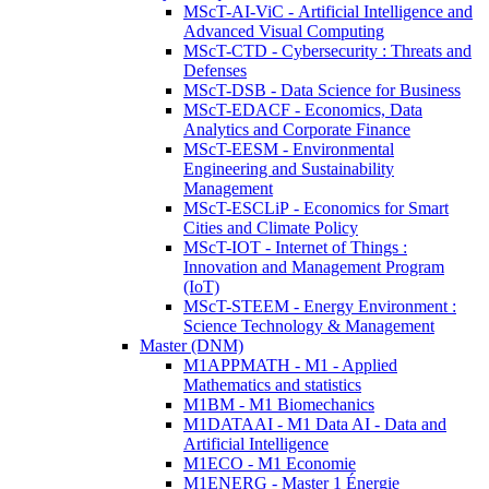
MScT-AI-ViC - Artificial Intelligence and
Advanced Visual Computing
MScT-CTD - Cybersecurity : Threats and
Defenses
MScT-DSB - Data Science for Business
MScT-EDACF - Economics, Data
Analytics and Corporate Finance
MScT-EESM - Environmental
Engineering and Sustainability
Management
MScT-ESCLiP - Economics for Smart
Cities and Climate Policy
MScT-IOT - Internet of Things :
Innovation and Management Program
(IoT)
MScT-STEEM - Energy Environment :
Science Technology & Management
Master (DNM)
M1APPMATH - M1 - Applied
Mathematics and statistics
M1BM - M1 Biomechanics
M1DATAAI - M1 Data AI - Data and
Artificial Intelligence
M1ECO - M1 Economie
M1ENERG - Master 1 Énergie