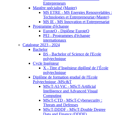
Entrepreneurs
Mastère spécialisé (Master)
MS ETRE - MS Energies Renouvelables :
Technologies et Entrepreneuriat (Master)
MS IE - MS Innovation et Entreprenariat
Programme d'échange
EuroteQ - Diplôme EuroteQ
PEI - Programmes d'échange
internationaux
Catalogue 2023 - 2024
Bachelor
BS - Bachelor of Science de l'Ecole
polytechnique
Cycle Ingénieur
X - Titre d’Ingénieur diplômé de l’École
polytechnique
Diplôme de formation gradué de l'Ecole
Polytechnique -MSc&T
MScT-AI-ViC - MScT-Artificial
Intelligence and Advanced Visual
Computing
MScT-CTD - MScT-Cybersecurity :
Threats and Defenses
MScT-DDDF - MScT-Double Degree
Data and Finance (DDDF)