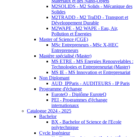
Matériaux et des Nano-Objets
M2SOLIDS - M2 Solids - Mécanique des
Solides
M2TRADD - M2 TraDD - Transport et
Développement Durable
M2WAPE - M2 WAPE - Eau, Air,
Pollution et Énergies
Master of Science (CGE)
MSc Entrepreneurs - MSc X-HEC
Entrepreneurs
Mastère spécialisé (Master)
MS ETRE - MS Energies Renouvelables :
Technologies et Entrepreneuriat (Master)
MS IE - MS Innovation et Entreprenariat
Non Diplomant
AUD_IPParis - AUDITEURS - IP Paris
Programme d'échange
EuroteQ - Diplôme EuroteQ
PEI - Programmes d'échange
internationaux
Catalogue 2024 - 2025
Bachelor
BX - Bachelor of Science de l'Ecole
polytechnique
Cycle Ingénieur