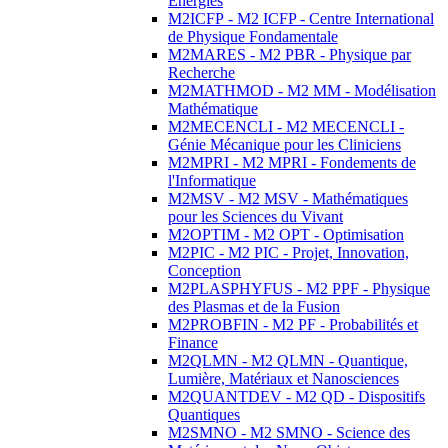
Energies
M2ICFP - M2 ICFP - Centre International
de Physique Fondamentale
M2MARES - M2 PBR - Physique par
Recherche
M2MATHMOD - M2 MM - Modélisation
Mathématique
M2MECENCLI - M2 MECENCLI -
Génie Mécanique pour les Cliniciens
M2MPRI - M2 MPRI - Fondements de
l'Informatique
M2MSV - M2 MSV - Mathématiques
pour les Sciences du Vivant
M2OPTIM - M2 OPT - Optimisation
M2PIC - M2 PIC - Projet, Innovation,
Conception
M2PLASPHYFUS - M2 PPF - Physique
des Plasmas et de la Fusion
M2PROBFIN - M2 PF - Probabilités et
Finance
M2QLMN - M2 QLMN - Quantique,
Lumière, Matériaux et Nanosciences
M2QUANTDEV - M2 QD - Dispositifs
Quantiques
M2SMNO - M2 SMNO - Science des