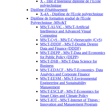
X - Titre d’Ingénieur diplômé de l’École
polytechnique
Diplôme d'établissement
X-4A - Diplôme de l'Ecole polytechnique
Diplôme de formation gradué de l'Ecole
Polytechnique -MSc&T
MScT-AI-ViC - MScT-Artificial
Intelligence and Advanced Visual
Computing
MScT-CyS - MScT-Cybersecurity (CyS)
MScT-DDDF - MScT-Double Degree
Data and Finance (DDDF)
MScT-DEPP - MScT-Data and Economics
for Public Policy (DEPP)
MScT-DSB - MScT-Data Science for
Business
MScT-EDACF - MScT-Economics, Data
Analytics and Corporate Finance
MScT-EESM - MScT-Environmental
Engineering and Sustainability
Management
MScT-ESCLiP - MScT-Economics for
Smart Cities and Climate Policy
MScT-IOT - MScT-Internet of Things :
Innovation and Management Program