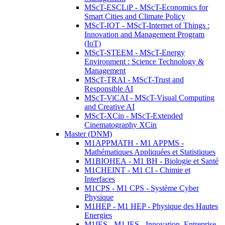
MScT-ESCLiP - MScT-Economics for
Smart Cities and Climate Policy
MScT-IOT - MScT-Internet of Things :
Innovation and Management Program
(IoT)
MScT-STEEM - MScT-Energy
Environment : Science Technology &
Management
MScT-TRAI - MScT-Trust and
Responsible AI
MScT-ViCAI - MScT-Visual Computing
and Creative AI
MScT-XCin - MScT-Extended
Cinematography XCin
Master (DNM)
M1APPMATH - M1 APPMS -
Mathématiques Appliquées et Statistiques
M1BIOHEA - M1 BH - Biologie et Santé
M1CHEINT - M1 CI - Chimie et
Interfaces
M1CPS - M1 CPS - Système Cyber
Physique
M1HEP - M1 HEP - Physique des Hautes
Energies
M1IES - M1 IES - Innovation, Entreprise