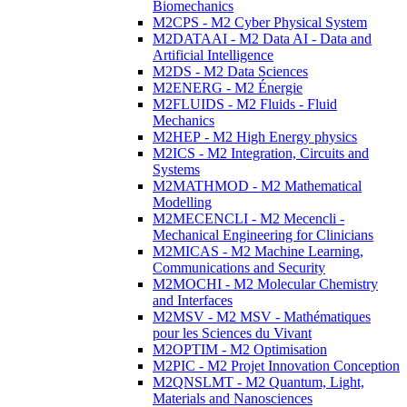
Biomechanics
M2CPS - M2 Cyber Physical System
M2DATAAI - M2 Data AI - Data and
Artificial Intelligence
M2DS - M2 Data Sciences
M2ENERG - M2 Énergie
M2FLUIDS - M2 Fluids - Fluid
Mechanics
M2HEP - M2 High Energy physics
M2ICS - M2 Integration, Circuits and
Systems
M2MATHMOD - M2 Mathematical
Modelling
M2MECENCLI - M2 Mecencli -
Mechanical Engineering for Clinicians
M2MICAS - M2 Machine Learning,
Communications and Security
M2MOCHI - M2 Molecular Chemistry
and Interfaces
M2MSV - M2 MSV - Mathématiques
pour les Sciences du Vivant
M2OPTIM - M2 Optimisation
M2PIC - M2 Projet Innovation Conception
M2QNSLMT - M2 Quantum, Light,
Materials and Nanosciences