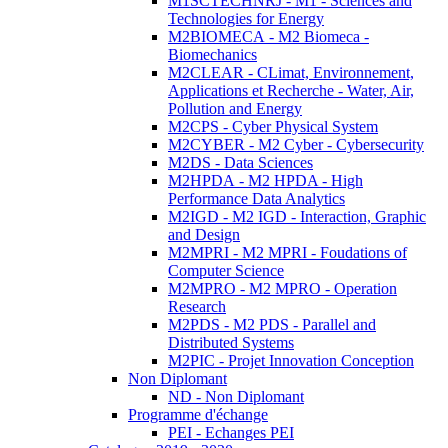
M1SCTECHNRJ - M1 - Sciences and
Technologies for Energy
M2BIOMECA - M2 Biomeca -
Biomechanics
M2CLEAR - CLimat, Environnement,
Applications et Recherche - Water, Air,
Pollution and Energy
M2CPS - Cyber Physical System
M2CYBER - M2 Cyber - Cybersecurity
M2DS - Data Sciences
M2HPDA - M2 HPDA - High
Performance Data Analytics
M2IGD - M2 IGD - Interaction, Graphic
and Design
M2MPRI - M2 MPRI - Foudations of
Computer Science
M2MPRO - M2 MPRO - Operation
Research
M2PDS - M2 PDS - Parallel and
Distributed Systems
M2PIC - Projet Innovation Conception
Non Diplomant
ND - Non Diplomant
Programme d'échange
PEI - Echanges PEI