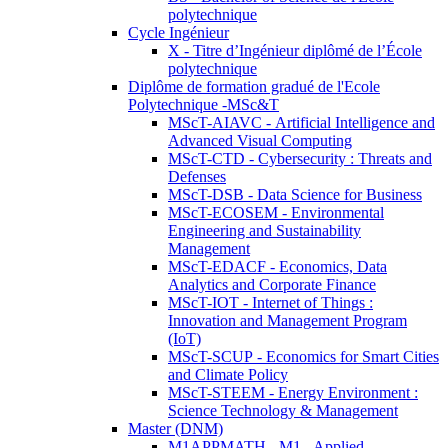
polytechnique
Cycle Ingénieur
X - Titre d’Ingénieur diplômé de l’École
polytechnique
Diplôme de formation gradué de l'Ecole
Polytechnique -MSc&T
MScT-AIAVC - Artificial Intelligence and
Advanced Visual Computing
MScT-CTD - Cybersecurity : Threats and
Defenses
MScT-DSB - Data Science for Business
MScT-ECOSEM - Environmental
Engineering and Sustainability
Management
MScT-EDACF - Economics, Data
Analytics and Corporate Finance
MScT-IOT - Internet of Things :
Innovation and Management Program
(IoT)
MScT-SCUP - Economics for Smart Cities
and Climate Policy
MScT-STEEM - Energy Environment :
Science Technology & Management
Master (DNM)
M1APPMATH - M1 - Applied