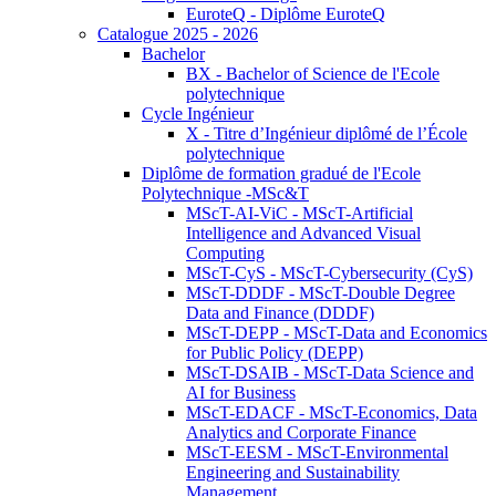
EuroteQ - Diplôme EuroteQ
Catalogue 2025 - 2026
Bachelor
BX - Bachelor of Science de l'Ecole
polytechnique
Cycle Ingénieur
X - Titre d’Ingénieur diplômé de l’École
polytechnique
Diplôme de formation gradué de l'Ecole
Polytechnique -MSc&T
MScT-AI-ViC - MScT-Artificial
Intelligence and Advanced Visual
Computing
MScT-CyS - MScT-Cybersecurity (CyS)
MScT-DDDF - MScT-Double Degree
Data and Finance (DDDF)
MScT-DEPP - MScT-Data and Economics
for Public Policy (DEPP)
MScT-DSAIB - MScT-Data Science and
AI for Business
MScT-EDACF - MScT-Economics, Data
Analytics and Corporate Finance
MScT-EESM - MScT-Environmental
Engineering and Sustainability
Management