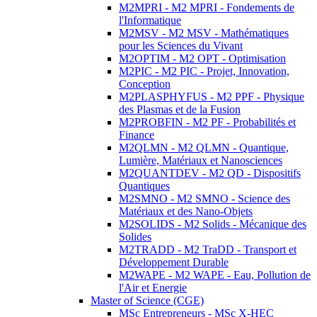
M2MPRI - M2 MPRI - Fondements de
l'Informatique
M2MSV - M2 MSV - Mathématiques
pour les Sciences du Vivant
M2OPTIM - M2 OPT - Optimisation
M2PIC - M2 PIC - Projet, Innovation,
Conception
M2PLASPHYFUS - M2 PPF - Physique
des Plasmas et de la Fusion
M2PROBFIN - M2 PF - Probabilités et
Finance
M2QLMN - M2 QLMN - Quantique,
Lumière, Matériaux et Nanosciences
M2QUANTDEV - M2 QD - Dispositifs
Quantiques
M2SMNO - M2 SMNO - Science des
Matériaux et des Nano-Objets
M2SOLIDS - M2 Solids - Mécanique des
Solides
M2TRADD - M2 TraDD - Transport et
Développement Durable
M2WAPE - M2 WAPE - Eau, Pollution de
l'Air et Energie
Master of Science (CGE)
MSc Entrepreneurs - MSc X-HEC