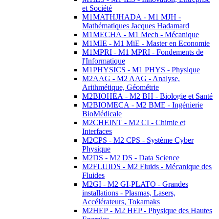
et Société
M1MATHJHADA - M1 MJH -
Mathématiques Jacques Hadamard
M1MECHA - M1 Mech - Mécanique
M1MIE - M1 MiE - Master en Economie
M1MPRI - M1 MPRI - Fondements de
l'Informatique
M1PHYSICS - M1 PHYS - Physique
M2AAG - M2 AAG - Analyse,
Arithmétique, Géométrie
M2BIOHEA - M2 BH - Biologie et Santé
M2BIOMECA - M2 BME - Ingénierie
BioMédicale
M2CHEINT - M2 CI - Chimie et
Interfaces
M2CPS - M2 CPS - Système Cyber
Physique
M2DS - M2 DS - Data Science
M2FLUIDS - M2 Fluids - Mécanique des
Fluides
M2GI - M2 GI-PLATO - Grandes
installations - Plasmas, Lasers,
Accélérateurs, Tokamaks
M2HEP - M2 HEP - Physique des Hautes