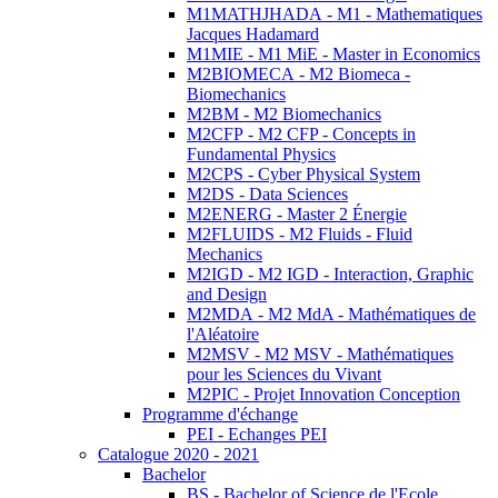
M1MATHJHADA - M1 - Mathematiques
Jacques Hadamard
M1MIE - M1 MiE - Master in Economics
M2BIOMECA - M2 Biomeca -
Biomechanics
M2BM - M2 Biomechanics
M2CFP - M2 CFP - Concepts in
Fundamental Physics
M2CPS - Cyber Physical System
M2DS - Data Sciences
M2ENERG - Master 2 Énergie
M2FLUIDS - M2 Fluids - Fluid
Mechanics
M2IGD - M2 IGD - Interaction, Graphic
and Design
M2MDA - M2 MdA - Mathématiques de
l'Aléatoire
M2MSV - M2 MSV - Mathématiques
pour les Sciences du Vivant
M2PIC - Projet Innovation Conception
Programme d'échange
PEI - Echanges PEI
Catalogue 2020 - 2021
Bachelor
BS - Bachelor of Science de l'Ecole