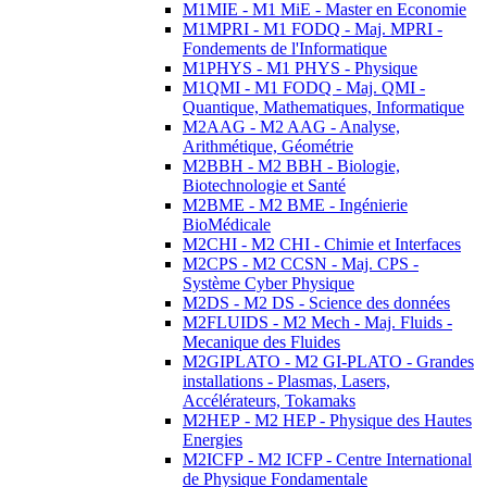
M1MIE - M1 MiE - Master en Economie
M1MPRI - M1 FODQ - Maj. MPRI -
Fondements de l'Informatique
M1PHYS - M1 PHYS - Physique
M1QMI - M1 FODQ - Maj. QMI -
Quantique, Mathematiques, Informatique
M2AAG - M2 AAG - Analyse,
Arithmétique, Géométrie
M2BBH - M2 BBH - Biologie,
Biotechnologie et Santé
M2BME - M2 BME - Ingénierie
BioMédicale
M2CHI - M2 CHI - Chimie et Interfaces
M2CPS - M2 CCSN - Maj. CPS -
Système Cyber Physique
M2DS - M2 DS - Science des données
M2FLUIDS - M2 Mech - Maj. Fluids -
Mecanique des Fluides
M2GIPLATO - M2 GI-PLATO - Grandes
installations - Plasmas, Lasers,
Accélérateurs, Tokamaks
M2HEP - M2 HEP - Physique des Hautes
Energies
M2ICFP - M2 ICFP - Centre International
de Physique Fondamentale