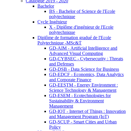
Catalogue 2019 - 2020
Bachelor
BS - Bachelor of Science de l'Ecole
polytechnique
Cycle Ingénieur
X - Diplôme d'ingénieur de l'Ecole
polytechnique
Diplôme de formation gradué de l'Ecole
Polytechnique -MSc&T
GD-AIM - Artificial Intelligence and
Advanced Visual Computing
GD-CYBSEC - Cybersecurity : Threats
and Defenses
GD-DSB - Data Science for Business
GD-EDCF - Economics, Data Analytics
and Corporate Finance
GD-EESTM - Energy Environment :
Science Technology & Management
GD-ESEM - Ecotechnologies for
Sustainability & Environment
Management
GD-IOT - Internet of Things : Innovation
and Management Program (IoT)
GD-SCUP - Smart Cities and Urban
Policy